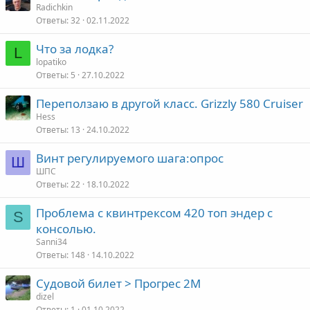
Radichkin
Ответы
32
02.11.2022
Что за лодка?
L
lopatiko
Ответы
5
27.10.2022
Переползаю в другой класс. Grizzly 580 Cruiser
Hess
Ответы
13
24.10.2022
Винт регулируемого шага:опрос
Ш
ШПС
Ответы
22
18.10.2022
Проблема с квинтрексом 420 топ эндер с
S
консолью.
Sanni34
Ответы
148
14.10.2022
Судовой билет > Прогрес 2М
dizel
Ответы
1
01.10.2022