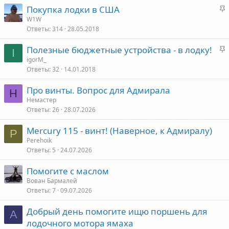
З
Покупка лодки в США
п
о
а
W1W
л
Ответы
314
28.05.2018
к
е
р
З
Полезные бюджетные устройства - в лодку!
е
I
о
а
igorM_
п
Ответы
32
14.01.2018
к
л
р
е
Про винты. Вопрос для Адмирала
е
Н
Немастер
п
о
Ответы
26
28.07.2026
л
е
Mercury 115 - винт! (Наверное, к Адмиралу)
P
Perehoik
о
Ответы
5
24.07.2026
Помогите с маслом
Вован Бармалей
Ответы
7
09.07.2026
Добрый день помогите ищю поршень для
А
лодочного мотора ямаха