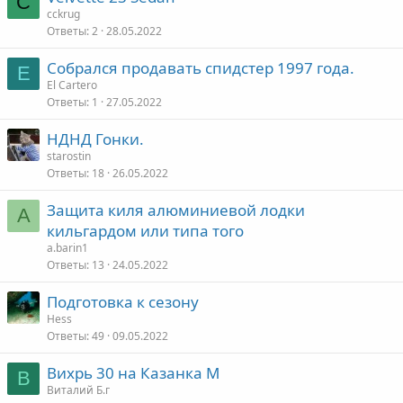
C
cckrug
Ответы
2
28.05.2022
Собрался продавать спидстер 1997 года.
E
El Cartero
Ответы
1
27.05.2022
НДНД Гонки.
starostin
Ответы
18
26.05.2022
Защита киля алюминиевой лодки
A
кильгардом или типа того
a.barin1
Ответы
13
24.05.2022
Подготовка к сезону
Hess
Ответы
49
09.05.2022
Вихрь 30 на Казанка М
В
Виталий Б.г