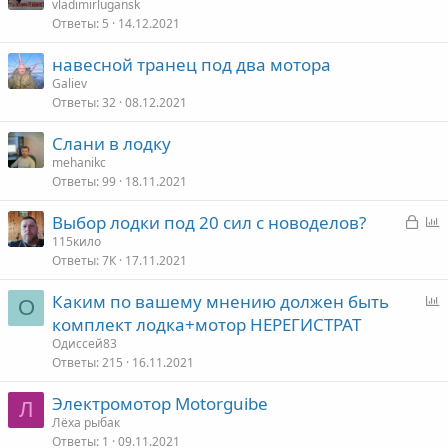
vladimirlugansk
Ответы
5
14.12.2021
навесной транец под два мотора
Galiev
Ответы
32
08.12.2021
Слани в лодку
mehanikc
Ответы
99
18.11.2021
З
Выбор лодки под 20 сил с новоделов?
а
п
115кило
Ответы
7К
17.11.2021
к
р
р
о
Каким по вашему мнению должен быть
ы
с
О
п
комплект лодка+мотор НЕРЕГИСТРАТ
т
р
Одиссей83
о
о
Ответы
215
16.11.2021
с
Электромотор Motorguibe
Л
Лёха рыбак
Ответы
1
09.11.2021