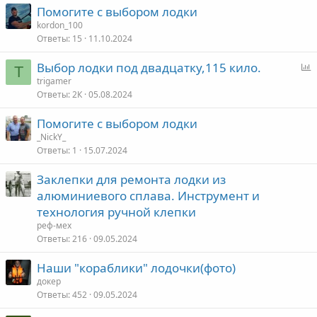
Помогите с выбором лодки
kordon_100
Ответы
15
11.10.2024
Выбор лодки под двадцатку,115 кило.
T
п
trigamer
Ответы
2К
05.08.2024
р
о
Помогите с выбором лодки
с
_NickY_
Ответы
1
15.07.2024
Заклепки для ремонта лодки из
алюминиевого сплава. Инструмент и
технология ручной клепки
реф-мех
Ответы
216
09.05.2024
Наши "кораблики" лодочки(фото)
докер
Ответы
452
09.05.2024