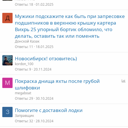
Ответы
18
01.02.2025
Мужики подскажите как быть при запресовке
Д
подшипников в верхнюю крышку картера
Вихрь 25 упорный бортик обломило, что
делать, оставить так или поменять
Донской Казак
Ответы
11
18.01.2025
Новосибирск! отзовитесь)
kordon_100
Ответы
9
20.11.2024
Покраска днища яхты после грубой
M
п
шлифовки
р
megaboat
о
Ответы
29
30.10.2024
с
Помогите с доставкой лодки
З
Заправщик
Ответы
32
28.10.2024