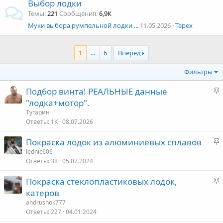
Выбор лодки
Темы
221
Сообщения
6,9К
Муки выбора румпельной лодки ...
11.05.2026
Терех
1
...
6
Вперед
Фильтры
З
Подбор винта! РЕАЛЬНЫЕ данные
а
"лодка+мотор".
к
Тугарин
р
Ответы
1К
08.07.2026
е
З
Покраска лодок из алюминиевых сплавов
п
а
lednic606
л
Ответы
3К
05.07.2024
к
е
р
З
Покраска стеклопластиковых лодок,
е
о
а
катеров
п
к
andrushok777
л
р
Ответы
227
04.01.2024
е
е