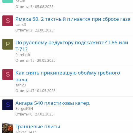
pawik
Ответы
3
05.08.2025
Ямаха 60, 2 тактный пинается при сбросе газа
S
sanic3
Ответы
2
22.06.2025
По рулевому редуктору подскажите? Т-85 или
P
Т-71?
Perehoik
Ответы
15
29.05.2025
Как снять прикипевшую обойму гребного
S
вала
sanic3
Ответы
47
01.05.2025
Ангара 540 пластиковы катер.
S
SergeiKSN
Ответы
0
27.02.2025
Транцевые плиты
Aleksei 1415