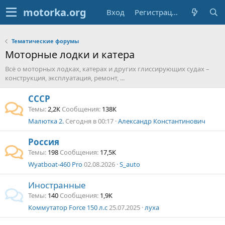
Вход
Регистрация
Тематические форумы
Моторные лодки и катера
Всё о моторных лодках, катерах и других глиссирующих судах –
конструкция, эксплуатация, ремонт, ...
СССР
Темы
2,2К
Сообщения
138К
Малютка 2.
Сегодня в 00:17
Александр Константинович
Россия
Темы
198
Сообщения
17,5К
Wyatboat-460 Pro
02.08.2026
S_auto
Иностранные
Темы
140
Сообщения
1,9К
Коммутатор Force 150 л.с
25.07.2025
луха