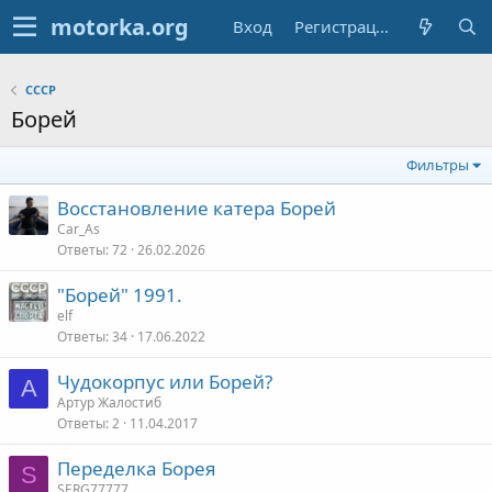
Вход
Регистрация
СССР
Борей
Фильтры
Восстановление катера Борей
Car_As
Ответы
72
26.02.2026
"Борей" 1991.
elf
Ответы
34
17.06.2022
Чудокорпус или Борей?
А
Артур Жалостиб
Ответы
2
11.04.2017
Переделка Борея
S
SERG77777