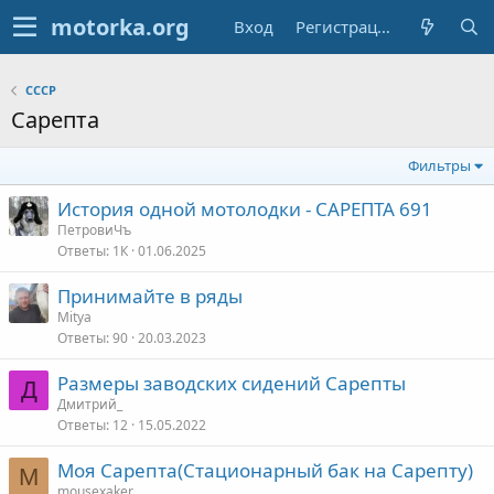
Вход
Регистрация
СССР
Сарепта
Фильтры
История одной мотолодки - САРЕПТА 691
ПетровиЧъ
Ответы
1К
01.06.2025
Принимайте в ряды
Mitya
Ответы
90
20.03.2023
Размеры заводских сидений Сарепты
Д
Дмитрий_
Ответы
12
15.05.2022
Моя Сарепта(Стационарный бак на Сарепту)
M
mousexaker