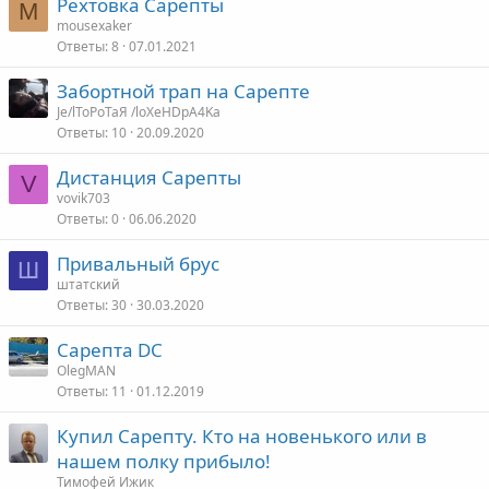
Рехтовка Сарепты
M
mousexaker
Ответы
8
07.01.2021
Забортной трап на Сарепте
Je/lToPoTaЯ /loXeHDpA4Ka
Ответы
10
20.09.2020
Дистанция Сарепты
V
vovik703
Ответы
0
06.06.2020
Привальный брус
Ш
штатский
Ответы
30
30.03.2020
Сарепта DC
OlegMAN
Ответы
11
01.12.2019
Купил Сарепту. Кто на новенького или в
нашем полку прибыло!
Тимофей Ижик