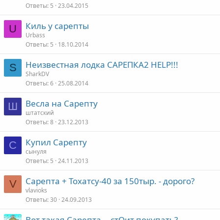
Ответы
5
23.04.2015
Киль у сарепты
U
Urbass
Ответы
5
18.10.2014
Неизвестная лодка САРЕПКА2 HELP!!!
S
SharkDV
Ответы
6
25.08.2014
Весла на Сарепту
Ш
штатский
Ответы
8
23.12.2013
Купил Сарепту
С
сынуля
Ответы
5
24.11.2013
Сарепта + Тохатсу-40 за 150тыр. - дорого?
V
vlavioks
Ответы
30
24.09.2013
Вот такая Сарепта... стОит покупать?