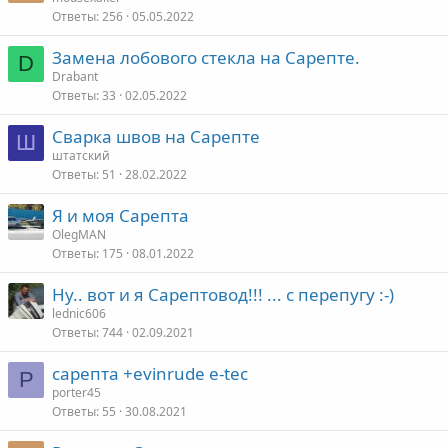
Ответы
256
05.05.2022
Замена лобового стекла на Сарепте.
D
Drabant
Ответы
33
02.05.2022
Сварка швов на Сарепте
Ш
штатский
Ответы
51
28.02.2022
Я и моя Сарепта
OlegMAN
Ответы
175
08.01.2022
Ну.. вот и я Сарептовод!!! ... с перепугу :-)
lednic606
Ответы
744
02.09.2021
сарепта +evinrude e-tec
P
porter45
Ответы
55
30.08.2021