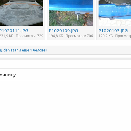
P1020111.JPG
P1020109.JPG
P1020103.JPG
231,9 КБ
Просмотры: 729
194,8 КБ
Просмотры: 706
120,2 КБ
Просмотр
д
,
denlazar
и еще 1 человек
сочницу