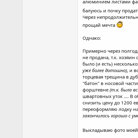
алюминием листами фане
балуюсь и почку продат
Через непродолжительно
прощай мечта
Однако:
Примерно через полгод
не продана, т.к. хозяин
было (и есть) нескольк
уже более дотошно)
, и 
торцевая трещина в дуб
"батон" в носовой част
форштевне
(т.к. была в
швартовных уток .... В
снизить цену до 1200 е
переоформляю лодку на
закончилось хорошо с ум
Выкладываю фото моей 