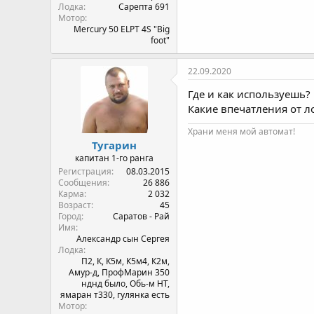
Лодка
Сарепта 691
Мотор
Mercury 50 ELPT 4S "Big
foot"
22.09.2020
Где и как используешь?
Какие впечатления от л
Храни меня мой автомат!
Тугарин
капитан 1-го ранга
Регистрация
08.03.2015
Сообщения
26 886
Карма
2 032
Возраст
45
Город
Саратов - Рай
Имя
Александр сын Сергея
Лодка
П2, К, К5м, К5м4, К2м,
Амур-д, ПрофМарин 350
нднд было, Обь-м НТ,
ямаран т330, гулянка есть
Мотор