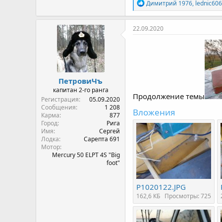
Р
Димитрий 1976
,
lednic606
е
а
к
22.09.2020
ц
и
и
:
ПетровиЧъ
капитан 2-го ранга
Продолжение темы
Регистрация
05.09.2020
Сообщения
1 208
Вложения
Карма
877
Город
Рига
Имя
Сергей
Лодка
Сарепта 691
Мотор
Mercury 50 ELPT 4S "Big
foot"
P1020122.JPG
162,6 КБ
Просмотры: 725