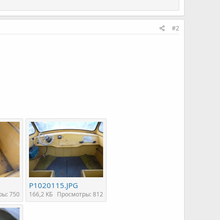
#2
P1020115.JPG
ы: 750
166,2 КБ
Просмотры: 812