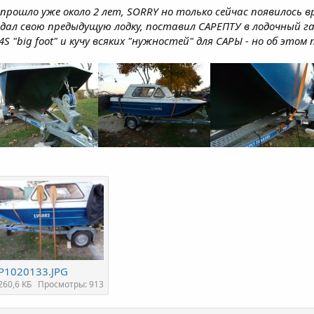
 прошло уже около 2 лет, SORRY но только сейчас появилось вр
родал свою предыдущую лодку, поставил САРЕПТУ в лодочный
 "big foot" и кучу всяких "нужностей" для САРЫ - но об этом 
P1020133.JPG
260,6 КБ
Просмотры: 913