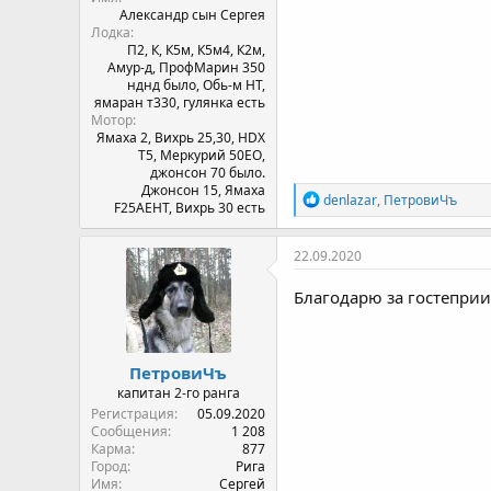
Александр сын Сергея
Лодка
П2, К, К5м, К5м4, К2м,
Амур-д, ПрофМарин 350
нднд было, Обь-м НТ,
ямаран т330, гулянка есть
Мотор
Ямахa 2, Вихрь 25,30, HDX
T5, Меркурий 50ЕО,
джонсон 70 было.
Джонсон 15, Ямаха
Р
denlazar
,
ПетровиЧъ
F25AEHT, Вихрь 30 есть
е
а
к
22.09.2020
ц
и
Благодарю за гостепри
и
:
ПетровиЧъ
капитан 2-го ранга
Регистрация
05.09.2020
Сообщения
1 208
Карма
877
Город
Рига
Имя
Сергей