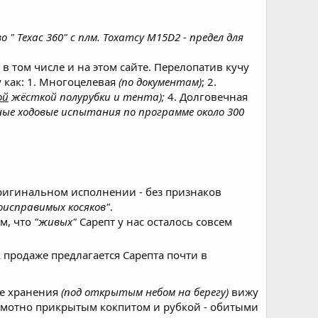
 " Техас 360" с плм. Тохатсу M15D2 - предел для
 в том числе и на этом сайте. Перелопатив кучу
у как: 1. Многоцелевая
(по документам)
; 2.
ой
жёсткой полурубки и тента);
4. Долговечная
ные ходовые испытания по программе около 300
оригинальном исполнении - без признаков
исправимых косяков"
.
м, что
"живых"
Сарепт у нас осталось совсем
 продаже предлагается Сарепта почти в
те хранения
(под открытым небом на берегу)
вижу
рамотно прикрытым кокпитом и рубкой - обитыми