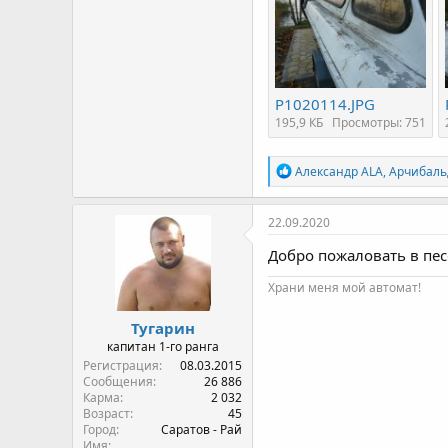
P1020114.JPG
195,9 КБ
Просмотры: 751
Р
Александр ALA
,
Арчибаль
е
а
к
22.09.2020
ц
и
Добро пожаловать в пе
и
:
Храни меня мой автомат!
Тугарин
капитан 1-го ранга
Регистрация
08.03.2015
Сообщения
26 886
Карма
2 032
Возраст
45
Город
Саратов - Рай
Имя