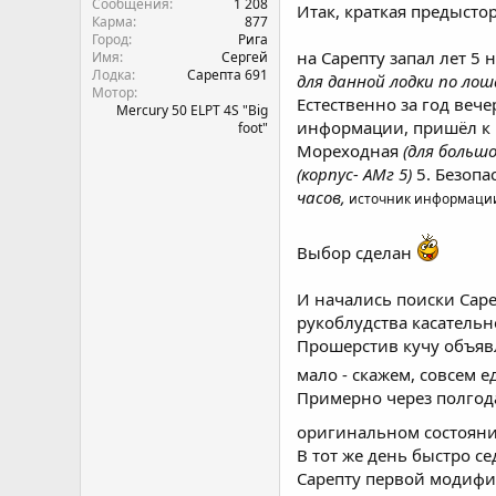
Сообщения
1 208
Итак, краткая предысто
Карма
877
Город
Рига
на Сарепту запал лет 5 
Имя
Сергей
Лодка
Сарепта 691
для данной лодки по лош
Мотор
Естественно за год вече
Mercury 50 ELPT 4S "Big
информации, пришёл к м
foot"
Мореходная
(для большо
(корпус- АМг 5)
5. Безопа
часов,
источник информации
Выбор сделан
И начались поиски Саре
рукоблудства касательн
Прошерстив кучу объявл
мало - скажем, совсем
Примерно через полгода
оригинальном состояни
В тот же день быстро с
Сарепту первой модифи