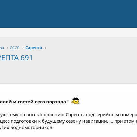
ра
СССР
Сарепта
РЕПТА 691
лей и гостей сего портала !
ную тему по восстановлению Сарепты под серийным номер
есс подготовки к будущему сезону навигации, ... при это
ругих водномоторников.