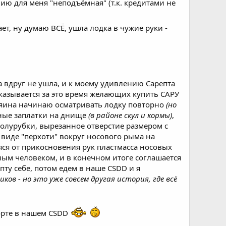
ю для меня "неподъёмная" (т.к. кредитами не
т, ну думаю ВСЁ, ушла лодка в чужие руки -
.. а вдруг не ушла, и к моему удивлению Сарепта
 оказывается за это время желающих купить САРУ
озяина начинаю осматривать лодку повторно
(но
аные заплатки на днище
(в районе скул и кормы)
,
полурубки, вырезанное отверстие размером с
 виде "перхоти" вокруг носового рыма на
я от прикосновения рук пластмасса носовых
ным человеком, и в конечном итоге соглашается
ту себе, потом едем в наше CSDD и я
ов - но это уже совсем другая история, где всё
орте в нашем CSDD