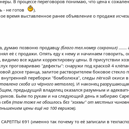
ры. В процессе переговоров понимаю, что цена к сожалени
ь - не готов
).
е время выставленное ранее объявление о продаже исчезае
а, думаю позвоню продавцу
(благо тел.номер сохранил)
.....
 снял её с продажи. Опять еду к нему и начинаем говорить,
о, видимо все ждали корректировку цены. В присутствии х
вслух проговариваю "дефекты": снаружи под краской 4 клёп
овой доске транца, залитое растворителем боковое стекло 
и внутренней переборки "бомболюка", следы лёгкой окиси в
ставлена скоба из чёрного металла),
И наконец разрушающаяс
 общем, предыдущий владелец оказался разумным и адекват
вриков. Бьём по рукам и на следующий день я забираю Сареп
 себя
(там тоже не обошлось без "хохмы" от местных чиновник
еньшением цены ещё на 100 евриков).
САРЕПТЫ 691 (именно так почему то её записали в техпасп