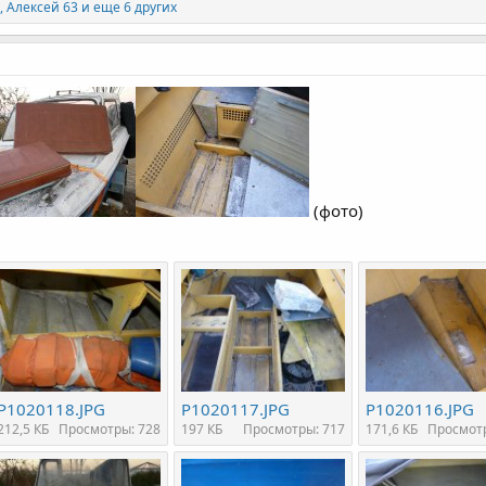
,
Алексей 63
и еще 6 других
(фото)
P1020118.JPG
P1020117.JPG
P1020116.JPG
212,5 КБ
Просмотры: 728
197 КБ
Просмотры: 717
171,6 КБ
Просмотр