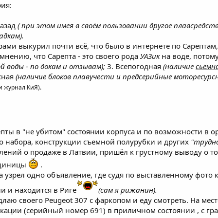
рия:
назад
( при этом имея в своём пользовании другое плавсредство
адкам).
рами выкурил почти всё, что было в интернете по Сарептам,
нению, что Сарепта - это своего рода
УАЗик
на воде, потом
й воды - по докам и отзывам);
3. Всепогодная
(наличие
сьёмн
сная
(наличие блоков плавучести и предсерийные моторесурс
 журнал КиЯ).
пты в "не убитом" состоянии корпуса и по возможности в 
о набора, конструкции съемной полурубки и других
"трудно
ений о продаже в Латвии, пришёл к грустному выводу о то
 единицы
.
 узрел одно объявление, где судя по выставленному фото к
и и находится в Риге
(сам я рижанин).
едлаю своего Peugeot 307 с фаркопом и еду смотреть. На мес
кации (серийный номер 691) в приличном состоянии , с г