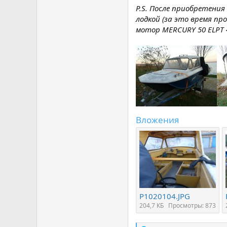
P.S. После приобретения
лодкой (за это время п
мотор MERCURY 50 ELPT 4S
Вложения
P1020104.JPG
204,7 КБ
Просмотры: 873