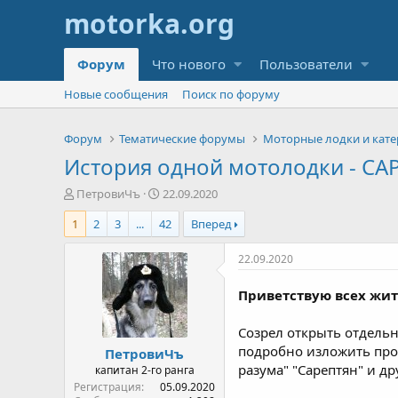
Форум
Что нового
Пользователи
Новые сообщения
Поиск по форуму
Форум
Тематические форумы
Моторные лодки и кате
История одной мотолодки - СА
А
Д
ПетровиЧъ
22.09.2020
в
а
1
2
3
...
42
Вперед
т
т
о
а
р
н
22.09.2020
т
а
е
ч
Приветствую всех жите
м
а
ы
л
Созрел открыть отдель
а
подробно изложить проц
ПетровиЧъ
разума" "Сарептян" и д
капитан 2-го ранга
Регистрация
05.09.2020