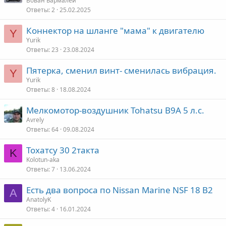
Вован Бармалей
Ответы
2
25.02.2025
Коннектор на шланге "мама" к двигателю
Y
Yurik
Ответы
23
23.08.2024
Пятерка, сменил винт- сменилась вибрация.
Y
Yurik
Ответы
8
18.08.2024
Мелкомотор-воздушник Tohatsu B9A 5 л.с.
Avrely
Ответы
64
09.08.2024
Тохатсу 30 2такта
K
Kolotun-aka
Ответы
7
13.06.2024
Есть два вопроса по Nissan Marine NSF 18 B2
A
AnatolyK
Ответы
4
16.01.2024