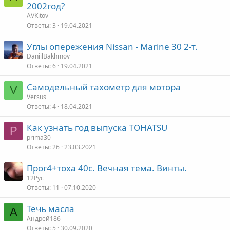
2002год?
AVKitov
Ответы
3
19.04.2021
Углы опережения Nissan - Marine 30 2-т.
DaniilBakhmov
Ответы
6
19.04.2021
Самодельный тахометр для мотора
V
Versus
Ответы
4
18.04.2021
Как узнать год выпуска TOHATSU
P
prima30
Ответы
26
23.03.2021
Прог4+тоха 40с. Вечная тема. Винты.
12Рус
Ответы
11
07.10.2020
Течь масла
А
Андрей186
Ответы
5
30.09.2020