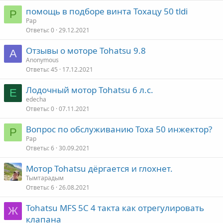
помощь в подборе винта Тохацу 50 tldi
P
Pap
Ответы
0
29.12.2021
Отзывы о моторе Tohatsu 9.8
A
Anonymous
Ответы
45
17.12.2021
Лодочный мотор Tohatsu 6 л.с.
E
edecha
Ответы
0
07.11.2021
Вопрос по обслуживанию Тоха 50 инжектор?
P
Pap
Ответы
6
30.09.2021
Мотор Tohatsu дёргается и глохнет.
Тымтарадым
Ответы
6
26.08.2021
Tohatsu MFS 5C 4 такта как отрегулировать
Ж
клапана