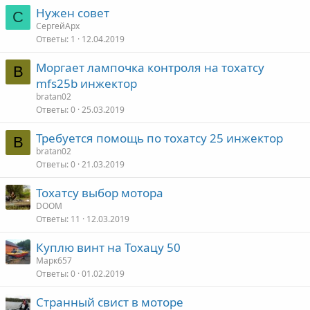
Нужен совет
С
СергейАрх
Ответы
1
12.04.2019
Моргает лампочка контроля на тохатсу
B
mfs25b инжектор
bratan02
Ответы
0
25.03.2019
Требуется помощь по тохатсу 25 инжектор
B
bratan02
Ответы
0
21.03.2019
Тохатсу выбор мотора
DOOM
Ответы
11
12.03.2019
Куплю винт на Тохацу 50
Марк657
Ответы
0
01.02.2019
Странный свист в моторе