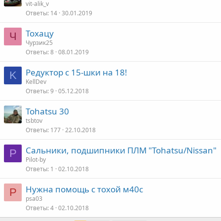
vit-alik_v
Ответы
14
30.01.2019
Тохацу
Ч
Чурзик25
Ответы
8
08.01.2019
Редуктор с 15-шки на 18!
K
KellDev
Ответы
9
05.12.2018
Tohatsu 30
tsbtov
Ответы
177
22.10.2018
Сальники, подшипники ПЛМ "Tohatsu/Nissan"
P
Pilot-by
Ответы
1
02.10.2018
Нужна помощь с тохой м40с
P
psa03
Ответы
4
02.10.2018