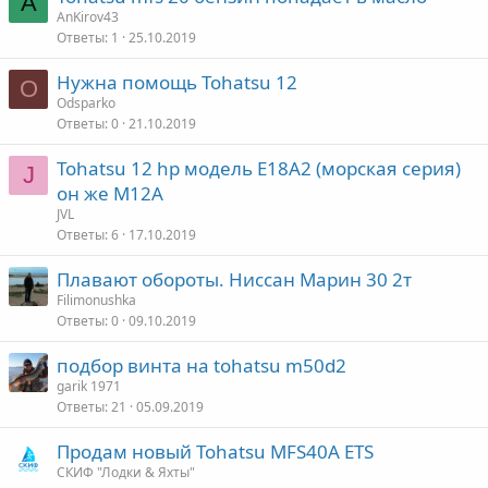
A
AnKirov43
Ответы
1
25.10.2019
Нужна помощь Tohatsu 12
O
Odsparko
Ответы
0
21.10.2019
Tohatsu 12 hp модель Е18А2 (морская серия)
J
он же М12А
JVL
Ответы
6
17.10.2019
Плавают обороты. Ниссан Марин 30 2т
Filimonushka
Ответы
0
09.10.2019
подбор винта на tohatsu m50d2
garik 1971
Ответы
21
05.09.2019
Продам новый Tohatsu MFS40A ETS
СКИФ "Лодки & Яхты"