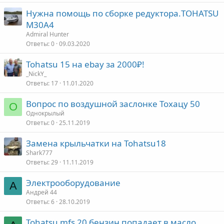
Нужна помощь по cборке редуктора.TOHATSU
M30A4
Admiral Hunter
Ответы
0
09.03.2020
Tohatsu 15 на ebay за 2000₽!
_NickY_
Ответы
17
11.01.2020
Вопрос по воздушной заслонке Тохацу 50
О
Однокрылый
Ответы
0
25.11.2019
Замена крыльчатки на Tohatsu18
Shark777
Ответы
29
11.11.2019
Электрооборудование
А
Андрей 44
Ответы
6
28.10.2019
Tohatsu mfs 20 бензин попадает в масло