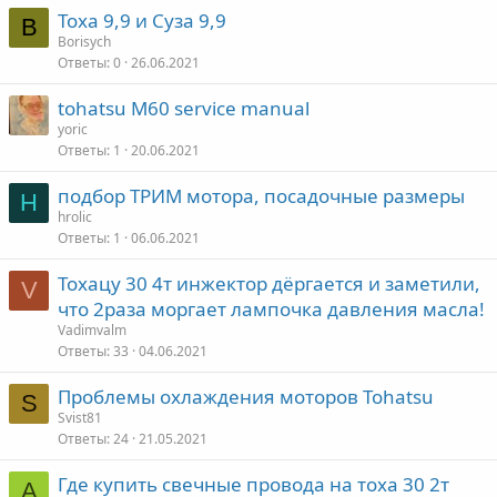
Тоха 9,9 и Суза 9,9
B
Borisych
Ответы
0
26.06.2021
tohatsu M60 service manual
yoric
Ответы
1
20.06.2021
подбор ТРИМ мотора, посадочные размеры
H
hrolic
Ответы
1
06.06.2021
Тохацу 30 4т инжектор дёргается и заметили,
V
что 2раза моргает лампочка давления масла!
Vadimvalm
Ответы
33
04.06.2021
Проблемы охлаждения моторов Tohаtsu
S
Svist81
Ответы
24
21.05.2021
Где купить свечные провода на тоха 30 2т
A