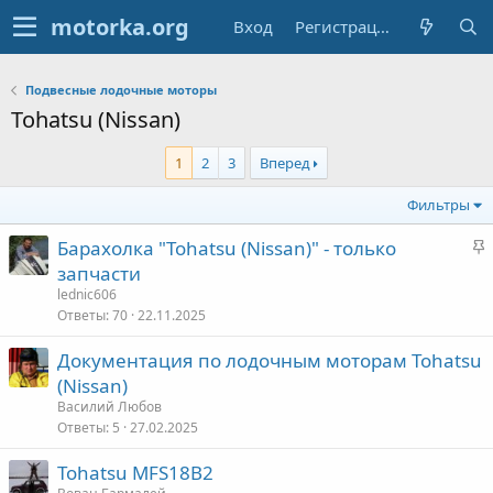
Вход
Регистрация
Подвесные лодочные моторы
Tohatsu (Nissan)
1
2
3
Вперед
Фильтры
З
Барахолка "Tohatsu (Nissan)" - только
а
запчасти
к
lednic606
р
Ответы
70
22.11.2025
е
Документация по лодочным моторам Tohatsu
п
(Nissan)
л
е
Василий Любов
Ответы
5
27.02.2025
о
Tohatsu MFS18B2