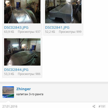
DSC02843.JPG
DSC02841.JPG
63,9 КБ
Просмотры: 937
52,2 КБ
Просмотры: 999
DSC02844.JPG
53,3 КБ
Просмотры: 986
Zhinger
капитан 3-го ранга
27.01.2016
#191