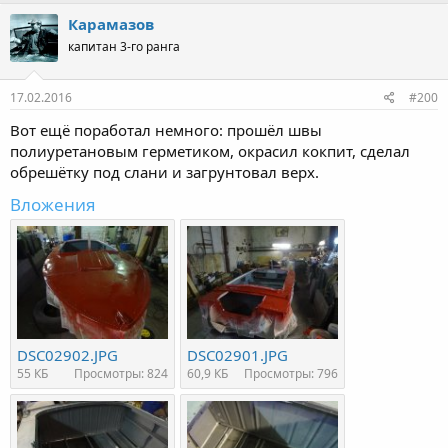
Карамазов
капитан 3-го ранга
17.02.2016
#200
Вот ещё поработал немного: прошёл швы
полиуретановым герметиком, окрасил кокпит, сделал
обрешётку под слани и загрунтовал верх.
Вложения
DSC02902.JPG
DSC02901.JPG
55 КБ
Просмотры: 824
60,9 КБ
Просмотры: 796