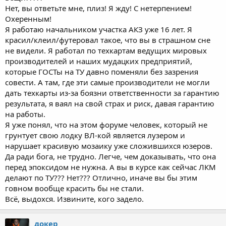
Нет, вы ответьте мне, плиз! Я жду! С нетерпением!
Охеренным!
Я работаю начальником участка АКЗ уже 16 лет. Я
красил/клеил/футеровал такое, что вы в страшном сне
не видели. Я работал по техкартам ведущих мировых
производителей и наших мудацких предприятий,
которые ГОСТы на ТУ давно поменяли без зазрения
совести. А там, где эти самые производители не могли
дать техкарты из-за боязни ответственности за гарантию
результата, я ваял на свой страх и риск, давая гарантию
на работы.
Я уже понял, что на этом форуме человек, который не
грунтует свою лодку ВЛ-кой является лузером и
нарушает красивую мозаику уже сложившихся юзеров.
Да ради бога, не трудно. Легче, чем доказывать, что она
перед эпоксидом не нужна. А вы в курсе как сейчас ЛКМ
делают по ТУ??? Нет??? Отлично, иначе вы бы этим
говном вообще красить бы не стали.
Всё, выдохся. Извините, кого задело.
докер