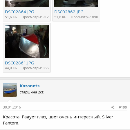
DSC02864.JPG
DSC02862.JPG
51,6 КБ
Просмотры: 912
51,8 КБ
Просмотры: 890
DSC02861.JPG
44,9 КБ
Просмотры: 865
Kazanets
старшина 2ст.
30.01.2016
#199
Красота! Радует глаз, цвет очень интересный. Silver
Fantom.