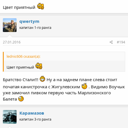
Цвет приятный
qwertym
капитан 1-го ранга
27.01.2016
#194
lednic606 сказал(а):
Цвет приятный
Братство Стали!!!
Ну а на заднем плане слева стоит
початая канистрочка с Жигулевским
. Видимо Воучык
уже замочил пивком первую часть Марлизонского
Балета
Карамазов
капитан 3-го ранга