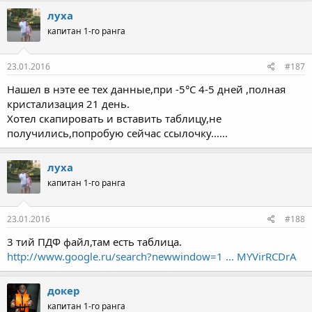
луха
капитан 1-го ранга
23.01.2016
#187
Нашел в нэте ее тех данные,при -5°С 4-5 дней ,полная
кристализация 21 день.
Хотел скапировать и вставить таблицу,не
получились,попробую сейчас ссылочку......
луха
капитан 1-го ранга
23.01.2016
#188
3 тий ПДФ файл,там есть таблица.
http://www.google.ru/search?newwindow=1 ... MYVirRCDrA
докер
капитан 1-го ранга