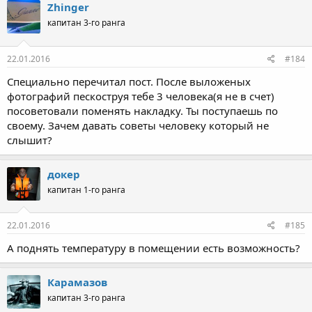
Zhinger
капитан 3-го ранга
22.01.2016
#184
Специально перечитал пост. После выложеных
фотографий пескоструя тебе 3 человека(я не в счет)
посоветовали поменять накладку. Ты поступаешь по
своему. Зачем давать советы человеку который не
слышит?
докер
капитан 1-го ранга
22.01.2016
#185
А поднять температуру в помещении есть возможность?
Карамазов
капитан 3-го ранга