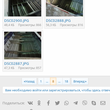
DSC02900.JPG
DSC02888.JPG
48,4 КБ
Просмотры: 866
56,3 КБ
Просмотры: 816
DSC02887.JPG
47,3 КБ
Просмотры: 857
Назад
1
...
8
...
18
Вперед
Вам необходимо войти или зарегистрироваться, чтобы здесь отвеч
Вконтакте
Одноклассники
Facebook
Twitter
WhatsApp
Telegram
Viber
Skype
Эл
Поделиться: