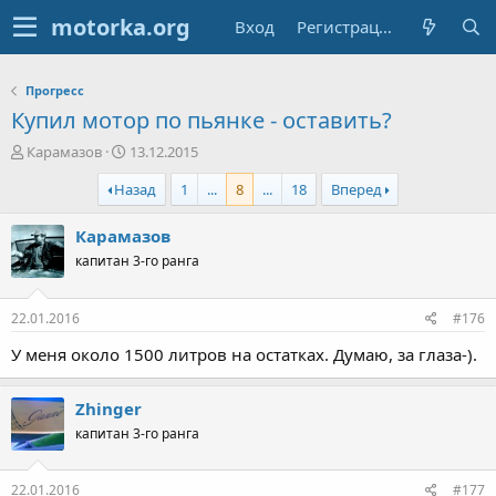
Вход
Регистрация
Прогресс
Купил мотор по пьянке - оставить?
А
Д
Карамазов
13.12.2015
в
а
Назад
1
...
8
...
18
Вперед
т
т
о
а
р
н
Карамазов
т
а
капитан 3-го ранга
е
ч
м
а
ы
л
22.01.2016
#176
а
У меня около 1500 литров на остатках. Думаю, за глаза-).
Zhinger
капитан 3-го ранга
22.01.2016
#177