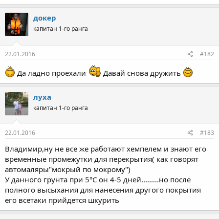
докер
капитан 1-го ранга
22.01.2016
#182
Да ладно проехали
Давай снова дружить
луха
капитан 1-го ранга
22.01.2016
#183
Владимир,ну не все же работают хемпелем и знают его
временные промежутки для перекрытия( как говорят
автомаляры"мокрый по мокрому")
У данного грунта при 5°С он 4-5 дней.........но после
полного высыхания для нанесения другого покрытия
его всетаки прийдется шкурить