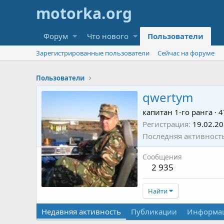
Форум
Что нового
Пользователи
Зарегистрированные пользователи
Сейчас на форуме
Пользователи
qwertym
капитан 1-го ранга
·
4
Регистрация
19.02.2
Последняя активност
Сообщения
2 935
Найти
Недавняя активность
Публикации
Информа