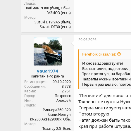
Лодка
Кайман N380 (был), Обь-1
ГАЗИСО (есть)
Мотор
Suzuki DT9,9AS (был),
Suzuki DT30 (есть)
20.06.2026
Perehoik сказал(а):
И снова здравствуйте)
Все выпилил, подготовил, 
yaua1974
Трос протянул, на барабан
капитан 1-го ранга
Талрепы нужны все-таки или
Регистрация
09.10.2020
Первый раз делаю, поэтому
Сообщения
8 778
Карма
2 751
"Петляние" для нового 
Город
Покровск
Имя
Алексей
Талрепы не нужны.Нужн
Лодка
Сперва монтируете(натя
Ривьера360-320
Потом вторую.
были.Нептун
км280.Аква2900ск. Обь.
Натяг должен быть тако
Мотор
края при работе штурва
Тохатсу 2.5 -Был.