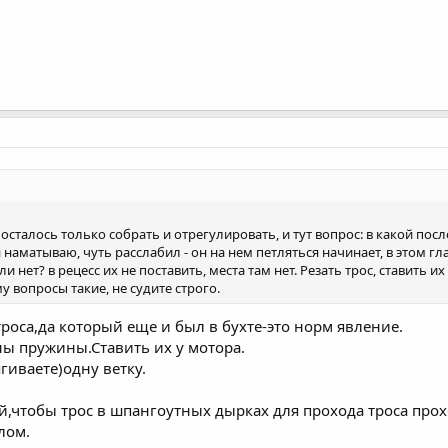
осталось только собрать и отрегулировать, и тут вопрос: в какой пос
 наматываю, чуть расслабил - он на нем петляться начинает, в этом гл
 нет? в рецесс их не поставить, места там нет. Резать трос, ставить и
 вопросы такие, не судите строго.
троса,да который еще и был в бухте-это норм явление.
ы пружины.Ставить их у мотора.
гиваете)одну ветку.
й,чтобы трос в шпангоутных дырках для прохода троса про
лом.