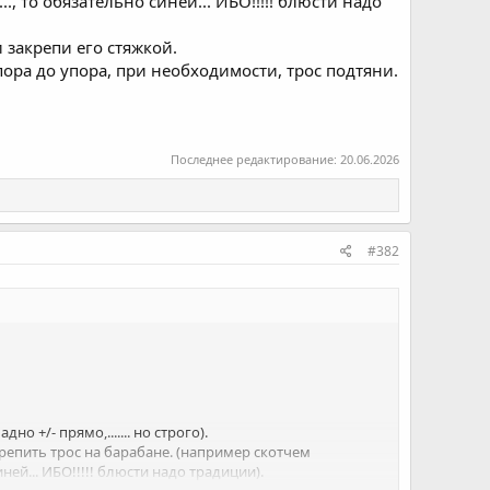
, то обязательно синей... ИБО!!!!! блюсти надо
 закрепи его стяжкой.
пора до упора, при необходимости, трос подтяни.
Последнее редактирование:
20.06.2026
#382
 +/- прямо,....... но строго).
репить трос на барабане. (например скотчем
ней... ИБО!!!!! блюсти надо традиции).