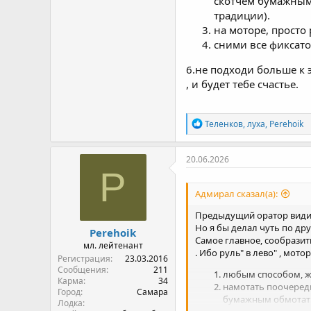
скотчем бумажным о
традиции).
на моторе, просто
сними все фиксато
6.не подходи больше к эт
, и будет тебе счастье.
Р
Теленков
,
луха
,
Perehoik
е
а
к
20.06.2026
ц
P
и
и
Адмирал сказал(а):
:
Предыдущий оратор видимо
Но я бы делал чуть по друг
Perehoik
Самое главное, сообразит
мл. лейтенант
. Ибо руль" в лево" , мот
Регистрация
23.03.2016
Сообщения
211
любым способом, жёс
Карма
34
намотать поочередн
Город
Самара
бумажным обмотать, 
Лодка