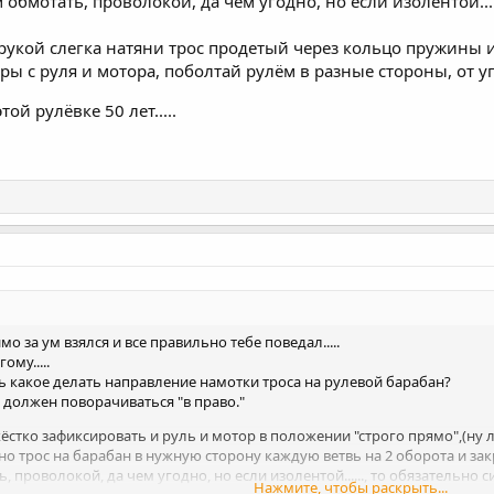
бмотать, проволокой, да чем угодно, но если изолентой......
 рукой слегка натяни трос продетый через кольцо пружины и
ры с руля и мотора, поболтай рулём в разные стороны, от у
ой рулёвке 50 лет.....
 за ум взялся и все правильно тебе поведал.....
ому.....
ь какое делать направление намотки троса на рулевой барабан?
ор должен поворачиваться "в право."
тко зафиксировать и руль и мотор в положении "строго прямо",(ну ладно
о трос на барабан в нужную сторону каждую ветвь на 2 оборота и зак
проволокой, да чем угодно, но если изолентой......, то обязательно си
Нажмите, чтобы раскрыть...