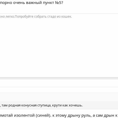
сспорно очень важный пункт №5?
но легко.Попробуйте собрать стадо из кошек.
, там родная конусная ступица, крути как хочешь.
отай изолентой (синей). к этому дрыну руль, а сам дрын к к