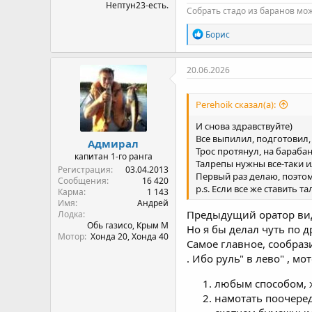
Нептун23-есть.
Собрать стадо из баранов мож
Р
Борис
е
а
к
20.06.2026
ц
и
и
Perehoik сказал(а):
:
И снова здравствуйте)
Все выпилил, подготовил, 
Адмирал
Трос протянул, на барабан
капитан 1-го ранга
Талрепы нужны все-таки или
Регистрация
03.04.2013
Первый раз делаю, поэтом
Сообщения
16 420
p.s. Если все же ставить 
Карма
1 143
Имя
Андрей
Предыдущий оратор види
Лодка
Обь газисо, Крым М
Но я бы делал чуть по др
Мотор
Хонда 20, Хонда 40
Самое главное, сообраз
. Ибо руль" в лево" , м
любым способом, жё
намотать поочеред