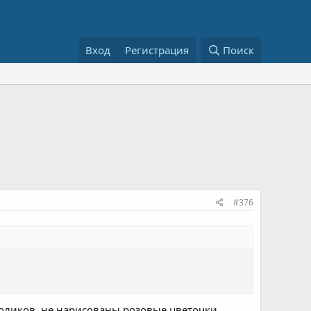
Вход
Регистрация
Поиск
#376
оликов, не нарисованы розовые цветочки...