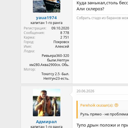
Куда заныкал,столь бе
:
Али склероз?
yaua1974
Собрать стадо из баранов мож
капитан 1-го ранга
Регистрация
09.10.2020
Сообщения
8 778
Карма
2 751
Город
Покровск
Имя
Алексей
Лодка
Ривьера360-320
были.Нептун
км280.Аква2900ск. Обь.
Мотор
Тохатсу 2.5 -Был.
Нептун23-есть.
20.06.2026
Perehoik сказал(а):
Руль прямо - не проблема
Адмирал
Тупо дрын положи и прим
капитан 1-го ранга