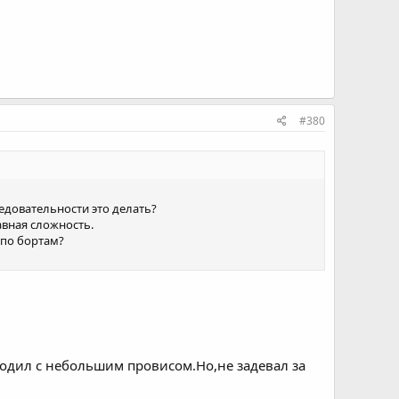
#380
ледовательности это делать?
авная сложность.
х по бортам?
ходил с небольшим провисом.Но,не задевал за