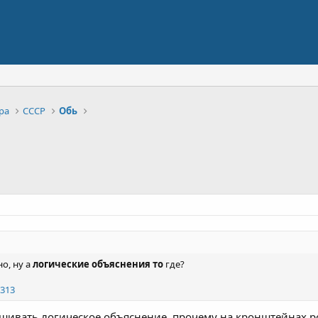
ра
СССР
Обь
о, ну а
логические объяснения то
где?
313
ашивать логическое объяснение, прочему на кронштейнах р