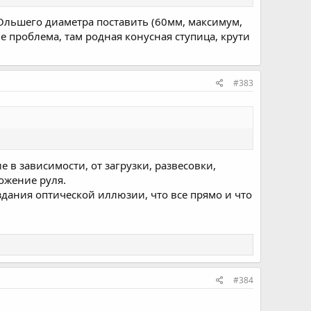
о стяжкой.
ра, при необходимости, трос подтяни.
бОльшего диаметра поставить (60мм, максимум,
е проблема, там родная конусная ступица, крути
#383
ие в зависимости, от загрузки, развесовки,
ложение руля.
создания оптической иллюзии, что все прямо и что
#384