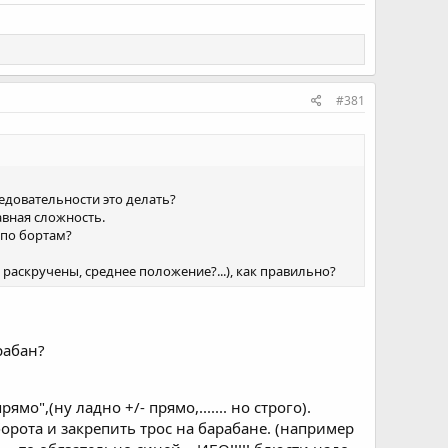
#381
ледовательности это делать?
авная сложность.
х по бортам?
 раскручены, среднее положение?...), как правильно?
рабан?
",(ну ладно +/- прямо,....... но строго).
орота и закрепить трос на барабане. (например