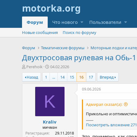
Форум
Что нового
Пользователи
Новые сообщения
Поиск по форуму
Форум
Тематические форумы
Моторные лодки и кате
Двухтросовая рулевая на Обь-1
А
Д
Perehoik
04.02.2026
в
а
Назад
1
...
14
15
16
17
Вперед
т
т
о
а
р
н
09.06.2026
т
а
K
е
ч
Адмирал сказал(а):
м
а
ы
л
Прикольно и оптимистичн
а
........
Kraliv
Посмотреть вложение 271
мичман
Регистрация
29.11.2018
Это, примерно, как спр