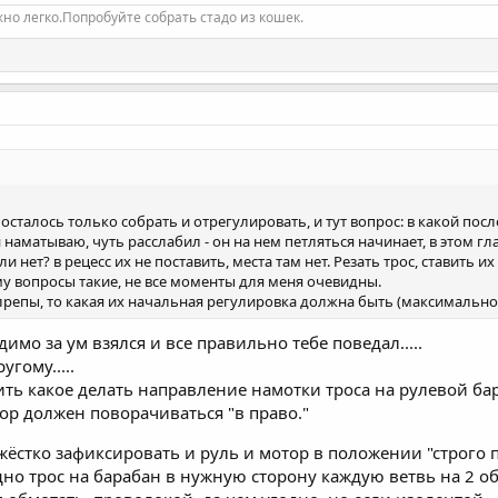
но легко.Попробуйте собрать стадо из кошек.
осталось только собрать и отрегулировать, и тут вопрос: в какой пос
 наматываю, чуть расслабил - он на нем петляться начинает, в этом гл
 нет? в рецесс их не поставить, места там нет. Резать трос, ставить и
у вопросы такие, не все моменты для меня очевидны.
талрепы, то какая их начальная регулировка должна быть (максимально
мо за ум взялся и все правильно тебе поведал.....
угому.....
ить какое делать направление намотки троса на рулевой ба
отор должен поворачиваться "в право."
стко зафиксировать и руль и мотор в положении "строго прямо
но трос на барабан в нужную сторону каждую ветвь на 2 об