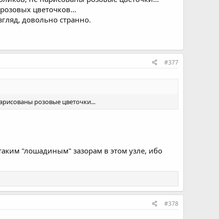
 розовых цветочков...
згляд, довольно странно.
#377
арисованы розовые цветочки...
 таким "лошадиным" зазорам в этом узле, ибо
#378