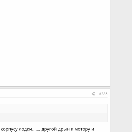
#385
орпусу лодки......, другой дрын к мотору и