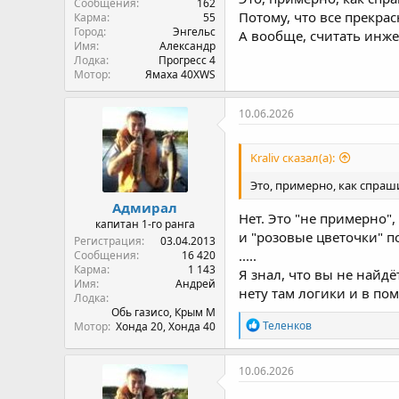
Сообщения
162
Потому, что все прекрас
Карма
55
Город
Энгельс
А вообще, считать инже
Имя
Александр
Лодка
Прогресс 4
Мотор
Ямаха 40XWS
10.06.2026
Kraliv сказал(а):
Это, примерно, как спраш
Адмирал
Нет. Это "не примерно",
капитан 1-го ранга
и "розовые цветочки" по
Регистрация
03.04.2013
.....
Сообщения
16 420
Карма
1 143
Я знал, что вы не найд
Имя
Андрей
нету там логики и в по
Лодка
Обь газисо, Крым М
Р
Теленков
Мотор
Хонда 20, Хонда 40
е
а
к
10.06.2026
ц
и