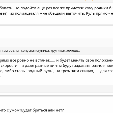
рукой слегка натяни трос продетый через кольцо пружины и закрепи ег
ы с руля и мотора, поболтай рулём в разные стороны, от упора до упо
бовать. Но подойти еще раз все же придется: хочу ролики 
 рулёвке 50 лет.....
езет), из полиацеталя мне обещали выточить. Руль прямо - н
, там родная конусная ступица, крути как хочешь.
прямо всё ровно не встанет...... и будет менять своё положен
же скорости....и даже разные винты будут задавать разное по
о, либо ставь "водный руль", на трех/пяти спицах,..... для 
...
что с умом?Будет браться али нет?