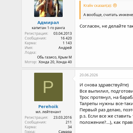
и
Kraliv сказал(а):
:
А вообще, считать инжене
Адмирал
Согласен, не делайте так
капитан 1-го ранга
Регистрация
03.04.2013
Сообщения
16 420
Карма
1 143
Имя
Андрей
Лодка
Обь газисо, Крым М
Мотор
Хонда 20, Хонда 40
20.06.2026
P
И снова здравствуйте)
Все выпилил, подготовил
Трос протянул, на бараб
Талрепы нужны все-таки 
Perehoik
Первый раз делаю, поэт
мл. лейтенант
p.s. Если все же стави
Регистрация
23.03.2016
положение?...), как пра
Сообщения
211
Карма
34
Город
Самара