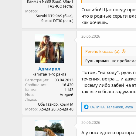
на моторе, просто 
Кайман N380 (был), Обь-1
сними все фиксатор
ГАЗИСО (есть)
Спасибо! Щас поеду про
Мотор
6.не подходи больше к этой
что в родные серьги вл
Suzuki DT9,9AS (был),
, и будет тебе счастье.
Suzuki DT30 (есть)
как хочешь.
20.06.2026
Perehoik сказал(а):
Руль
прямо
- не проблема
Адмирал
Потом, "на ходу", руль 
капитан 1-го ранга
течения, ветра.... и да
Регистрация
03.04.2013
Посему либо забей на эт
Сообщения
16 420
Карма
1 143
так всё и было задумано.
Имя
Андрей
Лодка
Обь газисо, Крым М
Р
КАЛИНА
,
Теленков
,
луха
Мотор
Хонда 20, Хонда 40
е
а
к
20.06.2026
ц
и
А у последнего оратора 
и