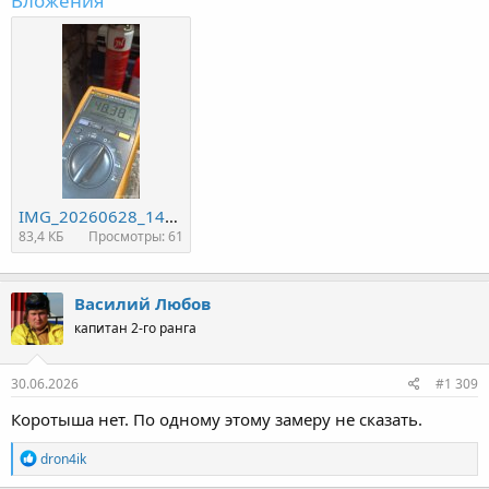
Вложения
IMG_20260628_140338.jpg
83,4 КБ
Просмотры: 61
Василий Любов
капитан 2-го ранга
30.06.2026
#1 309
Коротыша нет. По одному этому замеру не сказать.
Р
dron4ik
е