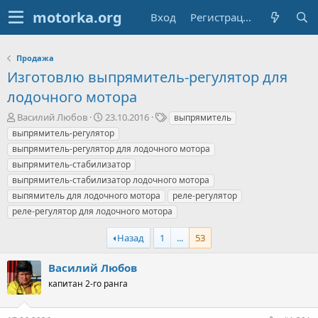
Вход
Регистрация
Продажа
Изготовлю выпрямитель-регулятор для
лодочного мотора
А
Д
Т
Василий Любов
23.10.2016
выпрямитель
в
а
е
выпрямитель-регулятор
т
т
г
выпрямитель-регулятор для лодочного мотора
о
а
и
выпрямитель-стабилизатор
р
н
выпрямитель-стабилизатор лодочного мотора
т
а
е
ч
выпямитель для лодочного мотора
реле-регулятор
м
а
реле-регулятор для лодочного мотора
ы
л
а
Назад
1
...
53
Василий Любов
капитан 2-го ранга