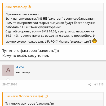
Akor сказал(а):
Правильно ли я понял...
Если напряжение на АКБ
НЕ
"залетает" в зону срабатывания
BMS, то выпрямители старых выпусков будут благополучно
работать с LiFePO4 аккумуляторами?
С дугой стороны, если у BMS 14.6В, а регулятор настроен на
14.2-14.3, то этого никогда вроде и не должно произойти... И
можно смело пользовать LiFePO4? Мы все "в шоколаде"?
Тут много факторов "залететь")))
Кому-то везёт, кому-то нет.
Akor
A
пассажир
29.07.2026
#1 313
Василий Любов сказал(а):
Тут много факторов "залететь")))