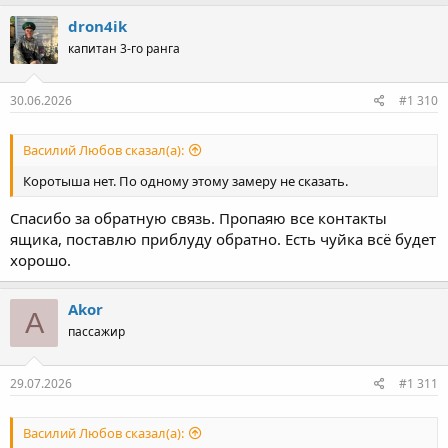
а
к
dron4ik
ц
капитан 3-го ранга
и
и
:
30.06.2026
#1 310
Василий Любов сказал(а):
Коротыша нет. По одному этому замеру не сказать.
Спасибо за обратную связь. Пропаяю все контакты
ящика, поставлю приблуду обратно. Есть чуйка всё будет
хорошо.
Akor
A
пассажир
29.07.2026
#1 311
Василий Любов сказал(а):