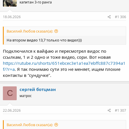
капитан 3-го ранга
и
и
:
18.06.2026
#1 306
Василий Любов сказал(а):
На втором видео 13,7 только что видел)))
Подключился к вайфаю и пересмотрел видос по
ссылкам, 1 и 2 одно и тоже видео, сори. Вот новая
https://rutube.ru/shorts/651ebcec3e1a1ea7ebffc887c7394a1
f/?r=a
. Я так понимаю сути это не меняет, ищем плохие
контакты в "сундучке".
сергей ботцман
С
матрос
22.06.2026
#1 307
Василий Любов сказал(а):