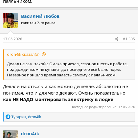
паяльником.
Василий Любов
капитан 2-го ранга
17.06.2026
#1 305
dron4ik сказал(а):
Делал не сам, такой с Омска приехал, сезонов шесть в работе,
под дождичком не купался до последнего всё было норм.
Наверное пришло время залесть самому с паяльником.
Делали на отъ..сь и как можно дешевле, абсолютно не
понимая, что и для чего делают. Очень показательно,
как НЕ НАДО монтировать электрику в лодке
.
Последнее редактирование:
17.06.2026
Р
Тугарин
,
dron4ik
е
а
к
dron4ik
ц