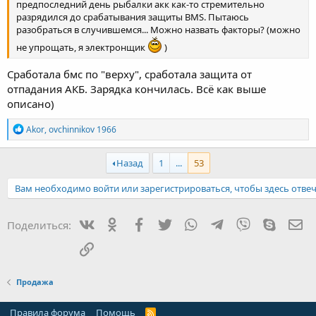
предпоследний день рыбалки акк как-то стремительно
разрядился до срабатывания защиты BMS. Пытаюсь
разобраться в случившемся... Можно назвать факторы? (можно
не упрощать, я электронщик
)
Сработала бмс по "верху", сработала защита от
отпадания АКБ. Зарядка кончилась. Всё как выше
описано)
Р
Akor
,
ovchinnikov 1966
е
а
к
Назад
1
...
53
ц
и
Вам необходимо войти или зарегистрироваться, чтобы здесь отвеч
и
:
Вконтакте
Одноклассники
Facebook
Twitter
WhatsApp
Telegram
Viber
Skype
Эл
Поделиться:
Ссылка
Продажа
Правила форума
Помощь
R