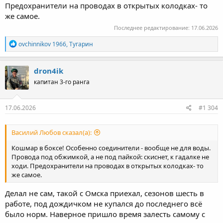
Предохранители на проводах в открытых колодках- то
же самое.
Последнее редактирование:
17.06.2026
Р
ovchinnikov 1966
,
Тугарин
е
а
к
dron4ik
ц
капитан 3-го ранга
и
и
:
17.06.2026
#1 304
Василий Любов сказал(а):
Кошмар в боксе! Особенно соединители - вообще не для воды.
Провода под обжимкой, а не под пайкой: скиснет, к гадалке не
ходи. Предохранители на проводах в открытых колодках- то
же самое.
Делал не сам, такой с Омска приехал, сезонов шесть в
работе, под дождичком не купался до последнего всё
было норм. Наверное пришло время залесть самому с