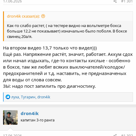
17.06.2026
#1 301
dron4ik сказал(а):
Как-то слабо растет, ( на тестере видно на вольтметре бокса
больше 12.2 не показывает) изначально было поболя. В боксе
свинец 20а/я.
На втором видео 13,7 только что видел)))
Ещё раз. Напряжение растёт, значит, работает. Аккум сдох
или начал издыхать, где-то контакты кислые - особенно
в боксе, там же любят всяких выключателей/колодок/
предохранителей и т.д. наставить, не предназначеных
для воды от слова совсем.
ЗЫ: надо пост запилить про диагностику.
Р
луха
,
Тугарин
,
dron4ik
е
а
к
dron4ik
ц
капитан 3-го ранга
и
и
:
17.06.2026
#1 302