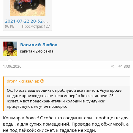
2021-07-22 20-52-24_1644517607899.JPG
96 КБ
Просмотры: 127
Василий Любов
капитан 2-го ранга
17.06.2026
#1 303
dron4ik сказал(а):
Ок. То есть ваш вердикт с приблудой всё тип-топ. Акум вроде
по дате производства не "пенсионер" в боксе с апреля 25г
живёт. А вот предохранители и колодки в "сундучке"
присутствуют, не учёл проверю.
Кошмар в боксе! Особенно соединители - вообще не для
воды, а для сухих помещений. Провода под обжимкой, а
не под пайкой: скиснет, к гадалке не ходи.