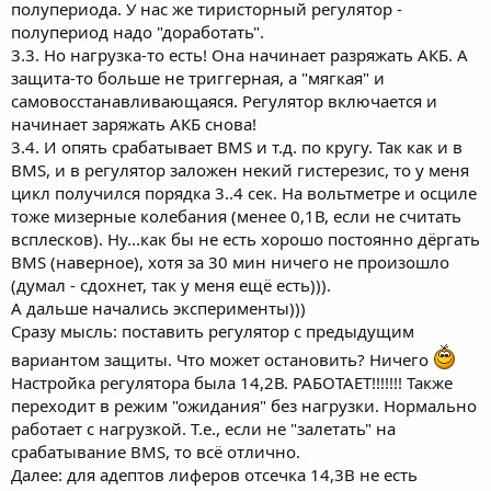
полупериода. У нас же тиристорный регулятор -
полупериод надо "доработать".
3.3. Но нагрузка-то есть! Она начинает разряжать АКБ. А
защита-то больше не триггерная, а "мягкая" и
самовосстанавливающаяся. Регулятор включается и
начинает заряжать АКБ снова!
3.4. И опять срабатывает BMS и т.д. по кругу. Так как и в
BMS, и в регулятор заложен некий гистерезис, то у меня
цикл получился порядка 3..4 сек. На вольтметре и осциле
тоже мизерные колебания (менее 0,1В, если не считать
всплесков). Ну...как бы не есть хорошо постоянно дёргать
BMS (наверное), хотя за 30 мин ничего не произошло
(думал - сдохнет, так у меня ещё есть))).
А дальше начались эксперименты)))
Сразу мысль: поставить регулятор с предыдущим
вариантом защиты. Что может остановить? Ничего
Настройка регулятора была 14,2В. РАБОТАЕТ!!!!!!! Также
переходит в режим "ожидания" без нагрузки. Нормально
работает с нагрузкой. Т.е., если не "залетать" на
срабатывание BMS, то всё отлично.
Далее: для адептов лиферов отсечка 14,3В не есть