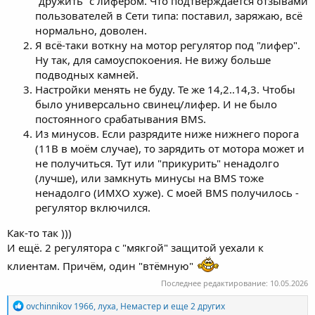
"дружить" с лифером. Что подтверждается отзывами
пользователей в Сети типа: поставил, заряжаю, всё
нормально, доволен.
Я всё-таки воткну на мотор регулятор под "лифер".
Ну так, для самоуспокоения. Не вижу больше
подводных камней.
Настройки менять не буду. Те же 14,2..14,3. Чтобы
было универсально свинец/лифер. И не было
постоянного срабатывания BMS.
Из минусов. Если разрядите ниже нижнего порога
(11В в моём случае), то зарядить от мотора может и
не получиться. Тут или "прикурить" ненадолго
(лучше), или замкнуть минусы на BMS тоже
ненадолго (ИМХО хуже). С моей BMS получилось -
регулятор включился.
Как-то так )))
И ещё. 2 регулятора с "мякгой" защитой уехали к
клиентам. Причём, один "втёмную"
Последнее редактирование:
10.05.2026
Р
ovchinnikov 1966
,
луха
,
Немастер
и еще 2 других