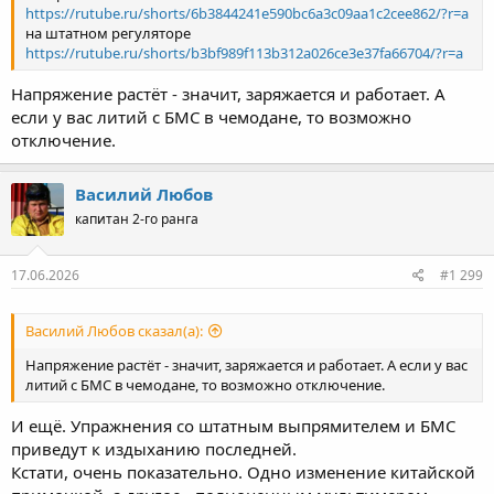
https://rutube.ru/shorts/6b3844241e590bc6a3c09aa1c2cee862/?r=a
на штатном регуляторе
https://rutube.ru/shorts/b3bf989f113b312a026ce3e37fa66704/?r=a
Напряжение растёт - значит, заряжается и работает. А
если у вас литий с БМС в чемодане, то возможно
отключение.
Василий Любов
капитан 2-го ранга
17.06.2026
#1 299
Василий Любов сказал(а):
Напряжение растёт - значит, заряжается и работает. А если у вас
литий с БМС в чемодане, то возможно отключение.
И ещё. Упражнения со штатным выпрямителем и БМС
приведут к издыханию последней.
Кстати, очень показательно. Одно изменение китайской