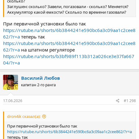
сколько?
Заглушен: сколько? Завели, погазовали - сколько? Меняется?
Аккумулятор какой емкости? Сколько по времени газовали?
При первичной установки было так
https://rutube.ru/shorts/6b3844241e590bc6a3c09aa1c2cee8
62/?r=a
теперь так
https://rutube.ru/shorts/6b3844241e590bc6a3c09aa1c2cee8
62/?r=a
на штатном регуляторе
https://rutube.ru/shorts/b3bf989f113b312a026ce3e37fa667
04/?r=a
Василий Любов
капитан 2-го ранга
17.06.2026
#1 298
dron4ik сказал(а):
При первичной установки было так
https://rutube.ru/shorts/6b3844241e590bc6a3c09aa1c2cee862/?r=a
теперь так