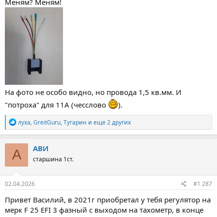
Меням? Меням!
На фото не особо видно, но провода 1,5 кв.мм. И
"потроха" для 11А (чесслово
).
Р
луха
,
GreitGuru
,
Тугарин
и еще 2 других
е
а
к
АВИ
А
ц
старшина 1ст.
и
и
:
02.04.2026
#1 287
Привет Василий, в 2021г приобретал у тебя регулятор на
мерк F 25 EFI 3 фазный с выходом на тахометр, в конце