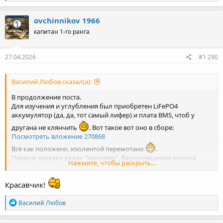
е
а
к
ovchinnikov 1966
ц
капитан 1-го ранга
и
и
:
27.04.2026
#1 290
Василий Любов сказал(а):
В продолжение поста.
Для изучения и углубления был приобретен LiFePO4
аккумулятор (да, да, тот самый лифер) и плата BMS, чтоб у
другана не клянчить
. Вот такое вот оно в сборе:
Посмотреть вложение 270868
Всё как положено, изолентой перемотано
.
Первую зарядку делал "нахаляву", без проведения ручной
Нажмите, чтобы раскрыть...
балансировки. Что вышло: пороги отключения 14,3В - заряд,
11В - разряд, разбег между банками около 0,3В. Заодно и
Красавчик!
ёмкость оценил - где-то рядом с заявленной. Отлично! -
подумал я и поставил это дело на стенд с регулятором "под
Р
литий".
Василий Любов
е
Посмотреть вложение 270872
а
Генератор - трансформатор с лампочкой 200Вт