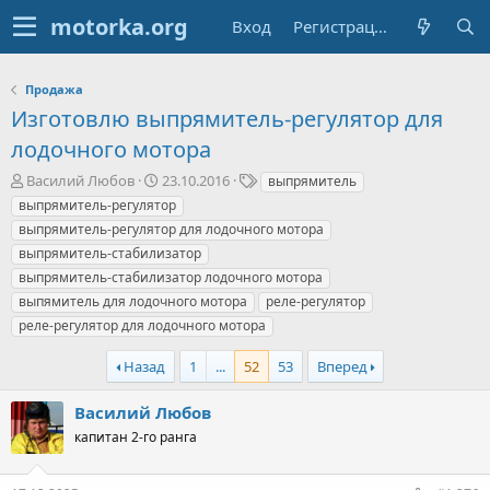
Вход
Регистрация
Продажа
Изготовлю выпрямитель-регулятор для
лодочного мотора
А
Д
Т
Василий Любов
23.10.2016
выпрямитель
в
а
е
выпрямитель-регулятор
т
т
г
выпрямитель-регулятор для лодочного мотора
о
а
и
выпрямитель-стабилизатор
р
н
выпрямитель-стабилизатор лодочного мотора
т
а
е
ч
выпямитель для лодочного мотора
реле-регулятор
м
а
реле-регулятор для лодочного мотора
ы
л
а
Назад
1
...
52
53
Вперед
Василий Любов
капитан 2-го ранга