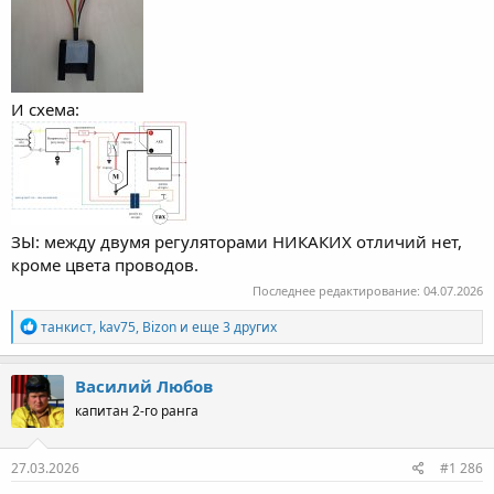
И схема:
ЗЫ: между двумя регуляторами НИКАКИХ отличий нет,
кроме цвета проводов.
Последнее редактирование:
04.07.2026
Р
танкист
,
kav75
,
Bizon
и еще 3 других
е
а
к
Василий Любов
ц
капитан 2-го ранга
и
и
:
27.03.2026
#1 286