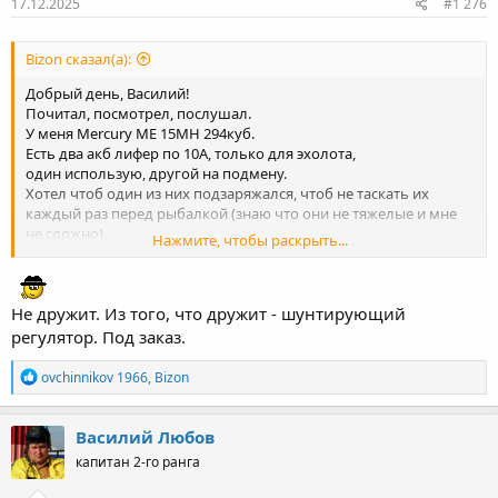
17.12.2025
#1 276
Bizon сказал(а):
Добрый день, Василий!
Почитал, посмотрел, послушал.
У меня Mercury ME 15MH 294куб.
Есть два акб лифер по 10А, только для эхолота,
один использую, другой на подмену.
Хотел чтоб один из них подзаряжался, чтоб не таскать их
каждый раз перед рыбалкой (знаю что они не тяжелые и мне
не сложно),
Нажмите, чтобы раскрыть...
но как я понял Ваша приблуда с лиферами не дружит, или я
ошибаюсь?
Не дружит. Из того, что дружит - шунтирующий
регулятор. Под заказ.
Р
ovchinnikov 1966
,
Bizon
е
а
к
Василий Любов
ц
капитан 2-го ранга
и
и