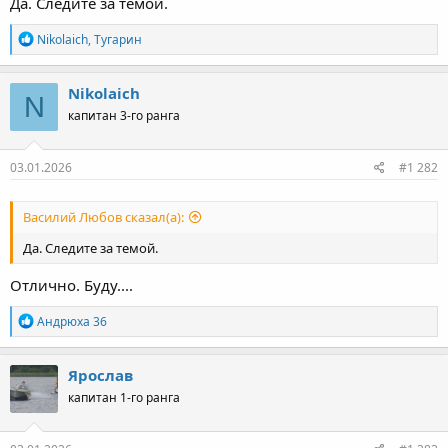
Да. Следите за темой.
Р
Nikolaich
,
Тугарин
е
а
к
Nikolaich
N
ц
капитан 3-го ранга
и
и
:
03.01.2026
#1 282
Василий Любов сказал(а):
Да. Следите за темой.
Отлично. Буду....
Р
Андрюха 36
е
а
к
Ярослав
ц
капитан 1-го ранга
и
и
: