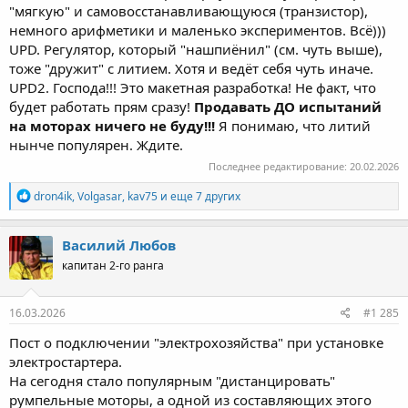
"мягкую" и самовосстанавливающуюся (транзистор),
немного арифметики и маленько экспериментов. Всё)))
UPD. Регулятор, который "нашпиёнил" (см. чуть выше),
тоже "дружит" с литием. Хотя и ведёт себя чуть иначе.
UPD2. Господа!!! Это макетная разработка! Не факт, что
будет работать прям сразу!
Продавать ДО испытаний
на моторах ничего не буду!!!
Я понимаю, что литий
нынче популярен. Ждите.
Последнее редактирование:
20.02.2026
Р
dron4ik
,
Volgasar
,
kav75
и еще 7 других
е
а
к
Василий Любов
ц
капитан 2-го ранга
и
и
:
16.03.2026
#1 285
Пост о подключении "электрохозяйства" при установке
электростартера.
На сегодня стало популярным "дистанцировать"
румпельные моторы, а одной из составляющих этого