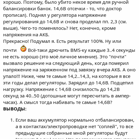
хорошо. Поэтому, было убито некое время для ручной
балансировки банок. 14,6В отсечки - то, что доктор
прописал). Поднял у регулятора напряжение
регулирования до 14,6В и снова проделал пп. 2,3 (см.
выше). Чего-то поменялось? Нет, конечно, кроме
напряжения на АКБ.
Прекрасно! Подумал я. Есть результат 100%. Ну или
почти
Всё-таки дрючить BMS-ку каждые 3..4 секунды
не есть хорошо (это моё личное мнение). Это "почти"
вызвало решение на следующий день, когда померил
напряжение на заряженном под завязку вчера АКБ. А оно
упало!!! Ниже, чем те самые 14,2..14,3, на которые я все
эти годы делал регуляторы. Зарядил до 14,6В. Подцепил
нагрузку. Напряжение с 14,6В снизилость до 14,2В
секунд за 40..50 (дотошные могут пересчитать в ампер-
часах). А смысл тогда набивать те самые 14,6В?
ВЫВОДЫ:
Если ваш аккумулятор нормально отбалансирован,
а в контактах/электропроводке нет "соплей", то все
предыдущие собранные мной регуляторы будут