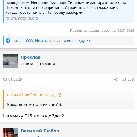
проводочком. Непочинябильно((( Силовым тиристорам тоже хана.
Похоже, что они первопричина. У тиристора слева даже пайка
катода гореть начала. По поводу разборки...
forum.motorka.org
Последнее редактирование:
03.01.2026
Р
mura555555
,
Nikolaich
,
kav75
и еще 2 других
е
а
к
Ярослав
ц
капитан 1-го ранга
и
и
:
03.01.2026
#1 278
Василий Любов сказал(а):
Зима, водомоторник спит))).
На ямаху F15 не подойдет?
Василий Любов