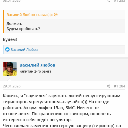
03.01.2026
#1 283
Василий Любов сказал(а):
Должен.
Будем пробовать?
Будем!
Р
Василий Любов
е
а
к
Василий Любов
ц
капитан 2-го ранга
и
и
:
29.01.2026
#1 284
Кажись, я "научился" заряжать литий нешунтирующим
тиристорным регулятором...случайно))) На стенде
работает. Аккум: лифер 15ач, БМС. Ничего не
отключается. По сравнению со свинцом, оооочень
интересно себя ведёт регулятор.
Чего сделал: заменил триггерную защиту (тиристор) на