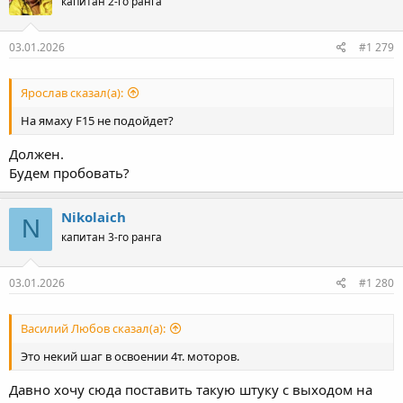
капитан 2-го ранга
03.01.2026
#1 279
Ярослав сказал(а):
На ямаху F15 не подойдет?
Должен.
Будем пробовать?
Nikolaich
N
капитан 3-го ранга
03.01.2026
#1 280
Василий Любов сказал(а):
Это некий шаг в освоении 4т. моторов.
Давно хочу сюда поставить такую штуку с выходом на