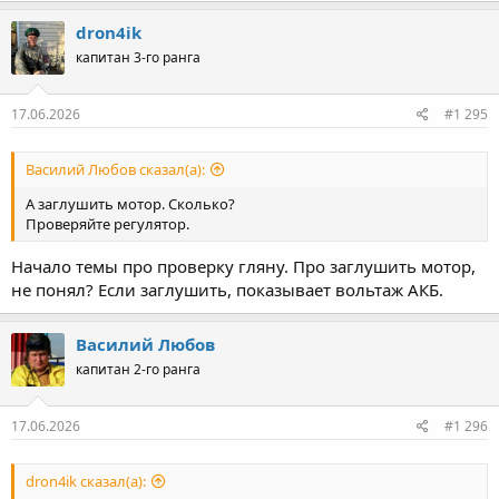
Из минусов. Если разрядите ниже нижнего порога (11В в
dron4ik
моём случае), то зарядить от мотора сразу не получится.
Тут или "прикурить" ненадолго (лучше), или замкнуть
капитан 3-го ранга
минусы на BMS тоже ненадолго (ИМХО хуже, но у меня
не сдохло).
17.06.2026
#1 295
Как-то так )))
И ещё. 2 регулятора с "мякгой" защитой уехали к клиентам.
Василий Любов сказал(а):
Причём, один "втёмную"
А заглушить мотор. Сколько?
Проверяйте регулятор.
Начало темы про проверку гляну. Про заглушить мотор,
не понял? Если заглушить, показывает вольтаж АКБ.
Василий Любов
капитан 2-го ранга
17.06.2026
#1 296
dron4ik сказал(а):