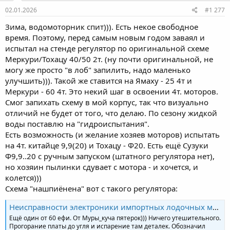
:
02.01.2026
#1 277
Зима, водомоторник спит))). Есть некое свободное
время. Поэтому, перед самым новым годом заваял и
испытал на стенде регулятор по оригинальной схеме
Меркури/Тохацу 40/50 2т. (ну почти оригинальной, не
могу же просто "в лоб" запилить, надо маленько
улучшить))). Такой же ставится на Ямаху - 25 4т и
Меркури - 60 4т. Это некий шаг в освоении 4т. моторов.
Смог запихать схему в мой корпус, так что визуально
отличий не будет от того, что делаю. По сезону жидкой
воды поставлю на "гидроиспытания".
Есть возможность (и желание хозяев моторов) испытать
на 4т. китайце 9,9(20) и Тохацу - Ф20. Есть ещё Сузуки
Ф9,9..20 с ручным запуском (штатного регулятора нет),
но хозяин пылинки сдувает с мотора - и хочется, и
колется)))
Схема "нашпиёнена" вот с такого регулятора:
Неисправности электроники импортных лодочных моторов
Ещё один от 60 ефи. От Муры_куча пятерок))) Ничего утешительного.
Прогорание платы до угля и испарение там деталек. Обозначил