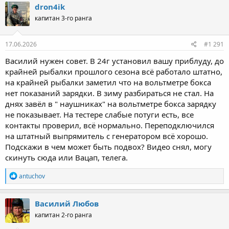
к
dron4ik
последовательно по сети, как в начале темы. Потребители:
ц
нагрузка 30 Ом, параллельно электролит на 2200 мкФ
капитан 3-го ранга
и
(имитация гаджетов) и китайский вольтметр. В общем, 0,5А
и
примерно.
:
Подключил осцилл на АКБ и стал смотреть "интересное
17.06.2026
#1 291
поведение". Ну интересно же
Василий нужен совет. В 24г установил вашу приблуду, до
Чего происходит:
крайней рыбалки прошлого сезона всё работало штатно,
В силу физики лифера, жрёт он от генератора по
на крайней рыбалки заметил что на вольтметре бокса
максимуму по сравнению со свинцом.
нет показаний зарядки. В зиму разбираться не стал. На
Поэтому, режим регулирования наступает в сааамом
днях завёл в " наушниках" на вольтметре бокса зарядку
конце зарядки, когда то самое напряжение подходит к
не показывает. На тестере слабые потуги есть, все
заложенному в регуляторе - 14,25В (столько получилось
контакты проверил, всё нормально. Переподключился
при сборке). Если потребителей (нагрузки) нет, то
на штатный выпрямитель с генератором всё хорошо.
достигнув те самые 14,25В регулятор переходит в режим
"ожидания" (по-другому не назвать), когда внутренние
Подскажи в чем может быть подвох? Видео снял, могу
цепи регулятора не подразрядят аккумулятор до
скинуть сюда или Вацап, телега.
момента его срабатывания.
Интереснее, когда есть нагрузка. Ток от генератора
Р
antuchov
потребляется не только на зарядку, но и на нагрузку.
е
а
Поэтому напряжение на АКБ "залетает" в зону
к
срабатывания BMS. Чего происходит:
Василий Любов
ц
капитан 2-го ранга
и
3.1. BMS отключает АКБ (см. схему выше).
и
3.2. Регулятор отключается по защите от отпадания АКБ - около