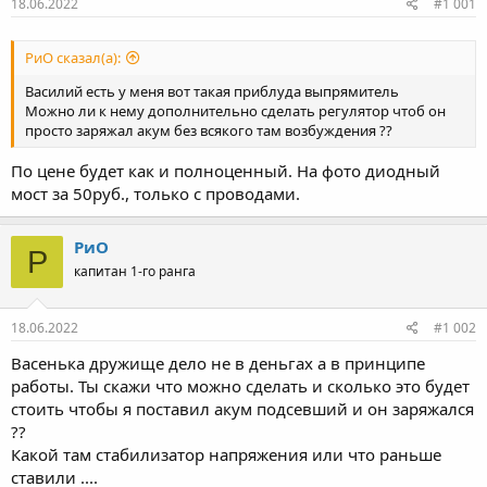
18.06.2022
#1 001
РиО сказал(а):
Василий есть у меня вот такая приблуда выпрямитель
Можно ли к нему дополнительно сделать регулятор чтоб он
просто заряжал акум без всякого там возбуждения ??
По цене будет как и полноценный. На фото диодный
мост за 50руб., только с проводами.
РиО
Р
капитан 1-го ранга
18.06.2022
#1 002
Васенька дружище дело не в деньгах а в принципе
работы. Ты скажи что можно сделать и сколько это будет
стоить чтобы я поставил акум подсевший и он заряжался
??
Какой там стабилизатор напряжения или что раньше
ставили ....