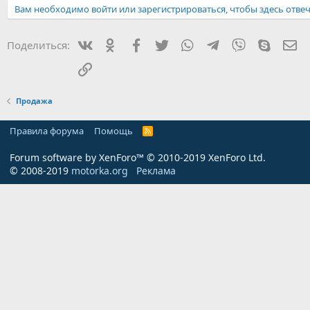
Вам необходимо войти или зарегистрироваться, чтобы здесь отвеч
Вконтакте
Одноклассники
Facebook
Twitter
WhatsApp
Telegram
Viber
Skype
Эл
Поделиться:
Ссылка
Продажа
Правила форума
Помощь
R
S
S
Forum software by XenForo™
© 2010-2019 XenForo Ltd.
© 2008-2019
motorka.org
Реклама