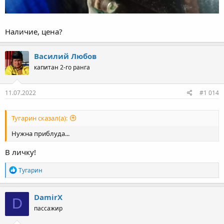
Наличие, цена?
Василий Любов
капитан 2-го ранга
11.07.2022
#1 014
Тугарин сказал(а):
Нужна приблуда...
В личку!
Р
Тугарин
е
а
к
DamirX
D
ц
пассажир
и
и