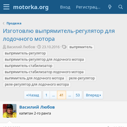
Вход
Регистрация
Продажа
Изготовлю выпрямитель-регулятор для
лодочного мотора
А
Д
Т
Василий Любов
23.10.2016
выпрямитель
в
а
е
выпрямитель-регулятор
т
т
г
выпрямитель-регулятор для лодочного мотора
о
а
и
выпрямитель-стабилизатор
р
н
выпрямитель-стабилизатор лодочного мотора
т
а
е
ч
выпямитель для лодочного мотора
реле-регулятор
м
а
реле-регулятор для лодочного мотора
ы
л
а
Назад
1
...
41
...
53
Вперед
Василий Любов
капитан 2-го ранга