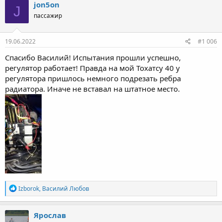
jon5on
J
пассажир
19.06.2022
#1 006
Спасибо Василий! Испытания прошли успешно,
регулятор работает! Правда на мой Тохатсу 40 у
регулятора пришлось немного подрезать ребра
радиатора. Иначе не вставал на штатное место.
Р
Izborok
,
Василий Любов
е
а
к
Ярослав
ц