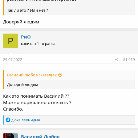
Так ли это ? Или нет ?
Доверяй людям
РиО
Р
капитан 1-го ранга
29.07.2022
#1 019
Василий Любов сказал(а):
Доверяй людям
Как это понимать Василий ??
Можно нормально ответить ?
Спасибо.
Р
дюха леонидыч
е
а
к
Василий Любов