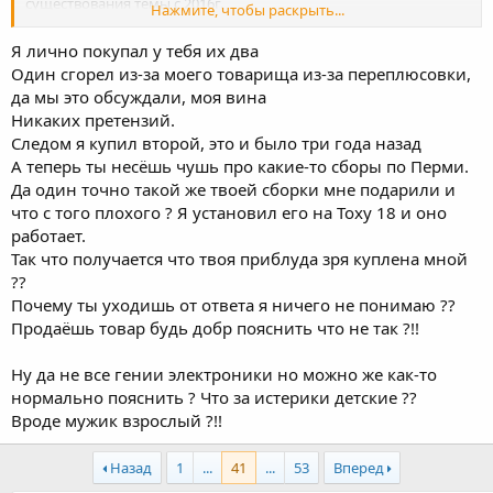
существования темы с 2016г.
Нажмите, чтобы раскрыть...
На этом считаю разговор оконченым. Совсем. И писать/
звонить тоже не нужно.
Я лично покупал у тебя их два
Один сгорел из-за моего товарища из-за переплюсовки,
да мы это обсуждали, моя вина
Никаких претензий.
Следом я купил второй, это и было три года назад
А теперь ты несёшь чушь про какие-то сборы по Перми.
Да один точно такой же твоей сборки мне подарили и
что с того плохого ? Я установил его на Тоху 18 и оно
работает.
Так что получается что твоя приблуда зря куплена мной
??
Почему ты уходишь от ответа я ничего не понимаю ??
Продаёшь товар будь добр пояснить что не так ?!!
Ну да не все гении электроники но можно же как-то
нормально пояснить ? Что за истерики детские ??
Вроде мужик взрослый ?!!
Назад
1
...
41
...
53
Вперед