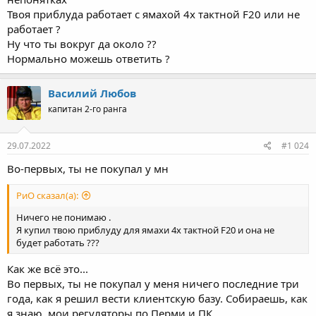
Твоя приблуда работает с ямахой 4х тактной F20 или не
работает ?
Ну что ты вокруг да около ??
Нормально можешь ответить ?
Василий Любов
капитан 2-го ранга
29.07.2022
#1 024
Во-первых, ты не покупал у мн
РиО сказал(а):
Ничего не понимаю .
Я купил твою приблуду для ямахи 4х тактной F20 и она не
будет работать ???
Как же всё это...
Во первых, ты не покупал у меня ничего последние три
года, как я решил вести клиентскую базу. Собираешь, как
я знаю, мои регуляторы по Перми и ПК.