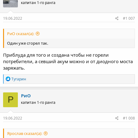
капитан 1-го ранга
и
и
:
19.06.2022
#1 007
РиО сказал(а):
Один уже сгорел так.
Приблуда для того и создана чтобы не горели
потребители, а севший акум можно и от диодного моста
заряжать.
Р
Тугарин
е
а
к
РиО
Р
ц
капитан 1-го ранга
и
и
:
19.06.2022
#1 008
Ярослав сказал(а):