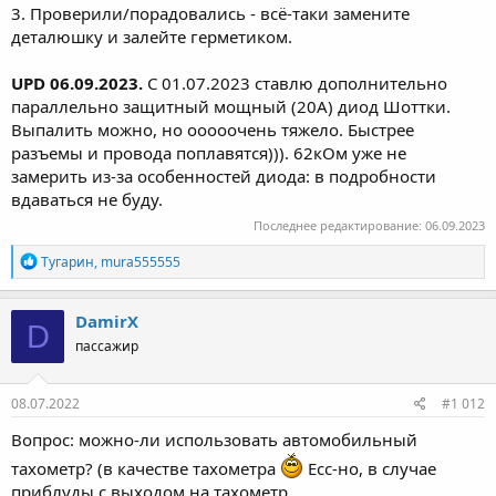
3. Проверили/порадовались - всё-таки замените
деталюшку и залейте герметиком.
UPD 06.09.2023.
С 01.07.2023 ставлю дополнительно
параллельно защитный мощный (20А) диод Шоттки.
Выпалить можно, но ооооочень тяжело. Быстрее
разъемы и провода поплавятся))). 62кОм уже не
замерить из-за особенностей диода: в подробности
вдаваться не буду.
Последнее редактирование:
06.09.2023
Р
Тугарин
,
mura555555
е
а
к
DamirX
D
ц
пассажир
и
и
:
08.07.2022
#1 012
Вопрос: можно-ли использовать автомобильный
тахометр? (в качестве тахометра
Есс-но, в случае
приблуды с выходом на тахометр