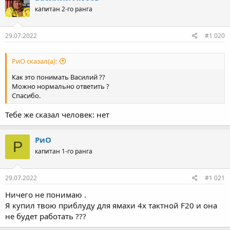
ц
капитан 2-го ранга
и
и
:
29.07.2022
#1 020
РиО сказал(а):
Как это понимать Василий ??
Можно нормально ответить ?
Спасибо.
Тебе же сказал человек: нет
РиО
Р
капитан 1-го ранга
29.07.2022
#1 021
Ничего не понимаю .
Я купил твою приблуду для ямахи 4х тактной F20 и она
не будет работать ???