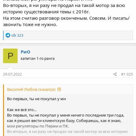
Во-вторых, я ни разу не продал на такой мотор за всю
историю существования темы с 2016г.
На этом считаю разговор оконченым. Совсем. И писать/
звонить тоже не нужно.
Р
olk 323
е
а
к
РиО
Р
ц
капитан 1-го ранга
и
и
:
29.07.2022
#1 025
Василий Любов сказал(а):
Во-первых, ты не покупал у мн
Как же всё это...
Во первых, ты не покупал у меня ничего последние три года,
как я решил вести клиентскую базу. Собираешь, как я знаю,
мои регуляторы по Перми и ПК.
Во-вторых, я ни разу не продал на такой мотор за всю историю