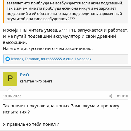
заявляет что приблуда не возбуждается если акум подсевший.
Так а зачем мне эта приблуда если она никуя и не заряжает
подсевший и ей обязательно надо подсоединять заряженный
акум чтоб она типа возбудилась ????
Иосиф!!! Ты читать умеешь??? 11В запускается и работает.
И не путай подсевший аккумулятор и свой древний
высохший.
На этом дискуссию ни о чём заканчиваю.
Р
Izborok
,
Fataman
,
mura555555
и еще 1 человек
е
а
к
РиО
Р
ц
капитан 1-го ранга
и
и
:
19.06.2022
#1 010
Так значит покупаю два новых 7амп акума и провожу
испытания ?
Я правильно тебя понял ?