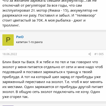
Что за желание заряжать севший аккумулятор...так не
отключай от регулятора! За все годы, что сам
эксплуатировал 2т. мотор (Ямаха - 15), аккумулятор не
разряжался ни разу. Поставил и забыл. И "телевизор"
стоит цветастый за 70К. А моя рыбалка - джиг и
троллинг.
РиО
Р
капитан 1-го ранга
18.06.2022
#1 005
Блин Вася ты Вася. Я ж тебе и по тел и так говорил что
эхолот у меня питается отдельно от сети и мне надо чтоб
подсевший я поставил заряжаться к транцу к твоей
приблуде. А тот на который шел заряд от приблуды уже
заряженный переставил на эхолот. Т.е. чтоб я мог менять
их местами. Один заряжается от приблуды другой питает
эхолот. В общую сеть эхолот подключать не хочу. Один
уже сгорел так.