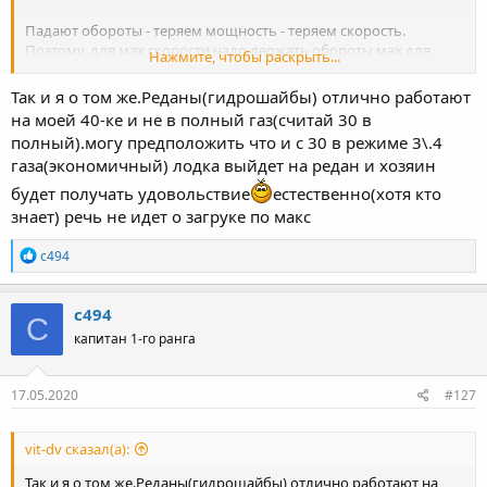
Падают обороты - теряем мощность - теряем скорость.
Поэтому, для мах скорости надо держать обороты мах для
Нажмите, чтобы раскрыть...
двигателя.
Так и я о том же.Реданы(гидрошайбы) отлично работают
Когда на 40 мы прибираем газульку, прикрываем бенз -
на моей 40-ке и не в полный газ(считай 30 в
уменьшается сила - уменьшается кр момент - падают обороты
полный).могу предположить что и с 30 в режиме 3\.4
- падает мощность.
газа(экономичный) лодка выйдет на редан и хозяин
будет получать удовольствие
естественно(хотя кто
знает) речь не идет о загруке по макс
Р
с494
е
а
к
с494
С
ц
капитан 1-го ранга
и
и
:
17.05.2020
#127
vit-dv сказал(а):
Так и я о том же.Реданы(гидрошайбы) отлично работают на