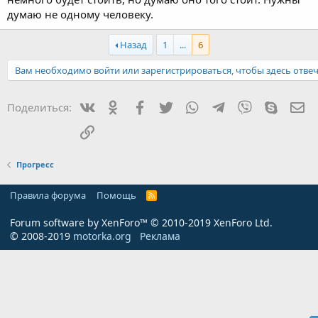
думаю не одному человеку.
Назад
1
...
6
Вам необходимо войти или зарегистрироваться, чтобы здесь отвеч
Вконтакте
Одноклассники
Facebook
Twitter
WhatsApp
Telegram
Viber
Skype
Эл
Поделиться:
Ссылка
Прогресс
Правила форума
Помощь
R
S
S
Forum software by XenForo™
© 2010-2019 XenForo Ltd.
© 2008-2019
motorka.org
Реклама