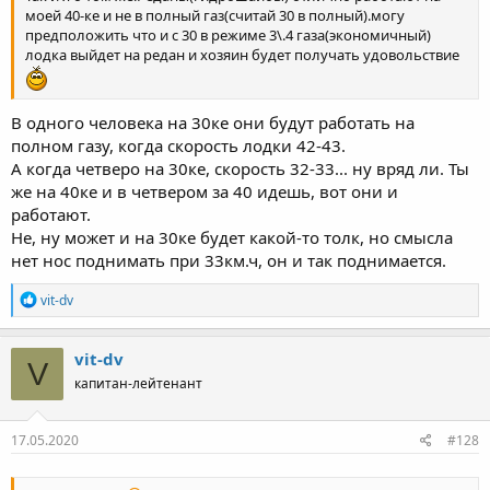
моей 40-ке и не в полный газ(считай 30 в полный).могу
предположить что и с 30 в режиме 3\.4 газа(экономичный)
лодка выйдет на редан и хозяин будет получать удовольствие
В одного человека на 30ке они будут работать на
полном газу, когда скорость лодки 42-43.
А когда четверо на 30ке, скорость 32-33... ну вряд ли. Ты
же на 40ке и в четвером за 40 идешь, вот они и
работают.
Не, ну может и на 30ке будет какой-то толк, но смысла
нет нос поднимать при 33км.ч, он и так поднимается.
Р
vit-dv
е
а
к
vit-dv
V
ц
капитан-лейтенант
и
и
:
17.05.2020
#128