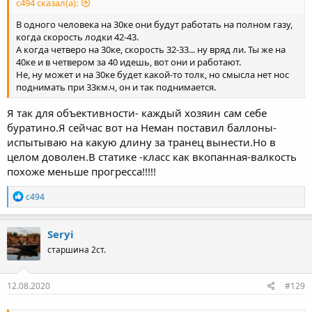
с494 сказал(а):
В одного человека на 30ке они будут работать на полном газу,
когда скорость лодки 42-43.
А когда четверо на 30ке, скорость 32-33... ну вряд ли. Ты же на
40ке и в четвером за 40 идешь, вот они и работают.
Не, ну может и на 30ке будет какой-то толк, но смысла нет нос
поднимать при 33км.ч, он и так поднимается.
Я так для объективности- каждый хозяин сам себе
буратино.Я сейчас вот на Неман поставил баллоны-
испытываю на какую длину за транец вынести.Но в
целом доволен.В статике -класс как вкопанная-валкость
похоже меньше прогресса!!!!!
Р
с494
е
а
к
Seryi
ц
старшина 2ст.
и
и
:
12.08.2020
#129