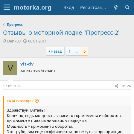
Вход
Регистрация
Прогресс
Отзывы о моторной лодке "Прогресс-2"
А
Д
Den703
06.01.2011
в
а
Назад
1
...
6
т
т
о
а
р
н
vit-dv
V
т
а
капитан-лейтенант
е
ч
м
а
ы
л
17.05.2020
#126
а
с494 сказал(а):
Здравствуй, Виталь!
Конечно, ведь мощность зависит от кр.момента и оборотов.
Кр.момент = Сила на поршень х Радиус кв.
Мощность = кр.момент х обороты.
Это грубо, там еще коэффициенты, но не суть, я про принцип.