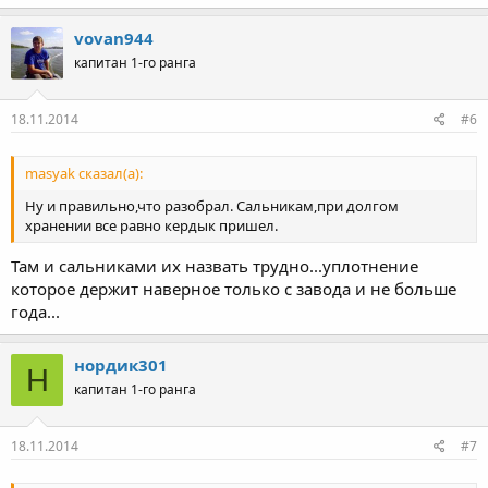
vovan944
капитан 1-го ранга
18.11.2014
#6
masyak сказал(а):
Ну и правильно,что разобрал. Сальникам,при долгом
хранении все равно кердык пришел.
Там и сальниками их назвать трудно...уплотнение
которое держит наверное только с завода и не больше
года...
нордик301
Н
капитан 1-го ранга
18.11.2014
#7