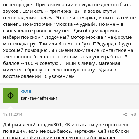
перегородке . При втягивании воздуха не должно быть
звуков . Если есть -- притирка .
2
) На все выступы ,
несовпадения --
забей
. Это не иномарка , и никогда ей не
станет .. Но моторчик "Москва --чудный . По мне -- в
своем классе равных ему нет . Для общей картины
набери поиском " Лодочный мотор Москва " на форуме
мотолодка .ру . Три или 4 темы от "yked" Эдуарда -будут
хорошей помощью .
3
) Смени зажигание контактное на
электронное (ссложного нет там . а запуск и работа - 5
баллов -- 100 % советую . Пиши в личку . материал
имеется . сброшу на электронную почту . Удачи в
восстановлении . С уважением
ФЛВ
Ф
капитан-лейтенант
19.11.2014
#8
Добрый день! нордик301, КВ и стаканы уже проточены
по вашим, если не ошибаюсь, чертежам. Сейчас блоки
готовятся к фиксации среднеи опоры (не хватает