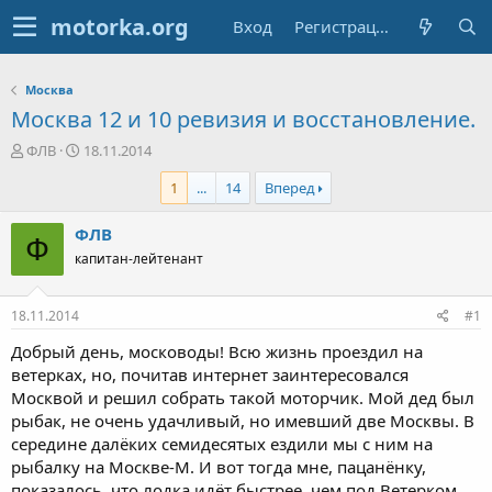
Вход
Регистрация
Москва
Москва 12 и 10 ревизия и восстановление.
А
Д
ФЛВ
18.11.2014
в
а
1
...
14
Вперед
т
т
о
а
р
н
ФЛВ
Ф
т
а
капитан-лейтенант
е
ч
м
а
ы
л
18.11.2014
#1
а
Добрый день, московоды! Всю жизнь проездил на
ветерках, но, почитав интернет заинтересовался
Москвой и решил собрать такой моторчик. Мой дед был
рыбак, не очень удачливый, но имевший две Москвы. В
середине далёких семидесятых ездили мы с ним на
рыбалку на Москве-М. И вот тогда мне, пацанёнку,
показалось, что лодка идёт быстрее, чем под Ветерком.