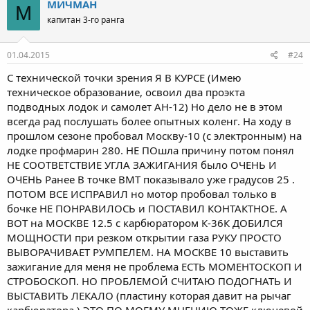
МИЧМАН
М
капитан 3-го ранга
01.04.2015
#24
С технической точки зрения Я В КУРСЕ (Имею
техническое образование, освоил два проэкта
подводных лодок и самолет АН-12) Но дело не в этом
всегда рад послушать более опытных коленг. На ходу в
прошлом сезоне пробовал Москву-10 (с электронным) на
лодке профмарин 280. НЕ ПОшла причину потом понял
НЕ СООТВЕТСТВИЕ УГЛА ЗАЖИГАНИЯ было ОЧЕНЬ И
ОЧЕНЬ Ранее В точке ВМТ показывало уже градусов 25 .
ПОТОМ ВСЕ ИСПРАВИЛ но мотор пробовал только в
бочке НЕ ПОНРАВИЛОСЬ и ПОСТАВИЛ КОНТАКТНОЕ. А
ВОТ на МОСКВЕ 12.5 с карбюратором К-36К ДОБИЛСЯ
МОЩНОСТИ при резком открытии газа РУКУ ПРОСТО
ВЫВОРАЧИВАЕТ РУМПЕЛЕМ. НА МОСКВЕ 10 выставить
зажигание для меня не проблема ЕСТЬ МОМЕНТОСКОП И
СТРОБОСКОП. НО ПРОБЛЕМОЙ СЧИТАЮ ПОДОГНАТЬ И
ВЫСТАВИТЬ ЛЕКАЛО (пластину которая давит на рычаг