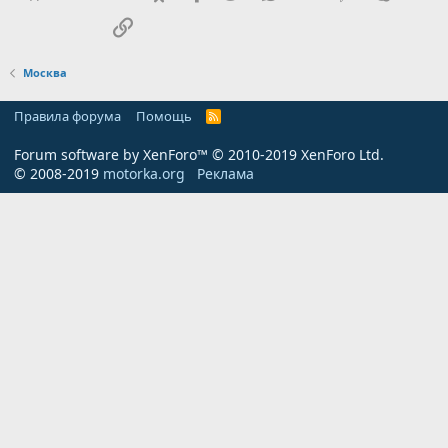
Ссылка
Москва
Правила форума
Помощь
R
S
S
Forum software by XenForo™
© 2010-2019 XenForo Ltd.
© 2008-2019
motorka.org
Реклама