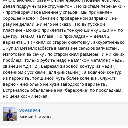
делал подручным инструментом . По системе перекачки -
- противоречивое мнение у спецов , мы применяем
хорошее масло + бензин с проверенной заправки . ни
разу не делали ,ничего не скажу . По выпускной
пластине - можно приклепать тонкую шинку 3х20 мм по
центру , ИМХО .за глаза . По прокладкам -- делал 2
варианта .. 1 ) - снял со старой окантовку , аккуратненько
., купил металлоасбеста в магазине сельхоз запчастей .
Изготовил высечку , по старой снял размеры , и ни каких
проблем , только рубить надо на мягком металле ( медь ,
свинец и т.д ) . 2 ) Вырезал жаровой контур из меди (
колечком с усиками , для фиксации ) , а водяной контур
из паронита , толщиной чуть более колечка . Служит
верно - нисколько не хуже заводского варианта .
Встречалось объявление на "барахолке" по прокладкам ,
но цена космическая ..
vovan944
капитан 1-го ранга