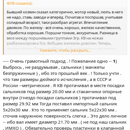
ФЛВ сказал(а):
Бывший хозяин сказал категорично, мотор новый, лезть в него
не надо, ставь заводи и вперёд. Почитав и поспршав, учитывая
солидный возраст, таки разобрал агрегат. Впечатление
двоякое. По железу - всё очень хорошо, железо качественное,
обработка хорошая. Поршни тонкие, аккуратные. Разница в
весе между поршневыми группами 3гр. КВ на ножах
разбалансировка 5гр. Вобщем железом доволен. Теперь,
почему нужно было разобрать. 1) Консервирующая смазка,
Нажмите, чтобы раскрыть...
положена "где густо, а где пусто", засохла местами или гуще
пластилина, пришлось повозиться. 2) В этой смазке и не только
---- Очень грамотный подход . ! Пожелание одно --
1
)
в ней, много металлической стружки и окалины.!!! 3) все, чего
Выбрось , не раздумывая , сальники ( манжеты
коснулось фрезерование, в заусеницах, причём многие
безпружинные ) , ибо это прошлый век . ! Только учти .
частички отваливаются от прикосновения.!!! 4) Много ступенек
что там размеры дюймого исчисления , а в СССР и
несовпадения между половинками картера. Еслиб завёл и
поехал ресурс сильно меньше стал, да и при такой сборке
России --метрические . Я КВ протачивал в месте посадки
хорошей работы и мощности не видать.
сальников под размер 20.00 мм и стаканчики опорные
внутри (гнездо посадки сальников ) протачивал под
размер 29.92 мм Тогда поставил импортный сальник
5х20х30 мм . Кто то применяет сальник 5х22х30 мм .
сточив наружнюю поверхность слегка .. Это дело личное
-- ибо вал имеет диаметр 21.70 мм . ( не под наш сальник
, ИМХО ) . Обязательно проверь пластинки в клапанной