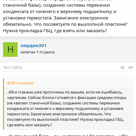
станочной базы), созданию системы перекачки
конденсата от нижнего к верхнему подшипнику и
установке термостата. Зажигание электронное
обязательно. Что посоветуете по выхлопной пластине?
Нужна прокладка ГБЦ, где взять или заказать?
нордик301
Н
капитан 1-го ранга
19.11.2014
#9
ФЛВ сказал(а):
..КВ и стаканы уже проточены по вашим, если не ошибаюсь,
чертежам. Сейчас блоки готовятся к фиксации среднеи опоры
(не хватает станочной базы), созданию системы перекачки
конденсата от нижнего к верхнему подшипнику и установке
термостата. Зажигание электронное обязательно. Что
посоветуете по выхлопной пластине? Нужна прокладка ГБЦ,
где взять или заказать?
--- О станочной базе -- оч .интересно ! Поделитесь . ибо