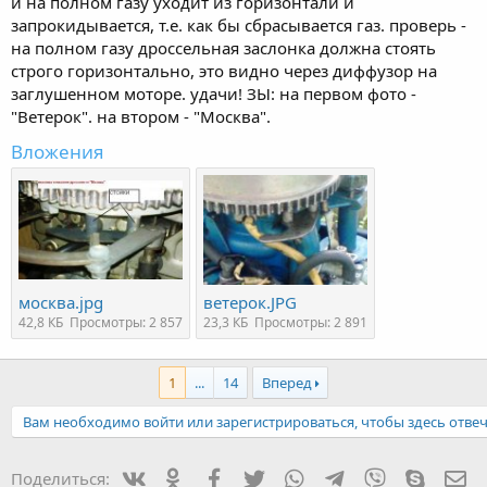
и на полном газу уходит из горизонтали и
запрокидывается, т.е. как бы сбрасывается газ. проверь -
на полном газу дроссельная заслонка должна стоять
строго горизонтально, это видно через диффузор на
заглушенном моторе. удачи! ЗЫ: на первом фото -
"Ветерок". на втором - "Москва".
Вложения
москва.jpg
ветерок.JPG
42,8 КБ
Просмотры: 2 857
23,3 КБ
Просмотры: 2 891
1
...
14
Вперед
Вам необходимо войти или зарегистрироваться, чтобы здесь отвеч
Вконтакте
Одноклассники
Facebook
Twitter
WhatsApp
Telegram
Viber
Skype
Эл
Поделиться: