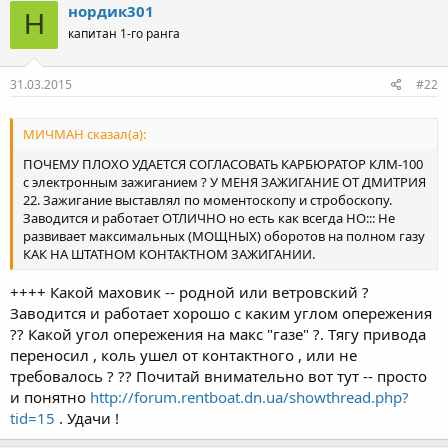
нордик301
Н
капитан 1-го ранга
31.03.2015
#22
МИЧМАН сказал(а):
ПОЧЕМУ ПЛОХО УДАЕТСЯ СОГЛАСОВАТЬ КАРБЮРАТОР КЛМ-100
с электронным зажиганием ? У МЕНЯ ЗАЖИГАНИЕ ОТ ДМИТРИЯ
22. Зажигание выставлял по моментоскопу и стробоскопу.
Заводится и работает ОТЛИЧНО но есть как всегда НО::: Не
развивает максимальных (МОЩНЫХ) оборотов на полном газу
КАК НА ШТАТНОМ КОНТАКТНОМ ЗАЖИГАНИИ.
++++ Какой маховик -- родной или ветровский ?
Заводится и работает хорошо с каким углом опережения
?? Какой угол опережения на макс "газе" ?. Тягу привода
переносил , коль ушел от контактного , или не
требовалось ? ?? Почитай внимательно вот тут -- просто
и понятно
http://forum.rentboat.dn.ua/showthread.php?
tid=15
. Удачи !