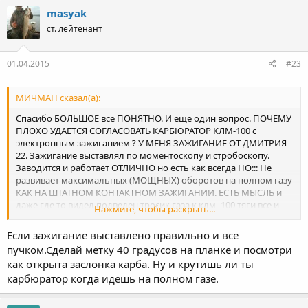
masyak
ст. лейтенант
01.04.2015
#23
МИЧМАН сказал(а):
Спасибо БОЛЬШОЕ все ПОНЯТНО. И еще один вопрос. ПОЧЕМУ
ПЛОХО УДАЕТСЯ СОГЛАСОВАТЬ КАРБЮРАТОР КЛМ-100 с
электронным зажиганием ? У МЕНЯ ЗАЖИГАНИЕ ОТ ДМИТРИЯ
22. Зажигание выставлял по моментоскопу и стробоскопу.
Заводится и работает ОТЛИЧНО но есть как всегда НО::: Не
развивает максимальных (МОЩНЫХ) оборотов на полном газу
КАК НА ШТАТНОМ КОНТАКТНОМ ЗАЖИГАНИИ. ЕСТЬ МЫСЛЬ и
даже где то видел подведен тросик газа к клм -100 тяги все и
Нажмите, чтобы раскрыть...
опережение как для карбюратора К 36К
Если зажигание выставлено правильно и все
пучком.Сделай метку 40 градусов на планке и посмотри
как открыта заслонка карба. Ну и крутишь ли ты
карбюратор когда идешь на полном газе.