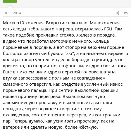
18.11.2014
#5
Москва10 хоженая. Вскрытие показало. Малохоженая,
есть следы небольшого нагрева, вскрывалась ГБЦ. Там
такое подобие прокладки стояло. Железо в порядке,
видно что поработал моторчик немного. Кольца
поршневые в порядке, а вот стопор на верхнем поршне
болтался изогнутый буквой "зю", а на нижнем с верхнего
кольца стопор улетел. и сделал борозду в цилиндре, не
критично, но неприятно, на фоне цилиндров без износа.
Ещё в нижнем цилиндре в верхней головке шатуна
втулка запрессована с полным не совпадением
смазочного отверстия, как следствие усиленный износ
поршневого пальца. При снятии выхлопной крышки
нашёл причину перегрева. Выхлопом выгнуло
алюминиевую проставку и выхлопные газы стали
попадать, через верхнее отверстие, в систему
охлаждения, соответственно перегрев, из контрольки
пар. Теперь думаю, как усиливать проставку, как на
ветерке или сделать новую, более жёсткую.