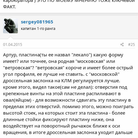
карбюратора ) ЭТО ПО МОЕМУ МНЕНИЮ ТОЖЕ ключевой
ФАКТ.
sergey081965
капитан 1-го ранга
01.04.2015
#25
Артур, пластина(ты ее назвал "лекало") какую форму
имеет? или точнее, она родная "московская" или
"ветровская"? "ветровская" короче и имеет более острый
угол профиля, ее лучше не ставить. с "московской"
дроссельная заслонка на КЛМ регулируется лучше.
кроме этого, видел такое(сам не делал): отверстия под
крепежные винты на этой пластине распиливают в
овал(яйцом) - для возможности сдвигать эту пластину в
пределах этих отверстий. помимо этого, можно поиграть
высотой стоек, на которых стоит эта пластина - более
длинные стойки фиксируют пластину ниже, она
воздействует на поворотный рычажок ближе к оси
вращения, в итоге дроссельная заслонка уходит дальше