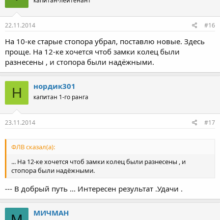
капитан-лейтенант
и
и
:
22.11.2014
#16
На 10-ке старые стопора убрал, поставлю новые. Здесь
проще. На 12-ке хочется чтоб замки колец были
разнесены , и стопора были надёжными.
нордик301
Н
капитан 1-го ранга
23.11.2014
#17
ФЛВ сказал(а):
... На 12-ке хочется чтоб замки колец были разнесены , и
стопора были надёжными.
--- В добрый путь ... Интересен результат .Удачи .
МИЧМАН
М