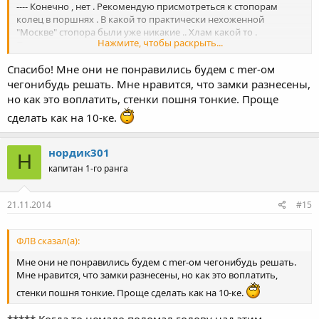
---- Конечно , нет . Рекомендую присмотреться к стопорам
колец в поршнях . В какой то практически нехоженной
"Москве" стопора были уже никакие .. Хлам какой то .
Нажмите, чтобы раскрыть...
Последствия проворота поршневого кольца и попадания
стыка на окно -- Вы знаете ..
Спасибо! Мне они не понравились будем с mer-ом
Нажмите, чтобы раскрыть...
чегонибудь решать. Мне нравится, что замки разнесены,
но как это воплатить, стенки пошня тонкие. Проще
сделать как на 10-ке.
нордик301
Н
капитан 1-го ранга
21.11.2014
#15
ФЛВ сказал(а):
Мне они не понравились будем с mer-ом чегонибудь решать.
Мне нравится, что замки разнесены, но как это воплатить,
стенки пошня тонкие. Проще сделать как на 10-ке.
***** Когда то немало поломал голову над этим