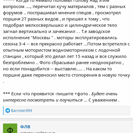
вопросом ...., перечитал кучу материалов , тем с разных
форумов .. поспрашивал мнение спецов , просмотрел
поршня 2Т разных видов , и пришел к тому , что
подобрал мелкосверлышко и цилиндрическое тело
загнал вертикально и зачеканил . . Т.е заводское
исполнение "Москвы " . моторы эксплуатировались
сезона 3-4 -- все прекрасно работает ...Потом встретился с
опытным мотористом водномоторником с лодочной
станции , который это делал лет 15 назад и все служило
безпроблемно .. Фото сбрасывал ранее неоднократно ,
но если понадобится -- выставлю..... . На каком то
поршне даже переносил место стопорения в новую точку
.
*** Если что проявится -пишите +фото .
Будет очень
интересно посмотреть и поучиться
... С уважением .
Р
Barrister999
е
а
к
ФЛВ
Ф
ц