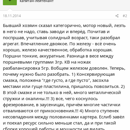
капитан-лейтенант
18.11.2014
#2
Бывший хозяин сказал категорично, мотор новый, лезть
в него не надо, ставь заводи и вперёд. Почитав и
поспршав, учитывая солидный возраст, таки разобрал
агрегат. Впечатление двоякое. По железу - всё очень
хорошо, железо качественное, обработка хорошая.
Поршни тонкие, аккуратные. Разница в весе между
поршневыми группами 3гр. КВ на ножах
разбалансировка 5гр. Вобщем железом доволен. Теперь,
почему нужно было разобрать. 1) Консервирующая
смазка, положена "где густо, а где пусто", засохла
местами или гуще пластилина, пришлось повозиться. 2)
В этой смазке и не только в ней, много металлической
стружки и окалины.!!! 3) все, чего коснулось
фрезерование, в заусеницах, причём многие частички
отваливаются от прикосновения.!!! 4) Много ступенек
несовпадения между половинками картера. Еслиб завёл
и поехал ресурс сильно меньше стал, да и при такой
сборке хорошей работы и мощности не видать.