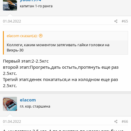
капитан 1-го ранга
01.04.2022
#65
elacom сказал(а):
Коллеги, каким моментом затягивать гайки головки на
Вихрь-30
Первый этап:2-2.5кгс
второй этап:Прогреть,дать остыть,протянуть еще раз
2.5кгс.
Третий этап:денек покататься,и на холодном еще раз
2.5кгс.
elacom
гл. кор. старшина
01.04.2022
#66
А, ну всетаки 2,5 кгс. А то я смотрю по классу резьбы на