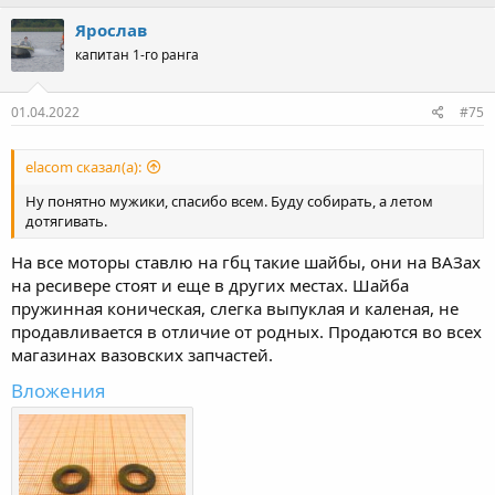
а
к
Ярослав
ц
капитан 1-го ранга
и
и
:
01.04.2022
#75
elacom сказал(а):
Ну понятно мужики, спасибо всем. Буду собирать, а летом
дотягивать.
На все моторы ставлю на гбц такие шайбы, они на ВАЗах
на ресивере стоят и еще в других местах. Шайба
пружинная коническая, слегка выпуклая и каленая, не
продавливается в отличие от родных. Продаются во всех
магазинах вазовских запчастей.
Вложения