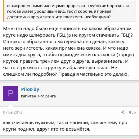
и выкрошенными частицами прорезают глубокие борозды. и
голова имеет уродливый вид. так ?! короче, я привёл
достаточно аргументов, что плоскость необходима?
Мне что надо было еще написать на каком абразивном
круге надо шлифовать ГБЦ (а не кругом стачивать ГБЦ)?
Из какого абразивного материала он сделан, какая у
него зернистость, какая применена связка. И что надо
иметь два круга, чтобы периодически плоскости (торцы)
кругов править трением друг о друга, выравнивать. И
часто стряхивать стружку и абразивную пыль. Не
слишком ли подробно? Правда я частенько это делаю.
Pilot-by
P
капитан 1-го ранга
07.09.2013
#55
как считаешь нужным, так и напиши, сам же тему про
круги поднял. вдруг кто то возьмётся.