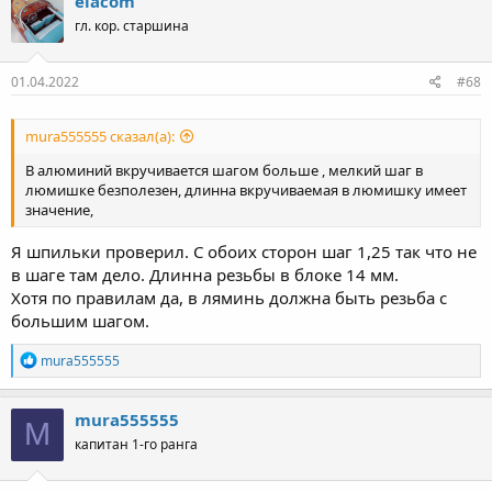
elacom
гл. кор. старшина
01.04.2022
#68
mura555555 сказал(а):
В алюминий вкручивается шагом больше , мелкий шаг в
люмишке безполезен, длинна вкручиваемая в люмишку имеет
значение,
Я шпильки проверил. С обоих сторон шаг 1,25 так что не
в шаге там дело. Длинна резьбы в блоке 14 мм.
Хотя по правилам да, в ляминь должна быть резьба с
большим шагом.
Р
mura555555
е
а
к
mura555555
M
ц
капитан 1-го ранга
и
и
: