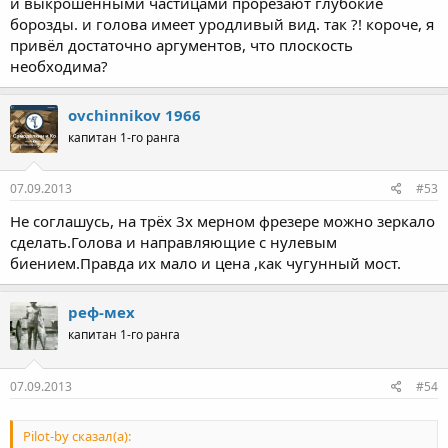
и выкрошенными частицами прорезают глубокие
борозды. и голова имеет уродливый вид. так ?! короче, я
привёл достаточно аргументов, что плоскость
необходима?
ovchinnikov 1966
капитан 1-го ранга
07.09.2013
#53
Не соглашусь, на трёх 3х мерном фрезере можно зеркало
сделать.Голова и направляющие с нулевым
биением.Правда их мало и цена ,как чугунный мост.
реф-мех
капитан 1-го ранга
07.09.2013
#54
Pilot-by сказал(а):