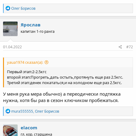
Р
Олег Борисов
е
а
к
Ярослав
ц
капитан 1-го ранга
и
и
:
01.04.2022
#72
yaua1974 сказал(а):
Первый этап:2-2.5кгс
второй этап:Прогреть,дать остыть,протянуть еще раз 2.5кгс.
Третий этап:денек покататься,и на холодном еще раз 2.5кгс.
У меня рука мера обычно) а переодически подтяжка
нужна, хотя бы раз в сезон ключиком пробежаться.
Р
mura555555
,
Олег Борисов
е
а
к
elacom
ц
гл. кор. старшина
и