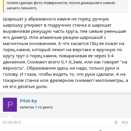
позже сделаю фото поверхности, после домашнего камня.
ничего личного.
Шарошат у абразивного камня не торец: ручную
шарошку упирают в подручник станка и шарошат
выравнивая режущую часть круга, тем самым уменьшая
его диметр. Или алмазным резцом-шарошкой с
магнитным основанием. А что касается ГБЦ ее ложат на
торец камня, который лежит на верстаке и вручную по
кругу трут о торец камня, поварачивая ее через 3-4
движения. Снимают всего 0,1-0,3мм, или как говорят "на
верность". Образования здесь не надо, только руки и
голову. И глаза, чтобы видеть то, что руки сделали. А на
токарном станке или фрезерном снимают миллиметры, а
не его десятые доли.
Pilot-by
P
капитан 1-го ранга
07.09.2013
#52