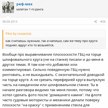
реф-мех
капитан 1-го ранга
08.09.2013
#56
Pilot-by сказал(а):
как считаешь нужным, так и напиши, сам же тему про круги
поднял. вдруг кто то возьмётся.
Вообще про выравнивание плоскоскости ГБЦ на торце
шлифовального круга (не на станке) писали и до меня в
других темах. Я там кое-что добавлял или
комментировал. Сильно поведенную ГБЦ нужно
рихтовать, а не выкидывать. С окончательной доводкой
на торце круге. А не срезать переферией круга выпуклую
часть на наждачном или шлифовальном станке. Ты в
начале разговора видимо так меня понял, потому что
хотел сделать фото после "домашнего камня". На флоте
часто судовые мотористы и механики делали поверку
плоскости "на краску" с применением стекла для