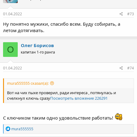
и
:
01.04.2022
#73
Ну понятно мужики, спасибо всем. Буду собирать, а
летом дотягивать.
Олег Борисов
О
капитан 1-го ранга
01.04.2022
#74
mura555555 сказал(а):
Вот на чих пыхе проверил, ради интереса , потянулась и
счелкнул ключь сразу
Посмотреть вложение 226291
С ключиком таким одно удовольствие работать!
Р
mura555555
е