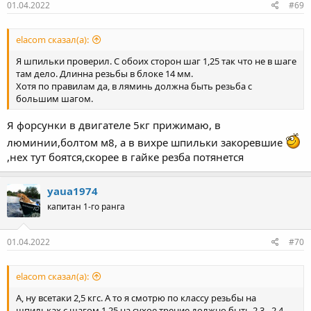
01.04.2022
#69
elacom сказал(а):
Я шпильки проверил. С обоих сторон шаг 1,25 так что не в шаге
там дело. Длинна резьбы в блоке 14 мм.
Хотя по правилам да, в ляминь должна быть резьба с
большим шагом.
Я форсунки в двигателе 5кг прижимаю, в
люминии,болтом м8, а в вихре шпильки закоревшие
,нех тут боятся,скорее в гайке резба потянется
yaua1974
капитан 1-го ранга
01.04.2022
#70
elacom сказал(а):
А, ну всетаки 2,5 кгс. А то я смотрю по классу резьбы на
шпильках с шагом 1,25 на сухое трение должно быть 2,3 - 2,4