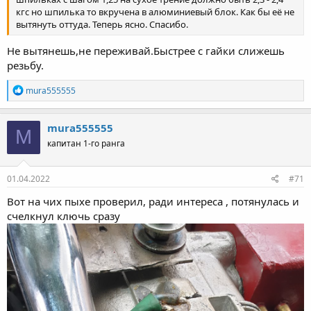
кгс но шпилька то вкручена в алюминиевый блок. Как бы её не
вытянуть оттуда. Теперь ясно. Спасибо.
Не вытянешь,не переживай.Быстрее с гайки слижешь
резьбу.
Р
mura555555
е
а
к
mura555555
M
ц
капитан 1-го ранга
и
и
:
01.04.2022
#71
Вот на чих пыхе проверил, ради интереса , потянулась и
счелкнул ключь сразу