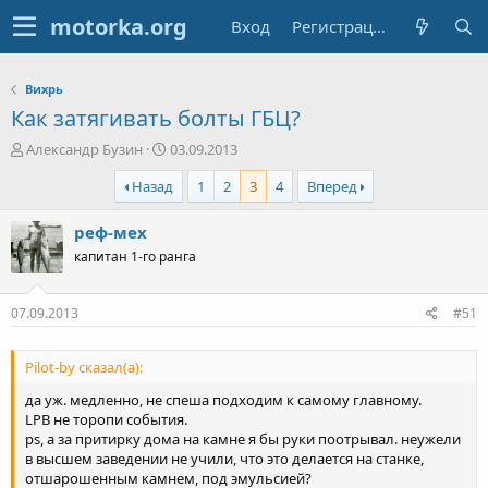
Вход
Регистрация
Вихрь
Как затягивать болты ГБЦ?
А
Д
Александр Бузин
03.09.2013
в
а
Назад
1
2
3
4
Вперед
т
т
о
а
р
н
реф-мех
т
а
капитан 1-го ранга
е
ч
м
а
ы
л
07.09.2013
#51
а
Pilot-by сказал(а):
да уж. медленно, не спеша подходим к самому главному.
LPB не торопи события.
ps, а за притирку дома на камне я бы руки поотрывал. неужели
в высшем заведении не учили, что это делается на станке,
отшарошенным камнем, под эмульсией?