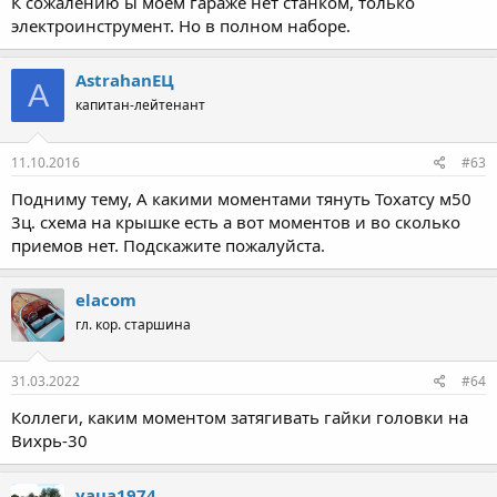
К сожалению ы моем гараже нет станком, только
электроинструмент. Но в полном наборе.
AstrahanЕЦ
A
капитан-лейтенант
11.10.2016
#63
Подниму тему, А какими моментами тянуть Тохатсу м50
3ц. схема на крышке есть а вот моментов и во сколько
приемов нет. Подскажите пожалуйста.
elacom
гл. кор. старшина
31.03.2022
#64
Коллеги, каким моментом затягивать гайки головки на
Вихрь-30
yaua1974