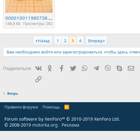
000010011980738.jpg
148,8 КБ
Просмотры: 282
Назад
1
2
3
4
Вперед
Вам необходимо войти или зарегистрироваться, чтобы здесь отвеч
Вконтакте
Одноклассники
Facebook
Twitter
WhatsApp
Telegram
Viber
Skype
Эл
Поделиться:
Ссылка
Вихрь
Правила форума
Помощь
R
S
S
Forum software by XenForo™
© 2010-2019 XenForo Ltd.
© 2008-2019
motorka.org
Реклама