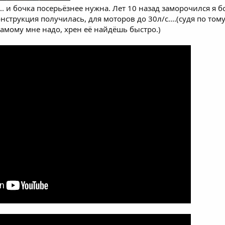
.. и бочка посерьёзнее нужна. Лет 10 назад заморочился я б
нструкция получилась, для моторов до 30л/с....(судя по том
к самому мне надо, хрен её найдёшь быстро.)