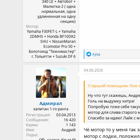
340 LE + Автобот +
Малютка-2 ( одна
нормальная, одна
удлиненная на одну
секцию)
Мотор
Yamaha F30FET-L + Yamaha
2DMHS + Honda BF10DK2
SHU + NissanMaran
Ecomotor Pro 50 +
Болотоход "Техномастер"
Р
луха
г. Тольятти + Suzuki DF 6
е
а
к
04.06.2026
ц
и
и
Старший помощник Лом ск
:
Ну что тут скажешь, Андрей
Голь на выдумку хитра!
Адмирал
Попробую тоже себе такую
капитан 1-го ранга
мотор для слива старого м
Регистрация
03.04.2013
Спасибо за идею! Лайк с ме
Сообщения
16 420
Карма
1 143
Чё мотор то у меня так 
Имя
Андрей
Лодка
мотор с лодки, положил е
Обь газисо, Крым М