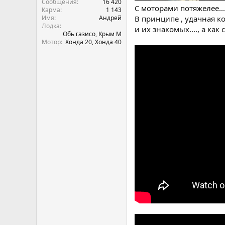
Сообщения
16 420
С моторами потяжелее...
Карма
1 143
Имя
Андрей
В принципе , удачная ко
Лодка
и их знакомых...., а ка
Обь газисо, Крым М
Мотор
Хонда 20, Хонда 40