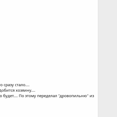
 сразу стало....
обится хозяину....
о будет.... По этому переделал "дровопильню" из