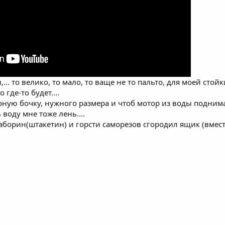
... то велико, то мало, то ваще не то пальто, для моей стойк
где-то будет....
рную бочку, нужного размера и чтоб мотор из воды подним
 воду мне тоже лень....
х заборин(штакетин) и горсти саморезов сгородил ящик (вмес