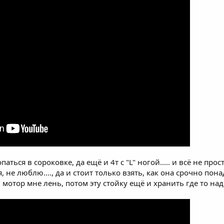
ться в сороковке, да ещё и 4т с "L" ногой..... и всё не просто
 не люблю...., да и стоит только взять, как она срочно понад
 мотор мне лень, потом эту стойку ещё и хранить где то над