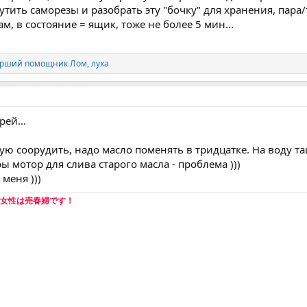
крутить саморезы и разобрать эту "бочку" для хранения, пара/
м, в состояние = ящик, тоже не более 5 мин...
арший помощник Лом
,
луха
рей...
ую соорудить, надо масло поменять в тридцатке. На воду та
 мотор для слива старого масла - проблема )))
меня )))
女性は売春婦です！