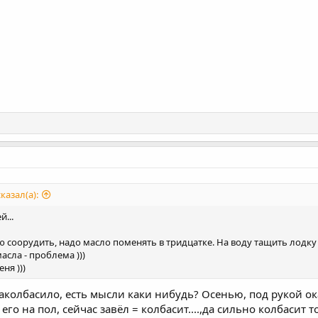
азал(а):
...
 соорудить, надо масло поменять в тридцатке. На воду тащить лодку
асла - проблема )))
ня )))
заколбасило, есть мысли каки нибудь? Осенью, под рукой ока
го на пол, сейчас завёл = колбасит....,да сильно колбасит то..