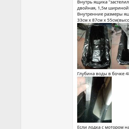
Внутрь ящика "застелил
двойная, 1,5м шириной
Внутренние размеры ящ
33см х 87см х 55см(высо
Глубина воды в бочке 48
Если лодка с мотором н