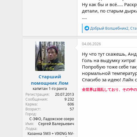
Ну как бы и всё..... Рас
детали, по старым дырка
....
Р
Добрый Волшебник2
,
Ст
е
а
к
04.06.2026
ц
и
Ну что тут скажешь, Анд
и
Голь на выдумку хитра!
:
Попробую тоже себе так
нормальной температуры
Старший
Спасибо за идею! Лайк с 
помощник Лом
капитан 1-го ранга
全世界は混乱しており、その中の
Регистрация
20.07.2013
Сообщения
9 232
Карма
606
Возраст
57
Город
С-ЗФО, Ладожское озеро
Имя
Сергей Валерьевич
Лодка
Казанка 5М3 + VIKING NV-