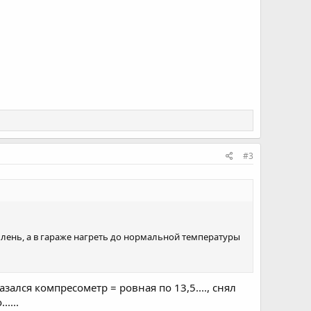
#3
 лень, а в гараже нагреть до нормальной температуры
зался компресометр = ровная по 13,5...., снял
....