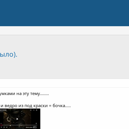
ыло).
ами на эту тему........
 ведро из под краски = бочка.....