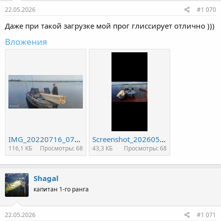
:
22.05.2026
#1 070
Даже при такой загрузке мой прог глиссирует отлично )))
Вложения
IMG_20220716_075819.jpg
Screenshot_20260520_084050_com.huawei.himovie.overseas.jpg
116,1 КБ
Просмотры: 68
43,3 КБ
Просмотры: 68
Shagal
капитан 1-го ранга
22.05.2026
#1 071