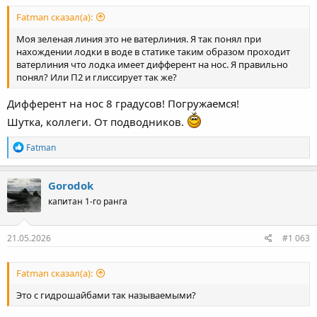
Fatman сказал(а):
Моя зеленая линия это не ватерлиния. Я так понял при
нахождении лодки в воде в статике таким образом проходит
ватерлиния что лодка имеет дифферент на нос. Я правильно
понял? Или П2 и глиссирует так же?
Дифферент на нос 8 градусов! Погружаемся!
Шутка, коллеги. От подводников.
Р
Fatman
е
а
к
Gorodok
ц
капитан 1-го ранга
и
и
:
21.05.2026
#1 063
Fatman сказал(а):
Это с гидрошайбами так называемыми?