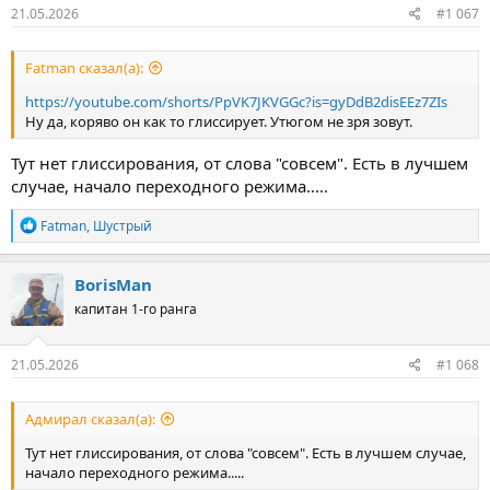
21.05.2026
#1 067
Fatman сказал(а):
https://youtube.com/shorts/PpVK7JKVGGc?is=gyDdB2disEEz7ZIs
Ну да, коряво он как то глиссирует. Утюгом не зря зовут.
Тут нет глиссирования, от слова "совсем". Есть в лучшем
случае, начало переходного режима.....
Р
Fatman
,
Шустрый
е
а
к
BorisMan
ц
капитан 1-го ранга
и
и
:
21.05.2026
#1 068
Адмирал сказал(а):
Тут нет глиссирования, от слова "совсем". Есть в лучшем случае,
начало переходного режима.....