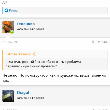
да
Р
Fatman
е
а
к
Теленков
ц
капитан 1-го ранга
и
и
:
21.05.2026
#1 064
Fatman сказал(а):
Если киль ровный без изгиба то в чем проблема
параллельную линию провести?
Не знаю. Но конструктор, как и художник, видит именно
так.
Shagal
капитан 1-го ранга