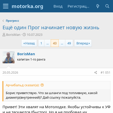
Вход
Регистрация
Прогресс
Ещё один Прог начинает новую жизнь
А
Д
BorisMan
10.07.2023
в
а
Назад
1
...
43
...
49
Вперед
т
т
о
а
р
н
BorisMan
т
а
капитан 1-го ранга
е
ч
м
а
ы
л
20.05.2026
#1 051
а
Арчибальд сказал(а):
Борис приветствую. Что за шланги под топливную, какой
диаметр(внутренний)? Дай ссылку пожалуйста.
Привет! Эти хвалят на Мотолодке. Якобы устойчивы к УФ
и не тескаются (быстро). Но я не пробовал их.