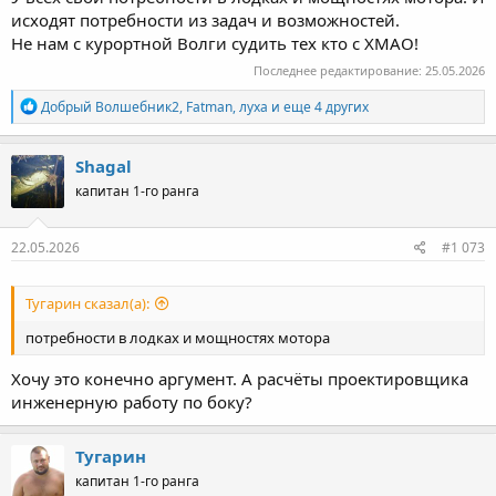
исходят потребности из задач и возможностей.
Не нам с курортной Волги судить тех кто с ХМАО!
Последнее редактирование:
25.05.2026
Р
Добрый Волшебник2
,
Fatman
,
луха
и еще 4 других
е
а
к
Shagal
ц
капитан 1-го ранга
и
и
:
22.05.2026
#1 073
Тугарин сказал(а):
потребности в лодках и мощностях мотора
Хочу это конечно аргумент. А расчёты проектировщика
инженерную работу по боку?
Тугарин
капитан 1-го ранга