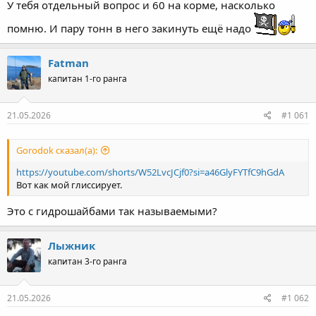
У тебя отдельный вопрос и 60 на корме, насколько
помню. И пару тонн в него закинуть ещё надо
Fatman
капитан 1-го ранга
21.05.2026
#1 061
Gorodok сказал(а):
https://youtube.com/shorts/W52LvcJCjf0?si=a46GlyFYTfC9hGdA
Вот как мой глиссирует.
Это с гидрошайбами так называемыми?
Лыжник
капитан 3-го ранга
21.05.2026
#1 062