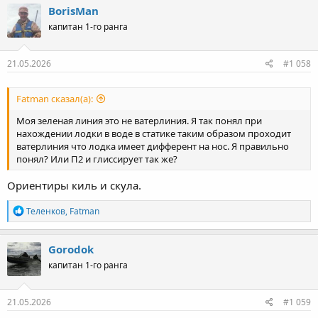
BorisMan
капитан 1-го ранга
21.05.2026
#1 058
Fatman сказал(а):
Моя зеленая линия это не ватерлиния. Я так понял при
нахождении лодки в воде в статике таким образом проходит
ватерлиния что лодка имеет дифферент на нос. Я правильно
понял? Или П2 и глиссирует так же?
Ориентиры киль и скула.
Р
Теленков
,
Fatman
е
а
к
Gorodok
ц
капитан 1-го ранга
и
и
:
21.05.2026
#1 059