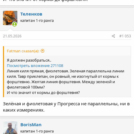
Теленков
капитан 1-го ранга
21.05.2026
#1 053
Fatman сказал(а):
Я должен разобраться..
Посмотреть вложение 271108
Линия киля прямая, фиолетовая. Зеленая параллельна линии
киля. Тавр приклепан, он ровный, не изогнутый от кормы к
форштевню. Желтая линия форштевня. Между зеленой и
фиолетовой 100мм?
И что значит от кормы до форштевня?
Зелёная и фиолетовая у Прогресса не параллельны, ни в
каких измерениях.
BorisMan
капитан 1-го ранга