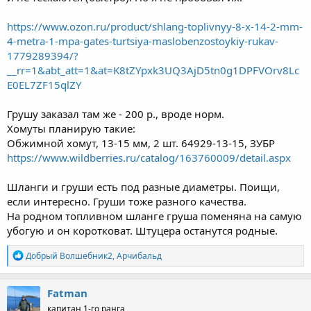
https://www.ozon.ru/product/shlang-toplivnyy-8-x-14-2-mm-
4-metra-1-mpa-gates-turtsiya-maslobenzostoykiy-rukav-
1779289394/?
__rr=1&abt_att=1&at=K8tZYpxk3UQ3AjD5tn0g1DPFVOrv8Lc
E0EL7ZF15qlZY
Грушу заказал там же - 200 р., вроде норм.
Хомуты планирую такие:
Обжимной хомут, 13-15 мм, 2 шт. 64929-13-15, ЗУБР
https://www.wildberries.ru/catalog/163760009/detail.aspx
Шланги и груши есть под разные диаметры. Поищи,
если интересно. Груши тоже разного качества.
На родном топливном шланге груша поменяна на самую
убогую и он коротковат. Штуцера останутся родные.
Р
Добрый Волшебник2
,
Арчибальд
е
а
к
Fatman
ц
капитан 1-го ранга
и