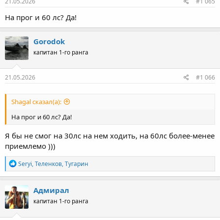
21.05.2026
#1 065
На прог и 60 лс? Да!
Gorodok
капитан 1-го ранга
21.05.2026
#1 066
Shagal сказал(а):
На прог и 60 лс? Да!
Я бы не смог на 30лс на нем ходить, на 60лс более-менее
приемлемо )))
Р
Seryi
,
Теленков
,
Тугарин
е
а
к
Адмирал
ц
капитан 1-го ранга
и
и
: