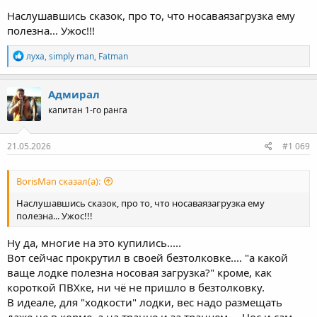
Наслушавшись сказок, про то, что носаваязагрузка ему
полезна... Ужос!!!
Р
луха
,
simply man
,
Fatman
е
а
к
Адмирал
ц
капитан 1-го ранга
и
и
:
21.05.2026
#1 069
BorisMan сказал(а):
Наслушавшись сказок, про то, что носаваязагрузка ему
полезна... Ужос!!!
Ну да, многие на это купились.....
Вот сейчас прокрутил в своей безтолковке.... "а какой
ваще лодке полезна носовая загрузка?" кроме, как
короткой ПВХке, ни чё не пришло в безтолковку.
В идеале, для "ходкости" лодки, вес надо размещать
даже не в корме, а на транце и за транцем.... Нос и сам