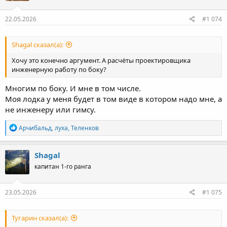
22.05.2026
#1 074
Shagal сказал(а):
Хочу это конечно аргумент. А расчёты проектировщика
инженерную работу по боку?
Многим по боку. И мне в том числе.
Моя лодка у меня будет в том виде в котором надо мне, а
не инженеру или гимсу.
Р
Арчибальд
,
луха
,
Теленков
е
а
к
Shagal
ц
капитан 1-го ранга
и
и
:
23.05.2026
#1 075
Тугарин сказал(а):