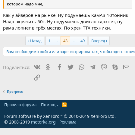
котором надо мне,
Как у айзеров на рынке. Ну подумаешь КамАЗ 10тонник.
Надо вкрячить 50т. Ну подумаешь двигло сдохнет, ну
рама лопнет в трёх местах. По хрен ТТХ техники.
Назад
1
...
43
...
49
Вперед
Вам необходимо войти или зарегистрироваться, чтобы здесь отвеч
Вконтакте
Одноклассники
Facebook
Twitter
WhatsApp
Telegram
Viber
Skype
Эл
Поделиться:
Ссылка
Прогресс
Правила форума
Помощь
R
S
S
Forum software by XenForo™
© 2010-2019 XenForo Ltd.
© 2008-2019
motorka.org
Реклама