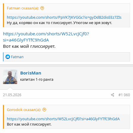
Fatman сказал(а):
https://youtube.com/shorts/PpVK7JKVGGc?is=gyDdB2disEEz7ZIs
Ну да, коряво он как то глиссирует. Утюгом не зря зовут.
https://youtube.com/shorts/W52LvcJCjf0?
si=a46GlyFYTfC9hGdA
Вот как мой глиссирует.
Р
Fatman
е
а
к
BorisMan
ц
капитан 1-го ранга
и
и
:
21.05.2026
#1 060
Gorodok сказал(а):
https://youtube.com/shorts/W52LvcJCjf0?si=a46GlyFYTfC9hGdA
Вот как мой глиссирует.