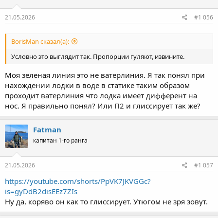
21.05.2026
#1 056
BorisMan сказал(а):
Условно это выглядит так. Пропорции гуляют, извините.
Моя зеленая линия это не ватерлиния. Я так понял при
нахождении лодки в воде в статике таким образом
проходит ватерлиния что лодка имеет дифферент на
нос. Я правильно понял? Или П2 и глиссирует так же?
Fatman
капитан 1-го ранга
21.05.2026
#1 057
https://youtube.com/shorts/PpVK7JKVGGc?
is=gyDdB2disEEz7ZIs
Ну да, коряво он как то глиссирует. Утюгом не зря зовут.