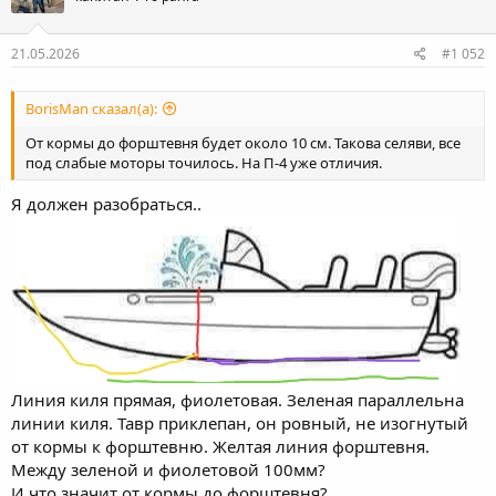
и
:
21.05.2026
#1 052
BorisMan сказал(а):
От кормы до форштевня будет около 10 см. Такова селяви, все
под слабые моторы точилось. На П-4 уже отличия.
Я должен разобраться..
Линия киля прямая, фиолетовая. Зеленая параллельна
линии киля. Тавр приклепан, он ровный, не изогнутый
от кормы к форштевню. Желтая линия форштевня.
Между зеленой и фиолетовой 100мм?
И что значит от кормы до форштевня?