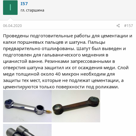
к
I57
I
ц
гл. старшина
и
и
:
06.04.2020
#157
Проведены подготовительные работы для цементации и
калки поршневых пальцев и шатуна. Пальцы
предварительно отшлифованы. Шатут был выведен и
подготовлен для гальванического меднения в
цианистой ванне. Резинками запрессованными в
отверстия шатуна защитил их от осаждения меди. Слой
меди толщиной около 40 микрон необходим для
защиты тех мест, которые не подлежат цементации, а
цементируются только поверхности под роликами.