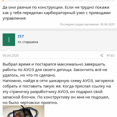
Да они разные по конструкции. Если не трудно покажи
как у тебя переделан карбюраторный узел с приводами
управления
Последнее редактирование:
06.04.2020
I57
I
гл. старшина
06.04.2020
#165
Выбрал время и постарался максимально завершить
работы по АУОЗ для своего детища. Закончить всё не
удалось, но что-то сделано.
Напомню, найдя в сети шикарную схему АУОЗ, загорелся
собрать и поставить такую же. Когда прислал ссылку на
эту страничку разработчику АУОЗ, он подарил свой
запасной блочок. По конструктиву он мне не подошел,
но было чертовски приятно.