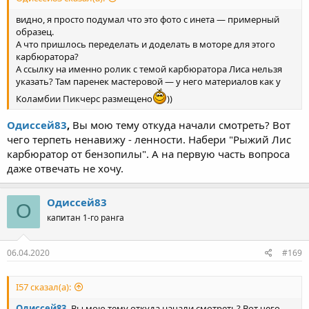
видно, я просто подумал что это фото с инета — примерный
образец.
А что пришлось переделать и доделать в моторе для этого
карбюратора?
А ссылку на именно ролик с темой карбюратора Лиса нельзя
указать? Там паренек мастеровой — у него материалов как у
Коламбии Пикчерс размещено
))
Одиссей83
,
Вы мою тему откуда начали смотреть? Вот
чего терпеть ненавижу - ленности. Набери "Рыжий Лис
карбюратор от бензопилы". А на первую часть вопроса
даже отвечать не хочу.
Одиссей83
О
капитан 1-го ранга
06.04.2020
#169
I57 сказал(а):
Одиссей83
,
Вы мою тему откуда начали смотреть? Вот чего