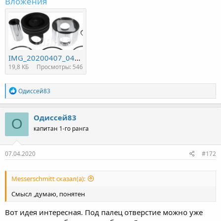
Вложения
IMG_20200407_040741_149.jpg
19,8 КБ
Просмотры: 546
Р
Одиссей83
е
а
к
Одиссей83
О
ц
капитан 1-го ранга
и
и
:
07.04.2020
#172
Messerschmitt сказал(а):
Смысл ,думаю, понятен
Вот идея интересная. Под палец отверстие можно уже