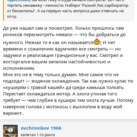
терпеть ненавижу - ленности. Набери "Рыжий Лис карбюратор
от бензопилы". А на первую часть вопроса даже отвечать не
хочу.
Да уже нашел сам и посмотрел. Только пришлось там
роликов пересмотреть немало — что бы добраться до
нужного. Незнал то я как он называется
) И нет
времени к сожалению вдумчиво все смотреть — но
задумки и реализация грандиозные у вас. Смотрел и
восторгался вашим запалом настойчивостью и
исполнением.
Мне это не в тему только думаю. Мне самое что не
подходит — водяное охлаждение. Так как нужно кулас по
«куширям с травой кашей» да среди камыша толкать.
Перестает охлаждаться мотор. А охота утиная того
требует — чем глубже в кушири тем охота лучше. Потому
наверное голова с мотокосы с выхлопом в воду мой
вариант..
ovchinnikov 1966
капитан 1-го ранга