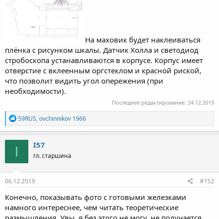
На маховик будет наклеиваться
плёнка с рисунком шкалы. Датчик Холла и светодиод
стробоскопа устанавливаются в корпусе. Корпус имеет
отверстие с вклеенным оргстеклом и красной риской,
что позволит видить угол опережения (при
необходимости).
Последнее редактирование:
24.12.2019
Р
59RUS
,
ovchinnikov 1966
е
а
к
I57
I
ц
гл. старшина
и
и
:
06.12.2019
#152
Конечно, показывать фото с готовыми железками
намного интереснее, чем читать теоретические
размышления. Увы, я без этого не могу, не получается.