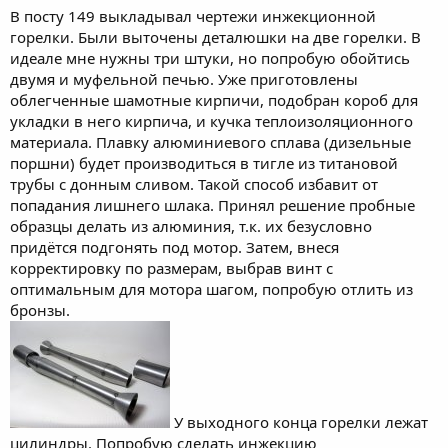
В посту 149 выкладывал чертежи инжекционной
горелки. Были выточены деталюшки на две горелки. В
идеале мне нужны три штуки, но попробую обойтись
двумя и муфельной печью. Уже приготовлены
облегченные шамотные кирпичи, подобран короб для
укладки в него кирпича, и кучка теплоизоляционного
материала. Плавку алюминиевого сплава (дизельные
поршни) будет производиться в тигле из титановой
трубы с донным сливом. Такой способ избавит от
попадания лишнего шлака. Принял решение пробные
образцы делать из алюминия, т.к. их безусловно
придётся подгонять под мотор. Затем, внеся
корректировку по размерам, выбрав винт с
оптимальным для мотора шагом, попробую отлить из
бронзы.
У выходного конца горелки лежат
цилиндры. Попробую сделать инжекцию