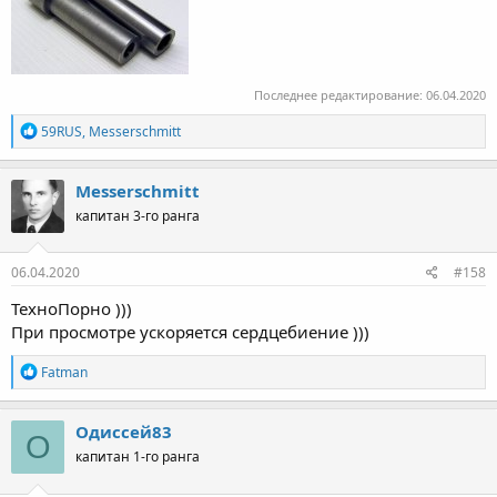
Последнее редактирование:
06.04.2020
Р
59RUS
,
Messerschmitt
е
а
к
Messerschmitt
ц
капитан 3-го ранга
и
и
:
06.04.2020
#158
ТехноПорно )))
При просмотре ускоряется сердцебиение )))
Р
Fatman
е
а
к
Одиссей83
О
ц
капитан 1-го ранга
и
и
: