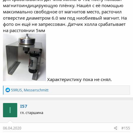
магнитоиндицирующую плёнку. Нашёл с её помощью
максимально свободное от магнитов место, расточил
отверстие диаметром 6.0 мм под ниобиевый магнит. На
фото он ещё не запрессован. Датчик холла срабатывает
на расстоянии 5мм
Характеристику пока не снял.
Р
59RUS
,
Messerschmitt
е
а
к
I57
I
ц
гл. старшина
и
и
:
06.04.2020
#155