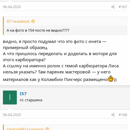
06.04.2020
#167
I57 сказал(а):
А на фото в 154 посте не видно????
видно, я просто подумал что это фото с инета —
примерный образец.
А что пришлось переделать и доделать в моторе для
этого карбюратора?
А ссылку на именно ролик с темой карбюратора Лиса
нельзя указать? Там паренек мастеровой — у него
материалов как у Коламбии Пикчерс размещено
))
I57
I
гл. старшина
06.04.2020
#168
Одиссей83 сказал(а):