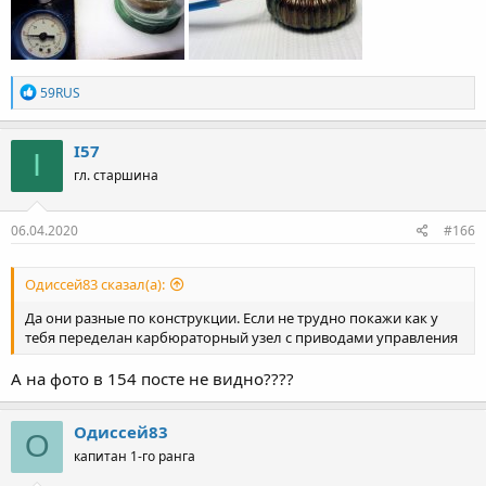
Р
59RUS
е
а
к
I57
I
ц
гл. старшина
и
и
:
06.04.2020
#166
Одиссей83 сказал(а):
Да они разные по конструкции. Если не трудно покажи как у
тебя переделан карбюраторный узел с приводами управления
А на фото в 154 посте не видно????
Одиссей83
О
капитан 1-го ранга