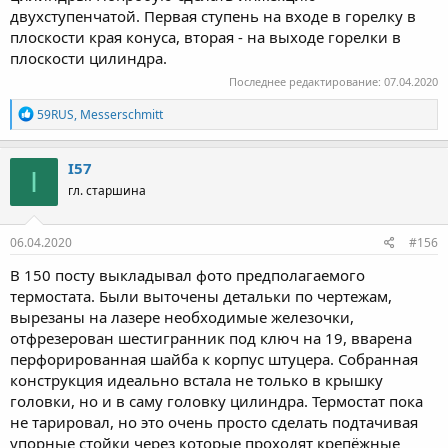
двухступенчатой. Первая ступень на входе в горелку в
плоскости края конуса, вторая - на выходе горелки в
плоскости цилиндра.
Последнее редактирование:
07.04.2020
Р
59RUS
,
Messerschmitt
е
а
к
I57
I
ц
гл. старшина
и
и
:
06.04.2020
#156
В 150 посту выкладывал фото предполагаемого
термостата. Были выточены детальки по чертежам,
вырезаны на лазере необходимые железочки,
отфрезерован шестигранник под ключ на 19, вварена
перфорированная шайба к корпус штуцера. Собранная
конструкция идеально встала не только в крышку
головки, но и в саму головку цилиндра. Термостат пока
не тарировал, но это очень просто сделать подтачивая
упорные стойки через которые проходят крепёжные