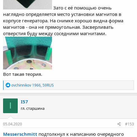
Зато с её помощью очень
наглядно определяется место установки магнитов в
корпусе генератора. На снимке хорошо видна форма
магнитов - она не прямоугольная. Засверливать
отверстия буду между соседними магнитами.
Вот такая теория.
Р
ovchinnikov 1966
,
59RUS
е
а
к
I57
I
ц
гл. старшина
и
и
:
05.04.2020
#153
Messerschmitt
подтолкнул к написанию очередного