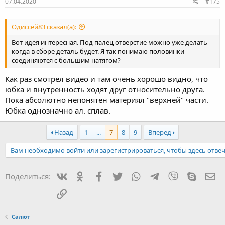
07.04.2020
#175
Одиссей83 сказал(а):
Вот идея интересная. Под палец отверстие можно уже делать
когда в сборе деталь будет. Я так понимаю половинки
соединяются с большим натягом?
Как раз смотрел видео и там очень хорошо видно, что
юбка и внутренность ходят друг относительно друга.
Пока абсолютно непонятен материял "верхней" части.
Юбка однозначно ал. сплав.
Назад
1
...
7
8
9
Вперед
Вам необходимо войти или зарегистрироваться, чтобы здесь отвеч
Вконтакте
Одноклассники
Facebook
Twitter
WhatsApp
Telegram
Viber
Skype
Эл
Поделиться:
Ссылка
Салют