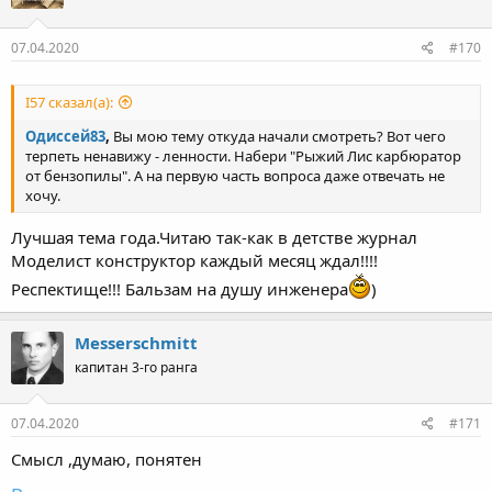
07.04.2020
#170
I57 сказал(а):
Одиссей83
,
Вы мою тему откуда начали смотреть? Вот чего
терпеть ненавижу - ленности. Набери "Рыжий Лис карбюратор
от бензопилы". А на первую часть вопроса даже отвечать не
хочу.
Лучшая тема года.Читаю так-как в детстве журнал
Моделист конструктор каждый месяц ждал!!!!
Респектище!!! Бальзам на душу инженера
)
Messerschmitt
капитан 3-го ранга
07.04.2020
#171
Смысл ,думаю, понятен