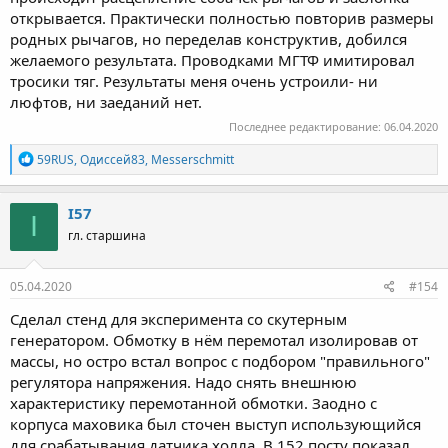
открывается. Практически полностью повторив размеры
родных рычагов, но переделав конструктив, добился
желаемого результата. Проводками МГТФ имитировал
тросики тяг. Результаты меня очень устроили- ни
люфтов, ни заеданий нет.
Последнее редактирование:
06.04.2020
Р
59RUS
,
Одиссей83
,
Messerschmitt
е
а
к
I57
I
ц
гл. старшина
и
и
:
05.04.2020
#154
Сделал стенд для эксперимента со скутерным
генератором. Обмотку в нём перемотал изолировав от
массы, но остро встал вопрос с подбором "правильного"
регулятора напряжения. Надо снять внешнюю
характеристику перемотанной обмотки. Заодно с
корпуса маховика был сточен выступ использующийся
для срабатывания датчика холла. В 152 посту показал