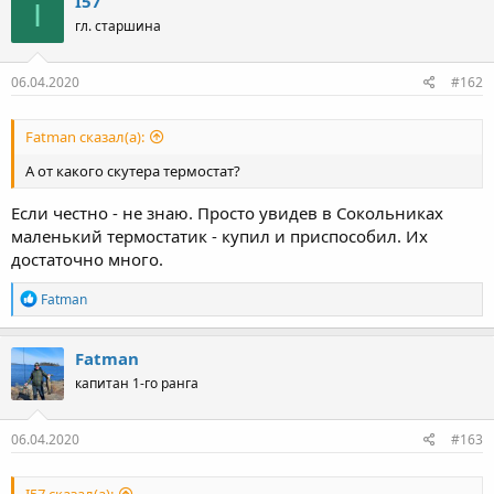
I57
I
гл. старшина
06.04.2020
#162
Fatman сказал(а):
А от какого скутера термостат?
Если честно - не знаю. Просто увидев в Сокольниках
маленький термостатик - купил и приспособил. Их
достаточно много.
Р
Fatman
е
а
к
Fatman
ц
капитан 1-го ранга
и
и
:
06.04.2020
#163