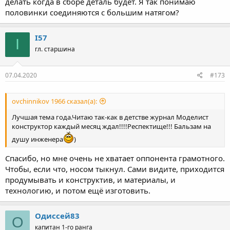
делать когда в сборе деталь будет. Я так понимаю
половинки соединяются с большим натягом?
I57
I
гл. старшина
07.04.2020
#173
ovchinnikov 1966 сказал(а):
Лучшая тема года.Читаю так-как в детстве журнал Моделист
конструктор каждый месяц ждал!!!!Респектище!!! Бальзам на
душу инженера
)
Спасибо, но мне очень не хватает оппонента грамотного.
Чтобы, если что, носом тыкнул. Сами видите, приходится
продумывать и конструктив, и материалы, и
технологию, и потом ещё изготовить.
Одиссей83
О
капитан 1-го ранга