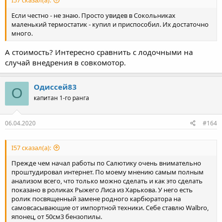
I57 сказал(а):
Если честно - не знаю. Просто увидев в Сокольниках
маленький термостатик - купил и приспособил. Их достаточно
много.
А стоимость? Интересно сравнить с лодочными на
случай внедрения в совкомотор.
Одиссей83
О
капитан 1-го ранга
06.04.2020
#164
I57 сказал(а):
Прежде чем начал работы по Салютику очень внимательно
проштудировал интернет. По моему мнению самым полным
анализом всего, что только можно сделать и как это сделать
показано в роликах Рыжего Лиса из Харькова. У него есть
ролик посвященный замене родного карбюратора на
самовсасывающие от импортной техники. Себе ставлю Walbro,
японец, от 50см3 бензопилы.