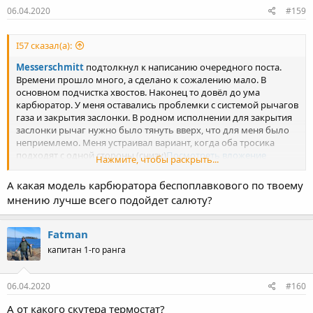
06.04.2020
#159
I57 сказал(а):
Messerschmitt
подтолкнул к написанию очередного поста.
Времени прошло много, а сделано к сожалению мало. В
основном подчистка хвостов. Наконец то довёл до ума
карбюратор. У меня оставались проблемки с системой рычагов
газа и закрытия заслонки. В родном исполнении для закрытия
заслонки рычаг нужно было тянуть вверх, что для меня было
неприемлемо. Меня устраивал вариант, когда оба тросика
подходят с одной стороны (снизу)
Посмотреть вложение
Нажмите, чтобы раскрыть...
176410
Посмотреть вложение 176411
Левый верхний рычаг взводит заслонку, а при увеличении газа
А какая модель карбюратора беспоплавкового по твоему
(опускание нижнего рычага) происходит расцепление собачек
мнению лучше всего подойдет салюту?
рычагов и заслонка открывается. Практически полностью
повторив размеры родных рычагов, но переделав конструктив,
добился желаемого результата.
Fatman
капитан 1-го ранга
06.04.2020
#160
А от какого скутера термостат?