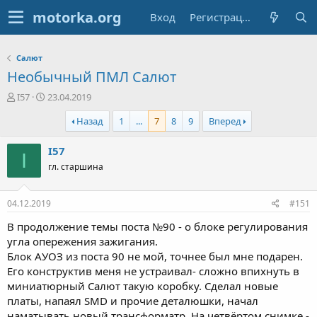
Вход
Регистрация
Салют
Необычный ПМЛ Салют
А
Д
I57
23.04.2019
в
а
Назад
1
...
7
8
9
Вперед
т
т
о
а
р
н
I57
I
т
а
гл. старшина
е
ч
м
а
ы
л
04.12.2019
#151
а
В продолжение темы поста №90 - о блоке регулирования
угла опережения зажигания.
Блок АУОЗ из поста 90 не мой, точнее был мне подарен.
Его конструктив меня не устраивал- сложно впихнуть в
миниатюрный Салют такую коробку. Сделал новые
платы, напаял SMD и прочие деталюшки, начал
наматывать новый трансформатр. На четвёртом снимке -