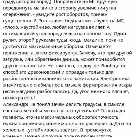
градус,второй впред). Попробуйте на МГ вручную
передвинуть магдино в сторону увеличения угла
опережения, - увидите рост оборотов, причем
существенный. Это значит бедная смесь будет на МГ,
-плохо, неустойчиво, любая нагрузка влияет. А
оптимальный угол определялся на полном газу. Один
рулит, второй ручками туды -сюды магдино, пока не
достигутся максимальные обороты. Отмечается
положение, а затем фиксируется. Замечу, что при другой
загрузке, или обрастании днища, может понадобится
другое положение. Не намного, но другое. Вообще же
способ это драконовский и оправдан только для
разболтанного механического зажигания. Электроника
значительно стабильнее в смысле формирования искры
(если магдино разболталось). Да, угол немного пляшет,
но искра есть!
Александр! Не понял зачем делить градусы, в смысле
счетчиком чтобы менять угол ступенчато? Тогда надо
помнить, что на максимальных оборотах точность
нужна приличная, иначе мощность растеряется. Да и на
холостых - устойчивость зависит. В промежутке,
конечно, можно и похуже, только приемистость