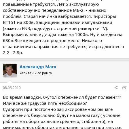
повышенные требуются. Лет 5 эксплуатирую
собственноручно переделанное МБ-2, - никаких
проблем. Старая начинка выбрасывается, Тиристоры
BT151 на 800в. Защищены диодами импульсными
(кажется FNR, подойдут с строчной развертки TV).
Выпрямительные диоды тоже на 1000в. Ну и кондер на
630в.Все вмещается в родное место. Никакого
ограничения напряжения не требуется, искра длиннее в
2.2 - 2.8р.
Александр Marx
капитан 2-го ранга
08.05.2010
#9
Во время заводки, 0-угол опережения будет полезен???
Или все же градусов пять необходимо?
Судороги при постоянно зафиксированном рычаге
опережения, безусловно будут на малом газу.( условие
работы на оборотах выше среднего, стабильно), на
минимальных оборотах детонация, отдача при запуске.