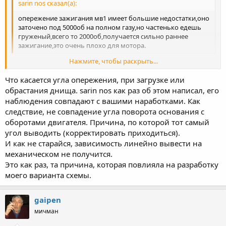
sarin nos сказал(а):
опережение зажигания мв1 имеет большие недостатки,оно
заточено под 5000об на полном газу,но частенько едешь
груженый,всего то 2000об,получается сильно раннее
зажигание,это очень плохо для мотора.
Нажмите, чтобы раскрыть...
Один рулит, второй ручками туды -сюды магдино, пока не
достигутся максимальные обороты. Отмечается положение, а
Что касается угла опережения, при загрузке или
затем фиксируется. Замечу, что при другой загрузке, или
Нажмите, чтобы раскрыть...
обрастания днища. sarin nos как раз об этом написал, его
обрастании днища, может понадобится другое положение. Не
намного, но другое.
наблюдения совпадают с вашими наработками. Как
следствие, не совпадение угла поворота основания с
оборотами двигателя. Причина, по которой тот самый
угол выводить (корректировать приходиться).
И как не старайся, зависимость линейно вывести на
механическом не получится.
Это как раз, та причина, которая повлияла на разработку
моего варианта схемы.
gaipen
мичман