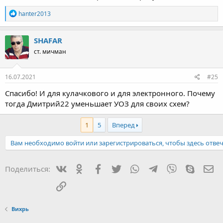
Р
hanter2013
е
а
к
SHAFAR
ц
ст. мичман
и
и
:
16.07.2021
#25
Спасибо! И для кулачкового и для электронного. Почему
тогда Дмитрий22 уменьшает УОЗ для своих схем?
1
5
Вперед
Вам необходимо войти или зарегистрироваться, чтобы здесь отвеч
Вконтакте
Одноклассники
Facebook
Twitter
WhatsApp
Telegram
Viber
Skype
Эл
Поделиться:
Ссылка
Вихрь