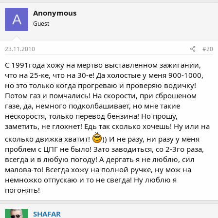
Anonymous
A
Guest
23.11.2010
#20
C 1991года хожу на мертво выставленном зажигании,
что на 25-ке, что на 30-е! Да холостые у меня 900-1000,
но это только когда прогреваю и проверяю водичку!
Потом газ и помчались! На скорости, при сброшеном
газе, да, немного подколбашивает, но мне такие
нескоростя, только перевод бензина! Но прошу,
заметить, не глохнет! Едь так сколько хочешь! Ну или на
сколько движка хватит!
)) И не разу, ни разу у меня
проблем с ЦПГ не было! Зато заводиться, со 2-3го раза,
всегда и в любую погоду! А дергать я не люблю, сил
малова-то! Всегда хожу на полной ручке, ну мож на
немножко отпускаю и то не свегда! Ну люблю я
погонять!
SHAFAR