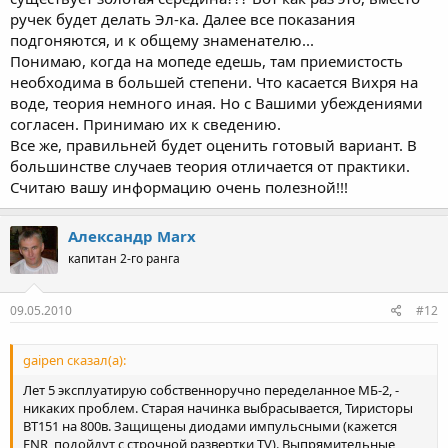
ручек будет делать Эл-ка. Далее все показания
подгоняются, и к общему знаменателю...
Понимаю, когда на мопеде едешь, там приемистость
необходима в большей степени. Что касается Вихря на
воде, теория немного иная. Но с Вашими убеждениями
согласен. Принимаю их к сведению.
Все же, правильней будет оценить готовый вариант. В
большинстве случаев теория отличается от практики.
Считаю вашу информацию очень полезной!!!
Александр Marx
капитан 2-го ранга
09.05.2010
#12
gaipen сказал(а):
Лет 5 эксплуатирую собственноручно переделанное МБ-2, -
никаких проблем. Старая начинка выбрасывается, Тиристоры
BT151 на 800в. Защищены диодами импульсными (кажется
FNR, подойдут с строчной развертки TV). Выпрямительные