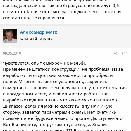
пострадает если шо. Так шо 6градусов не пройдут. 0,6 -
возможно. Иначе нет смысла городить чего, - штатная
система вполне справляется.
Александр Marx
капитан 2-го ранга
09.05.2010
#11
Чувствуется, опыт с Вихрем не малый.
Применение штатной конструкции, не проблема. Из за
выработки, и отсутствия возможности приобрести
новое. Многие пытаются установить, закрепить
намертво основание. Чем получить отсутствие болтания
в посадочном месте, и стабильности работы при
выработке подшипника. ( что касается контактного ).
Диапазон деления можно сместить, в ту или иную
сторону, задается параметрами схемы. Нет, счетчики
применять не буду, все немного проще. Да, ступенчато.
Вот Вы пишите, что ручками туды сюды. Значит
существует золотая середина??? Вот как раз это, вместо