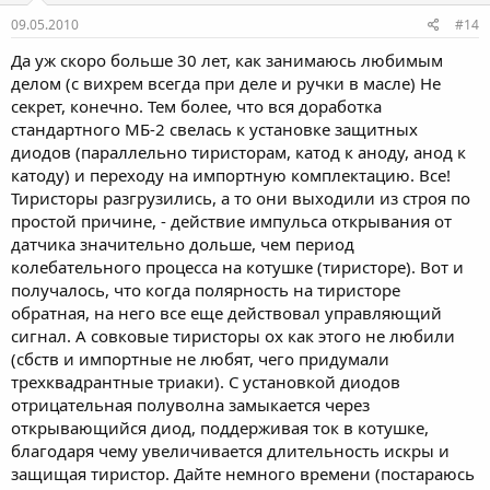
09.05.2010
#14
Да уж скоро больше 30 лет, как занимаюсь любимым
делом (с вихрем всегда при деле и ручки в масле) Не
секрет, конечно. Тем более, что вся доработка
стандартного МБ-2 свелась к установке защитных
диодов (параллельно тиристорам, катод к аноду, анод к
катоду) и переходу на импортную комплектацию. Все!
Тиристоры разгрузились, а то они выходили из строя по
простой причине, - действие импульса открывания от
датчика значительно дольше, чем период
колебательного процесса на котушке (тиристоре). Вот и
получалось, что когда полярность на тиристоре
обратная, на него все еще действовал управляющий
сигнал. А совковые тиристоры ох как этого не любили
(сбств и импортные не любят, чего придумали
трехквадрантные триаки). С установкой диодов
отрицательная полуволна замыкается через
открывающийся диод, поддерживая ток в котушке,
благодаря чему увеличивается длительность искры и
защищая тиристор. Дайте немного времени (постараюсь