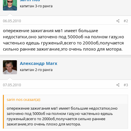
капитан 3-го ранга
06.05.2010
#2
опережение зажигания мв1 имеет большие
недостатки,оно заточено под 5000об на полном газу,но
частенько едешь груженый,всего то 2000об,получается
сильно раннее зажигание,это очень плохо для мотора.
Александр Marx
капитан 2-го ранга
07.05.2010
#3
sarin nos сказал(а):
опережение зажигания мв1 имеет большие недостатки,оно
заточено под 5000об на полном газу,но частенько едешь
груженый,всего то 2000об,получается сильно раннее
зажигание,это очень плохо для мотора.