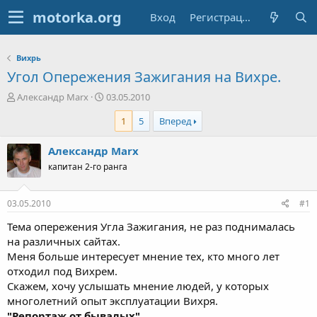
Вход
Регистрация
Вихрь
Угол Опережения Зажигания на Вихре.
А
Д
Александр Marx
03.05.2010
в
а
1
5
Вперед
т
т
о
а
р
н
Александр Marx
т
а
капитан 2-го ранга
е
ч
м
а
ы
л
03.05.2010
#1
а
Тема опережения Угла Зажигания, не раз поднималась
на различных сайтах.
Меня больше интересует мнение тех, кто много лет
отходил под Вихрем.
Скажем, хочу услышать мнение людей, у которых
многолетний опыт эксплуатации Вихря.
"Репортаж от бывалых"