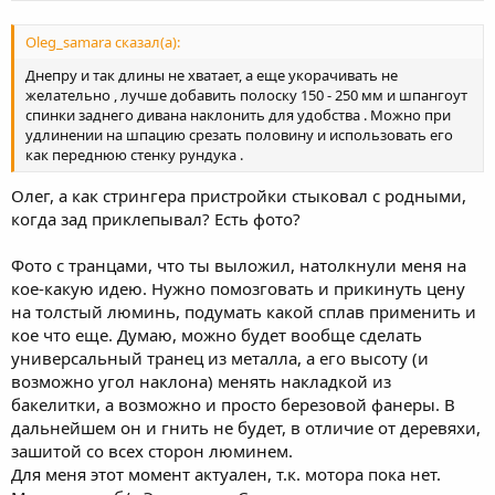
Oleg_samara сказал(а):
Днепру и так длины не хватает, а еще укорачивать не
желательно , лучше добавить полоску 150 - 250 мм и шпангоут
спинки заднего дивана наклонить для удобства . Можно при
удлинении на шпацию срезать половину и использовать его
как переднюю стенку рундука .
Олег, а как стрингера пристройки стыковал с родными,
когда зад приклепывал? Есть фото?
Фото с транцами, что ты выложил, натолкнули меня на
кое-какую идею. Нужно помозговать и прикинуть цену
на толстый люминь, подумать какой сплав применить и
кое что еще. Думаю, можно будет вообще сделать
универсальный транец из металла, а его высоту (и
возможно угол наклона) менять накладкой из
бакелитки, а возможно и просто березовой фанеры. В
дальнейшем он и гнить не будет, в отличие от деревяхи,
зашитой со всех сторон люминем.
Для меня этот момент актуален, т.к. мотора пока нет.