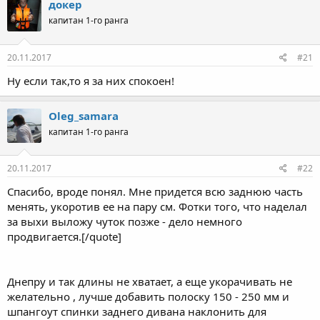
докер
капитан 1-го ранга
20.11.2017
#21
Ну если так,то я за них спокоен!
Oleg_samara
капитан 1-го ранга
20.11.2017
#22
Спасибо, вроде понял. Мне придется всю заднюю часть
менять, укоротив ее на пару см. Фотки того, что наделал
за выхи выложу чуток позже - дело немного
продвигается.[/quote]
Днепру и так длины не хватает, а еще укорачивать не
желательно , лучше добавить полоску 150 - 250 мм и
шпангоут спинки заднего дивана наклонить для