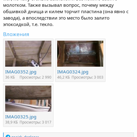
молотком. Также вызывал вопрос, почему между
обшивкой днища и килем торчит пластина (она явно с
завода), а впоследствии это место было залито
эпоксидкой, т.е. текло.
Вложения
IMAG0352.jpg
IMAG0324.jpg
36 КБ
Просмотры: 2 990
46,2 КБ
Просмотры: 3 003
IMAG0325.jpg
38,9 КБ
Просмотры: 3 017
Р