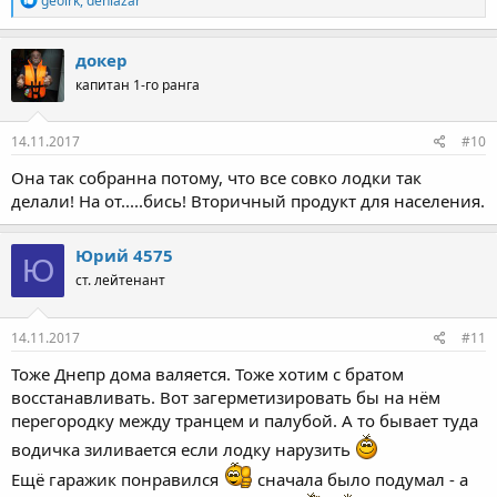
geoirk
,
denlazar
е
а
к
докер
ц
капитан 1-го ранга
и
и
:
14.11.2017
#10
Она так собранна потому, что все совко лодки так
делали! На от.....бись! Вторичный продукт для населения.
Юрий 4575
Ю
ст. лейтенант
14.11.2017
#11
Тоже Днепр дома валяется. Тоже хотим с братом
восстанавливать. Вот загерметизировать бы на нём
перегородку между транцем и палубой. А то бывает туда
водичка зиливается если лодку нарузить
Ещё гаражик понравился
сначала было подумал - а