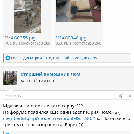
IMAG0355.jpg
IMAG0348.jpg
76,5 КБ
Просмотры: 3 289
33,6 КБ
Просмотры: 3 260
Р
geoirk
,
Димитрий 1976
,
Старший помощник Лом
е
а
к
Старший помощник Лом
ц
капитан 1-го ранга
и
и
:
13.11.2017
#8
Мдяяяяя... А стоит ли того корпус???
На форуме появился еще один адепт Юрия-Тюмень (
memberlist.php?mode=viewprofile&u=6862
)... Почитай его
три темы, тебе понравится, Борис )))