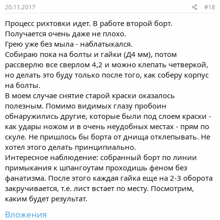
20.11.2017
#18
Процесс рихтовки идет. В работе второй борт.
Получается очень даже не плохо.
Грею уже без мыла - наблатыкался.
Собираю пока на болты и гайки (Д4 мм), потом
рассверлю все сверлом 4,2 и можно клепать четверкой,
но делать это буду только после того, как соберу корпус
на болты.
В моем случае снятие старой краски оказалось
полезным. Помимо видимых глазу пробоин
обнаружились другие, которые были под слоем краски -
как удары ножом и в очень неудобных местах - прям по
скуле. Не пришлось бы борта от днища отклепывать. Не
хотел этого делать принципиально.
Интересное наблюдение: собранный борт по линии
примыкания к шпангоутам проходишь феном без
фанатизма. После этого каждая гайка еще на 2-3 оборота
закручивается, т.е. лист встает по месту. Посмотрим,
каким будет результат.
Вложения