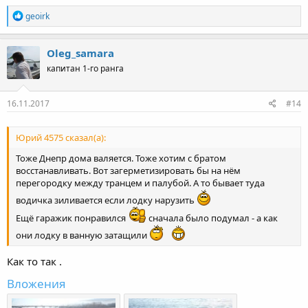
Р
geoirk
е
а
к
Oleg_samara
ц
капитан 1-го ранга
и
и
:
16.11.2017
#14
Юрий 4575 сказал(а):
Тоже Днепр дома валяется. Тоже хотим с братом
восстанавливать. Вот загерметизировать бы на нём
перегородку между транцем и палубой. А то бывает туда
водичка зиливается если лодку нарузить
Ещё гаражик понравился
сначала было подумал - а как
они лодку в ванную затащили
Как то так .
Вложения