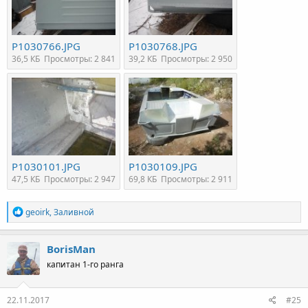
P1030766.JPG
P1030768.JPG
36,5 КБ
Просмотры: 2 841
39,2 КБ
Просмотры: 2 950
P1030101.JPG
P1030109.JPG
47,5 КБ
Просмотры: 2 947
69,8 КБ
Просмотры: 2 911
Р
geoirk
,
Заливной
е
а
к
BorisMan
ц
капитан 1-го ранга
и
и
:
22.11.2017
#25