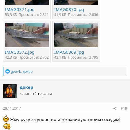
IMAG0371.jpg
IMAG0370.jpg
53,3 КБ
Просмотры: 2 811
41,9 КБ
Просмотры: 2 836
IMAG0372.jpg
IMAG0369.jpg
42,3 КБ
Просмотры: 2 762
42,1 КБ
Просмотры: 2 795
Р
geoirk
,
докер
е
а
к
докер
ц
капитан 1-го ранга
и
и
:
20.11.2017
#19
Жму руку за упорство и не завидую твоим соседям!