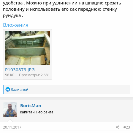
удобства . Можно при удлинении на шпацию срезать
половину и использовать его как переднюю стенку
рундука .
Вложения
P1030879.JPG
56 КБ
Просмотры: 2 681
Р
Заливной
е
а
к
BorisMan
ц
капитан 1-го ранга
и
и
:
20.11.2017
#23