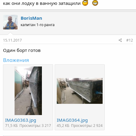
как они лодку в ванную затащили
BorisMan
капитан 1-го ранга
15.11.2017
#12
Один борт готов
Вложения
IMAG0363.jpg
IMAG0364.jpg
71,5 КБ
Просмотры: 3 217
45,2 КБ
Просмотры: 2 924