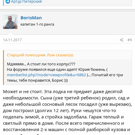
Р
Артур Питерский
е
а
к
BorisMan
ц
капитан 1-го ранга
и
и
:
14.11.2017
#9
Старший помощник Лом сказал(а):
Мдяяяяя... А стоит ли того корпус???
На форуме появился еще один адепт Юрия-Тюмень (
memberlist.php?mode=viewprofile&u=6862
)... Почитай его три
темы, тебе понравится, Борис )))
Может и не стоит. Эта лодка не предмет даже десятой
необходимости. Сына (уже третий ребенок) родил, сад и
даже небольшой сосновый лесок посадил (уже вырезаю),
дом построил (долгих 12 лет). Руки чешутся что-то
поделать зимой, а стройка задолбала. Гараж теплый и
светлый прямо в доме. После всего перечисленного и
восстановления 2-х машин с полной разборкой кузова и