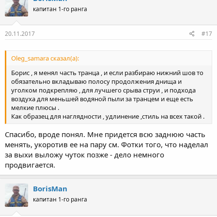
ц
капитан 1-го ранга
и
и
:
20.11.2017
#17
Oleg_samara сказал(а):
Борис , я менял часть транца , и если разбираю нижний шов то
обязательно вкладываю полосу продолжения днища и
уголком подкрепляю , для лучшего срыва струи , и подхода
воздуха для меньшей водяной пыли за транцем и еще есть
мелкие плюсы .
Как образец для наглядности , удлинение ,стиль на всех такой .
Спасибо, вроде понял. Мне придется всю заднюю часть
менять, укоротив ее на пару см. Фотки того, что наделал
за выхи выложу чуток позже - дело немного
продвигается.
BorisMan
капитан 1-го ранга