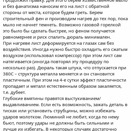
Продолжил правку. Для этого берем хозяйственное мыло
Нажмите, чтобы раскрыть...
и без фанатизма наносим его на лист с обратной
стороны от места, которое будем греть. Берем
строительный фен и производим нагрев до тех пор, пока
мыло не начнет темнеть. Возможно газовой горелкой
это было бы сделать быстрее, но феном получается
равномернее и риск спалить дюраль минимален.
При нагреве лист деформируется на глазах сам без
воздействия. Иногда нужно быстро охладить его сжатым
воздухом (использовал компрессор) при этом лист сам
натягивается (иногда повторял эту процедуру по
несколько раз). Дюраль такая штука, что отпускается при
380С – структура металла меняется и он становится
пластичным. При этом на 4-е сутки эффект пластичности
пропадает и металл естественным образом закаляется,
т.е. дубеет.
Глубокие вмятины правятся выстукиванием/
выдавливанием. Если есть возможность, зажать деталь в
тисках или установить струбцины, можно избежать
ударов молотком. Люминий не любит, когда по нему
бьют, поэтому удары не должны быть сильными и
лучше их избегать. В некоторых случаях достаточно