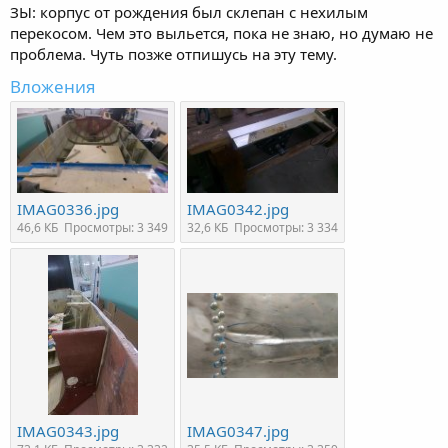
ЗЫ: корпус от рождения был склепан с нехилым
перекосом. Чем это выльется, пока не знаю, но думаю не
проблема. Чуть позже отпишусь на эту тему.
Вложения
IMAG0336.jpg
IMAG0342.jpg
46,6 КБ
Просмотры: 3 349
32,6 КБ
Просмотры: 3 334
IMAG0343.jpg
IMAG0347.jpg