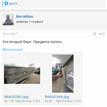
Р
geoirk
е
а
к
BorisMan
ц
капитан 1-го ранга
и
и
:
15.11.2017
#13
Это второй борт. Придется латать.
Вложения
IMAG0365.jpg
IMAG0366.jpg
45,1 КБ
Просмотры: 2 952
62 КБ
Просмотры: 2 920