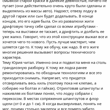
смывкой старой краски в далекие девяностые, ничего не
пугает (они действительно очень круто были сделаны и
выделялись из массы авто). Надоест, отвезу лодку в
другой гараж или сын будет доделывать. В конце
концов, это его идея была. Он из развалюхи жиги
дрифтовую тачку себе сделал со всеми атрибутами -
теперь на выставки ее таскает, а дрифтить и долбить ее
уже жалко. Говорит, что из этой конструкции выжал все и
хочется чего-то нового. Пусть лучше мастерит, чем
шляется где-то. К тому же обучу, как надо. В его жиге
многие решения вызывают вопросы технического
характера.
Тему Юрия читал. Именно она и подвигла меня на столь
грандиозную разборку. К тому же лодка ранее
ремонтировалась по обходным технологиям и все это
приходится снимать. Напрягает, что придется
отсверливать весь киль (поэтому пока не клепаю, а
собираю на болтах и гайках). Отрихтовав шпангоуты и
наживляя их болтами понял, что лодку собрали с
перекосом. В местах сопряжения шпангоутов и флор
щели (от 0 и до 1 см). Я когда высверливал, понять не
мог, почему столько заклепок и все помято-забито