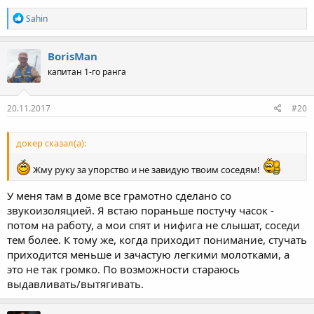
Р
Sahin
е
а
к
BorisMan
ц
капитан 1-го ранга
и
и
:
20.11.2017
#20
докер сказал(а):
Жму руку за упорство и не завидую твоим соседям!
У меня там в доме все грамотно сделано со
звукоизоляцией. Я встаю пораньше постучу часок -
потом на работу, а мои спят и нифига не слышат, соседи
тем более. К тому же, когда приходит понимание, стучать
приходится меньше и зачастую легкими молотками, а
это не так громко. По возможности стараюсь
выдавливать/вытягивать.