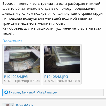
Борис , я менял часть транца , и если разбираю нижний
шов то обязательно вкладываю полосу продолжения
днища и уголком подкрепляю , для лучшего срыва струи
, и подхода воздуха для меньшей водяной пыли за
транцем и еще есть мелкие плюсы .
Как образец для наглядности , удлинение ,стиль на всех
такой .
Вложения
P1040234.JPG
P1040348.JPG
53 КБ
Просмотры: 2 984
41,5 КБ
Просмотры: 3 000
Р
Тугарин
,
Заливной
,
Vitaly.Panasyuk
е
а
к
BorisMan