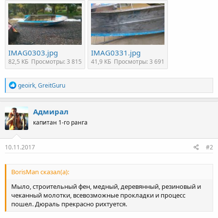
IMAG0303.jpg
IMAG0331.jpg
82,5 КБ
Просмотры: 3 815
41,9 КБ
Просмотры: 3 691
Р
geoirk
,
GreitGuru
е
а
к
Адмирал
ц
капитан 1-го ранга
и
и
:
10.11.2017
#2
BorisMan сказал(а):
Мыло, строительный фен, медный, деревянный, резиновый и
чеканный молотки, всевозможные прокладки и процесс
пошел. Дюраль прекрасно рихтуется.