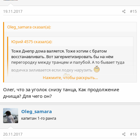
и
:
19.11.2017
#15
Oleg_samara сказал(а):
Юрий 4575 сказал(а):
Тоже Днепр дома валяется. Тоже хотим с братом
восстанавливать. Вот загерметизировать бы на нём
перегородку между транцем и палубой. А то бывает туда
водичка зиливается если лодку нарузить
Нажмите, чтобы раскрыть...
Ещё гаражик понравился
сначала было подумал - а
как они лодку в ванную затащили
Олег, что за уголок снизу танца, Как продолжение
Нажмите, чтобы раскрыть...
днища? Для чего он?
Как то так .
Oleg_samara
капитан 1-го ранга
20.11.2017
#16