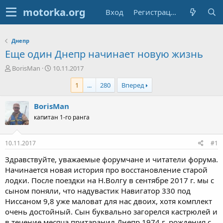
Вход
Регистрация
Днепр
Еще один Днепр начинает новую жизнь
А
Д
BorisMan
10.11.2017
в
а
1
...
280
Вперед
т
т
о
а
р
н
BorisMan
т
а
капитан 1-го ранга
е
ч
м
а
ы
л
10.11.2017
#1
а
Здравствуйте, уважаемые форумчане и читатели форума.
Начинается новая история про восстановление старой
лодки. После поездки на Н.Волгу в сентябре 2017 г. мы с
сыном поняли, что надувастик Навигатор 330 под
Ниссаном 9,8 уже маловат для нас двоих, хотя комплект
очень достойный. Сын буквально загорелся кастрюлей и
в течение месяца притаранил Днепр 1974 г. рождения с