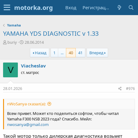
Вход
Регистрация
Yamaha
YAMAHA YDS DIAGNOSTIC v 1.33
А
Д
buriy
28.06.2014
в
а
Назад
1
...
40
41
Вперед
т
т
о
а
р
н
Viacheslav
V
т
а
ст. матрос
е
ч
м
а
ы
л
28.01.2026
#976
а
nWoSanya сказал(а):
Всем привет. Может кто поделиться софтом, чтобы читал
Yamaha F300 NSB 2023 года? Спасибо. Мейл:
nwosanya@gmail.com
Такой мотор только дилерская диагностика возьмет