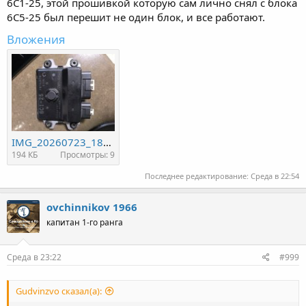
6С1-25, этой прошивкой которую сам лично снял с блока
6С5-25 был перешит не один блок, и все работают.
Вложения
IMG_20260723_185702.jpg
194 КБ
Просмотры: 9
Последнее редактирование:
Среда в 22:54
ovchinnikov 1966
капитан 1-го ранга
Среда в 23:22
#999
Gudvinzvo сказал(а):