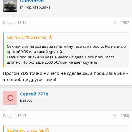
Gudvinzvo
гл. кор. старшина
Среда в 13:15
#987
Сергей 7778 сказал(а):
Отключают на раз два за пять минут всё там просто. Но не знаю
прогой YDS или какой другой.
Смена прошивки 50 на 60 ничего не дала, Блок прошился
штатно, Но больше 2500 об/мин не дает крутить.
Прогой YDS точно ничего не сделаешь, а прошивка ЭБУ -
это вообще другая тема!
Сергей 7778
С
матрос
Среда в 13:47
#988
Gudvinzvo сказал(а):