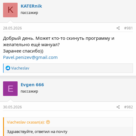
KATERnik
K
пассажир
28.05.2026
#981
Добрый день. Может кто-то скинуть программу и
желательно ещё мануал?
Заранее спасибо))
Pavel.penizev@gmail.com
Р
Viacheslav
е
а
к
Evgen 666
E
ц
пассажир
и
и
:
30.05.2026
#982
Viacheslav сказал(а):
Здравствуйте, ответил на почту