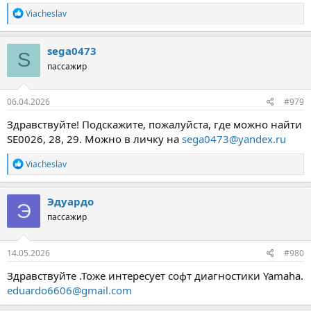
Р
Viacheslav
е
а
к
sega0473
S
ц
пассажир
и
и
:
06.04.2026
#979
Здравствуйте! Подскажите, пожалуйста, где можно найти
SE0026, 28, 29. Можно в личку на
sega0473@yandex.ru
Р
Viacheslav
е
а
к
Эдуардо
Э
ц
пассажир
и
и
:
14.05.2026
#980
Здравствуйте .Тоже интересует софт диагностики Yamaha.
eduardo6606@gmail.com