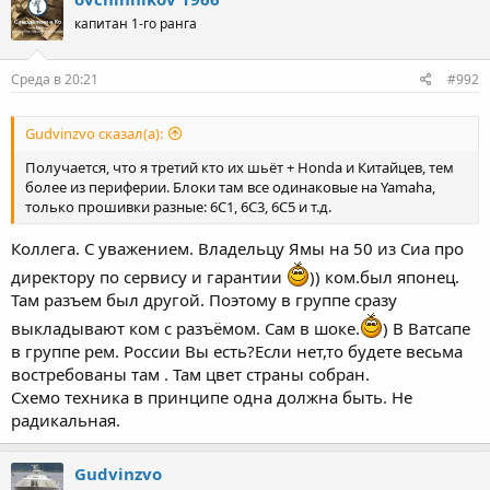
капитан 1-го ранга
Среда в 20:21
#992
Gudvinzvo сказал(а):
Получается, что я третий кто их шьёт + Honda и Китайцев, тем
более из периферии. Блоки там все одинаковые на Yamaha,
только прошивки разные: 6С1, 6С3, 6С5 и т.д.
Коллега. С уважением. Владельцу Ямы на 50 из Сиа про
директору по сервису и гарантии
)) ком.был японец.
Там разъем был другой. Поэтому в группе сразу
выкладывают ком с разъёмом. Сам в шоке.
) В Ватсапе
в группе рем. России Вы есть?Если нет,то будете весьма
востребованы там . Там цвет страны собран.
Схемо техника в принципе одна должна быть. Не
радикальная.
Gudvinzvo