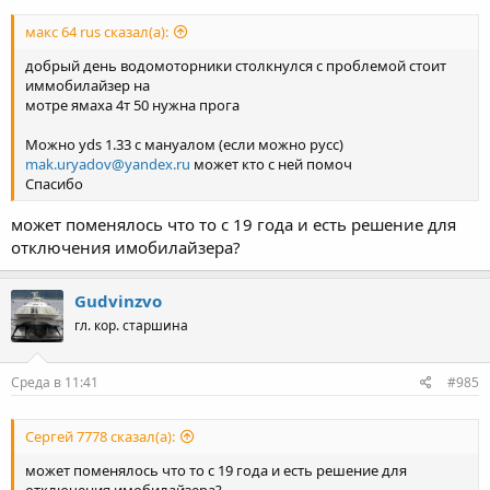
макс 64 rus сказал(а):
добрый день водомоторники столкнулся с проблемой стоит
иммобилайзер на
мотре ямаха 4т 50 нужна прога
Можно yds 1.33 c мануалом (если можно русс)
mak.uryadov@yandex.ru
может кто с ней помоч
Спасибо
может поменялось что то с 19 года и есть решение для
отключения имобилайзера?
Gudvinzvo
гл. кор. старшина
Среда в 11:41
#985
Сергей 7778 сказал(а):
может поменялось что то с 19 года и есть решение для
отключения имобилайзера?