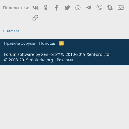
Вконтакте
Одноклассники
Facebook
Twitter
WhatsApp
Telegram
Viber
Skype
Эл
Поделиться:
Ссылка
Yamaha
Правила форума
Помощь
R
S
S
Forum software by XenForo™
© 2010-2019 XenForo Ltd.
© 2008-2019
motorka.org
Реклама