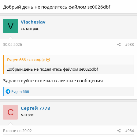
Добрый день не поделитесь файлом se0026dbf
Viacheslav
V
ст. матрос
30.05.2026
#983
Evgen 666 сказал(а):
Добрый день не поделитесь файлом se0026dbf
Здравствуйте ответил в личные сообщения
Р
Evgen 666
е
а
к
Сергей 7778
С
ц
матрос
и
и
:
Вторник в 20:02
#984