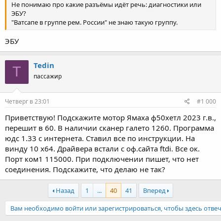
Не понимаю про какие разъёмы идёт речь: диагностики или
ЭБУ?
"Ватсапе в группе рем. России" не знаю такую группу.
ЭБУ
Tedin
T
пассажир
Четверг в 23:01
#1 000
Приветствую! Подскажите мотор Ямаха ф50хетл 2023 г.в.,
перешит в 60. В наличии сканер галето 1260. Программа
юдс 1.33 с интернета. Ставил все по инструкции. На
винду 10 x64. Драйвера встали с оф.сайта ftdi. Все ок.
Порт ком1 115000. При подключении пишет, что нет
соединения. Подскажите, что делаю не так?
Назад
1
...
40
41
Вперед
Вам необходимо войти или зарегистрироваться, чтобы здесь отвеч