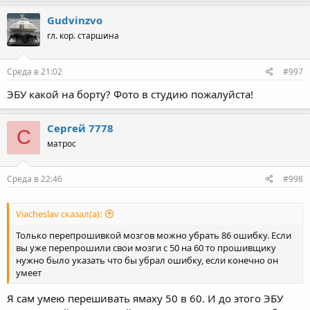
Gudvinzvo
гл. кор. старшина
Среда в 21:02
#997
ЭБУ какой на борту? Фото в студию пожалуйста!
Сергей 7778
С
матрос
Среда в 22:46
#998
Viacheslav сказал(а):
Только перепрошивкой мозгов можно убрать 86 ошибку. Если
вы уже перепрошили свои мозги с 50 на 60 то прошивщику
нужно было указать что бы убрал ошибку, если конечно он
умеет
Я сам умею перешивать ямаху 50 в 60. И до этого ЭБУ