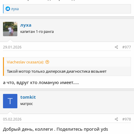
Р
луха
е
а
к
луха
ц
капитан 1-го ранга
и
и
:
29.01.2026
#977
Viacheslav сказал(а):
Такой мотор только дилерская диагностика возьмет
а что, вдруг кто ломаную имеет.....
tomkit
T
матрос
05.02.2026
#978
Добрый день, коллеги . Поделитесь прогой yds