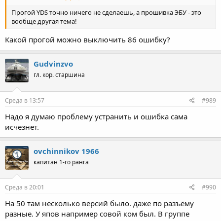
Прогой YDS точно ничего не сделаешь, а прошивка ЭБУ - это
вообще другая тема!
Какой прогой можно выключить 86 ошибку?
Gudvinzvo
гл. кор. старшина
Среда в 13:57
#989
Надо я думаю проблему устранить и ошибка сама
исчезнет.
ovchinnikov 1966
капитан 1-го ранга
Среда в 20:01
#990
На 50 там несколько версий было. даже по разъёму
разные. У япов например совой ком был. В группе