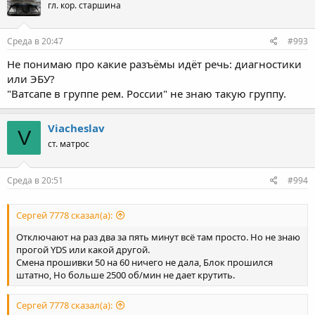
гл. кор. старшина
Среда в 20:47
#993
Не понимаю про какие разъёмы идёт речь: диагностики
или ЭБУ?
"Ватсапе в группе рем. России" не знаю такую группу.
Viacheslav
V
ст. матрос
Среда в 20:51
#994
Сергей 7778 сказал(а):
Отключают на раз два за пять минут всё там просто. Но не знаю
прогой YDS или какой другой.
Смена прошивки 50 на 60 ничего не дала, Блок прошился
штатно, Но больше 2500 об/мин не дает крутить.
Сергей 7778 сказал(а):