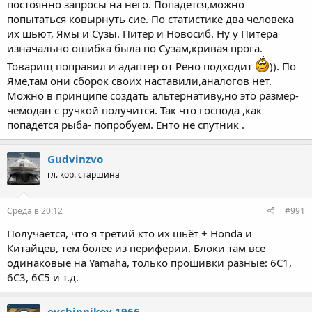
постоянно запросы на него. Попадется,можно
попытаться ковырнуть сие. По статистике два человека
их шьют, Ямы и Сузы. Питер и Новосиб. Ну у Питера
изначально ошибка была по Сузам,кривая прога.
Товарищ поправил и адаптер от Рено подходит
)). По
Яме,там они сборок своих наставили,аналогов нет.
Можно в принципе создать альтернативу,но это размер-
чемодан с ручкой получится. Так что господа ,как
попадется рыба- попробуем. Енто не спутник .
Gudvinzvo
гл. кор. старшина
Среда в 20:12
#991
Получается, что я третий кто их шьёт + Honda и
Китайцев, тем более из периферии. Блоки там все
одинаковые на Yamaha, только прошивки разные: 6С1,
6С3, 6С5 и т.д.
ovchinnikov 1966