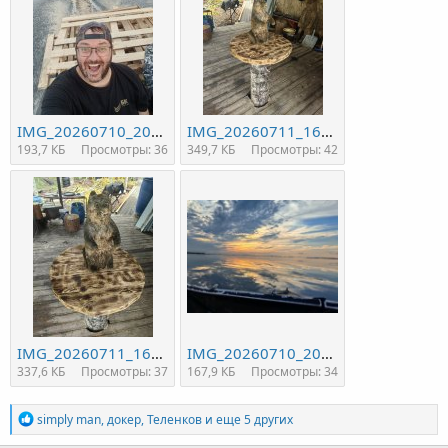
IMG_20260710_200435.jpg
IMG_20260711_163007.jpg
193,7 КБ
Просмотры: 36
349,7 КБ
Просмотры: 42
IMG_20260711_163010.jpg
IMG_20260710_200453.jpg
337,6 КБ
Просмотры: 37
167,9 КБ
Просмотры: 34
Р
simply man
,
докер
,
Теленков
и еще 5 других
е