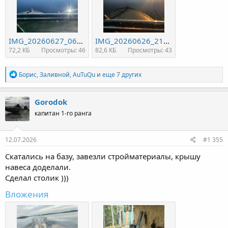
IMG_20260627_061522.jpg
IMG_20260626_213110.jpg
72,2 КБ
Просмотры: 46
82,6 КБ
Просмотры: 43
Р
Борис
,
Заливной
,
AuTuQu
и еще 7 других
е
а
к
Gorodok
ц
капитан 1-го ранга
и
и
:
12.07.2026
#1 355
Скатались на базу, завезли стройматериалы, крышу
навеса доделали.
Сделал столик )))
Вложения