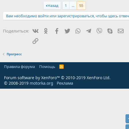
а
к
Назад
1
...
55
ц
и
Вам необходимо войти или зарегистрироваться, чтобы здесь отвеч
и
:
Вконтакте
Одноклассники
Facebook
Twitter
WhatsApp
Telegram
Viber
Skype
Эл
Поделиться:
Ссылка
Прогресс
Правила форума
Помощь
R
S
S
Forum software by XenForo™
© 2010-2019 XenForo Ltd.
© 2008-2019
motorka.org
Реклама