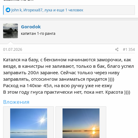
Р
John k
,
Игореха87
,
луха
и еще 1 человек
е
а
к
Gorodok
ц
капитан 1-го ранга
и
и
:
01.07.2026
#1 354
Катался на базу, с бензином начинаются заморочки, как
везде, в канистры не заливают, только в бак, благо успел
заправить 200л заранее. Сейчас только через ниву
заправлять, отсосингом заниматься придется ))))
Расход на 140км- 45л, на всю ручку уже не езжу
В этом году гнуса практически нет, пока нет. Красота ))))
Вложения