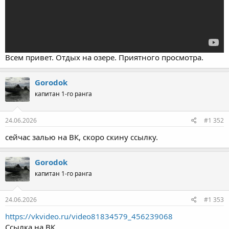
Всем привет. Отдых на озере. Приятного просмотра.
Gorodok
капитан 1-го ранга
24.06.2026
#1 352
сейчас залью на ВК, скоро скину ссылку.
Gorodok
капитан 1-го ранга
24.06.2026
#1 353
https://vkvideo.ru/video81834579_456239068
Ссылка на ВК