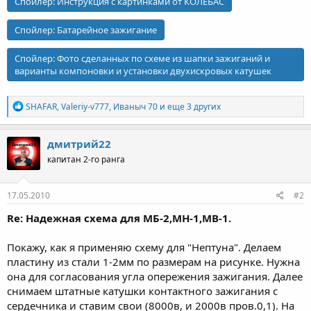
Спойлер:
Инструкция с картинками от КОЛЕБАC
Спойлер:
Батарейное зажигание
Спойлер:
Фото сделанных по схеме из шапки зажиганий и
варианты компоновки и установки двухискровых катушек
Р
SHAFAR
,
Valeriy-v777
,
Иваныч 70
и еще 3 других
е
а
к
дмитрий22
ц
капитан 2-го ранга
и
и
:
17.05.2010
#2
Re: Надежная схема для МБ-2,МН-1,МВ-1.
Покажу, как я применяю схему для "Нептуна". Делаем
пластину из стали 1-2мм по размерам на рисунке. Нужна
она для согласования угла опережения зажигания. Далее
снимаем штатные катушки контактного зажигания с
сердечника и ставим свои (8000в, и 2000в пров.0,1). На