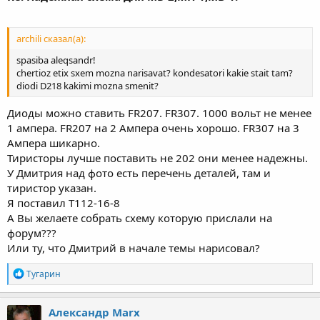
archili сказал(а):
spasiba aleqsandr!
chertioz etix sxem mozna narisavat? kondesatori kakie stait tam?
diodi D218 kakimi mozna smenit?
Диоды можно ставить FR207. FR307. 1000 вольт не менее
1 ампера. FR207 на 2 Ампера очень хорошо. FR307 на 3
Ампера шикарно.
Тиристоры лучше поставить не 202 они менее надежны.
У Дмитрия над фото есть перечень деталей, там и
тиристор указан.
Я поставил Т112-16-8
А Вы желаете собрать схему которую прислали на
форум???
Или ту, что Дмитрий в начале темы нарисовал?
Р
Тугарин
е
а
к
Александр Marx
ц