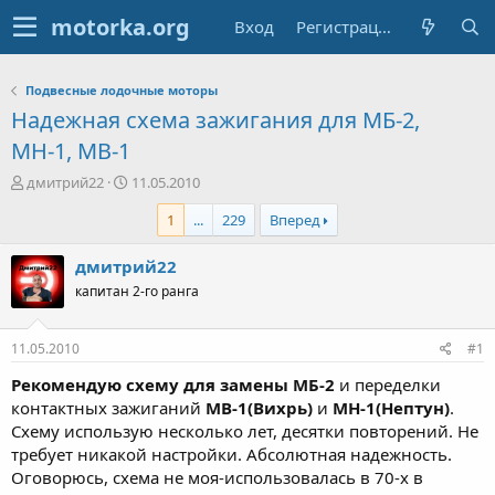
Вход
Регистрация
Подвесные лодочные моторы
Надежная схема зажигания для МБ-2,
МН-1, МВ-1
А
Д
дмитрий22
11.05.2010
в
а
1
...
229
Вперед
т
т
о
а
р
н
дмитрий22
т
а
капитан 2-го ранга
е
ч
м
а
ы
л
11.05.2010
#1
а
Рекомендую схему для замены МБ-2
и переделки
контактных зажиганий
МВ-1(Вихрь)
и
МН-1(Нептун)
.
Схему использую несколько лет, десятки повторений. Не
требует никакой настройки. Абсолютная надежность.
Оговорюсь, схема не моя-использовалась в 70-х в