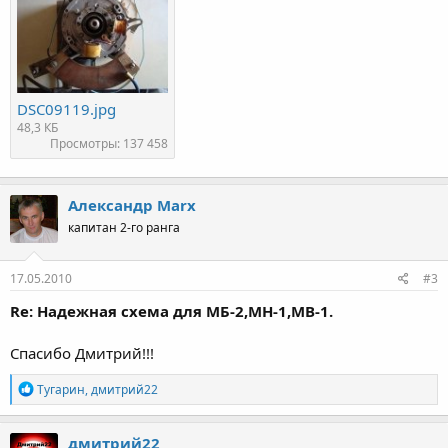
DSC09119.jpg
48,3 КБ
Просмотры: 137 458
Александр Marx
капитан 2-го ранга
17.05.2010
#3
Re: Надежная схема для МБ-2,МН-1,МВ-1.
Спасибо Дмитрий!!!
Р
Тугарин
,
дмитрий22
е
а
к
дмитрий22