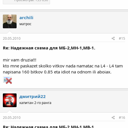
archili
матрос
20.05.2010
#15
Re: Надежная схема для МБ-2,МН-1,МВ-1.
mir vam druzia!!!
kto mne paskazet skolko vitkov nada namatac na L4 - L4 tam
napisana 160 bitkov 0.85 eta idiot na odnom ili aboiax.
дмитрий22
капитан 2-го ранга
20.05.2010
#16
Re: Надежная схема для МБ-2,МН-1,МВ-1.