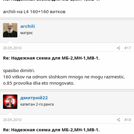
archili-на L4 160+160 витков
archili
матрос
20.05.2010
#17
Re: Надежная схема для МБ-2,МН-1,МВ-1.
spasibo dimitri.
160 vitkov na odnom slishkom mnogo ne mogu razmestic.
o.85 provolka dlia eto mnogovato.
дмитрий22
капитан 2-го ранга
20.05.2010
#18
Re: Надежная схема для МБ-2,МН-1,МВ-1.