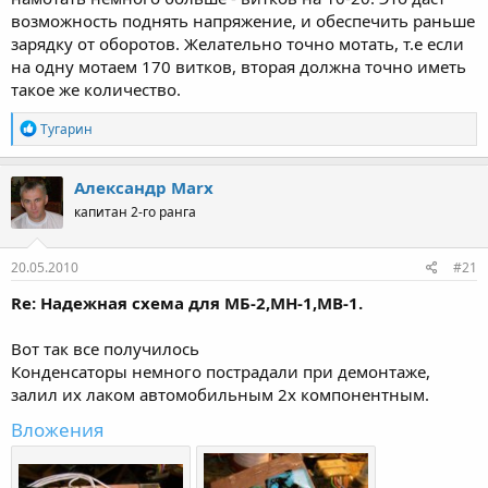
возможность поднять напряжение, и обеспечить раньше
зарядку от оборотов. Желательно точно мотать, т.е если
на одну мотаем 170 витков, вторая должна точно иметь
такое же количество.
Р
Тугарин
е
а
к
Александр Marx
ц
капитан 2-го ранга
и
и
:
20.05.2010
#21
Re: Надежная схема для МБ-2,МН-1,МВ-1.
Вот так все получилось
Конденсаторы немного пострадали при демонтаже,
залил их лаком автомобильным 2х компонентным.
Вложения