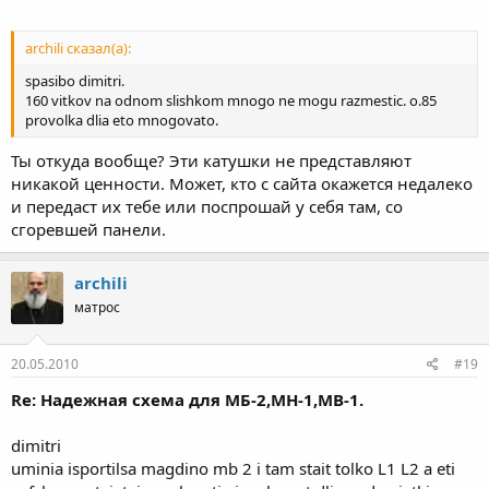
archili сказал(а):
spasibo dimitri.
160 vitkov na odnom slishkom mnogo ne mogu razmestic. o.85
provolka dlia eto mnogovato.
Ты откуда вообще? Эти катушки не представляют
никакой ценности. Может, кто с сайта окажется недалеко
и передаст их тебе или поспрошай у себя там, со
сгоревшей панели.
archili
матрос
20.05.2010
#19
Re: Надежная схема для МБ-2,МН-1,МВ-1.
dimitri
uminia isportilsa magdino mb 2 i tam stait tolko L1 L2 a eti