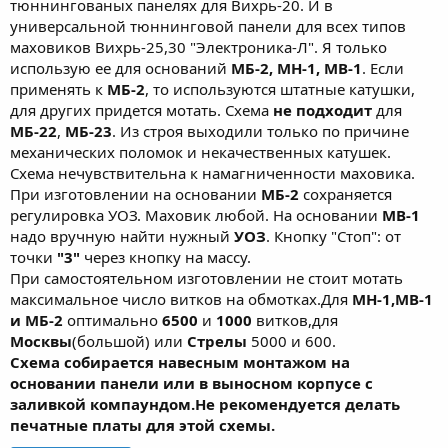
тюннингованых панелях для Вихрь-20. И в
универсальной тюннинговой панели для всех типов
маховиков Вихрь-25,30 "Электроника-Л". Я только
использую ее для оснований
МБ-2, МН-1, МВ-1
. Если
применять к
МБ-2
, то используются штатные катушки,
для других придется мотать. Схема
не подходит
для
МБ-22
,
МБ-23
. Из строя выходили только по причине
механических поломок и некачественных катушек.
Схема нечувствительна к намагниченности маховика.
При изготовлении на основании
МБ-2
сохраняется
регулировка УОЗ. Маховик любой. На основании
МВ-1
надо вручную найти нужный
УОЗ
. Кнопку "Стоп": от
точки
"3"
через кнопку на массу.
При самостоятельном изготовлении не стоит мотать
максимальное число витков на обмотках.Для
МН-1,МВ-1
и МБ-2
оптимально
6500
и
1000
витков,для
Москвы
(большой) или
Стрелы
5000 и 600.
Схема собирается навесным монтажом на
основании панели или в выносном корпусе с
заливкой компаундом.Не рекомендуется делать
печатные платы для этой схемы.