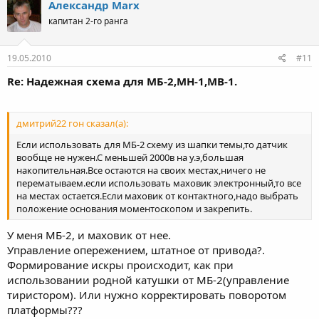
Александр Marx
капитан 2-го ранга
19.05.2010
#11
Re: Надежная схема для МБ-2,МН-1,МВ-1.
дмитрий22 гон сказал(а):
Если использовать для МБ-2 схему из шапки темы,то датчик
вообще не нужен.С меньшей 2000в на у.э,большая
накопительная.Все остаются на своих местах,ничего не
перематываем.если использовать маховик электронный,то все
на местах остается.Если маховик от контактного,надо выбрать
положение основания моментоскопом и закрепить.
У меня МБ-2, и маховик от нее.
Управление опережением, штатное от привода?.
Формирование искры происходит, как при
использовании родной катушки от МБ-2(управление
тиристором). Или нужно корректировать поворотом
платформы???