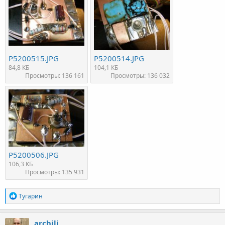
P5200515.JPG
P5200514.JPG
84,8 КБ
104,1 КБ
Просмотры: 136 161
Просмотры: 136 032
P5200506.JPG
106,3 КБ
Просмотры: 135 931
Р
Тугарин
е
а
к
archili