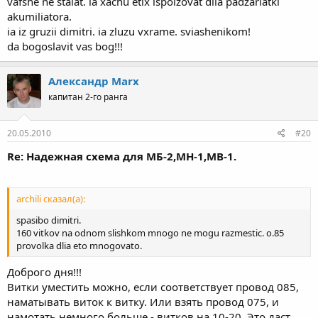
vafshe ne staiat. ia xachu etix ispolzovat dlia padzariatki
akumiliatora.
ia iz gruzii dimitri. ia zluzu vxrame. sviashenikom!
da bogoslavit vas bog!!!
Александр Marx
капитан 2-го ранга
20.05.2010
#20
Re: Надежная схема для МБ-2,МН-1,МВ-1.
archili сказал(а):
spasibo dimitri.
160 vitkov na odnom slishkom mnogo ne mogu razmestic. o.85
provolka dlia eto mnogovato.
Доброго дня!!!
Витки уместить можно, если соответствует провод 085,
наматывать виток к витку. Или взять провод 075, и
намотать немного больше - витков на 10-20. Это даст