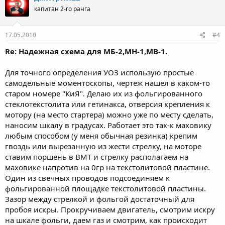
ц
капитан 2-го ранга
и
и
:
17.05.2010
#4
Re: Надежная схема для МБ-2,МН-1,МВ-1.
Для точного определения УОЗ использую простые
самодельные моментоскопы, чертеж нашел в каком-то
старом номере "КиЯ". Делаю их из фольгированного
стеклотекстолита или гетинакса, отверсия крепления к
мотору (на место стартера) можно уже по месту сделать,
наносим шкалу в градусах. Работает это так-к маховику
любым способом (у меня обычная резинка) крепим
гвоздь или вырезанную из жести стрелку, на моторе
ставим поршень в ВМТ и стрелку располагаем на
маховике напротив на 0гр на текстолитовой пластине.
Один из свечных проводов подсоединяем к
фольгированной площадке текстолитовой пластины.
Зазор между стрелкой и фольгой достаточный для
пробоя искры. Прокручиваем двигатель, смотрим искру
на шкале фольги, даем газ и смотрим, как происходит