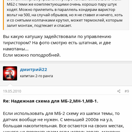
МБ2 с теми же комплектующими очень хорошо пару штук
ходят. Можно прилепить в параллель кондерам варистор
вольт на 500, на случай обрывов, но я не ставил и ничего, хоть
и со снятыми колпачками крутил, может термоклей, которым
залит монтаж, подтекает и спасает.
Вы какую катушку задействовали по управлению
тиристором? На фото смотрю есть штатная, и две
намотаны...
Если можно поподробней.
дмитрий22
капитан 2-го ранга
19.05.2010
#9
Re: Надежная схема для МБ-2,МН-1,МВ-1.
Если использовать для МБ-2 схему из шапки темы, то
датчик вообще не нужен. С меньшей 2000в на у.э,
большая накопительная. Все остаются на своих местах,
ничего не перематываем.если использовать маховик