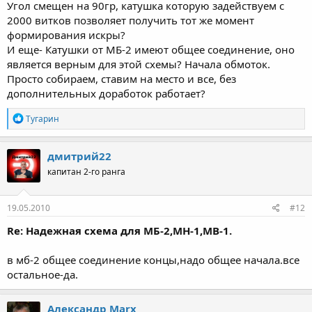
Угол смещен на 90гр, катушка которую задействуем с
2000 витков позволяет получить тот же момент
формирования искры?
И еще- Катушки от МБ-2 имеют общее соединение, оно
является верным для этой схемы? Начала обмоток.
Просто собираем, ставим на место и все, без
дополнительных доработок работает?
Р
Тугарин
е
а
к
дмитрий22
ц
капитан 2-го ранга
и
и
:
19.05.2010
#12
Re: Надежная схема для МБ-2,МН-1,МВ-1.
в мб-2 общеe соединение концы,нaдо общее началa.все
остaльное-да.
Александр Marx