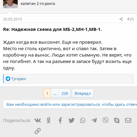
капитан 2-го ранга
и
и
:
20.05.2010
#25
Re: Надежная схема для МБ-2,МН-1,МВ-1.
Ждал когда все высохнет. Еще не проверил.
Место не столь критично, вот и спаял так. Затем в
коробочку на вынос. Люди хотят съемную. Не верят, что
не погибнет. А так на разъеме в запасе будут возить еще
одну.
Р
Тугарин
е
а
к
1
...
229
Вперед
ц
и
Вам необходимо войти или зарегистрироваться, чтобы здесь отвеч
и
:
Вконтакте
Одноклассники
Facebook
Twitter
WhatsApp
Telegram
Viber
Skype
Эл
Поделиться:
Ссылка