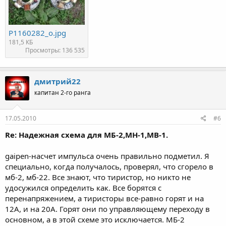
P1160282_о.jpg
181,5 КБ
Просмотры: 136 535
дмитрий22
капитан 2-го ранга
17.05.2010
#6
Re: Надежная схема для МБ-2,МН-1,МВ-1.
gaipen-насчет импульса очень правильно подметил. Я
специально, когда получалось, проверял, что сгорело в
мб-2, мб-22. Все знают, что тиристор, но никто не
удосужился определить как. Все борятся с
перенапряжением, а тиристоры все-равно горят и на
12А, и на 20А. Горят они по управляющему переходу в
основном, а в этой схеме это исключается. МБ-2