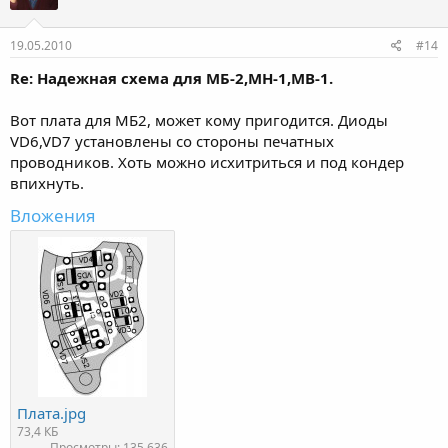
и
:
19.05.2010
#14
Re: Надежная схема для МБ-2,МН-1,МВ-1.
Вот плата для МБ2, может кому пригодится. Диоды
VD6,VD7 установлены со стороны печатных
проводников. Хоть можно исхитриться и под кондер
впихнуть.
Вложения
Плата.jpg
73,4 КБ
Просмотры: 135 636