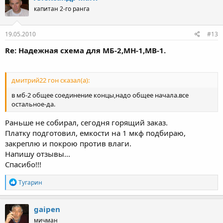
капитан 2-го ранга
19.05.2010
#13
Re: Надежная схема для МБ-2,МН-1,МВ-1.
дмитрий22 гон сказал(а):
в мб-2 общеe соединение концы,нaдо общее началa.все
остaльное-да.
Раньше не собирал, сегодня горящий заказ.
Платку подготовил, емкости на 1 мкф подбираю,
закреплю и покрою против влаги.
Напишу отзывы...
Спасибо!!!
Р
Тугарин
е
а
к
gaipen
ц
мичман
и