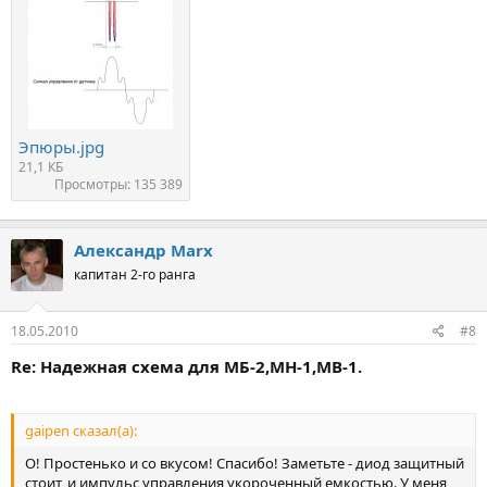
Эпюры.jpg
21,1 КБ
Просмотры: 135 389
Александр Marx
капитан 2-го ранга
18.05.2010
#8
Re: Надежная схема для МБ-2,МН-1,МВ-1.
gaipen сказал(а):
О! Простенько и со вкусом! Спасибо! Заметьте - диод защитный
стоит, и импульс управления укороченный емкостью. У меня