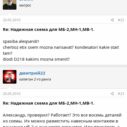
ц
матрос
и
и
:
20.05.2010
#22
Re: Надежная схема для МБ-2,МН-1,МВ-1.
spasiba aleqsandr!
chertioz etix sxem mozna narisavat? kondesatori kakie stait
tam?
diodi D218 kakimi mozna smenit?
дмитрий22
капитан 2-го ранга
20.05.2010
#23
Re: Надежная схема для МБ-2,МН-1,МВ-1.
Александр, проверил? Работает? Это все восемь деталей
из схемы. Их можно разместить навесным монтажем в
ванночке мб-2 и еще место останется. Или приклеить к