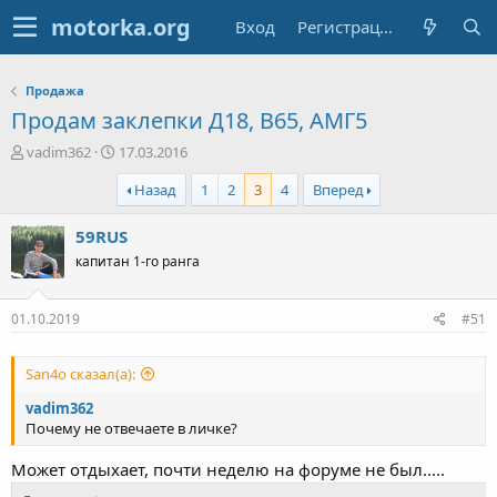
Вход
Регистрация
Продажа
Продам заклепки Д18, В65, АМГ5
А
Д
vadim362
17.03.2016
в
а
Назад
1
2
3
4
Вперед
т
т
о
а
р
н
59RUS
т
а
капитан 1-го ранга
е
ч
м
а
ы
л
01.10.2019
#51
а
San4o сказал(а):
vadim362
Почему не отвечаете в личке?
Может отдыхает, почти неделю на форуме не был.....