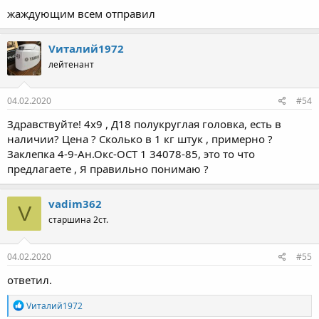
жаждующим всем отправил
Vиталий1972
лейтенант
04.02.2020
#54
Здравствуйте! 4х9 , Д18 полукруглая головка, есть в
наличии? Цена ? Сколько в 1 кг штук , примерно ?
Заклепка 4-9-Ан.Окс-ОСТ 1 34078-85, это то что
предлагаете , Я правильно понимаю ?
vadim362
V
старшина 2ст.
04.02.2020
#55
ответил.
Р
Vиталий1972
е