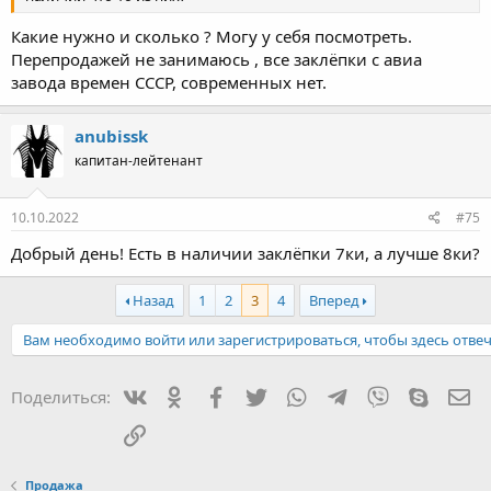
Какие нужно и сколько ? Могу у себя посмотреть.
Перепродажей не занимаюсь , все заклёпки с авиа
завода времен СССР, современных нет.
anubissk
капитан-лейтенант
10.10.2022
#75
Добрый день! Есть в наличии заклёпки 7ки, а лучше 8ки?
Назад
1
2
3
4
Вперед
Вам необходимо войти или зарегистрироваться, чтобы здесь отвеч
Вконтакте
Одноклассники
Facebook
Twitter
WhatsApp
Telegram
Viber
Skype
Эл
Поделиться:
Ссылка
Продажа