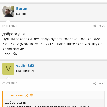
а
к
Buran
ц
матрос
и
и
:
01.03.2020
#56
Доброго дня!
Нужны заклёпки В65 полукруглая головка! Только В65!
5х9, 6х12 (можно 7х13). 7х15 - напишите сколько штук в
килограмме
Спасибо
vadim362
V
старшина 2ст.
01.03.2020
#57
Buran сказал(а):
Доброго дня!
Нужны заклёпки В65 полукруглая головка! Только В65!