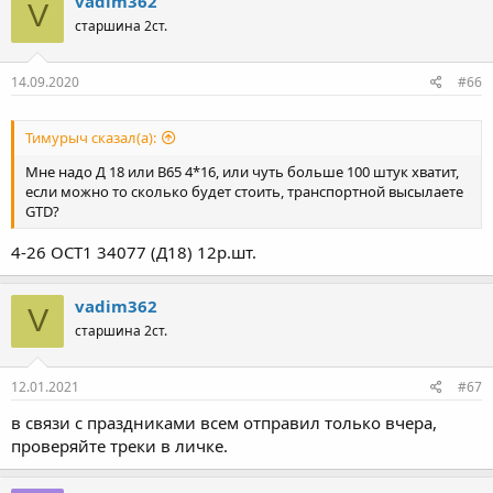
vadim362
V
старшина 2ст.
14.09.2020
#66
Тимурыч сказал(а):
Мне надо Д 18 или В65 4*16, или чуть больше 100 штук хватит,
если можно то сколько будет стоить, транспортной высылаете
GTD?
4-26 ОСТ1 34077 (Д18) 12р.шт.
vadim362
V
старшина 2ст.
12.01.2021
#67
в связи с праздниками всем отправил только вчера,
проверяйте треки в личке.