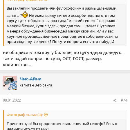
Вы заклепки продаете или философскими размышлениями
заняты ?
Не имел ввиду ничего оскорбительного, в том
кругу, где я общаюсь слова типа "мелкий гешефт" означают
мелкий бизнес, купил здесь, продал там... Этакая шутливая
манера обсуждения бизнес-идей между своими. Или у вас
крупное производственное предприятие в собственности по
производству заклепок? По сути вопроса есть что-нибудь?
не общайся в том кругу больше, до цугундера доведут...
так и задай вопрос по сути, ОСТ, ГОСТ, размер,
количество...
Чис-Айна
капитан 3-го ранга
08.01.2022
#74
Фотограф сказал(а):
Приветствую! Вы продолжаете заклепочный гешефт? Есть в
наличии что-то из них?