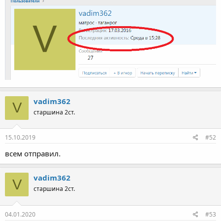
vadim362
V
старшина 2ст.
15.10.2019
#52
всем отправил.
vadim362
V
старшина 2ст.
04.01.2020
#53