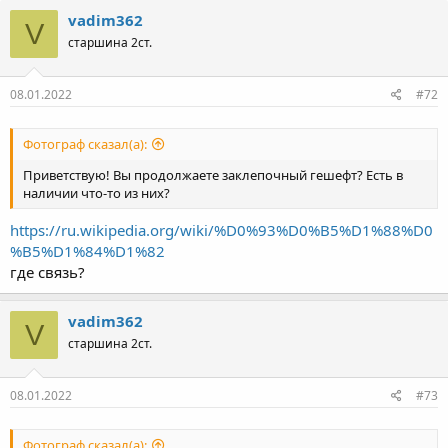
vadim362
V
старшина 2ст.
08.01.2022
#72
Фотограф сказал(а):
Приветствую! Вы продолжаете заклепочный гешефт? Есть в
наличии что-то из них?
https://ru.wikipedia.org/wiki/%D0%93%D0%B5%D1%88%D0
%B5%D1%84%D1%82
где связь?
vadim362
V
старшина 2ст.
08.01.2022
#73
Фотограф сказал(а):