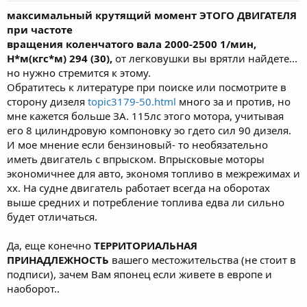
максимальный крутящий момент ЭТОГО ДВИГАТЕЛЯ
при частоте
вращения коленчатого вала 2000-2500 1/мин,
Н*м(кгс*м) 294 (30),
от легковушки вы врятли найдете...
но нужно стремится к этому.
Обратитесь к литературе при поиске или посмотрите в
сторону дизеля
topic3179-50.html
много за и против, но
мне кажется больше ЗА. 115лс этого мотора, учитывая
его 8 цилиндровую компоновку эо гдето сил 90 дизеля.
И мое мнение если бензиновый- то необязательно
иметь двигатель с впрыском. Впрысковые моторы
экономичнее для авто, экономя топливо в межрежимах и
хх. На судне двигатель работает всегда на оборотах
выше средних и потребление топлива едва ли сильно
будет отличаться.
Да, еще конечно
ТЕРРИТОРИАЛЬНАЯ
ПРИНАДЛЕЖНОСТЬ
вашего местожительства (не стоит в
подписи), зачем Вам японец если живете в европе и
наоборот..