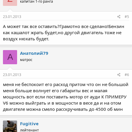
капитан 1-го ранга
23.01.2013
#5
А может так все оставить?Грамотно все сделано!Бензин
как кашалот жрать будет,но другой двигатель тоже не
воздух нюхать будет.
Анатолий79
А
матрос
23.01.2013
#6
меня не беспокоит его расход притом что он не большой
меня больше волнует его габариты вес и малая
мощность вот если поставить мотор от ауди К ПРИМЕРУ
V6 можно выйграть и в мощности в весе да и на отом
двигателе можна смело расскручивать до 4500 об мин
Fugitive
лейтенант