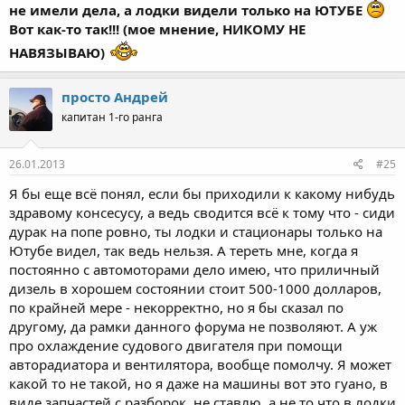
не имели дела, а лодки видели только на ЮТУБЕ
Вот как-то так!!! (мое мнение, НИКОМУ НЕ
НАВЯЗЫВАЮ)
просто Андрей
капитан 1-го ранга
26.01.2013
#25
Я бы еще всё понял, если бы приходили к какому нибудь
здравому консесусу, а ведь сводится всё к тому что - сиди
дурак на попе ровно, ты лодки и стационары только на
Ютубе видел, так ведь нельзя. А тереть мне, когда я
постоянно с автомоторами дело имею, что приличный
дизель в хорошем состоянии стоит 500-1000 долларов,
по крайней мере - некорректно, но я бы сказал по
другому, да рамки данного форума не позволяют. А уж
про охлаждение судового двигателя при помощи
авторадиатора и вентилятора, вообще помолчу. Я может
какой то не такой, но я даже на машины вот это гуано, в
виде запчастей с разборок, не ставлю, а не то что в лодки