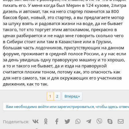
пихать его. У меня когда был Мерин в 124 кузове, 2литра
дизель и автомат, так на него стартер помнится за 800
баксов брал, новый, это стартер, а вы предлагаете мотор
за штуку взять и радоватся жизни на воде, да не бывает
такого, тот кто торгует этим автохламом, прекрасно в
ценах разбирается и не надо мне говорить сколько чего
в Сибири стоит или там в Казахстане или в Грузии,
большая часть лодочников, присутствующих на данном
форуме, проживает в средней полосе России, а у нас если
за день увидишь одну праворукую машину и то хорошо,
а то и такого не бывает, да и езда на праворукой
считается плохим тоном, потому как, это опасность как
для него самого, так и для окружающих его участников
движения, как то так.
1
2
Вперед
Вам необходимо войти или зарегистрироваться, чтобы здесь отвеч
Вконтакте
Одноклассники
Facebook
Twitter
WhatsApp
Telegram
Viber
Skype
Эл
Поделиться: