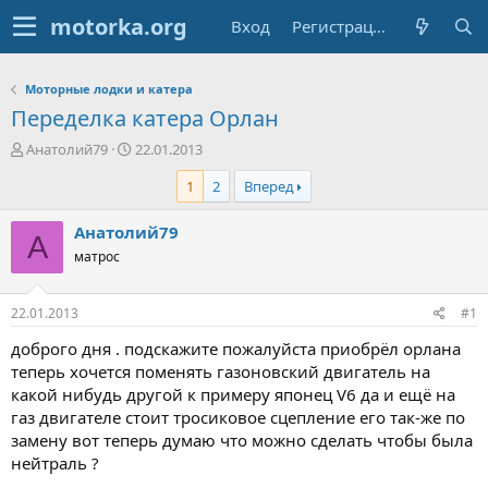
Вход
Регистрация
Моторные лодки и катера
Переделка катера Орлан
А
Д
Анатолий79
22.01.2013
в
а
1
2
Вперед
т
т
о
а
р
н
Анатолий79
А
т
а
матрос
е
ч
м
а
ы
л
22.01.2013
#1
а
доброго дня . подскажите пожалуйста приобрёл орлана
теперь хочется поменять газоновский двигатель на
какой нибудь другой к примеру японец V6 да и ещё на
газ двигателе стоит тросиковое сцепление его так-же по
замену вот теперь думаю что можно сделать чтобы была
нейтраль ?