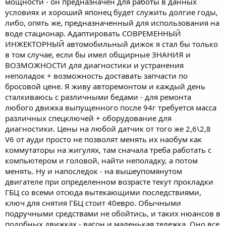
мощности - он предназначен для работы в данных
условиях и хороший японец будет служить долгие годы,
либо, опять же, предназначенный для использования на
воде стационар. Адаптировать СОВРЕМЕННЫЙ
ИНЖЕКТОРНЫЙ автомобильный дижок я стал бы только
в том случае, если бы имел общирные ЗНАНИЯ и
ВОЗМОЖНОСТИ для диагностики и устранения
неполадок + возможность доставать запчасти по
бросовой цене. Я живу авторемонтом и каждый день
сталкиваюсь с различными бедами - для ремонта
любого движка выпущенного после 94г требуется масса
различных спецключей + оборудование для
диагностики. Цены на любой датчик от того же 2,6\2,8
V6 от ауди просто не позволят менять их наобум как
коммутаторы на жигулях, там сначала треба работать с
компьютером и головой, найти неполадку, а потом
менять. Ну и напоследок - на вышеупомянутом
двигателе при определенном возрасте текут прокладки
ГБЦ со всеми отсюда вытекающими последствиями,
ключ для снятия ГБЦ стоит 40евро. Обычными
подручными средствами не обойтись, и таких нюансов в
подобных движках - вагон и маленькая тележка. Оно все