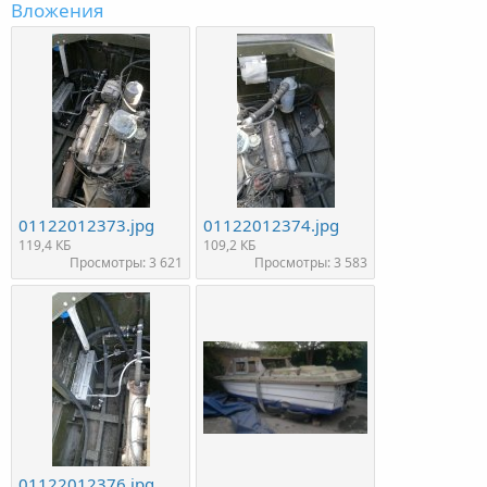
Вложения
01122012373.jpg
01122012374.jpg
119,4 КБ
109,2 КБ
Просмотры: 3 621
Просмотры: 3 583
01122012376.jpg