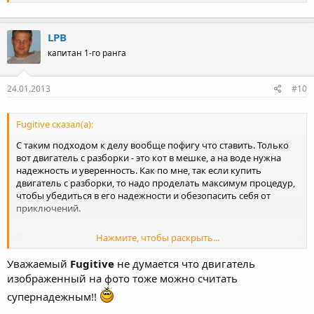
LPB
капитан 1-го ранга
24.01.2013
#10
Fugitive сказал(а):
C таким подходом к делу вообще пофигу что ставить. Только
вот двигатель с разборки - это кот в мешке, а на воде нужна
надежность и уверенность. Как по мне, так если купить
двигатель с разборки, то надо проделать максимум процедур,
чтобы убедиться в его надежности и обезопасить себя от
приключений.
Нажмите, чтобы раскрыть...
Анатолий79 сказал(а):
Уважаемый
Fugitive
не думается что двигатель
да не проблема сломался выкинул поставил другой таких
изображенный на фото тоже можно считать
двигателей по 30 тр у нас море
супернадежным!!