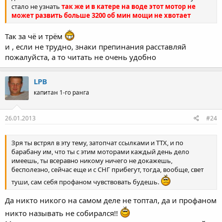
стало не узнать
так же и в катере на воде этот мотор не
может развить больше 3200 об мин мощи не хвотает
Так за чё и трём
и , если не трудно, знаки препинания расставляй
пожалуйста, а то читать не очень удобно
LPB
капитан 1-го ранга
26.01.2013
#24
Зря ты встрял в эту тему, затопчат ссылками и ТТХ, и по
барабану им, что ты с этим моторами каждый день дело
имеешь, ты всеравно никому ничего не докажешь,
бесполезно, сейчас еще и с СНГ прибегут, тогда, вообще, свет
туши, сам себя профаном чувствовать будешь.
Да никто никого на самом деле не топтал, да и профаном
никто называть не собирался!!