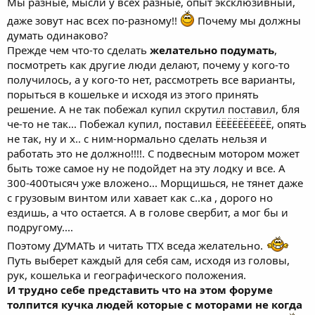
Мы разные, мысли у всех разные, опыт эксклюзивный,
даже зовут нас всех по-разному!!
Почему мы должны
думать одинаково?
Прежде чем что-то сделать
желательно подумать
,
посмотреть как другие люди делают, почему у кого-то
получилось, а у кого-то нет, рассмотреть все варианты,
порыться в кошельке и исходя из этого принять
решение. А не так побежал купил скрутил поставил, бля
че-то не так... Побежал купил, поставил ЁЁЁЁЁЁЁЁЁЁ, опять
не так, ну и х.. с ним-нормально сделать нельзя и
работать это не должно!!!!. С подвесным мотором может
быть тоже самое ну не подойдет на эту лодку и все. А
300-400тысяч уже вложено... Морщишься, не тянет даже
с грузовым винтом или хавает как с..ка , дорого но
ездишь, а что остается. А в голове свербит, а мог бы и
подругому....
Поэтому ДУМАТЬ и читать ТТХ вседа желательно.
Путь выберет каждый для себя сам, исходя из головы,
рук, кошелька и географического положения.
И трудно себе представить что на этом форуме
толпится кучка людей которые с моторами не когда