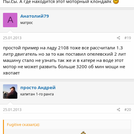
Пы.Сы. А где находится этот моторный клондайк
Анатолий79
А
матрос
25.01.2013
#19
простой пример на ладу 2108 тоже все рассчитали 1.3
литр двигатель но за то как поставил опелевский 2 лит
машину стало не узнать так же и в катере на воде этот
мотор не может развить больше 3200 об мин мощи не
хвотает
просто Андрей
капитан 1-го ранга
25.01.2013
#20
Fugitive сказал(а):