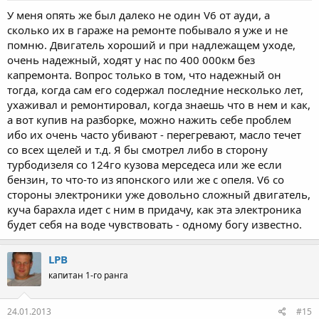
У меня опять же был далеко не один V6 от ауди, а
сколько их в гараже на ремонте побывало я уже и не
помню. Двигатель хороший и при надлежащем уходе,
очень надежный, ходят у нас по 400 000км без
капремонта. Вопрос только в том, что надежный он
тогда, когда сам его содержал последние несколько лет,
ухаживал и ремонтировал, когда знаешь что в нем и как,
а вот купив на разборке, можно нажить себе проблем
ибо их очень часто убивают - перегревают, масло течет
со всех щелей и т.д. Я бы смотрел либо в сторону
турбодизеля со 124го кузова мерседеса или же если
бензин, то что-то из японского или же с опеля. V6 со
стороны электроники уже довольно сложный двигатель,
куча барахла идет с ним в придачу, как эта электроника
будет себя на воде чувствовать - одному богу известно.
LPB
капитан 1-го ранга
24.01.2013
#15