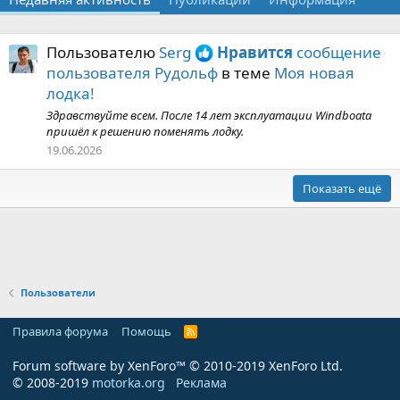
Пользователю
Serg
Нравится
сообщение
пользователя Рудольф
в теме
Моя новая
лодка!
Здравствуйте всем. После 14 лет эксплуатации Windboata
пришёл к решению поменять лодку.
19.06.2026
Показать ещё
Пользователи
Правила форума
Помощь
R
S
S
Forum software by XenForo™
© 2010-2019 XenForo Ltd.
© 2008-2019
motorka.org
Реклама