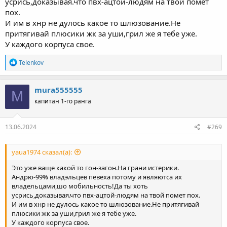
усрись,доказывая.что пвх-ацтой-людям на твой помет
пох.
И им в хнр не дулось какое то шлюзование.Не
притягивай плюсики жк за уши,грил же я тебе уже.
У каждого корпуса свое.
Р
Telenkov
е
а
к
mura555555
M
ц
капитан 1-го ранга
и
и
:
13.06.2024
#269
yaua1974 сказал(а):
Это уже ваще какой то гон-загон.На грани истерики.
Андрю-99% владэльцев певеха потому и являютса их
владельцами,шо мобильность!Да ты хоть
усрись,доказывая.что пвх-ацтой-людям на твой помет пох.
И им в хнр не дулось какое то шлюзование.Не притягивай
плюсики жк за уши,грил же я тебе уже.
У каждого корпуса свое.