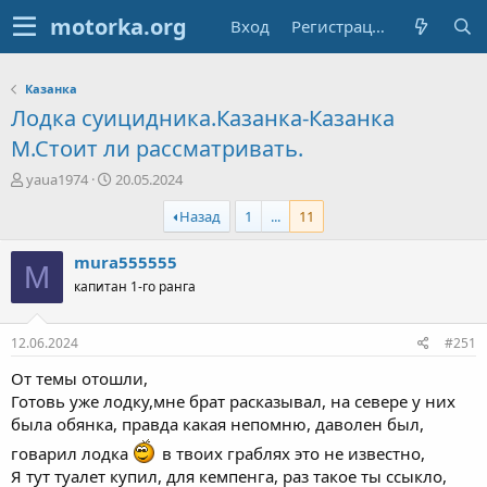
Вход
Регистрация
Казанка
Лодка суицидника.Казанка-Казанка
М.Стоит ли рассматривать.
А
Д
yaua1974
20.05.2024
в
а
Назад
1
...
11
т
т
о
а
р
н
mura555555
M
т
а
капитан 1-го ранга
е
ч
м
а
ы
л
12.06.2024
#251
а
От темы отошли,
Готовь уже лодку,мне брат расказывал, на севере у них
была обянка, правда какая непомню, даволен был,
говарил лодка
в твоих граблях это не известно,
Я тут туалет купил, для кемпенга, раз такое ты ссыкло,