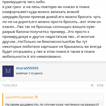
преимуществ чего либо.
я уже грил- и не лень-повторю-жк класен в плане
комфорта,мест.куда можно запихать всякий
шмурдяк,бухим приехав домой,его можно бросить чуть
ли не на дороге,его можно просто бросить...вот этим он
класен...Пвх так не бросишь-солныщко взошло-хуяк-
разрыв балона-получите,к примеру...Это просто к
примеру,докуя и других недостатков пвх...И многим
другим...Но!Только не безопасностью!Как бы тут
некоторые любители картошки не брыкались-жк всегда
будет отсасывать у пвх в этом плане.А также в плане
мобильности.А это немаловажно.
mura555555
M
капитан 1-го ранга
13.06.2024
#266
yaua1974 сказал(а):
На своем-да.давно.Но, по случаю хожу частенько на разных.И