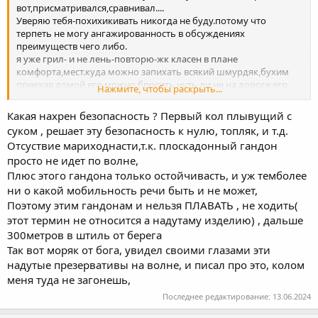
вот,присматривался,сравнивал....
Уверяю тебя-похихикивать никогда не буду.потому что
терпеть не могу ангажированность в обсуждениях
преимуществ чего либо.
я уже грил- и не лень-повторю-жк класен в плане
комфорта,мест.куда можно запихать всякий шмурдяк,бухим
приехав домой,его можно бросить чуть ли не на дороге,его
Нажмите, чтобы раскрыть...
можно просто бросить...вот этим он класен...Пвх так не
бросишь-солныщко взошло-хуяк-разрыв балона-получите,к
Какая нахрен безопасность ? Первый кол плывущий с
примеру...Это просто к примеру,докуя и других недостатков
суком , решает эту безопасность к нулю, топляк, и т.д.
пвх...И многим другим...Но!Только не безопасностью!Как бы
Отсуствие мариходнасти,т.к. плоскадонный гандон
тут некоторые любители картошки не брыкались-жк всегда
просто не идет по волне,
будет отсасывать у пвх в этом плане.А также в плане
мобильности.А это немаловажно.
Плюс этого гандона только остойчивасть, и уж темболее
ни о какой мобильность речи быть и не может,
Поэтому этим гандонам и нельзя ПЛАВАТЬ , не ходить(
этот термин не относится а надутаму изделию) , дальше
300метров в штиль от берега
Так вот моряк от бога, увидел своими глазами эти
надутые презервативы на волне, и писал про это, колом
меня туда не загонешь,
Последнее редактирование:
13.06.2024