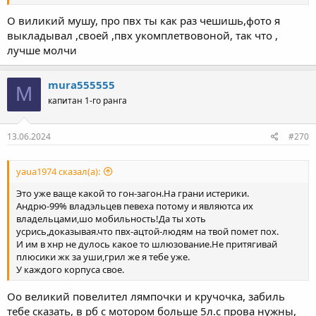
О виликий мушу, про пвх ты как раз чешишь,фото я
выкладывал ,своей ,пвх укомплетвовоной, так что ,
лучше молчи
mura555555
M
капитан 1-го ранга
13.06.2024
#270
yaua1974 сказал(а):
Это уже ваще какой то гон-загон.На грани истерики.
Андрю-99% владэльцев певеха потому и являютса их
владельцами,шо мобильность!Да ты хоть
усрись,доказывая.что пвх-ацтой-людям на твой помет пох.
И им в хнр не дулось какое то шлюзование.Не притягивай
плюсики жк за уши,грил же я тебе уже.
У каждого корпуса свое.
Оо великий повелител лямпочки и кручочка, забиль
тебе сказать, в рб с мотором больше 5л.с прова нужны,