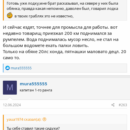
Готовь уже лодку,мне брат расказывал, на севере у них была
обянка, правда какая непомню, даволен был, говарил лодка
в твоих граблях это не известно,
И сейчас ездят, точнее для промысла для работы. вот
недавно товарищ приезжал 200 км поднимался за
румпелем. Вода поднималась мусор несло, не стал на
большом водомете ехать палки ловить.
Только на обяхе 20лс хонда, пятнашки маловато децл. 20
само то.
Р
mura555555
е
а
к
mura555555
M
ц
капитан 1-го ранга
и
и
:
12.06.2024
#263
yaua1974 сказал(а):
Ты себе ставил такие сидухи?