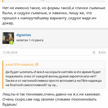
Нет не именно такие, но формы такой,и спинки съемные
были, и сидухи съемные, и лавачки, пишу же, что
пришол к наикрутейшему варианту ,сидухи маде ин
докер,
dgonios
капитан 1-го ранга
12.06.2024
#264
yaua1974 сказал(а):
Да будет шлепать.И все.А на корыте каптэйн в это время будет
поджимать очко от каждой волны,думая-зароется или нет?
Также и от нагонной.певеха просто всплывет,а жк?Вся надежда
на блатной самоотливной? ну ну...
Леш,ты-я так понимаю,очень давно на ж.к.не хаживал.
Очень скоро,сам над своими словами похихикивать
будешь!