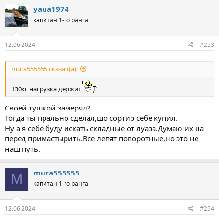
yaua1974
капитан 1-го ранга
12.06.2024
#253
mura555555 сказал(а):
130кг нагрузка держит
Своей тушкой замерял?
Тогда ты прально сделал,шо сортир себе купил.
Ну а я себе буду искать складные от луаза.Думаю их на
перед примастырить.Все лепят поворотные,но это не
наш путь.
mura555555
M
капитан 1-го ранга
12.06.2024
#254