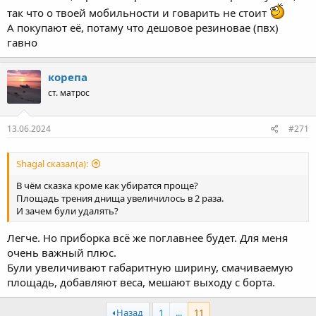
так что о твоей мобильности и говарить не стоит
А покупают её, потаму что дешовое резиновае (пвх)
гавно
корепа
ст. матрос
13.06.2024
#271
Shagal сказал(а):
В чём сказка кроме как убиратся проще?
Площадь трения днища увеличилось в 2 раза.
И зачем були удалять?
Легче. Но приборка всё же поглавнее будет. Для меня
очень важный плюс.
Були увеличивают габаритную ширину, смачиваемую
площадь, добавляют веса, мешают выходу с борта.
Назад
1
...
11