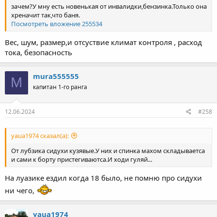
зачем?У мну есть новенькая от инвалидки,бензинка.Только она
хреначит так,что баня.
Посмотреть вложение 255534
Вес, шум, размер,и отсуствие климат контроля , расход
тока, безопасность
mura555555
M
капитан 1-го ранга
12.06.2024
#258
yaua1974 сказал(а):
От лубзика сидухи кузявые.У них и спинка махом складываетса
и сами к борту пристегиваютса.И ходи гуляй...
На луазике ездил когда 18 было, не помню про сидухи
ни чего,
yaua1974