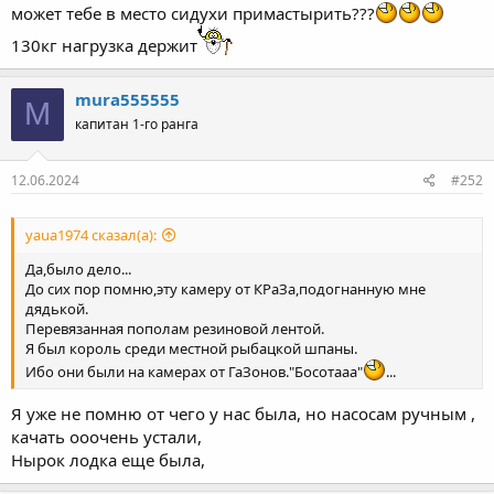
может тебе в место сидухи примастырить???
130кг нагрузка держит
mura555555
M
капитан 1-го ранга
12.06.2024
#252
yaua1974 сказал(а):
Да,было дело...
До сих пор помню,эту камеру от КРаЗа,подогнанную мне
дядькой.
Перевязанная пополам резиновой лентой.
Я был король среди местной рыбацкой шпаны.
Ибо они были на камерах от ГаЗонов."Босотааа"
...
Я уже не помню от чего у нас была, но насосам ручным ,
качать ооочень устали,
Нырок лодка еще была,