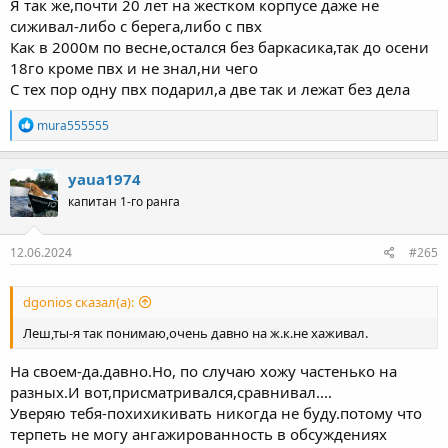
Я так же,почти 20 лет на жестком корпусе даже не
сиживал-либо с берега,либо с пвх
Как в 2000м по весне,остался без баркасика,так до осени
18го кроме пвх и не знал,ни чего
С тех пор одну пвх подарил,а две так и лежат без дела
Р
mura555555
е
а
к
yaua1974
ц
капитан 1-го ранга
и
и
:
12.06.2024
#265
dgonios сказал(а):
Леш,ты-я так понимаю,очень давно на ж.к.не хаживал.
На своем-да.давно.Но, по случаю хожу частенько на
разных.И вот,присматривался,сравнивал....
Уверяю тебя-похихикивать никогда не буду.потому что
терпеть не могу ангажированность в обсуждениях