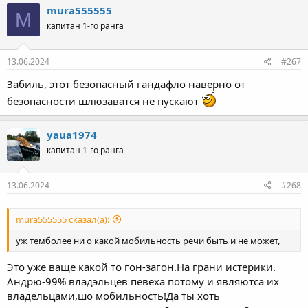
mura555555
M
капитан 1-го ранга
13.06.2024
#267
Забиль, этот безопасный гандафло наверно от
безопасности шлюзаватся не пускают
yaua1974
капитан 1-го ранга
13.06.2024
#268
mura555555 сказал(а):
уж темболее ни о какой мобильность речи быть и не может,
Это уже ваще какой то гон-загон.На грани истерики.
Андрю-99% владэльцев певеха потому и являютса их
владельцами,шо мобильность!Да ты хоть