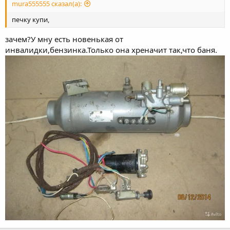
mura555555 сказал(а):
печку купи,
зачем?У мну есть новенькая от
инвалидки,бензинка.Только она хреначит так,что баня.