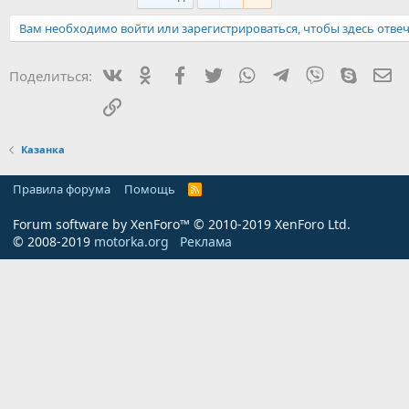
Вам необходимо войти или зарегистрироваться, чтобы здесь отвеч
Вконтакте
Одноклассники
Facebook
Twitter
WhatsApp
Telegram
Viber
Skype
Эл
Поделиться:
Ссылка
Казанка
Правила форума
Помощь
R
S
S
Forum software by XenForo™
© 2010-2019 XenForo Ltd.
© 2008-2019
motorka.org
Реклама