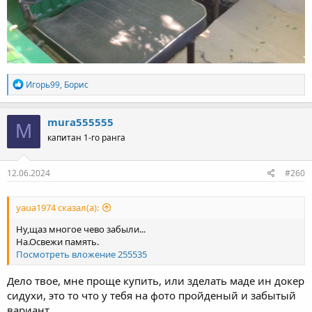
Р
Игорь99
,
Борис
е
а
к
mura555555
M
ц
капитан 1-го ранга
и
и
:
12.06.2024
#260
yaua1974 сказал(а):
Ну,щаз многое чево забыли...
На.Освежи память.
Посмотреть вложение 255535
Дело твое, мне проще купить, или зделать маде ин докер
сидухи, это то что у тебя на фото пройденый и забытый
вариант,