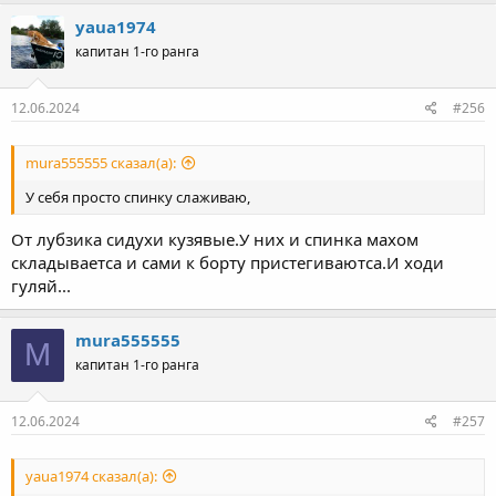
yaua1974
капитан 1-го ранга
12.06.2024
#256
mura555555 сказал(а):
У себя просто спинку слаживаю,
От лубзика сидухи кузявые.У них и спинка махом
складываетса и сами к борту пристегиваютса.И ходи
гуляй...
mura555555
M
капитан 1-го ранга
12.06.2024
#257
yaua1974 сказал(а):