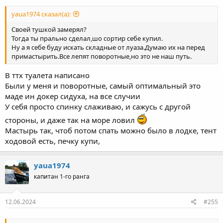
yaua1974 сказал(а):
Своей тушкой замерял?
Тогда ты прально сделал,шо сортир себе купил.
Ну а я себе буду искать складные от луаза.Думаю их на перед
примастырить.Все лепят поворотные,но это не наш путь.
В ттх туалета написано
Были у меня и поворотные, самый оптимальный это
маде ин докер сидуха, на все случии
У себя просто спинку слаживаю, и сажусь с другой
стороны, и даже так на море ловил
Мастырь так, чтоб потом спать можно было в лодке, тент
ходовой есть, печку купи,
yaua1974
капитан 1-го ранга
12.06.2024
#255