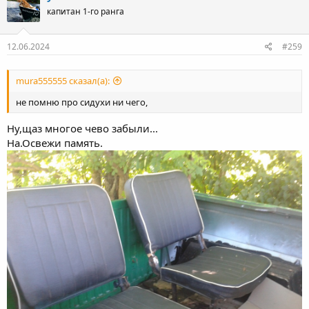
капитан 1-го ранга
12.06.2024
#259
mura555555 сказал(а):
не помню про сидухи ни чего,
Ну,щаз многое чево забыли...
На.Освежи память.