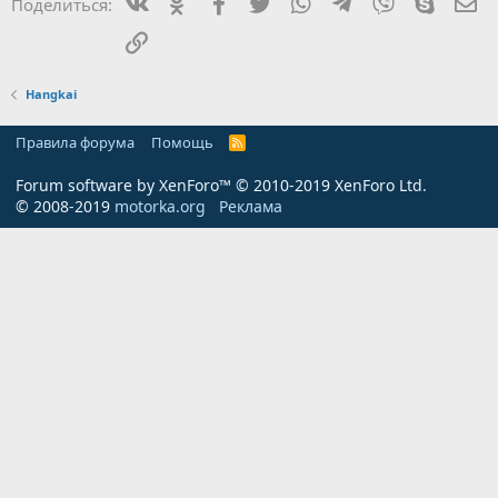
Вконтакте
Одноклассники
Facebook
Twitter
WhatsApp
Telegram
Viber
Skype
Эл
Поделиться:
:
Ссылка
Hangkai
Правила форума
Помощь
R
S
S
Forum software by XenForo™
© 2010-2019 XenForo Ltd.
© 2008-2019
motorka.org
Реклама