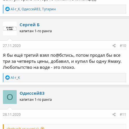
Р
Al-r_K
,
Одиссей83
,
Тугарин
е
а
к
Сергей Б
ц
капитан 1-го ранга
и
и
:
27.11.2020
#10
Я бы ещё третий взял по@бстись, потом продал бы все
три за четверть цены, добавил, и купил бы одну Ямаху.
Любопытство на воде - это плохо.
Р
Al-r_K
е
а
к
Одиссей83
О
ц
капитан 1-го ранга
и
и
:
28.11.2020
#11
chebarik сказал(а):