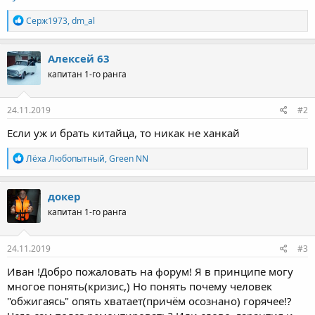
Р
Серж1973
,
dm_al
е
а
к
Алексей 63
ц
капитан 1-го ранга
и
и
:
24.11.2019
#2
Если уж и брать китайца, то никак не ханкай
Р
Лёха Любопытный
,
Green NN
е
а
к
докер
ц
капитан 1-го ранга
и
и
:
24.11.2019
#3
Иван !Добро пожаловать на форум! Я в принципе могу
многое понять(кризис,) Но понять почему человек
"обжигаясь" опять хватает(причём осознано) горячее!?