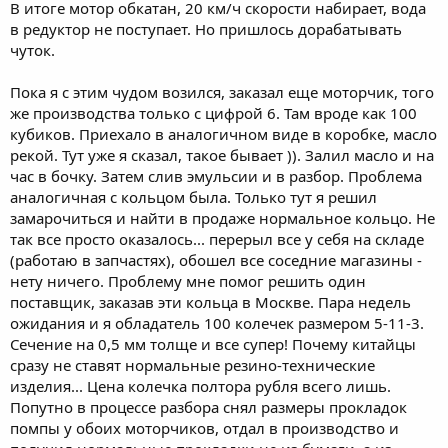
В итоге мотор обкатан, 20 км/ч скорости набирает, вода
в редуктор не поступает. Но пришлось дорабатывать
чуток.
Пока я с этим чудом возился, заказал еще моторчик, того
же производства только с цифрой 6. Там вроде как 100
кубиков. Приехало в аналогичном виде в коробке, масло
рекой. Тут уже я сказал, такое бывает )). Залил масло и на
час в бочку. Затем слив эмульсии и в разбор. Проблема
аналогичная с кольцом была. Только тут я решил
замарочиться и найти в продаже нормальное кольцо. Не
так все просто оказалось... перерыл все у себя на складе
(работаю в запчастях), обошел все соседние магазины -
нету ничего. Проблему мне помог решить один
поставщик, заказав эти кольца в Москве. Пара недель
ожидания и я обладатель 100 колечек размером 5-11-3.
Сечение на 0,5 мм толще и все супер! Почему китайцы
сразу не ставят нормальные резино-технические
изделия... Цена колечка полтора рубля всего лишь.
Попутно в процессе разбора снял размеры прокладок
помпы у обоих моторчиков, отдал в производство и