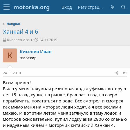
Вход
Регистрация
Hangkai
Ханкай 4 и 6
А
Д
Киселев Иван
24.11.2019
в
а
т
т
Киселев Иван
К
о
а
пассажир
р
н
т
а
е
ч
24.11.2019
#1
м
а
ы
л
Всем привет!
а
Была у меня надувная резиновая лодка уфимка, которую
лет 15 назад купил на рынке, брал раз в год на озеро
порыбачить, покататься по воде. Все смотрел и смотрел
как мимо меня на моторах люди ходят, а я все веслами
махаю. И вот этим летом меня затянуло в тему лодок и
моторов основательно. Купил лодку аква 2800 со сланью
и надувным килем + моторчик китайский Ханкай 4.