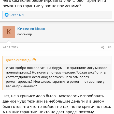
Чего сам полез ремонтировать? Или слово, гарантия и
ремонт по гарантии у вас не применимо?
Р
Green NN
е
а
к
Киселев Иван
К
ц
пассажир
и
и
:
24.11.2019
#4
докер сказал(а):
Иван !Добро пожаловать на форум! Я в принципе могу многое
понять(кризис,) Но понять почему человек "обжигаясь" опять
хватает(причём осознано) горячее!?Чего сам полез
ремонтировать? Или слово, гарантия и ремонт по гарантии у
вас не применимо?
Нет, не в кризисе дело было. Захотелось испробовать
данное чудо техники за небольшие деньги и в целом
был готов что что-то пойдет не так, но не критично пока.
А на них гарантии никто не дает вроде, поэтому