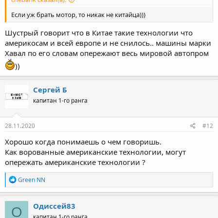
Если уж брать мотор, то никак не китайца)))
Шустрый говорит что в Китае такие технологии что
америкосам и всей европе и не снилось.. машины марки
Хавал по его словам опережают весь мировой автопром
))
Сергей Б
капитан 1-го ранга
28.11.2020
#12
Хорошо когда понимаешь о чем говоришь.
Как ворованные американские технологии, могут
опережать американские технологии ?
Р
Green NN
е
а
к
Одиссей83
О
ц
капитан 1-го ранга
и