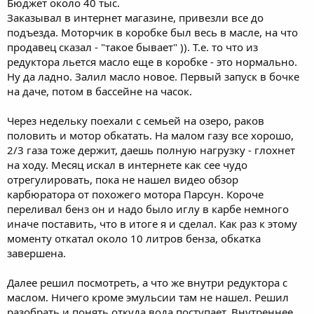
Бюджет около 40 тыс.
Заказывал в интернет магазине, привезли все до
подъезда. Моторчик в коробке был весь в масле, на что
продавец сказал - "такое бывает" )). Т.е. то что из
редуктора льется масло еще в коробке - это нормально.
Ну да ладно. Залил масло новое. Первый запуск в бочке
на даче, потом в бассейне на часок.
Через недельку поехали с семьей на озеро, раков
половить и мотор обкатать. На малом газу все хорошо,
2/3 газа тоже держит, даешь полную нагрузку - глохнет
на ходу. Месяц искал в интернете как сее чудо
отрегулировать, пока не нашел видео обзор
карбюратора от похожего мотора Парсун. Короче
переливал бенз он и надо было иглу в карбе немного
иначе поставить, что в итоге я и сделал. Как раз к этому
моменту откатал около 10 литров бенза, обкатка
завершена.
Далее решил посмотреть, а что же внутри редуктора с
маслом. Ничего кроме эмульсии там не нашел. Решил
разобрать и понять откуда вода поступает. Внутреннее