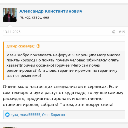
Александр Константинович
гл. кор. старшина
13.11.2025
#19
докер сказал(а):
Иван !Добро пожаловать на форум! Я в принципе могу многое
понять(кризис,) Но понять почему человек "обжигаясь" опять
хватает(причём осознано) горячее!?Чего сам полез
ремонтировать? Или слово, гарантия и ремонт по гарантии у
вас не применимо?
Очень мало настоящих специалистов в сервисах. Если
сам технарь и руки растут от куда надо, то лучше самому
раскидать, продиагностировать и качественно
отремонтировав, собрать! Потом, хоть вокруг света!
Р
луха
,
mura555555
,
Олег Борисов
е
а
к