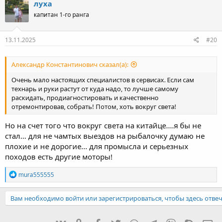
луха
ц
капитан 1-го ранга
и
и
:
13.11.2025
#20
Александр Константинович сказал(а):
Очень мало настоящих специалистов в сервисах. Если сам
технарь и руки растут от куда надо, то лучше самому
раскидать, продиагностировать и качественно
отремонтировав, собрать! Потом, хоть вокруг света!
Но на счет того что вокруг света на китайце....я бы не
стал... для не чамтых выездов на рыбалочку думаю не
плохие и не дорогие... для промысла и серьезных
походов есть другие моторы!
Р
mura555555
е
а
к
Вам необходимо войти или зарегистрироваться, чтобы здесь отвеч
ц
и
и