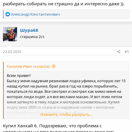
разбирать-собирать не страшно да и интересно даже )).
Р
Александр Константинович
е
а
к
Шура68
ц
старшина 2ст.
и
и
:
22.02.2020
#5
Киселев Иван сказал(а):
Всем привет!
Была у меня надувная резиновая лодка уфимка, которую лет 15
назад купил на рынке, брал раз в год на озеро порыбачить,
покататься по воде. Все смотрел и смотрел как мимо меня на
моторах люди ходят, а я все веслами махаю. И вот этим летом
меня затянуло в тему лодок и моторов основательно. Купил
лодку аква 2800 со сланью и надувным килем + моторчик
китайский Ханкай 4. Бюджет около 40 тыс.
Нажмите, чтобы раскрыть...
Заказывал в интернет магазине, привезли все до подъезда.
Моторчик в коробке был весь в масле, на что продавец сказал -
Купил Ханкай 6. Подозреваю, что проблема с
"такое бывает" )). Т.е. то что из редуктора льется масло еще в
уплотнением на тяге включения передач тоже есть.