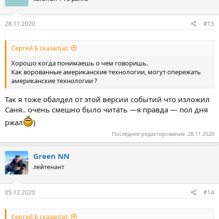
и
:
28.11.2020
#13
Сергей Б сказал(а):
Хорошо когда понимаешь о чем говоришь.
Как ворованные американские технологии, могут опережать
американские технологии ?
Так я тоже обалдел от этой версии событий что изложил
Саня.. очень смешно было читать —я правда — пол дня
ржал
)
Последнее редактирование:
28.11.2020
Green NN
лейтенант
05.12.2020
#14
Сергей Б сказал(а):