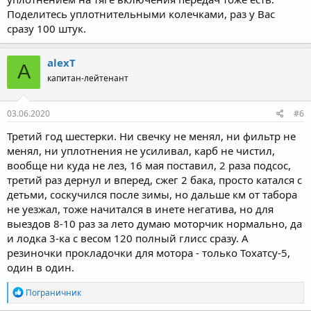
коробке - это нормально. Ну да ладно. Залил масло новое.
Поделитесь уплотнительными колечками, раз у Вас
Первый запуск в бочке на даче, потом в бассейне на часок.
сразу 100 штук.
Через недельку поехали с семьей на озеро, раков половить и
мотор обкатать. На малом газу все хорошо, 2/3 газа тоже
alexT
A
держит, даешь полную нагрузку - глохнет на ходу. Месяц искал
капитан-лейтенант
в интернете как сее чудо отрегулировать, пока не нашел видео
обзор карбюратора от похожего мотора Парсун. Короче
переливал бенз он и надо было иглу в карбе немного иначе
03.06.2020
#6
поставить, что в итоге я и сделал. Как раз к этому моменту
откатал около 10 литров бенза, обкатка завершена.
Третий год шестерки. Ни свечку не менял, ни фильтр не
менял, ни уплотнения не усиливал, карб не чистил,
Далее решил посмотреть, а что же внутри редуктора с маслом.
вообще ни куда не лез, 16 мая поставил, 2 раза подсос,
Ничего кроме эмульсии там не нашел. Решил разобрать и
третий раз дернул и вперед, сжег 2 бака, просто катался с
понять откуда вода поступает. Внутреннее устройство
достаточно простое, скопировано не понятно с кого и
детьми, соскучился после зимы, но дальше км от табора
упрощено китайцами. Сальники все в норме, подшипник не
не уезжал, тоже начитался в инете негатива, но для
люфтит, прокладка живая была. Водичка поступала через
выездов 8-10 раз за лето думаю моторчик нормально, да
уплотнительное колечко тяги включения передач. Кольцо
и лодка 3-ка с весом 120 полный глисс сразу. А
резиное, размерами 5-10-2,5.
резиночки прокладочки для мотора - только Тохатсу-5,
один в один.
Посмотреть вложение 168263
Посмотреть вложение 168264
Р
Колечко там просто болталось в своем посадочном месте. Под
Пограничник
е
рукой только паронит был, поэтому вырезал шайбу и