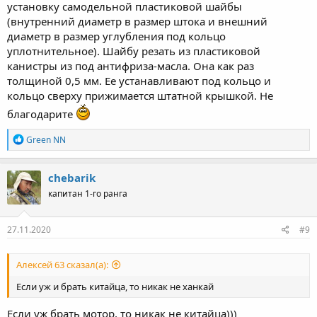
установку самодельной пластиковой шайбы
Посмотреть вложение 168265
Посмотреть вложение 168266
(внутренний диаметр в размер штока и внешний
Второй моторчик так и остался пока не обкатан, т.к. пришла
диаметр в размер углубления под кольцо
осень, все на хранении до след. года.
уплотнительное). Шайбу резать из пластиковой
канистры из под антифриза-масла. Она как раз
Личное мнение о данной технике... Сделано за свои деньги
толщиной 0,5 мм. Ее устанавливают под кольцо и
вроде не совсем ужасно, плохое только качество мелких
кольцо сверху прижимается штатной крышкой. Не
деталей, резинки, прокладки, пластик. При желании можно
доработать при минимальных затратах.
благодарите
Есть видео немного про всю эту историю:
Р
Green NN
https://www.youtube.com/channel/UCydaiDz3IV7uR49SJmm0JuA
е
а
к
chebarik
ц
капитан 1-го ранга
и
и
:
27.11.2020
#9
Алексей 63 сказал(а):
Если уж и брать китайца, то никак не ханкай
Если уж брать мотор, то никак не китайца)))