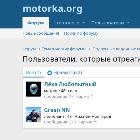
Форум
Что нового
Пользователи
Новые сообщения
Поиск по форуму
Форум
Тематические форумы
Подвесные лодочные 
Пользователи, которые отреаг
Все
(2)
Нравится
(2)
Лёха Любопытный
матрос
·
48
·
село
Сообщения
17
Карма
1
Green NN
лейтенант
·
43
·
Нижний Новгород
Сообщения
270
Карма
75