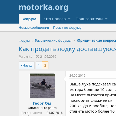
Форум
Что нового
Пользователи
Новые сообщения
Поиск по форуму
Форум
Тематические форумы
Юридические вопрос
Как продать лодку доставшуюся 
А
Д
rekriter
21.06.2019
в
а
Назад
1
2
т
т
о
а
р
н
24.06.2019
т
а
Выше Луха подсказал са
е
ч
м
а
мотора больше 10 сил, и
ы
л
на месте пытается прит
а
поспорить сложнее т.к. 
Георг Ом
200 кг. Да и вообще, н
капитан 1-го ранга
ставить мотор более 10 
Регистрация
01.07.2016