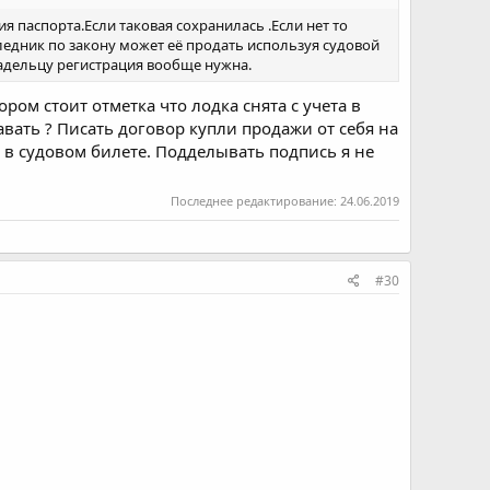
 паспорта.Если таковая сохранилась .Если нет то
следник по закону может её продать используя судовой
адельцу регистрация вообще нужна.
ором стоит отметка что лодка снята с учета в
авать ? Писать договор купли продажи от себя на
й в судовом билете. Подделывать подпись я не
Последнее редактирование:
24.06.2019
#30