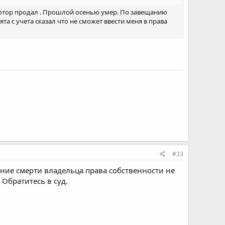
, мотор продал . Прошлой осенью умер. По завещанию
та с учета сказал что не сможет ввести меня в права
#33
ение смерти владельца права собственности не
 Обратитесь в суд.