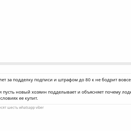
 лет за подделку подписи и штрафом до 80 к не бодрит вовсе
 и пусть новый хозяин подделывает и объясняет почему лодк
условиях ее купит.
есят шесть whatsapp viber