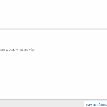
есят шесть whatsapp viber
Вам необходи