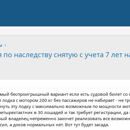
ы
по наследству снятую с учета 7 лет н
мый беспроигрышный вариант если есть судовой билет со с
 лодка с мотором 200 кг без пассажиров не набирает - не т
януть эту лодку с максимально возможным по мощности мотор
четырехтактник в 30 лошадей и так требует регистрации, да
овый владелец непременно захочет реализовать все возможно
сил, а доков нормальных нет. Вот тут будет засада.