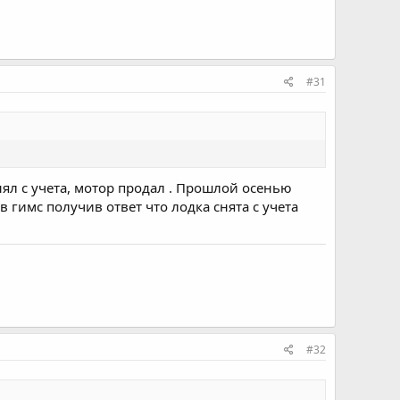
#31
нял с учета, мотор продал . Прошлой осенью
 гимс получив ответ что лодка снята с учета
#32