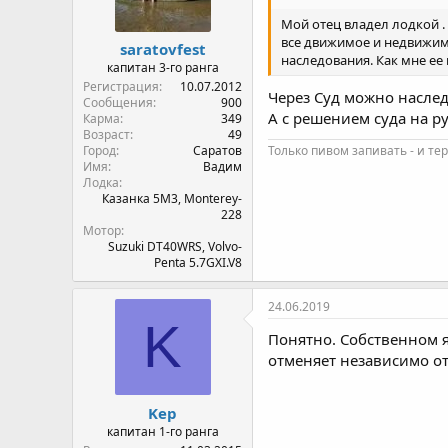
Мой отец владел лодкой .
все движимое и недвижимое
saratovfest
наследования. Как мне ее
капитан 3-го ранга
Регистрация
10.07.2012
Через Суд можно наслед
Сообщения
900
А с решением суда на р
Карма
349
Возраст
49
Город
Саратов
Только пивом запивать - и тер
Имя
Вадим
Лодка
Казанка 5М3, Monterey-
228
Мотор
Suzuki DT40WRS, Volvo-
Penta 5.7GXI.V8
24.06.2019
K
Понятно. Собственном я
отменяет независимо от
Kep
капитан 1-го ранга