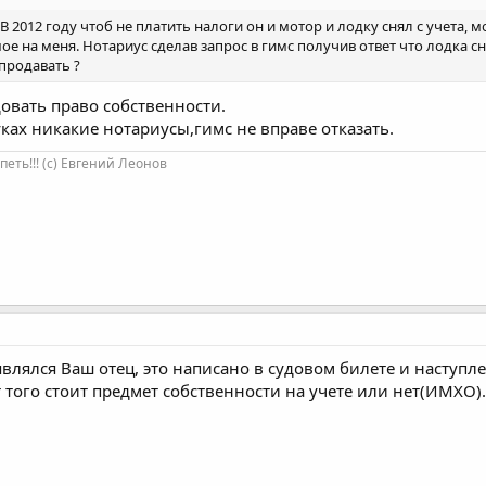
 В 2012 году чтоб не платить налоги он и мотор и лодку снял с учета
 на меня. Нотариус сделав запрос в гимс получив ответ что лодка сня
 продавать ?
овать право собственности.
уках никакие нотариусы,гимс не вправе отказать.
петь!!! (c) Евгений Леонов
влялся Ваш отец, это написано в судовом билете и наступл
 того стоит предмет собственности на учете или нет(ИМХО).