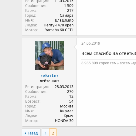
Регистрация
11.03.2015
Сообщения
1 509
Карма
217
Город
Самара
Имя
Владимир
Лодка
Нептун 470 open
Мотор
Yamaha 60 CETL
24.06.2019
Всем спасибо За ответы!
8 985 899 сорок семь восемьд
rekriter
лейтенант
Регистрация
28.03.2013
Сообщения
270
Карма
12
Возраст
54
Город
Москва
Имя
Кирилл
Лодка
Крым
Мотор
HONDA 30
Назад
1
2