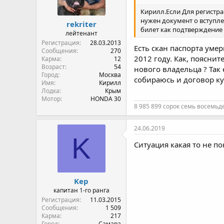
Кирилл.Если Для регистра
нужен документ о вступле
rekriter
билет как подтверждение
лейтенант
Регистрация
28.03.2013
Есть скан паспорта умер
Сообщения
270
2012 году. Как, пояснит
Карма
12
Возраст
54
нового владельца ? Так
Город
Москва
собираюсь и договор ку
Имя
Кирилл
Лодка
Крым
Мотор
HONDA 30
8 985 899 сорок семь восемьд
24.06.2019
K
Ситуация какая то не по
Kep
капитан 1-го ранга
Регистрация
11.03.2015
Сообщения
1 509
Карма
217
Город
Самара