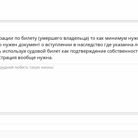
рации по билету (умершего владельца) то как минимум нужн
то нужен документ о вступлении в наследство где указанна 
ь используя судовой билет как подтверждение собственнос
страция вообще нужна.
трудней любить такую жизнь!