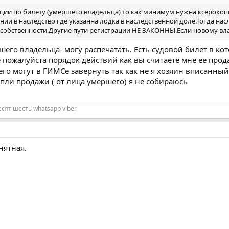
ции по билету (умершего владельца) то как минимум нужна ксерокопия
нии в наследство где указанна лодка в наследственной доле.Тогда на
 собственности.Другие пути регистрации НЕ ЗАКОННЫ.Если новому вл
шего владельца- могу распечатать. Есть судовой билет в кот
е пожалуйста порядок действий как вы считаете мне ее прод
 его могут в ГИМСе завернуть так как не я хозяин вписанны
пли продажи ( от лица умершего) я не собираюсь
есят шесть whatsapp viber
нятная.