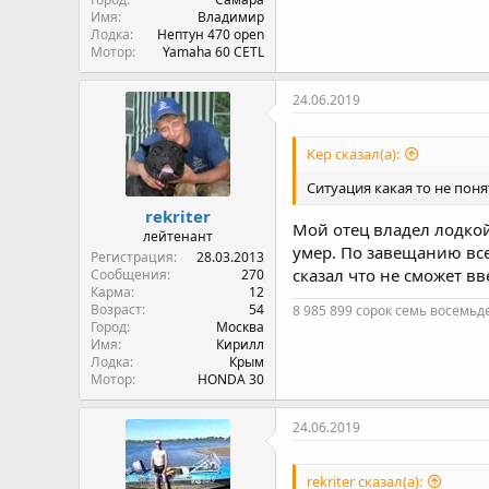
Имя
Владимир
Лодка
Нептун 470 open
Мотор
Yamaha 60 CETL
24.06.2019
Kep сказал(а):
Ситуация какая то не поня
rekriter
Мой отец владел лодкой
лейтенант
умер. По завещанию все
Регистрация
28.03.2013
сказал что не сможет вв
Сообщения
270
Карма
12
Возраст
54
8 985 899 сорок семь восемьд
Город
Москва
Имя
Кирилл
Лодка
Крым
Мотор
HONDA 30
24.06.2019
rekriter сказал(а):