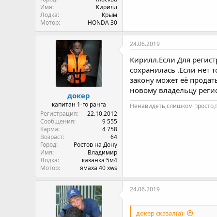
Имя
Кирилл
Лодка
Крым
Мотор
HONDA 30
24.06.2019
Кирилл.Если Для регист
сохранилась .Если нет 
закону может её продат
новому владельцу реги
докер
капитан 1-го ранга
Ненавидеть,слишком просто,
Регистрация
22.10.2012
Сообщения
9 555
Карма
4 758
Возраст
64
Город
Ростов на Дону
Имя
Владимир
Лодка
казанка 5м4
Мотор
ямаха 40 xws
24.06.2019
докер сказал(а):