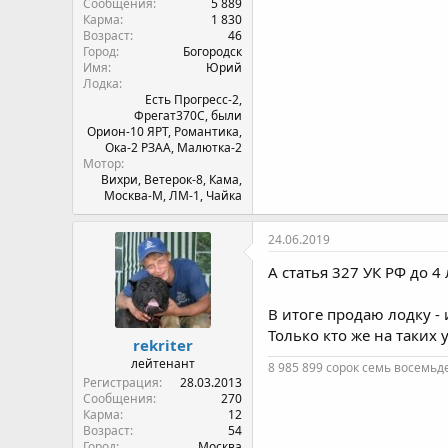
Сообщения
5 889
Карма
1 830
Возраст
46
Город
Богородск
Имя
Юрий
Лодка
Есть Прогресс-2,
Фрегат370С, были
Орион-10 ЯРТ, Романтика,
Ока-2 РЗАА, Малютка-2
Мотор
Вихри, Ветерок-8, Кама,
Москва-М, ЛМ-1, Чайка
24.06.2019
А статья 327 УК РФ до 4
В итоге продаю лодку -
Только кто же на таких 
rekriter
лейтенант
8 985 899 сорок семь восемьд
Регистрация
28.03.2013
Сообщения
270
Карма
12
Возраст
54
Город
Москва