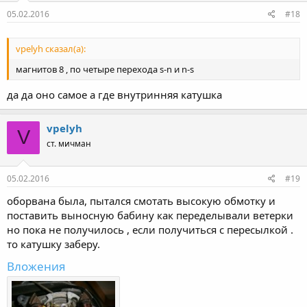
05.02.2016
#18
vpelyh сказал(а):
магнитов 8 , по четыре перехода s-n и n-s
да да оно самое а где внутринняя катушка
vpelyh
V
ст. мичман
05.02.2016
#19
оборвана была, пытался смотать высокую обмотку и
поставить выносную бабину как переделывали ветерки
но пока не получилось , если получиться с пересылкой .
то катушку заберу.
Вложения