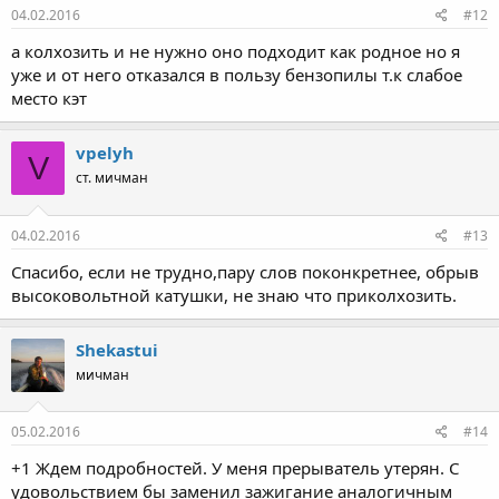
04.02.2016
#12
а колхозить и не нужно оно подходит как родное но я
уже и от него отказался в пользу бензопилы т.к слабое
место кэт
vpelyh
V
ст. мичман
04.02.2016
#13
Cпасибо, если не трудно,пару слов поконкретнее, обрыв
высоковольтной катушки, не знаю что приколхозить.
Shekastui
мичман
05.02.2016
#14
+1 Ждем подробностей. У меня прерыватель утерян. С
удовольствием бы заменил зажигание аналогичным