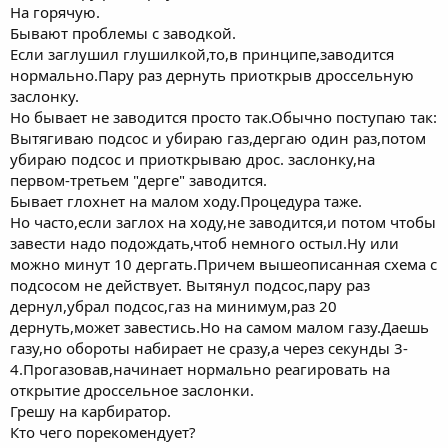
На горячую.
Бывают проблемы с заводкой.
Если заглушил глушилкой,то,в принципе,заводится
нормально.Пару раз дернуть приоткрыв дроссельную
заслонку.
Но бывает не заводится просто так.Обычно поступаю так:
Вытягиваю подсос и убираю газ,дергаю один раз,потом
убираю подсос и приоткрываю дрос. заслонку,на
первом-третьем "дерге" заводится.
Бывает глохнет на малом ходу.Процедура таже.
Но часто,если заглох на ходу,не заводится,и потом чтобы
завести надо подождать,чтоб немного остыл.Ну или
можно минут 10 дергать.Причем вышеописанная схема с
подсосом не действует. Вытянул подсос,пару раз
дернул,убрал подсос,газ на минимум,раз 20
дернуть,может завестись.Но на самом малом газу.Даешь
газу,но обороты набирает не сразу,а через секунды 3-
4.Прогазовав,начинает нормально реагировать на
открытие дроссельное заслонки.
Грешу на карбиратор.
Кто чего порекомендует?