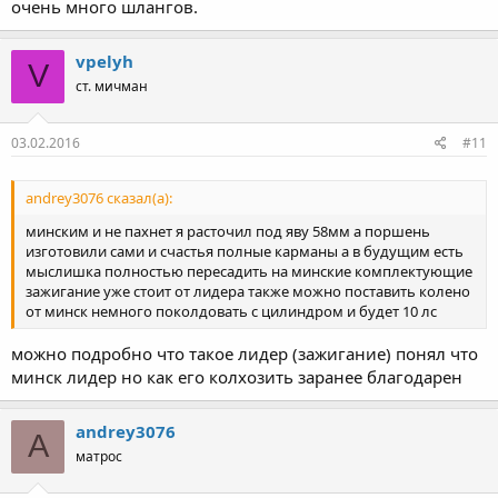
очень много шлангов.
vpelyh
V
ст. мичман
03.02.2016
#11
andrey3076 сказал(а):
минским и не пахнет я расточил под яву 58мм а поршень
изготовили сами и счастья полные карманы а в будущим есть
мыслишка полностью пересадить на минские комплектующие
зажигание уже стоит от лидера также можно поставить колено
от минск немного поколдовать с цилиндром и будет 10 лс
можно подробно что такое лидер (зажигание) понял что
минск лидер но как его колхозить заранее благодарен
andrey3076
A
матрос