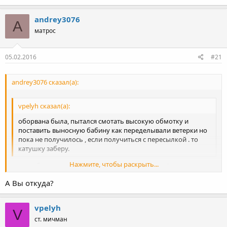
andrey3076
A
матрос
05.02.2016
#21
andrey3076 сказал(а):
vpelyh сказал(а):
оборвана была, пытался смотать высокую обмотку и
поставить выносную бабину как переделывали ветерки но
пока не получилось , если получиться с пересылкой . то
катушку заберу.
Нажмите, чтобы раскрыть...
нет проблем в москву отправить что либо а как Вы её снимали,
гайки внизу?
А Вы откуда?
Нажмите, чтобы раскрыть...
vpelyh
V
ст. мичман