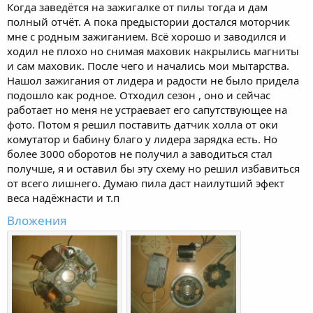
Когда заведётся на зажигалке от пилы тогда и дам
полный отчёт. А пока предыстории достался моторчик
мне с родным зажиганием. Всё хорошо и заводился и
ходил не плохо но снимая маховик накрылись магниты
и сам маховик. После чего и начались мои мытарства.
Нашол зажигания от лидера и радости не было придела
подошло как родное. Отходил сезон , оно и сейчас
работает но меня не устраевает его сапутствующее на
фото. Потом я решил поставить датчик холла от оки
комутатор и бабину благо у лидера зарядка есть. Но
более 3000 оборотов не получил а заводиться стал
получше, я и оставил бы эту схему но решил избавиться
от всего лишнего. Думаю пила даст наилутший эфект
веса надёжнасти и т.п
Вложения