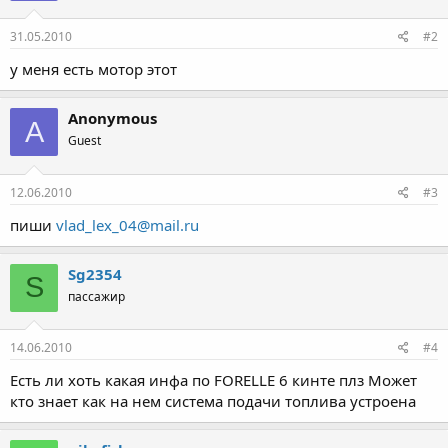
31.05.2010
#2
у меня есть мотор этот
Anonymous
A
Guest
12.06.2010
#3
пиши
vlad_lex_04@mail.ru
Sg2354
S
пассажир
14.06.2010
#4
Есть ли хоть какая инфа по FORELLE 6 кинте плз Может
кто знает как на нем система подачи топлива устроена