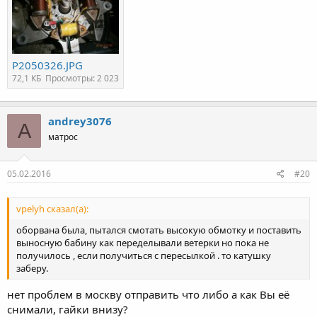
P2050326.JPG
72,1 КБ
Просмотры: 2 023
andrey3076
A
матрос
05.02.2016
#20
vpelyh сказал(а):
оборвана была, пытался смотать высокую обмотку и поставить
выносную бабину как переделывали ветерки но пока не
получилось , если получиться с пересылкой . то катушку
заберу.
нет проблем в москву отправить что либо а как Вы её
снимали, гайки внизу?