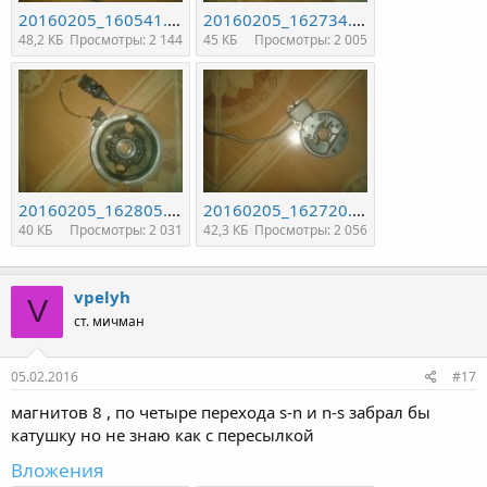
20160205_160541.jpg
20160205_162734.jpg
48,2 КБ
Просмотры: 2 144
45 КБ
Просмотры: 2 005
20160205_162805.jpg
20160205_162720.jpg
40 КБ
Просмотры: 2 031
42,3 КБ
Просмотры: 2 056
vpelyh
V
ст. мичман
05.02.2016
#17
магнитов 8 , по четыре перехода s-n и n-s забрал бы
катушку но не знаю как с пересылкой
Вложения