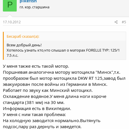
pikefish
P
гл. кор. старшина
17.10.2012
#5
Бесараб сказал(а):
Всем добрый день!
Хотелось узнать кто,что слышал о маторах FORELLE TYP: 125/1
7.5 л.с.
У меня также есть такой мотор.
Поршневая аналогична мотору мотоцикла "Минск",т.к.
прообразом был мотор мотоцикла DKW RT 125,завод был
эвакуирован после войны из Германии в Минск.
Работает по звуку как Минский мотоцикл.
Охлаждение водяное.У меня длина ноги короче
стандарта (381 мм) на 30 мм.
Информация есть в Википедии.
У меня с ним такая проблема:
На холодную заводится нормально.Вытянуть
подсос,пару раз дернуть и заведется.