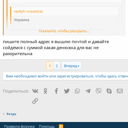
vpelyh сказал(а):
Украина
она не маленькая смотря куда один дальнобойщик
Нажмите, чтобы раскрыть...
знакомый туда ходит
пишите полный адрес я вышлю почтой и давайте
Нажмите, чтобы раскрыть...
Ответил в личку , спасибо
сойдёмся с суммой какая денюжка для вас не
разорительна
Нажмите, чтобы раскрыть...
1
2
Вперед
Вам необходимо войти или зарегистрироваться, чтобы здесь отвеч
Вконтакте
Одноклассники
Facebook
Twitter
WhatsApp
Telegram
Viber
Skype
Эл
Поделиться:
Ссылка
Ретро
Правила форума
Помощь
R