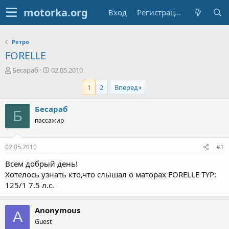
Вход
Регистрация
Ретро
FORELLE
А
Д
Бесараб
02.05.2010
в
а
1
2
Вперед
т
т
о
а
р
н
Бесараб
Б
т
а
пассажир
е
ч
м
а
ы
л
02.05.2010
#1
а
Всем добрый день!
Хотелось узнать кто,что слышал о маторах FORELLE TYP:
125/1 7.5 л.с.
Anonymous
A
Guest