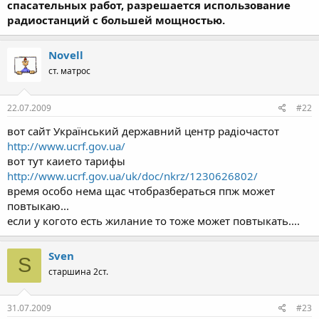
спасательных работ, разрешается использование
радиостанций с большей мощностью.
Novell
ст. матрос
22.07.2009
#22
вот сайт Український державний центр радіочастот
http://www.ucrf.gov.ua/
вот тут каието тарифы
http://www.ucrf.gov.ua/uk/doc/nkrz/1230626802/
время особо нема щас чтобразбераться ппж может
повтыкаю...
если у когото есть жилание то тоже может повтыкать....
Sven
S
старшина 2ст.
31.07.2009
#23