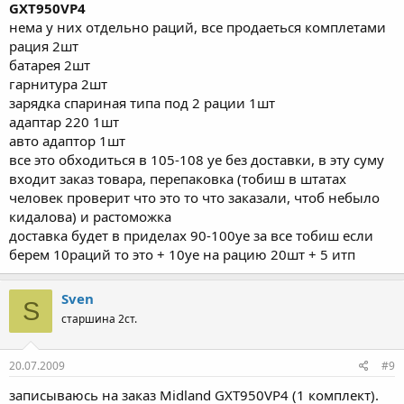
GXT950VP4
нема у них отдельно раций, все продаеться комплетами
рация 2шт
батарея 2шт
гарнитура 2шт
зарядка спариная типа под 2 рации 1шт
адаптар 220 1шт
авто адаптор 1шт
все это обходиться в 105-108 уе без доставки, в эту суму
входит заказ товара, перепаковка (тобиш в штатах
человек проверит что это то что заказали, чтоб небыло
кидалова) и растоможка
доставка будет в приделах 90-100уе за все тобиш если
берем 10раций то это + 10уе на рацию 20шт + 5 итп
Sven
S
старшина 2ст.
20.07.2009
#9
записываюсь на заказ Midland GXT950VP4 (1 комплект).