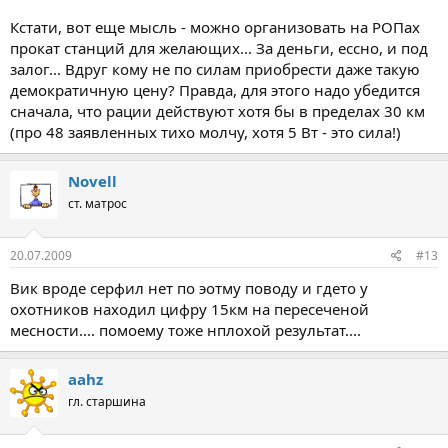
Кстати, вот еще мысль - можно организовать на РОПах
прокат станций для желающих... За деньги, ессно, и под
залог... Вдруг кому не по силам приобрести даже такую
демократичную цену? Правда, для этого надо убедится
сначала, что рации действуют хотя бы в пределах 30 км
(про 48 заявленных тихо молчу, хотя 5 Вт - это сила!)
Novell
ст. матрос
20.07.2009
#13
Вик вроде серфил нет по эотму поводу и гдето у
охотников находил цифру 15км на пересеченой
месности.... помоему тоже нплохой результат....
aahz
гл. старшина