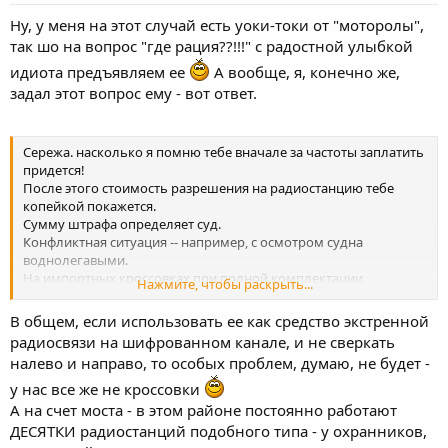
Ну, у меня на этот случай есть уоки-токи от "моторолы",
так шо на вопрос "где рация??!!!" с радостной улыбкой
идиота предъявляем ее
А вообще, я, конечно же,
задал этот вопрос ему - вот ответ.
Сережа. насколько я помню тебе вначале за частоты заплатить
придется!
После этого стоимость разрешения на радиостанцию тебе
копейкой покажется.
Сумму штрафа определяет суд.
Конфликтная ситуация -- например, с осмотром судна
воднолегавыми.
На импортных кроссовках при полной комплектации
Нажмите, чтобы раскрыть...
радиосредствами -- у них это постоянно, бизнес такой.
В общем, если использовать ее как средство экстренной
радиосвязи на шифрованном канале, и не сверкать
налево и направо, то особых проблем, думаю, не будет -
у нас все же не кроссовки
А на счет моста - в этом районе постоянно работают
ДЕСЯТКИ радиостанций подобного типа - у охранников,