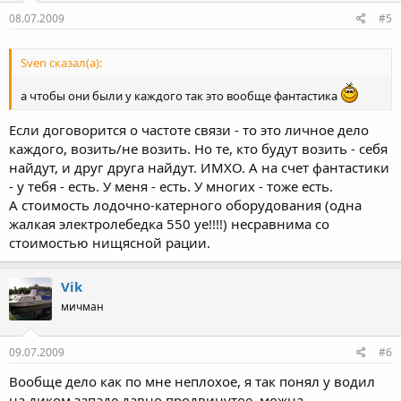
08.07.2009
#5
Sven сказал(а):
а чтобы они были у каждого так это вообще фантастика
Если договорится о частоте связи - то это личное дело
каждого, возить/не возить. Но те, кто будут возить - себя
найдут, и друг друга найдут. ИМХО. А на счет фантастики
- у тебя - есть. У меня - есть. У многих - тоже есть.
А стоимость лодочно-катерного оборудования (одна
жалкая электролебедка 550 уе!!!!) несравнима со
стоимостью нищясной рации.
Vik
мичман
09.07.2009
#6
Вообще дело как по мне неплохое, я так понял у водил
на диком западе давно продвинутое, можна