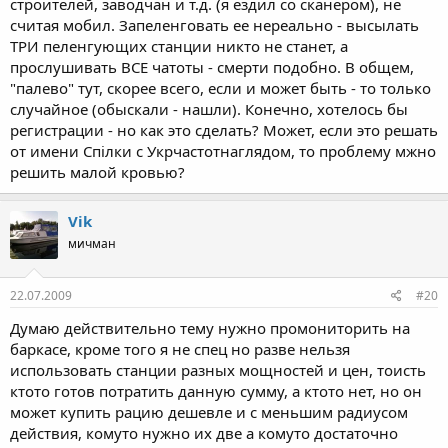
строителей, заводчан и т.д. (я ездил со сканером), не
считая мобил. Запеленговать ее нереально - высылать
ТРИ пеленгующих станции никто не станет, а
прослушивать ВСЕ чатоты - смерти подобно. В общем,
"палево" тут, скорее всего, если и может быть - то только
случайное (обыскали - нашли). Конечно, хотелось бы
регистрации - но как это сделать? Может, если это решать
от имени Спілки с Укрчастотнаглядом, то проблему мжно
решить малой кровью?
Vik
мичман
22.07.2009
#20
Думаю действительно тему нужно промониторить на
баркасе, кроме того я не спец но разве нельзя
использовать станции разных мощностей и цен, тоисть
ктото готов потратить данную сумму, а ктото нет, но он
может купить рацию дешевле и с меньшим радиусом
действия, комуто нужно их две а комуто достаточно