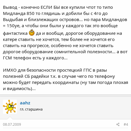
Вывод - конечно ЕСЛИ БЫ все купили чтот то типо
Мидланда 850 то глядишь и добили бы с 4го до
Выдыбая и близлежащих островов... но пара Мидландов
= 150уе, а чтобы они были у каждого так это вообще
фантастика
да и вообще, дорогое оборудование на
катере ставить не хочется, тем более не хочется его
ставить на прогрессе, особенно не хочется ставить
дорогое оборудование сомнительной полезности... а вот
ГСМ телефон есть у каждого...
ИМХО для безопасности простецкий ГПС в разы
полезней СБ радейки т.к. в случае чего по телефону
можно будет передать координаты (ну там погода плохая
и видимость)...
aahz
гл. старшина
08.07.2009
#4