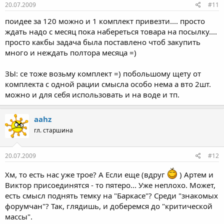
20.07.2009
#11
поидее за 120 можно и 1 комплект привезти.... просто
ждать надо с месяц пока набереться товара на посылку....
просто какбы задача была поставлено чтоб закупить
много и неждать полтора месяца =)
ЗЫ: се тоже возьму комплект =) побольшому щету от
комплекта с одной рации смысла особо нема а вто 2шт.
можно и для себя использовать и на воде и тп.
aahz
гл. старшина
20.07.2009
#12
Хм, то есть нас уже трое? А Если еще (вдруг
) Артем и
Виктор присоединятся - то пятеро... Уже неплохо. Может,
есть смысл поднять темку на "Баркасе"? Среди "знакомых
форумчан"? Так, глядишь, и доберемся до "критической
массы".