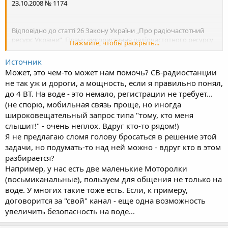
23.10.2008 № 1174
Відповідно до статті 26 Закону України „Про радіочастотний
ресурс України”, Плану використання радіочастотного ресурсу
Нажмите, чтобы раскрыть...
України, затвердженого постановою Кабінету Міністрів України
від 09.06.2006 № 815, та з метою скорочення термінів допуску на
Источник
ринок України деяких радіоелектронних засобів (далі – РЕЗ)
Может, это чем-то может нам помочь? СВ-радиостанции
масового виробництва, які включені до Переліку
не так уж и дороги, а мощность, если я правильно понял,
радіоелектронних засобів та випромінювальних пристроїв, для
до 4 ВТ. На воде - это немало, регистрации не требует...
експлуатації яких не потрібні дозволи на експлуатацію,
затвердженого рішенням НКРЗ від 06.09.2007 № 914 та
(не спорю, мобильная связь проще, но иногда
зареєстрованого Міністерством юстиції України 20.11.2007 за №
широковещательный запрос типа "тому, кто меня
1297/14564, Національна комісія з питань регулювання зв’язку
слышит!" - очень неплох. Вдруг кто-то рядом!)
України
Я не предлагаю сломя голову бросаться в решение этой
ВИРІШИЛА:
задачи, но подумать-то над ней можно - вдруг кто в этом
разбирается?
1. Визначити можливість застосування в Україні наступних типів
РЕЗ без установлення додаткових вимог до конкретної моделі
Например, у нас есть две маленькие Моторолки
РЕЗ з ознаками, наведеними в додатках:
(восьмиканальные), пользуем для общения не только на
воде. У многих такие тоже есть. Если, к примеру,
1) Абонентського обладнання системи стільникового
договорится за "свой" канал - еще одна возможность
радіозв’язку E-GSM/GSM-900/GSM-1800, згідно з додатком 1;
увеличить безопасность на воде...
2) Абонентського обладнання системи стільникового
радіозв’язку IMT-2000 (UMTS/WCDMA), згідно з додатком 2;