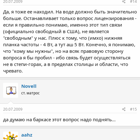
20.07.2009
#14
Да, я тоже ее находил. На воде должно быть значительно
больше. Останавливает только вопрос лицензирования -
если я правильно понимаю, именно этот тип связи
(официально свободный в США), не является
"свободным" у нас. Плюс к тому, что (имхо) нижняя
планка частоты - 4 Вт, а тут аш 5 Вт. Конечно, я понимаю,
что "кому мы нужны", но на всяк правовую сторону
вопроса я бы пробил - ибо связь будет осуществляться
не в степи-горах, а в пределах столицы и области, что
чревато.
Novell
ст. матрос
20.07.2009
#15
да думаю на баркасе этот вопрос надо поднять...
aahz