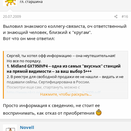
гл. старшина
20.07.2009
#16
Выловил знакомого коллегу-связиста, оч ответственный
и знающий человек, близкий к "кругам".
Вот что он мне ответил:
Сергей, ты хотел офф информацию -- она неутешительная!
Но все по порядку.
1. Midland GXT950VP4 -- одна из самых "вкусных" станций
на прямой видимости -- за ваш выбор 5+++
2. В реестре для свободной продажи ее не нашли -- видать и не
подавали сейлы. Сертифицирована в России.
Посмотри еще сам, стартануть можно с
http://www.nkrz.gov.ua/img/zstored/File ... 9-2009.pdf
Нажмите, чтобы раскрыть...
3. Диапазон, в котором она работает -- не морской, т.е. работа в
нем требует лицензирования, р/средство требует
Просто информация к сведению, не стоит ее
обязательной регистрации (это по закону).
воспринимать, как отказ от приобретения
4. На станции по пол-ватта еще глаза закрывают, однако 5 Вт -- в
случае конфликтной ситации вероятнее всего будет изъята.
Причем, скорее всего -- со штрафом.
Novell