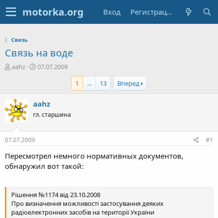
Вход
Регистрация
Связь
Связь на воде
А
Д
aahz
07.07.2009
в
а
1
...
13
Вперед
т
т
о
а
р
н
aahz
т
а
гл. старшина
е
ч
м
а
ы
л
07.07.2009
#1
а
Пересмотрел немного нормативных документов,
обнаружил вот такой:
Рішення №1174 від 23.10.2008
Про визначення можливості застосування деяких
радіоелектронних засобів на території України