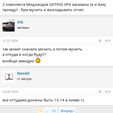
2 комплекта Мидландов GXT950 VP4 заказаны (я и Ааз),
приедут - бум мучить и выкладывать отчет.
Vik
мичман
31.07.2009
#24
так может сначало мочить а потом мучить.
а откуда и когда будут?
вообще завидую
Novell
ст. матрос
03.08.2009
#25
все оттудаже должны быть 13-14 в киеве =)
1
...
13
Вперед