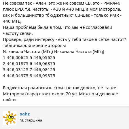
Не совсем так - Алан, это же не совсем CB, это - PMR446
плюс LPD, т.е. частоты - 430 и 440 МГц, а моя Моторола,
как и большинство "бюджетных" СВ-шек - только PMR -
440 МГц.
Наша проблема была в том, что мы не согласовали
частоту связи.
Проверь, ради интересу - есть у тебя такое в сетке частот?
Табличка для моей моторолы
№ канала Частота (МГц) № канала Частота (МГц)
1 446,00625 5 446,05625
2 446,01875 6 446,06875
3 446,03125 7 446,08125
4 446,04375 8 446,09375
Бюджетная радиосвязь стоит не так дорого, т.е. та же
Моторола (пара) стоит около 70 уе. Можно и дешевле
найти.
aahz
гл. старшина