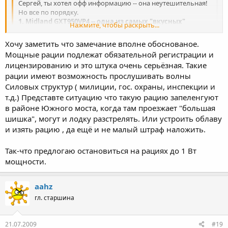
Сергей, ты хотел офф информацию -- она неутешительная!
Но все по порядку.
1. Midland GXT950VP4 -- одна из самых "вкусных"
Нажмите, чтобы раскрыть...
станций на прямой видимости -- за ваш выбор 5+++
2. В реестре для свободной продажи ее не нашли -- видать
Хочу заметить что замечание вполне обоснованое.
и не подавали сейлы. Сертифицирована в России.
Мощные рации подлежат обязательной регистрации и
Посмотри еще сам, стартануть можно с
лицензированию и это штука очень серьёзная. Такие
http://www.nkrz.gov.ua/img/zstored/File ... 9-2009.pdf
Нажмите, чтобы раскрыть...
рации имеют возможность прослушивать волны
3. Диапазон, в котором она работает -- не морской, т.е.
работа в нем требует лицензирования, р/средство требует
Силовых структур ( милиции, гос. охраны, инспекции и
Просто информация к сведению, не стоит ее воспринимать, как
обязательной регистрации (это по закону).
т.д.) Представте ситуацию что такую рацию запеленгуют
отказ от приобретения
4. На станции по пол-ватта еще глаза закрывают, однако 5
в районе Южного моста, когда там проезжает "большая
Вт -- в случае конфликтной ситации вероятнее всего будет
шишка", могут и лодку разстрелять. Или устроить облаву
изъята. Причем, скорее всего -- со штрафом.
и изять рацию , да ещё и не малый штраф наложить.
Так-что предлогаю остановиться на рациях до 1 Вт
мощности.
aahz
гл. старшина
21.07.2009
#19