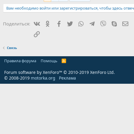
Вам необходимо войти или зарегистрироваться, чтобы здесь отвеч
Вконтакте
Одноклассники
Facebook
Twitter
WhatsApp
Telegram
Viber
Skype
Эл
Поделиться:
Ссылка
Связь
Правила форума
Помощь
R
S
S
Forum software by XenForo™
© 2010-2019 XenForo Ltd.
© 2008-2019
motorka.org
Реклама