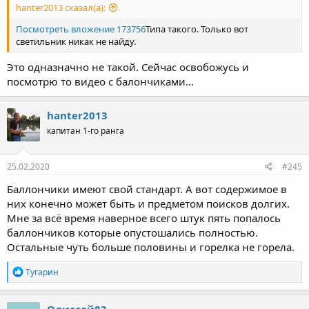
hanter2013 сказал(а):
Посмотреть вложение 173756
Типа такого. Только вот
светильник никак не найду.
Это одназначно не такой. Сейчас освобожусь и
посмотрю то видео с балончиками...
hanter2013
капитан 1-го ранга
25.02.2020
#245
Баллончики имеют свой стандарт. А вот содержимое в
них конечно может быть и предметом поисков долгих.
Мне за всё время наверное всего штук пять попалось
баллончиков которые опустошались полностью.
Остальные чуть больше половины и горелка не горела.
Р
Тугарин
е
а
к
Одиссей83