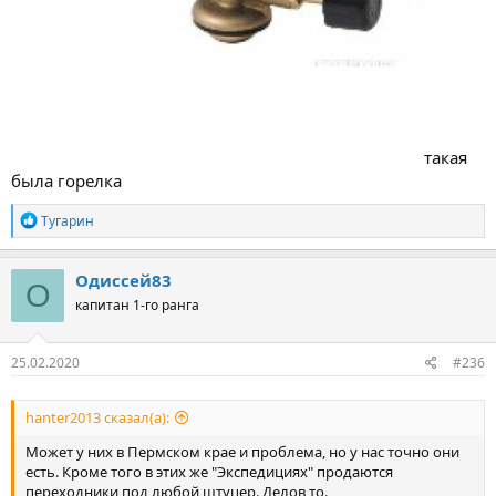
такая
была горелка
Р
Тугарин
е
а
к
Одиссей83
О
ц
капитан 1-го ранга
и
и
:
25.02.2020
#236
hanter2013 сказал(а):
Может у них в Пермском крае и проблема, но у нас точно они
есть. Кроме того в этих же "Экспедициях" продаются
переходники под любой штуцер. Делов то.