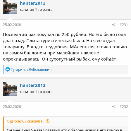
hanter2013
капитан 1-го ранга
25.02.2020
#231
Последний раз покупал по 250 рублей. Но это было года
два назад. Плита туристическая была. Но я её отдал
товарищу. В лодке неудобная. МАленькая, стояла только
на самом баллоне и при малейшем наклоне
опрокидывалась. Он сухопутный рыбак, ему сойдёт.
Р
Тугарин
,
вЯчЕславович
е
а
к
hanter2013
ц
капитан 1-го ранга
и
и
:
25.02.2020
#232
Одиссей83 сказал(а):
Он мне дней 5 назад ответил что с балончиками к его грилю в