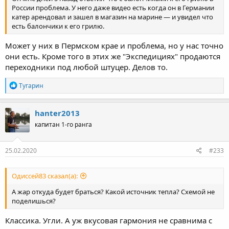
России проблема. У него даже видео есть когда он в Германии
катер арендовал и зашел в магазин на марине — и увидел что
есть балончики к его грилю.
Может у них в Пермском крае и проблема, но у нас точно
они есть. Кроме того в этих же "Экспедициях" продаются
переходники под любой штуцер. Делов то.
Р
Тугарин
е
а
к
hanter2013
ц
капитан 1-го ранга
и
и
:
25.02.2020
#233
Одиссей83 сказал(а):
А жар откуда будет браться? Какой источник тепла? Схемой не
поделишься?
Классика. Угли. А уж вкусовая гармония не сравнима с