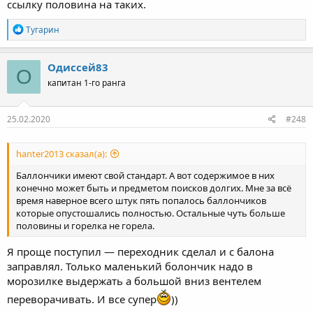
ссылку половина на таких.
Р
Тугарин
е
а
к
Одиссей83
О
ц
капитан 1-го ранга
и
и
:
25.02.2020
#248
hanter2013 сказал(а):
Баллончики имеют свой стандарт. А вот содержимое в них
конечно может быть и предметом поисков долгих. Мне за всё
время наверное всего штук пять попалось баллончиков
которые опустошались полностью. Остальные чуть больше
половины и горелка не горела.
Я проще поступил — переходник сделал и с балона
заправлял. Только маленький болончик надо в
морозилке выдержать а большой вниз вентелем
переворачивать. И все супер
))