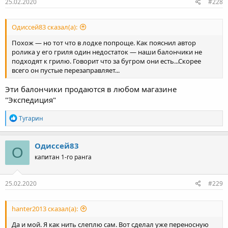
25.02.2020
#228
Одиссей83 сказал(а):
Похож — но тот что в лодке попроще. Как пояснил автор
ролика у его гриля один недостаток — наши балончики не
подходят к грилю. Говорит что за бугром они есть...Скорее
всего он пустые перезаправляет...
Эти балончики продаются в любом магазине
"Экспедиция"
Р
Тугарин
е
а
к
Одиссей83
О
ц
капитан 1-го ранга
и
и
:
25.02.2020
#229
hanter2013 сказал(а):
Да и мой. Я как нить слеплю сам. Вот сделал уже переносную