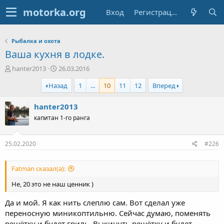
Вход
Регистрация
Рыбалка и охота
Ваша кухня в лодке.
А
Д
hanter2013
26.03.2016
в
а
Назад
1
...
10
11
12
Вперед
т
т
о
а
р
н
hanter2013
т
а
капитан 1-го ранга
е
ч
м
а
ы
л
25.02.2020
#226
а
Fatman сказал(а):
Не, 20 это не наш ценник )
Да и мой. Я как нить слеплю сам. Вот сделал уже
переносную миникоптильню. Сейчас думаю, поменять
решётку и будет гриль. Выкинуть решётку и будет