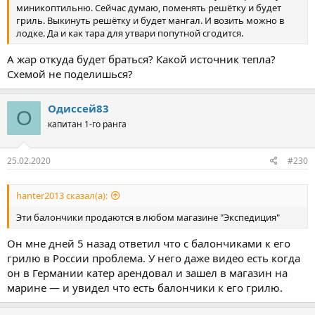
миникоптильню. Сейчас думаю, поменять решётку и будет
гриль. Выкинуть решётку и будет мангал. И возить можно в
лодке. Да и как тара для утвари попутной сгодится.
А жар откуда будет браться? Какой источник тепла?
Схемой не поделишься?
Одиссей83
О
капитан 1-го ранга
25.02.2020
#230
hanter2013 сказал(а):
Эти балончики продаются в любом магазине "Экспедиция"
Он мне дней 5 назад ответил что с балончиками к его
грилю в России проблема. У него даже видео есть когда
он в Германии катер арендовал и зашел в магазин на
марине — и увидел что есть балончики к его грилю.