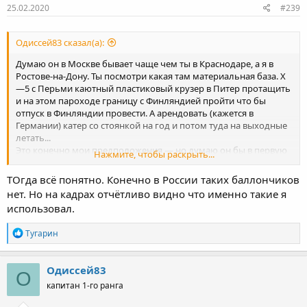
25.02.2020
#239
Одиссей83 сказал(а):
Думаю он в Москве бывает чаще чем ты в Краснодаре, а я в
Ростове-на-Дону. Ты посмотри какая там материальная база. Х
—5 с Перьми каютный пластиковый крузер в Питер протащить
и на этом пароходе границу с Финляндией пройти что бы
отпуск в Финляндии провести. А арендовать (кажется в
Германии) катер со стоянкой на год и потом туда на выходные
летать...
Это конечно мои предположения — но думаю он бы в первую
Нажмите, чтобы раскрыть...
очередь узнал бы о наличии газовых балончиков в России.
Ради интереса посмотрю тот разьем и зайду посмотрю есть ли
ТОгда всё понятно. Конечно в России таких баллончиков
они в Экспедиции... если что — приятно миллионера будет
нет. Но на кадрах отчётливо видно что именно такие я
носом ткнуть....
использовал.
Р
Тугарин
е
а
к
Одиссей83
О
ц
капитан 1-го ранга
и
и