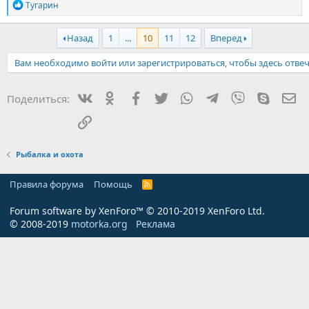
Р
Тугарин
е
а
к
Назад
1
...
10
11
12
Вперед
ц
и
Вам необходимо войти или зарегистрироваться, чтобы здесь отвеч
и
:
Вконтакте
Одноклассники
Facebook
Twitter
WhatsApp
Telegram
Viber
Skype
Эл
Поделиться:
Ссылка
Рыбалка и охота
Правила форума
Помощь
R
S
S
Forum software by XenForo™
© 2010-2019 XenForo Ltd.
© 2008-2019
motorka.org
Реклама