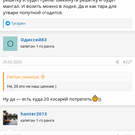
мангал. И возить можно в лодке. Да и как тара для
утвари попутной сгодится.
Р
Тугарин
е
а
к
Одиссей83
О
ц
капитан 1-го ранга
и
и
:
25.02.2020
#227
Fatman сказал(а):
Не, 20 это не наш ценник )
Ну да — есть куда 20 косарей потратить
))
hanter2013
капитан 1-го ранга