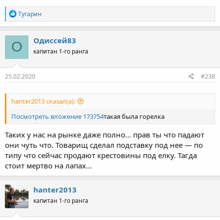
Р
Тугарин
е
а
к
Одиссей83
О
ц
капитан 1-го ранга
и
и
:
25.02.2020
#238
hanter2013 сказал(а):
Посмотреть вложение 173754
такая была горелка
Таких у нас на рынке даже полно... прав ты что падают
они чуть что. Товарищ сделал подставку под нее — по
типу что сейчас продают крестовины под елку. Тагда
стоит мертво на лапах...
hanter2013
капитан 1-го ранга