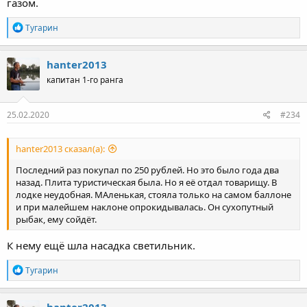
газом.
Р
Тугарин
е
а
к
hanter2013
ц
капитан 1-го ранга
и
и
:
25.02.2020
#234
hanter2013 сказал(а):
Последний раз покупал по 250 рублей. Но это было года два
назад. Плита туристическая была. Но я её отдал товарищу. В
лодке неудобная. МАленькая, стояла только на самом баллоне
и при малейшем наклоне опрокидывалась. Он сухопутный
рыбак, ему сойдёт.
К нему ещё шла насадка светильник.
Р
Тугарин
е
а
к
hanter2013