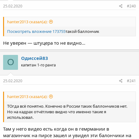
:
25.02.2020
#240
hanter2013 сказал(а):
Посмотреть вложение 173755
такой баллончик
Не уверен — штуцера то не видно...
Одиссей83
О
капитан 1-го ранга
25.02.2020
#241
hanter2013 сказал(а):
ТОгда всё понятно. Конечно в России таких баллончиков нет.
Но на кадрах отчётливо видно что именно такие я
использовал.
Там у него видео есть когда он в гемрмании в
магазинчик на пирсе зашел и увидел эти балончики на