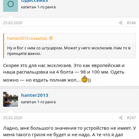
О
ц
капитан 1-го ранга
и
и
:
25.02.2020
#246
hanter2013 сказал(а):
Ну и бог с ним со штуцером. Может у него эксклюзив. Нам то в
принципе важно.
Скорее это для нас эксклюзив. Это как европейская и
наша распальцовка на 4 болта — 98 и 100 мм. Одеть
можно — но ездить полная жоп....
))
hanter2013
капитан 1-го ранга
25.02.2020
#247
Ладно, мне большого значения то устройство не имеет. У
меня такого гриля не будет и не надо. А те что я дал