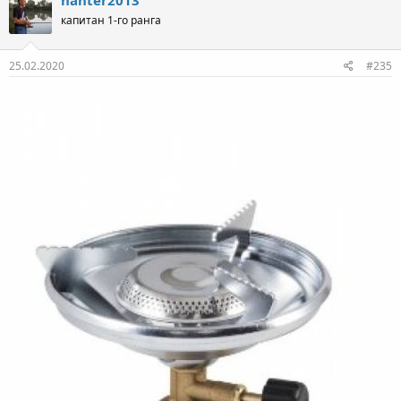
ц
капитан 1-го ранга
и
и
:
25.02.2020
#235