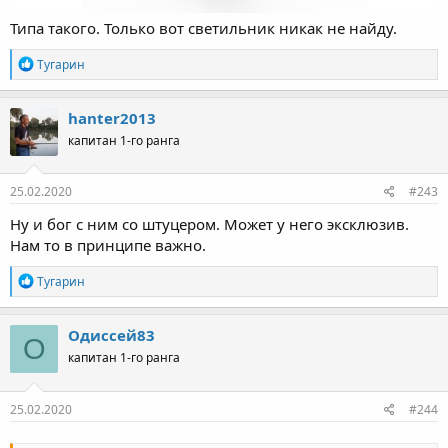
Типа такого. Только вот светильник никак не найду.
Р
Тугарин
е
а
к
hanter2013
ц
капитан 1-го ранга
и
и
:
25.02.2020
#243
Ну и бог с ним со штуцером. Может у него эксклюзив.
Нам то в принципе важно.
Р
Тугарин
е
а
к
Одиссей83
О
ц
капитан 1-го ранга
и
и
:
25.02.2020
#244