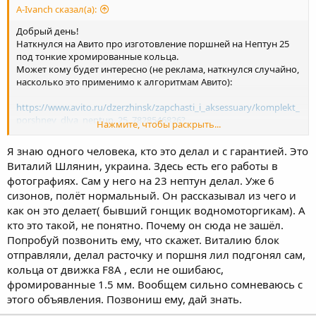
A-Ivanch сказал(а):
Добрый день!
Наткнулся на Авито про изготовление поршней на Нептун 25
под тонкие хромированные кольца.
Может кому будет интересно (не реклама, наткнулся случайно,
насколько это применимо к алгоритмам Авито):
https://www.avito.ru/dzerzhinsk/zapchasti_i_aksessuary/komplekt_
porshney_dlya_neptun_25_7828546826?
Нажмите, чтобы раскрыть...
slocation=640310&context=H4sIAAAAAAAA_wE_AMD_YToyOntzOjEz
OiJsb2NhbFByaW9yaXR5IjtiOjA7czoxOiJ4IjtzOjE2OiIzODlCcmozcE81
Я знаю одного человека, кто это делал и с гарантией. Это
YWQzREJnIjt9MjfLZT8AAAA
Виталий Шлянин, украина. Здесь есть его работы в
фотографиях. Сам у него на 23 нептун делал. Уже 6
сизонов, полёт нормальный. Он рассказывал из чего и
как он это делает( бывший гонщик водномоторгикам). А
кто это такой, не понятно. Почему он сюда не зашёл.
Попробуй позвонить ему, что скажет. Виталию блок
отправляли, делал расточку и поршня лил подгонял сам,
кольца от движка F8A , если не ошибаюс,
фромированные 1.5 мм. Вообщем сильно сомневаюсь с
этого объявления. Позвониш ему, дай знать.