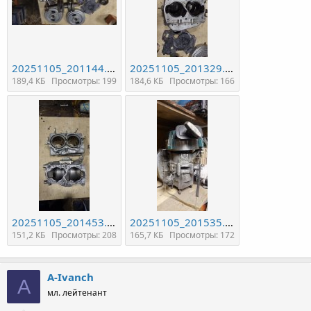
20251105_201144.jpg
20251105_201329.jpg
189,4 КБ
Просмотры: 199
184,6 КБ
Просмотры: 166
20251105_201453.jpg
20251105_201535.jpg
151,2 КБ
Просмотры: 208
165,7 КБ
Просмотры: 172
A-Ivanch
A
мл. лейтенант