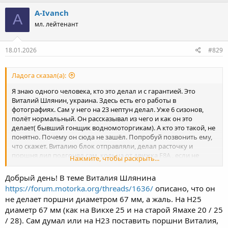
A-Ivanch
A
мл. лейтенант
18.01.2026
#829
Ладога сказал(а):
Я знаю одного человека, кто это делал и с гарантией. Это
Виталий Шлянин, украина. Здесь есть его работы в
фотографиях. Сам у него на 23 нептун делал. Уже 6 сизонов,
полёт нормальный. Он рассказывал из чего и как он это
делает( бывший гонщик водномоторгикам). А кто это такой, не
понятно. Почему он сюда не зашёл. Попробуй позвонить ему,
что скажет. Виталию блок отправляли, делал расточку и
поршня лил подгонял сам, кольца от движка F8A , если не
Нажмите, чтобы раскрыть...
ошибаюс, фромированные 1.5 мм. Вообщем сильно
сомневаюсь с этого объявления. Позвониш ему, дай знать.
Добрый день! В теме Виталия Шлянина
https://forum.motorka.org/threads/1636/
описано, что он
не делает поршни диаметром 67 мм, а жаль. На Н25
диаметр 67 мм (как на Викхе 25 и на старой Ямахе 20 / 25
/ 28). Сам думал или на Н23 поставить поршни Виталия,