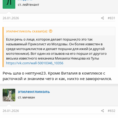
Л
ст. лейтенант
26.01.2026
#831
этиленгликоль сказал(а):
Если речь о лице, которое делает поршни,то это так
называемый Приколист из Молдовы. Он более известен в
среде мотоциклистов и делает поршни для ижей (и другой
мототехники). Вот один из отзывов на его порши от другого
весьма известного механика Михаила Немцова из Тулы
https://vk.com/wall-50010346_10356
Речь шла о нептуне23. Кроме Виталия в комплексе с
расточкой и знанием чего и как, никто не заморочился.
этиленгликоль
ст. мичман
26.01.2026
#832