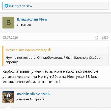
Р
Владислав New
е
а
к
Владислав New
В
ц
ст. матрос
и
и
:
05.07.2026
#836
ovchinnikov 1966 сказал(а):
Нужно посмотреть. Он карболитовый был. Заодно у Скоборя
спрошу.
Карболитывый у меня есть, но я насколько знаю он
устанавливался на Нептун-20, а на Нептунах-18 был
металлический, или это не так?
ovchinnikov 1966
капитан 1-го ранга