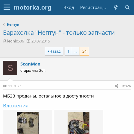
Вход
Регистрация
Нептун
Барахолка "Нептун" - только запчасти
А
Д
lednic606
23.07.2015
в
а
Назад
1
...
34
т
т
о
а
р
н
ScanMax
S
т
а
старшина 2ст.
е
ч
м
а
ы
л
06.11.2025
#826
а
МБ23 проданы, остальное в доступности
Вложения