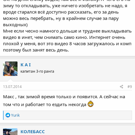
зиму то откладывать, уже ничего изобретать не надо, я
вроде старался всё доступно рассказать, его за день
можно весь перебрать, ну в крайнем случае за пару
выходных)
Мне если чесно намного дольше и труднее выкладывать
видео в инет, чем снимать само кино. Интернет очень
плохой у меня, вот это видео 8 часов загружалось и комп
поэтому был занят весь день.
K A I
капитан 3-го ранга
13.07.2014
#9
Макс , так зимой время только и появится. А сейчас на
том что и работает то ездить некогда
Р
Yurik
е
а
к
КОЛЕБАСС
ц