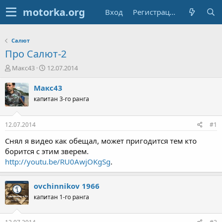
Вход
Регистрация
Салют
Про Салют-2
А
Д
Макс43
12.07.2014
в
а
т
т
Макс43
о
а
капитан 3-го ранга
р
н
т
а
е
ч
12.07.2014
#1
м
а
ы
л
Снял я видео как обещал, может пригодится тем кто
а
борится с этим зверем.
http://youtu.be/RU0AwjOKgSg
.
ovchinnikov 1966
капитан 1-го ранга