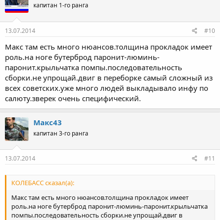
капитан 1-го ранга
и
и
:
13.07.2014
#10
Макс там есть много нюансов.толщина прокладок имеет
роль.на ноге бутерброд паронит-люминь-
паронит.крыльчатка помпы.последовательность
сборки.не упрощай.двиг в переборке самый сложный из
всех советских.уже много людей выкладывало инфу по
салюту.зверек очень специфический.
Макс43
капитан 3-го ранга
13.07.2014
#11
КОЛЕБАСС сказал(а):
Макс там есть много нюансов.толщина прокладок имеет
роль.на ноге бутерброд паронит-люминь-паронит.крыльчатка
помпы.последовательность сборки.не упрощай.двиг в