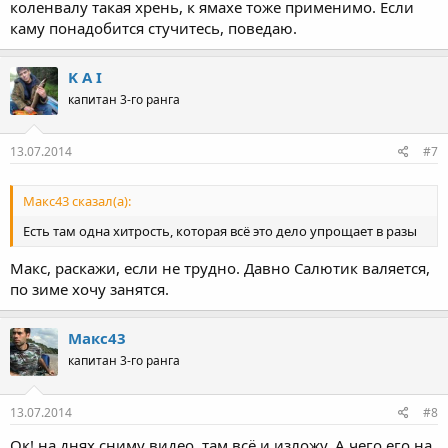
коленвалу такая хрень, к ямахе тоже применимо. Если
каму понадобится стучитесь, поведаю.
K A I
капитан 3-го ранга
13.07.2014
#7
Макс43 сказал(а):
Есть там одна хитрость, которая всё это дело упрощает в разы
Макс, раскажи, если не трудно. Давно Салютик валяется,
по зиме хочу занятся.
Макс43
капитан 3-го ранга
13.07.2014
#8
Ок! на днях сниму видео, там всё и изложу. А чего его на