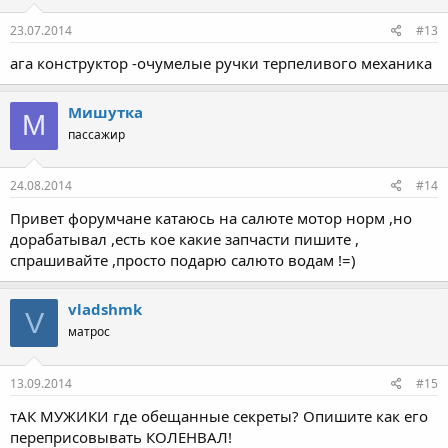
23.07.2014
#13
ага конструктор -очумелые ручки терпеливого механика
Мишутка
М
пассажир
24.08.2014
#14
Привет форумчане катаюсь на салюте мотор норм ,но
дорабатывал ,есть кое какие запчасти пишите ,
спрашивайте ,просто подарю салюто водам !=)
vladshmk
V
матрос
13.09.2014
#15
тАК МУЖИКИ где обещанные секреты? Опишите как его
переприсовывать КОЛЕНВАЛ!