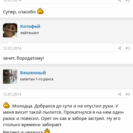
12.07.2014
#2
Супер, спасибо
Котофей
лейтенант
12.07.2014
#3
зачет, бородатому!
Бешенный
капитан 1-го ранга
12.07.2014
#4
Молодца. Добрался до сути и не опустил руки. У
меня висит такой пылится. Прокатнулся я на нем один
разок и повесил. Орет он как в заборе застрял. Ну его
столько времени забирает.
Респект и уважуха