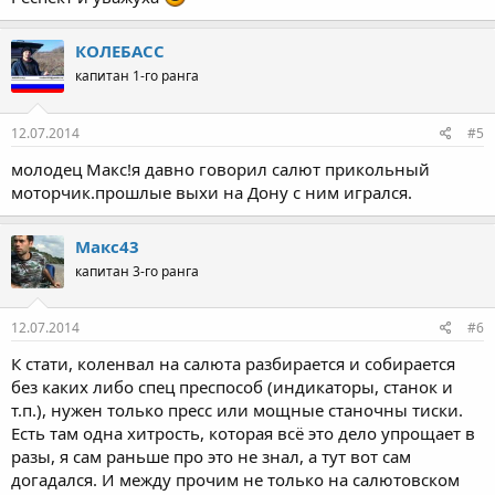
КОЛЕБАСС
капитан 1-го ранга
12.07.2014
#5
молодец Макс!я давно говорил салют прикольный
моторчик.прошлые выхи на Дону с ним игрался.
Макс43
капитан 3-го ранга
12.07.2014
#6
К стати, коленвал на салюта разбирается и собирается
без каких либо спец преспособ (индикаторы, станок и
т.п.), нужен только пресс или мощные станочны тиски.
Есть там одна хитрость, которая всё это дело упрощает в
разы, я сам раньше про это не знал, а тут вот сам
догадался. И между прочим не только на салютовском