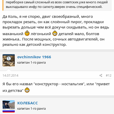
переборке самый сложный из всех советских.уже много людей
выкладывало инфу по салюту.зверек очень специфический.
Да Коль, я не спорю, двиг своеобразный, много
прокладок резать, он как слоённый пирог, прокладки
вырезать дольше чем всё докучи скидывать, но он ведь
маханький
лёгонький
деталей мало, болтов
жменька.. После мощных, сочных автодвигателей, он
реально как детский конструктор.
ovchinnikov 1966
капитан 1-го ранга
14.07.2014
#12
Я бы его назвал "конструктор - ностальгия", или "привет
из детства"
КОЛЕБАСС
капитан 1-го ранга