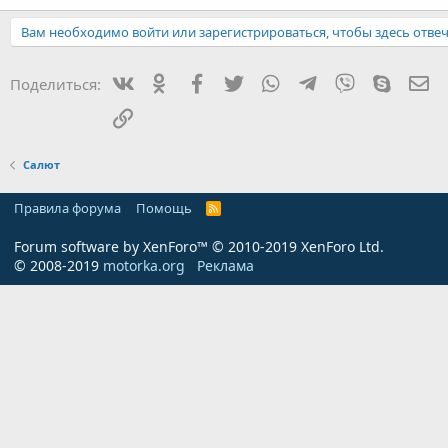
Вам необходимо войти или зарегистрироваться, чтобы здесь отвеч
Вконтакте
Одноклассники
Facebook
Twitter
WhatsApp
Telegram
Viber
Skype
Эл
Поделиться:
Ссылка
Салют
Правила форума
Помощь
R
S
S
Forum software by XenForo™
© 2010-2019 XenForo Ltd.
© 2008-2019
motorka.org
Реклама