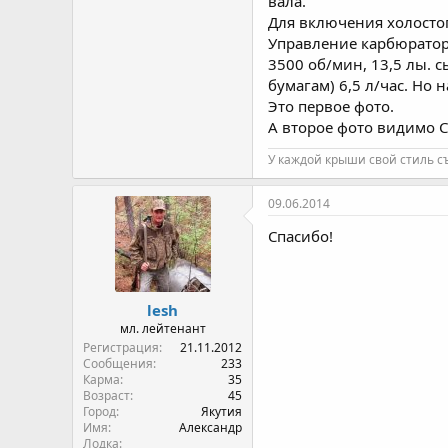
вала.
Для включения холостог
Управление карбюратор
3500 об/мин, 13,5 лы. 
бумагам) 6,5 л/час. Но 
Это первое фото.
А второе фото видимо 
У каждой крыши свой стиль съ
09.06.2014
Спасибо!
lesh
мл. лейтенант
Регистрация
21.11.2012
Сообщения
233
Карма
35
Возраст
45
Город
Якутия
Имя
Александр
Лодка