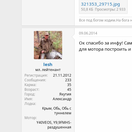
321353_29715.jpg
50,8 КБ
Просмотры: 2 933
Все под богом ходим.На бога 
09.06.2014
Ок спасибо за инфу! Сам
для мотора построить и 
lesh
мл. лейтенант
Регистрация
21.11.2012
Сообщения
233
Карма
35
Возраст
45
Город
Якутия
Имя
Александр
Лодка
Крым, Обь, Обь с
туннелем
Мотор
Y40VEOS, Y9,9FMHS-
раздушенная