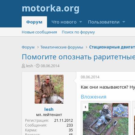
Форум
Что нового
Пользователи
Новые сообщения
Поиск по форуму
Форум
Тематические форумы
Стационарные двига
Помогите опознать раритетные
А
Д
lesh
08.06.2014
в
а
т
т
08.06.2014
о
а
Как они называются? Н
р
н
т
а
Вложения
е
ч
м
а
lesh
ы
л
а
мл. лейтенант
Регистрация
21.11.2012
Сообщения
233
Карма
35
Возраст
45