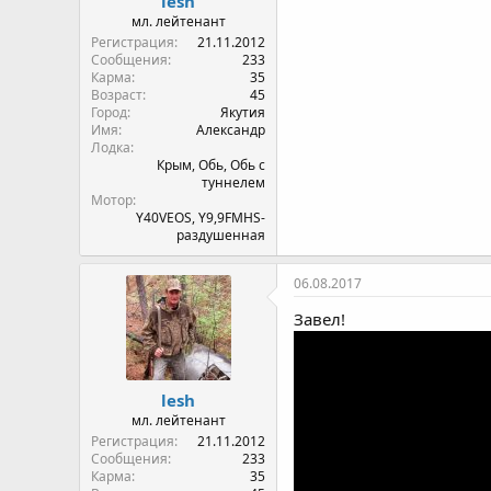
lesh
мл. лейтенант
Регистрация
21.11.2012
Сообщения
233
Карма
35
Возраст
45
Город
Якутия
Имя
Александр
Лодка
Крым, Обь, Обь с
туннелем
Мотор
Y40VEOS, Y9,9FMHS-
раздушенная
06.08.2017
Завел!
lesh
мл. лейтенант
Регистрация
21.11.2012
Сообщения
233
Карма
35