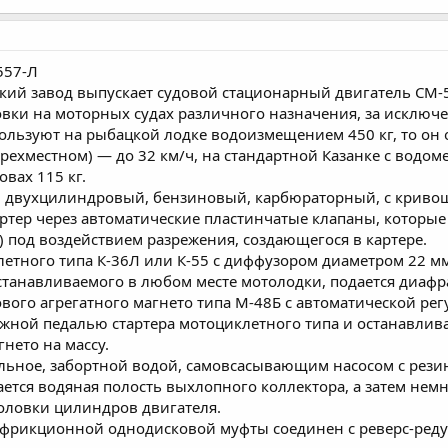
557-Л
ий завод выпускает судовой стационарный двигатель СМ-5
овки на моторных судах различного назначения, за исключ
пользуют на рыбацкой лодке водоизмещением 450 кг, то он о
рехместном) — до 32 км/ч, на стандартной Казанке с водомето
вах 115 кг.
, двухцилиндровый, бензиновый, карбюраторный, с криво
артер через автоматические пластинчатые клапаны, которы
) под воздействием разрежения, создающегося в картере.
етного типа К-36Л или К-55 с диффузором диаметром 22 м
устанавливаемого в любом месте мотолодки, подается диаф
вого агрегатного магнето типа М-48Б с автоматической ре
ожной педалью стартера мотоциклетного типа и останавлив
нето на массу.
ьное, забортной водой, самовсасывающим насосом с рези
тся водяная полость выхлопного коллектора, а затем немн
оловки цилиндров двигателя.
 фрикционной однодисковой муфты соединен с реверс-ред