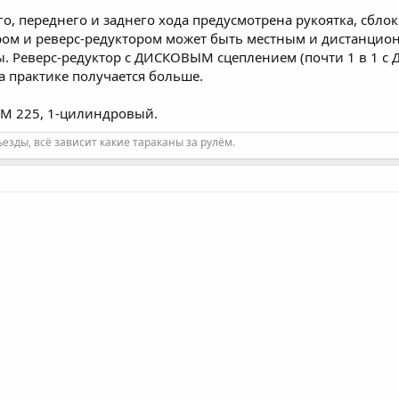
о, переднего и заднего хода предусмотрена рукоятка, сбл
ом и реверс-редуктором может быть местным и дистанцио
сы. Реверс-редуктор с ДИСКОВЫМ сцеплением (почти 1 в 1 с 
на практике получается больше.
СМ 225, 1-цилиндровый.
езды, всё зависит какие тараканы за рулём.