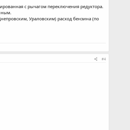
окированная с рычагом переключения редуктора.
нным.
Днепровским, Ураловским) расход бензина (по
#4