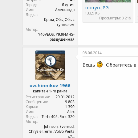
Город
Якутия
топтун.JPG
Имя
Александр
133,5 КБ
Лодка
Просмотры: 3 219
Крым, Обь, Обь с
туннелем
Мотор
Y40VEOS, Y9,9FMHS-
раздушенная
08.06.2014
Вещь
Обратитесь в 
ovchinnikov 1966
капитан 1-го ранга
Регистрация
29.01.2012
Сообщения
9 803
Карма
1 390
Имя
Alex
Лодка
Terhi 405. Flinc 320
Мотор
Johnson, Evenrud,
Chrysler.Terhi . Volvo Penta
///...