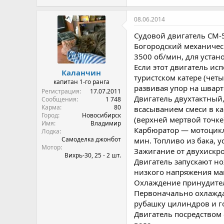
08.06.2014
Судовой двигатель СМ-
Богородский механическ
3500 об/мин, для устан
Если этот двигатель ис
Каланчин
туристском катере (четы
капитан 1-го ранга
развивая упор на шварто
Регистрация
17.07.2011
Двигатель двухтактный
Сообщения
1 748
Карма
80
всасыванием смеси в к
Город
Новосибирск
(верхней мертвой точке
Имя
Владимир
Карбюратор — мотоцикл
Лодка
Самоделка джонбот
мин. Топливо из бака, 
Мотор
Зажигание от двухискро
Вихрь-30, 25 - 2 шт.
Двигатель запускают н
низкого напряжения маг
Охлаждение принудител
Первоначально охлаждае
рубашку цилиндров и г
Двигатель посредством