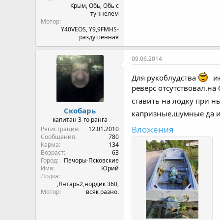
Крым, Обь, Обь с
туннелем
Мотор
Y40VEOS, Y9,9FMHS-
раздушенная
09.06.2014
Для рукоблудства
ин
реверс отсутствовал.на
ставить на лодку при 
Скобарь
капризные,шумные да и
капитан 3-го ранга
Вложения
Регистрация
12.01.2010
Сообщения
780
Карма
134
Возраст
63
Город
Печоры-Псковские
Имя
Юрий
Лодка
,Янтарь2,нордик 360,
Мотор
всяк разно.