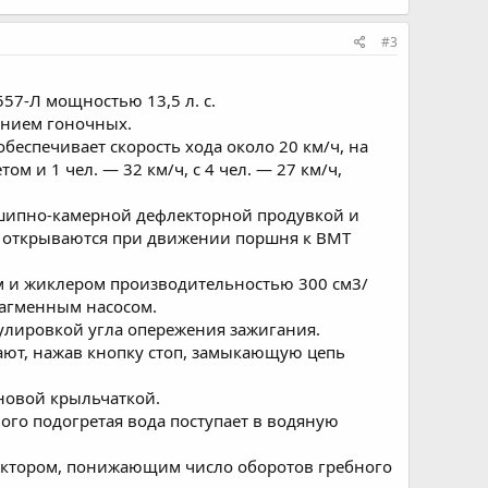
#3
57-Л мощностью 13,5 л. с.
ением гоночных.
беспечивает скорость хода около 20 км/ч, на
м и 1 чел. — 32 км/ч, с 4 чел. — 27 км/ч,
шипно-камерной дефлекторной продувкой и
е открываются при движении поршня к ВМТ
м и жиклером производительностью 300 см3/
рагменным насосом.
гулировкой угла опережения зажигания.
ают, нажав кнопку стоп, замыкающую цепь
новой крыльчаткой.
ого подогретая вода поступает в водяную
уктором, понижающим число оборотов гребного