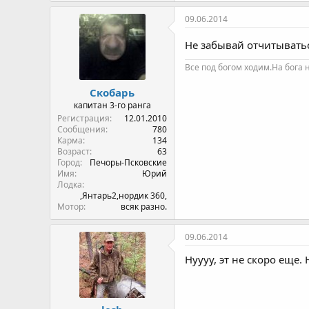
09.06.2014
Не забывай отчитывать
Все под богом ходим.На бога 
Скобарь
капитан 3-го ранга
Регистрация
12.01.2010
Сообщения
780
Карма
134
Возраст
63
Город
Печоры-Псковские
Имя
Юрий
Лодка
,Янтарь2,нордик 360,
Мотор
всяк разно.
09.06.2014
Нуууу, эт не скоро еще.