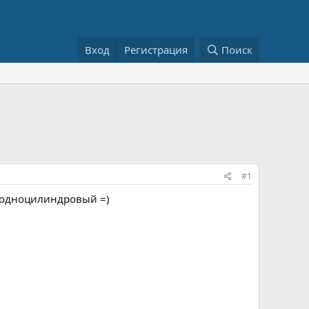
Вход
Регистрация
Поиск
#1
о одноцилиндровый =)