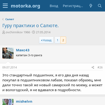
Вход
Регистрация
Салют
Гуру практики о Салюте.
А
Д
ovchinnikov 1966
27.05.2014
в
а
Назад
1
2
т
т
о
а
р
н
Макс43
т
а
капитан 3-го ранга
е
ч
м
а
ы
л
09.07.2014
#26
а
Это стандартный подшипник, я его два дня назад
покупал в подшипниковом лабазе, показал образец, мне
дали точно такой же новый самарский по моему, а может
и вологодский, я не вдавался в подробности.
mishelvn