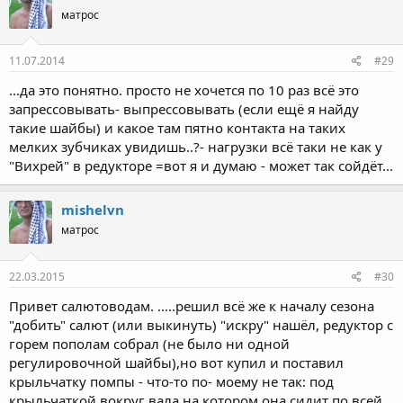
матрос
11.07.2014
#29
...да это понятно. просто не хочется по 10 раз всё это
запрессовывать- выпрессовывать (если ещё я найду
такие шайбы) и какое там пятно контакта на таких
мелких зубчиках увидишь..?- нагрузки всё таки не как у
"Вихрей" в редукторе =вот я и думаю - может так сойдёт...
mishelvn
матрос
22.03.2015
#30
Привет салютоводам. .....решил всё же к началу сезона
"добить" салют (или выкинуть) "искру" нашёл, редуктор с
горем пополам собрал (не было ни одной
регулировочной шайбы),но вот купил и поставил
крыльчатку помпы - что-то по- моему не так: под
крыльчаткой вокруг вала на котором она сидит по всей