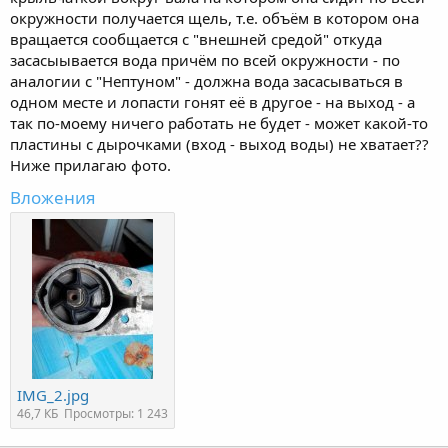
окружности получается щель, т.е. объём в котором она
вращается сообщается с "внешней средой" откуда
засасыывается вода причём по всей окружности - по
аналогии с "Нептуном" - должна вода засасываться в
одном месте и лопасти гонят её в другое - на выход - а
так по-моему ничего работать не будет - может какой-то
пластины с дырочками (вход - выход воды) не хватает??
Ниже прилагаю фото.
Вложения
IMG_2.jpg
46,7 КБ
Просмотры: 1 243