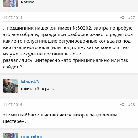
матрос
10.07.2014
#27
...подшипник нашёл.он имеет №50202, завтра попробую
это всё собрать, правда при разборке ржавого редуктора
какие-то полусгнившие регулировочные кольца из под
вертикального вала (или подшипника) выковырял. но
их уже никуда не поставишь - они
развалились...интересно - это принципиально или так
сойдёт ?
Макс43
капитан 3-го ранга
11.07.2014
#28
этими шайбами выставляется зазор в зацеплении
шестерен.
mishelvn