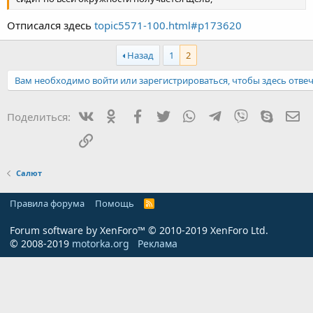
Отписался здесь
topic5571-100.html#p173620
Назад
1
2
Вам необходимо войти или зарегистрироваться, чтобы здесь отвеч
Вконтакте
Одноклассники
Facebook
Twitter
WhatsApp
Telegram
Viber
Skype
Эл
Поделиться:
Ссылка
Салют
Правила форума
Помощь
R
S
S
Forum software by XenForo™
© 2010-2019 XenForo Ltd.
© 2008-2019
motorka.org
Реклама