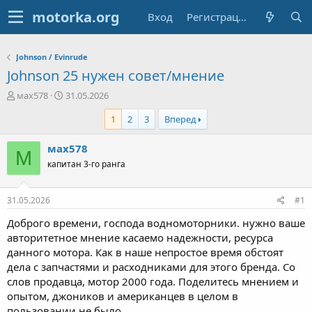
Вход
Регистрация
Johnson / Evinrude
Johnson 25 нужен совет/мнение
А
Д
мах578
31.05.2026
в
а
1
2
3
Вперед
т
т
о
а
р
н
мах578
М
т
а
капитан 3-го ранга
е
ч
м
а
ы
л
31.05.2026
#1
а
Доброго времени, господа водномоторники. нужно ваше
авторитетное мнение касаемо надежности, ресурса
данного мотора. Как в наше непростое время обстоят
дела с запчастями и расходниками для этого бренда. Со
слов продавца, мотор 2000 года. Поделитесь мнением и
опытом, джоников и американцев в целом в
пользовании не было.