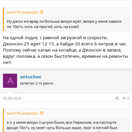
мах578 сказал(а):
Ну джон же вряд ли больше вихря жрет, вихри у меня хавали
по 10л/ч. хоть на проге4, хоть на козе5
На одной лодке, с равной загрузкой и скорости,
Джонсон-25 жрет 12-15, а Хайди-20 всего 6 литров в час.
Поэтому сейчас катаю на китайце, а Джонсон в запасе,
вдруг поломка, а сезон быстотечен, времени на ремонты
нет!
antuchov
A
капитан 2-го ранга
02.06.2026
#13
мах578 сказал(а):
х.з. у меня вихри 3 штуки были, все Пермские, и в паспорте
вроде 10л/ч, ну моет чуть больше жрал, прог 4 легкий был.