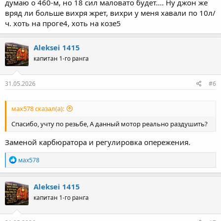
думаю о 460-м, но 18 сил маловато будет.... Ну джон же
вряд ли больше вихря жрет, вихри у меня хавали по 10л/
ч. хоть на проге4, хоть на козе5
Aleksei 1415
капитан 1-го ранга
31.05.2026
#6
мах578 сказал(а):
Спасибо, учту по резьбе, А данный мотор реально раздушить?
Заменой карбюратора и регулировка опережения.
Р
мах578
е
а
к
Aleksei 1415
ц
капитан 1-го ранга
и
и
: