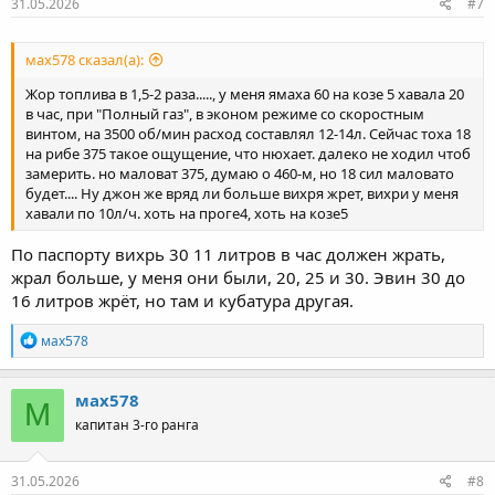
31.05.2026
#7
мах578 сказал(а):
Жор топлива в 1,5-2 раза....., у меня ямаха 60 на козе 5 хавала 20
в час, при "Полный газ", в эконом режиме со скоростным
винтом, на 3500 об/мин расход составлял 12-14л. Сейчас тоха 18
на рибе 375 такое ощущение, что нюхает. далеко не ходил чтоб
замерить. но маловат 375, думаю о 460-м, но 18 сил маловато
будет.... Ну джон же вряд ли больше вихря жрет, вихри у меня
хавали по 10л/ч. хоть на проге4, хоть на козе5
По паспорту вихрь 30 11 литров в час должен жрать,
жрал больше, у меня они были, 20, 25 и 30. Эвин 30 до
16 литров жрёт, но там и кубатура другая.
Р
мах578
е
а
к
мах578
М
ц
капитан 3-го ранга
и
и
:
31.05.2026
#8