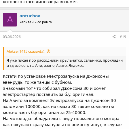
которого этого динозавра возьмёт.
antuchov
A
капитан 2-го ранга
03.06.2026
#19
Aleksei 1415 сказал(а):
Я уже писал про расходники, крыльчатки, сальники, прокладки
и тд всё есть на Али, озоне, Авито, Яндексе.
Кстати по установке электрозапуска на Джонсоны
эвенруды то же танцы с бубном.
Знакомый тот что собирал Джонсона 30 и хочет
электростартер поставить за б.у. оригинал.
На Авито за комплект Электрозапуска на Джонсон 30
заломили 100000, как на ямахи 30 такие комплекты
можно взять б.у оригинал за 25-40000.
На мотолодке обладатели с виду нормального мотора
как покупают сразу мануалы по ремонту ищут, в случае