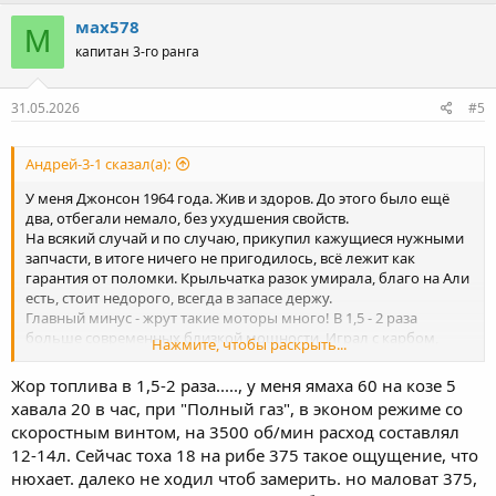
мах578
М
капитан 3-го ранга
31.05.2026
#5
Андрей-3-1 сказал(а):
У меня Джонсон 1964 года. Жив и здоров. До этого было ещё
два, отбегали немало, без ухудшения свойств.
На всякий случай и по случаю, прикупил кажущиеся нужными
запчасти, в итоге ничего не пригодилось, всё лежит как
гарантия от поломки. Крыльчатка разок умирала, благо на Али
есть, стоит недорого, всегда в запасе держу.
Главный минус - жрут такие моторы много! В 1,5 - 2 раза
больше современных близкой мощности. Играл с карбом,
Нажмите, чтобы раскрыть...
сделал регулируемым ГТЖ, но особенности продувки не
изменить. Считай, что переплата за топливо, это плата за
Жор топлива в 1,5-2 раза....., у меня ямаха 60 на козе 5
надёжность.
хавала 20 в час, при "Полный газ", в эконом режиме со
скоростным винтом, на 3500 об/мин расход составлял
12-14л. Сейчас тоха 18 на рибе 375 такое ощущение, что
нюхает. далеко не ходил чтоб замерить. но маловат 375,