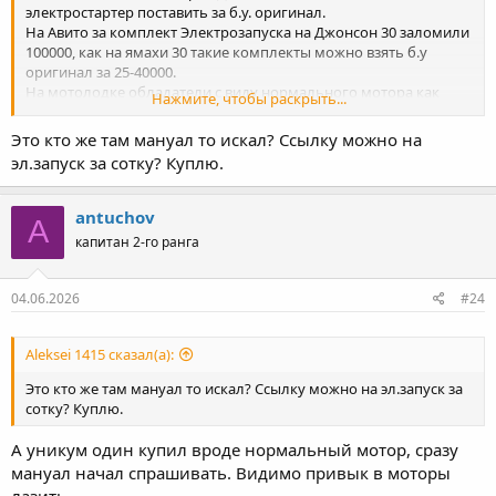
электростартер поставить за б.у. оригинал.
На Авито за комплект Электрозапуска на Джонсон 30 заломили
100000, как на ямахи 30 такие комплекты можно взять б.у
оригинал за 25-40000.
На мотолодке обладатели с виду нормального мотора как
Нажмите, чтобы раскрыть...
покупают сразу мануалы по ремонту ищут, в случае если этот
древний деназавр крякнет.
Это кто же там мануал то искал? Ссылку можно на
эл.запуск за сотку? Куплю.
antuchov
A
капитан 2-го ранга
04.06.2026
#24
Aleksei 1415 сказал(а):
Это кто же там мануал то искал? Ссылку можно на эл.запуск за
сотку? Куплю.
А уникум один купил вроде нормальный мотор, сразу
мануал начал спрашивать. Видимо привык в моторы
лазить.