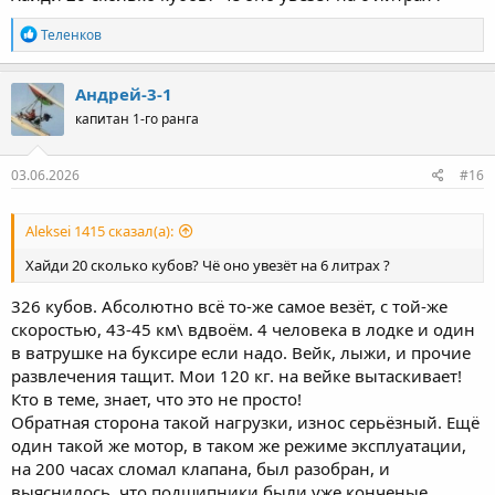
Р
Теленков
е
а
к
Андрей-3-1
ц
капитан 1-го ранга
и
и
:
03.06.2026
#16
Aleksei 1415 сказал(а):
Хайди 20 сколько кубов? Чё оно увезёт на 6 литрах ?
326 кубов. Абсолютно всё то-же самое везёт, с той-же
скоростью, 43-45 км\ вдвоём. 4 человека в лодке и один
в ватрушке на буксире если надо. Вейк, лыжи, и прочие
развлечения тащит. Мои 120 кг. на вейке вытаскивает!
Кто в теме, знает, что это не просто!
Обратная сторона такой нагрузки, износ серьёзный. Ещё
один такой же мотор, в таком же режиме эксплуатации,
на 200 часах сломал клапана, был разобран, и
выяснилось, что подшипники были уже конченые.