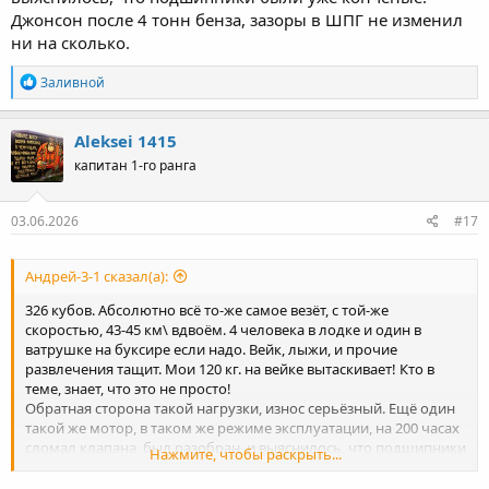
Джонсон после 4 тонн бенза, зазоры в ШПГ не изменил
ни на сколько.
Р
Заливной
е
а
к
Aleksei 1415
ц
капитан 1-го ранга
и
и
:
03.06.2026
#17
Андрей-3-1 сказал(а):
326 кубов. Абсолютно всё то-же самое везёт, с той-же
скоростью, 43-45 км\ вдвоём. 4 человека в лодке и один в
ватрушке на буксире если надо. Вейк, лыжи, и прочие
развлечения тащит. Мои 120 кг. на вейке вытаскивает! Кто в
теме, знает, что это не просто!
Обратная сторона такой нагрузки, износ серьёзный. Ещё один
такой же мотор, в таком же режиме эксплуатации, на 200 часах
сломал клапана, был разобран, и выяснилось, что подшипники
Нажмите, чтобы раскрыть...
были уже конченые. Джонсон после 4 тонн бенза, зазоры в
ШПГ не изменил ни на сколько.