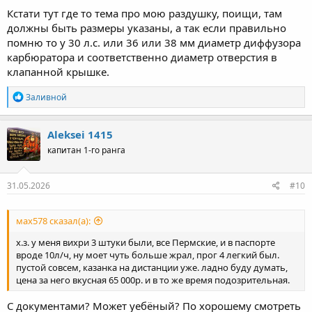
Кстати тут где то тема про мою раздушку, поищи, там
должны быть размеры указаны, а так если правильно
помню то у 30 л.с. или 36 или 38 мм диаметр диффузора
карбюратора и соответственно диаметр отверстия в
клапанной крышке.
Р
Заливной
е
а
к
Aleksei 1415
ц
капитан 1-го ранга
и
и
:
31.05.2026
#10
мах578 сказал(а):
х.з. у меня вихри 3 штуки были, все Пермские, и в паспорте
вроде 10л/ч, ну моет чуть больше жрал, прог 4 легкий был.
пустой совсем, казанка на дистанции уже. ладно буду думать,
цена за него вкусная 65 000р. и в то же время подозрительная.
С документами? Может уебёный? По хорошему смотреть