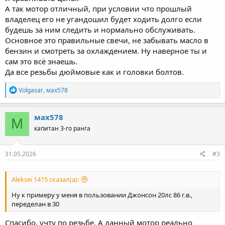
А так мотор отличный, при условии что прошлый
владелец его не угандошил будет ходить долго если
будешь за ним следить и нормально обслуживать.
Основное это правильные свечи, не забывать масло в
бензин и смотреть за охлаждением. Ну наверное ты и
сам это всё знаешь.
Да все резьбы дюймовые как и головки болтов.
Р
Volgasar
,
мах578
е
а
к
мах578
М
ц
капитан 3-го ранга
и
и
:
31.05.2026
#3
Aleksei 1415 сказал(а):
Ну к примеру у меня в пользовании Джонсон 20лс 86 г.в.,
переделан в 30
Спасибо, учту по резьбе, А данный мотор реально