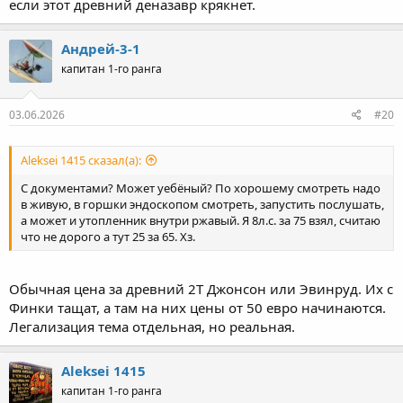
если этот древний деназавр крякнет.
Андрей-3-1
капитан 1-го ранга
03.06.2026
#20
Aleksei 1415 сказал(а):
С документами? Может уебёный? По хорошему смотреть надо
в живую, в горшки эндоскопом смотреть, запустить послушать,
а может и утопленник внутри ржавый. Я 8л.с. за 75 взял, считаю
что не дорого а тут 25 за 65. Хз.
Обычная цена за древний 2Т Джонсон или Эвинруд. Их с
Финки тащат, а там на них цены от 50 евро начинаются.
Легализация тема отдельная, но реальная.
Aleksei 1415
капитан 1-го ранга