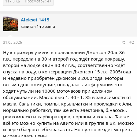
117,3 КБ
Просмотры: 47
Aleksei 1415
капитан 1-го ранга
31.05.2026
#2
Ну к примеру у меня в пользовании Джонсон 20лс 86
г.в., переделан в 30 и второй год ждёт когда покрашу,
второй на лодке Эвин 30 97 г.в., соответственно ждёт
спуска на воду, в консервации Джонсон 15 л.с. 2005года
и недавно приобретён Джонсон 8 2000года. Моторы
весьма долгоживущие, попадалась информация что
ходят чуть ли не 10000 моточасов при должном
обслуживании. Масло лью 1: 40 - 1: 35 в зависимости от
масла. Сальники, помпы, крыльчатки и прокладки с Али,
нормально работают, там же есть электрика, б.насосы,
ремкомплекты карбюраторов, поршни и кольца. Так же
всё это можно купить на Авито или в группе в ВК. Можно
и через баеров с ебея заказать. Но нужно везде смотреть
и сравнивать цены.