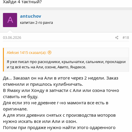
Хайди 4 тактный?
antuchov
A
капитан 2-го ранга
03.06.2026
#18
Aleksei 1415 сказал(а):
Я уже писал про расходники, крыльчатки, сальники, прокладки
и тд всё есть на Али, озоне, Авито, Яндексе.
Да... Заказал он на Али в итоге через 2 недели. Заказ
отменили и пришлось кулибничать.
В Ямаху или Хонду я запчасти с Али или озона точно
ставить не буду.
Для если это не древнее г-но мамонта все есть в
оригинале.
А для этих древних снятых с производства моторов
нужно искать все или Али и озон.
Потом при продаже нужно найти этого одаренного