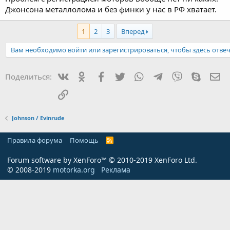
Джонсона металлолома и без финки у нас в РФ хватает.
1
2
3
Вперед
Вам необходимо войти или зарегистрироваться, чтобы здесь отвеч
Вконтакте
Одноклассники
Facebook
Twitter
WhatsApp
Telegram
Viber
Skype
Эл
Поделиться:
Ссылка
Johnson / Evinrude
Правила форума
Помощь
R
S
S
Forum software by XenForo™
© 2010-2019 XenForo Ltd.
© 2008-2019
motorka.org
Реклама