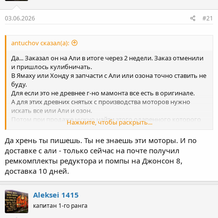
03.06.2026
#21
antuchov сказал(а):
Да... Заказал он на Али в итоге через 2 недели. Заказ отменили
и пришлось кулибничать.
В Ямаху или Хонду я запчасти с Али или озона точно ставить не
буду.
Для если это не древнее г-но мамонта все есть в оригинале.
А для этих древних снятых с производства моторов нужно
искать все или Али и озон.
Потом при продаже нужно найти этого одаренного которого
Нажмите, чтобы раскрыть...
этого динозавра возьмёт.
Да хрень ты пишешь. Ты не знаешь эти моторы. И по
доставке с али - только сейчас на почте получил
ремкомплекты редуктора и помпы на Джонсон 8,
доставка 10 дней.
Aleksei 1415
капитан 1-го ранга