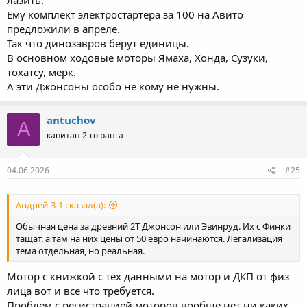
Ему комплект электростартера за 100 на Авито
предложили в апреле.
Так что динозавров берут единицы.
В основном ходовые моторы Ямаха, Хонда, Сузуки,
тохатсу, мерк.
А эти Джонсоны особо не кому не нужны.
antuchov
A
капитан 2-го ранга
04.06.2026
#25
Андрей-3-1 сказал(а):
Обычная цена за древний 2Т Джонсон или Эвинруд. Их с Финки
тащат, а там на них цены от 50 евро начинаются. Легализация
тема отдельная, но реальная.
Мотор с книжкой с тех данными на мотор и ДКП от физ
лица вот и все что требуется.
Проблем с регистрацией моторов вообще нет ни каких.