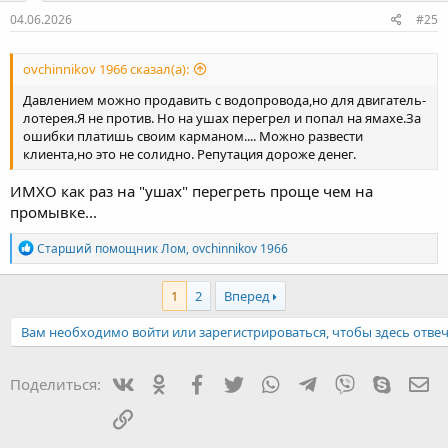
04.06.2026
#25
ovchinnikov 1966 сказал(а):
Давлением можно продавить с водопровода,но для двигатель-
лотерея.Я не против. Но на ушах перегрел и попал на ямахе.За
ошибки платишь своим карманом.... Можно развести
клиента,но это не солидно. Репутация дороже денег.
ИМХО как раз на "ушах" перегреть проще чем на
промывке...
Р
Старший помощник Лом
,
ovchinnikov 1966
е
а
к
1
2
Вперед
ц
и
Вам необходимо войти или зарегистрироваться, чтобы здесь отвеч
и
:
Вконтакте
Одноклассники
Facebook
Twitter
WhatsApp
Telegram
Viber
Skype
Эл
Поделиться:
Ссылка