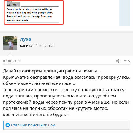
луха
капитан 1-го ранга
03.06.2026
#15
Давайте оазберем принцып работы помпы...
Крыльчатка оасправленая, вода всасалась, провернулась,
обьем изменился-вытеснилась...
Теперь режим промывки... сверху в сжатую крылтчатку
вода пришла, провернулось она вытекла, да обьем
протекаемой воды через помпу раза в 4 меньше, но если
пол часа на полных оборотах не крутить мотор,
крыльчатке ничего не будет....
Р
Старший помощник Лом
е