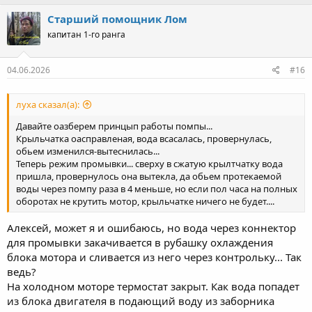
а
к
Старший помощник Лом
ц
капитан 1-го ранга
и
и
:
04.06.2026
#16
луха сказал(а):
Давайте оазберем принцып работы помпы...
Крыльчатка оасправленая, вода всасалась, провернулась,
обьем изменился-вытеснилась...
Теперь режим промывки... сверху в сжатую крылтчатку вода
пришла, провернулось она вытекла, да обьем протекаемой
воды через помпу раза в 4 меньше, но если пол часа на полных
оборотах не крутить мотор, крыльчатке ничего не будет....
Алексей, может я и ошибаюсь, но вода через коннектор
для промывки закачивается в рубашку охлаждения
блока мотора и сливается из него через контрольку... Так
ведь?
На холодном моторе термостат закрыт. Как вода попадет
из блока двигателя в подающий воду из заборника