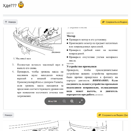
Хде???