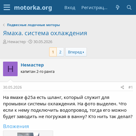
Вход
Регистрация
Подвесные лодочные моторы
Ямаха. система охлаждения
А
Д
Немастер
30.05.2026
в
а
1
2
Вперед
т
т
о
а
р
н
Немастер
Н
т
а
капитан 2-го ранга
е
ч
м
а
ы
л
30.05.2026
#1
а
На ямахе ф25а есть шланг, который служит для
промывки системы охлаждения. На фото выделен. Что
если к нему подключить водопровод, тогда его можно
будет заводить не погружая в ванну? Кто нить так делал?
Вложения