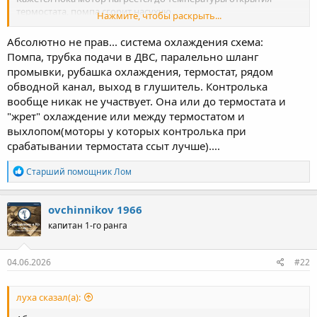
термостата, помпа сгорит насухую...
Нажмите, чтобы раскрыть...
Или я не прав?
Абсолютно не прав... система охлаждения схема:
Помпа, трубка подачи в ДВС, паралельно шланг
промывки, рубашка охлаждения, термостат, рядом
обводной канал, выход в глушитель. Контролька
вообще никак не участвует. Она или до термостата и
"жрет" охлаждение или между термостатом и
выхлопом(моторы у которых контролька при
срабатывании термостата ссыт лучше)....
Р
Старший помощник Лом
е
а
к
ovchinnikov 1966
ц
капитан 1-го ранга
и
и
:
04.06.2026
#22
луха сказал(а):