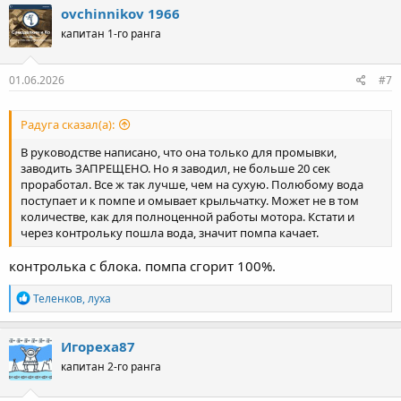
ovchinnikov 1966
капитан 1-го ранга
01.06.2026
#7
Радуга сказал(а):
В руководстве написано, что она только для промывки,
заводить ЗАПРЕЩЕНО. Но я заводил, не больше 20 сек
проработал. Все ж так лучше, чем на сухую. Полюбому вода
поступает и к помпе и омывает крыльчатку. Может не в том
количестве, как для полноценной работы мотора. Кстати и
через контрольку пошла вода, значит помпа качает.
контролька с блока. помпа сгорит 100%.
Р
Теленков
,
луха
е
а
к
Игореха87
ц
капитан 2-го ранга
и
и
: