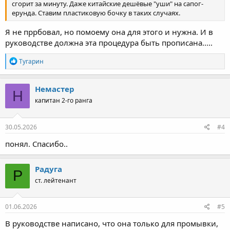
сгорит за минуту. Даже китайские дешёвые "уши" на сапог-
ерунда. Ставим пластиковую бочку в таких случаях.
Я не пррбовал, но помоему она для этого и нужна. И в
руководстве должна эта процедура быть прописана.....
Р
Тугарин
е
а
к
Немастер
Н
ц
капитан 2-го ранга
и
и
:
30.05.2026
#4
понял. Спасибо..
Радуга
Р
ст. лейтенант
01.06.2026
#5
В руководстве написано, что она только для промывки,