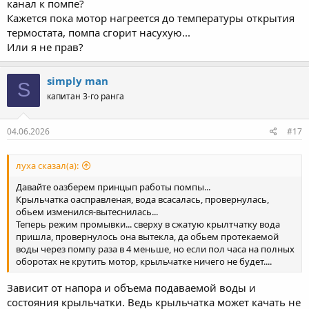
канал к помпе?
Кажется пока мотор нагреется до температуры открытия
термостата, помпа сгорит насухую...
Или я не прав?
simply man
S
капитан 3-го ранга
04.06.2026
#17
луха сказал(а):
Давайте оазберем принцып работы помпы...
Крыльчатка оасправленая, вода всасалась, провернулась,
обьем изменился-вытеснилась...
Теперь режим промывки... сверху в сжатую крылтчатку вода
пришла, провернулось она вытекла, да обьем протекаемой
воды через помпу раза в 4 меньше, но если пол часа на полных
оборотах не крутить мотор, крыльчатке ничего не будет....
Зависит от напора и объема подаваемой воды и
состояния крыльчатки. Ведь крыльчатка может качать не