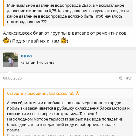
Минимальное давление водопровода 2Бар, а максимальное
давление импиллера 0,75. Какое давление воздуха он создаст и
какое давление в водопроводе должно быть чтоб началось
противодавление???
Алексис,всех благ от группы в ватсапе от ремонтников
) Подтягивай их к нам
)
луха
капитан 1-го ранга
04.06.2026
#21
Старший помощник Лом сказал(а):
Алексей, может я и ошибаюсь, но вода через коннектор для
промывки закачивается в рубашку охлаждения блока мотора и
сливается из него через контрольку... Так ведь?
На холодном моторе термостат закрыт. Как вода попадет из
блока двигателя в подающий воду из заборника канал к
помпе?
Кажется пока мотор нагреется до температуры открытия