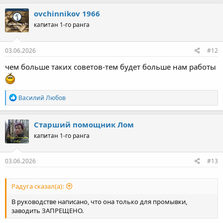
ovchinnikov 1966
капитан 1-го ранга
03.06.2026
#12
чем больше таких советов-тем будет больше нам работы
Р
Василий Любов
е
а
к
Старший помощник Лом
ц
капитан 1-го ранга
и
и
:
03.06.2026
#13
Радуга сказал(а):
В руководстве написано, что она только для промывки,
заводить ЗАПРЕЩЕНО.