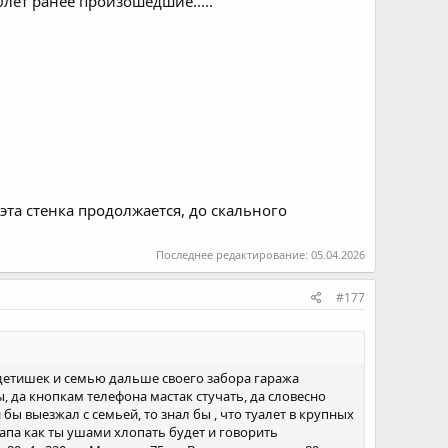
0лет ранее произошедшие.....
эта стенка продолжается, до скального
Последнее редактирование:
05.04.2026
#177
аз детишек и семью дальше своего забора гаража
 да кнопкам телефона мастак стучать, да словесно
 выезжал с семьей, то знал бы , что туалет в крупных
 папа как ты ушами хлопать будет и говорить