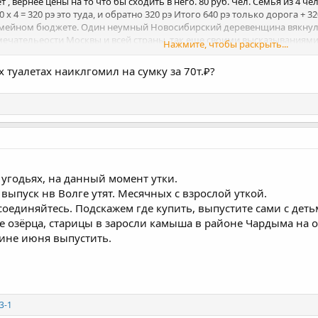
лет , вернее цены на то что бы сходить в него. 80 руб. Чел. Семья из 4 че
0 х 4 = 320 рэ это туда, и обратно 320 рэ Итого 640 рэ только дорога + 3
семейном бюджете. Один неумный Новосибирский деревенщина вякнул, 
ечательеости Москвы и всей страны, так еще своими высказываниями
Нажмите, чтобы раскрыть...
ажен. Я понимаю, что в Новосибирских деревнях и гаражах, принято за
 столицу ? Ссышь потому что. Или нива развалится не доехав. А ско
х туалетах наиклгомил на сумку за 70т.₽?
ебя в Москве по полной. Увидят что из деревни и обуют в лапти... не
безболезненно по деньгам...Ты с товарищами по перу не один здесь. П
угодьях, на данный момент утки.
выпуск нв Волге утят. Месячных с взрослой уткой.
исоединяйтесь. Подскажем где купить, выпустите сами с де
 озёрца, старицы в заросли камыша в районе Чардыма на о
ине июня выпустить.
3-1