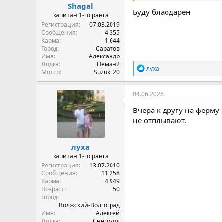
Shagal
Буду блаодарен
капитан 1-го ранга
Регистрация
07.03.2019
Сообщения
4 355
Карма
1 644
Город
Саратов
Имя
Александр
Лодка
Неман2
Р
луха
Мотор
Suzuki 20
е
а
к
04.06.2026
ц
и
Вчера к другу на ферму
и
не отплывают.
:
луха
капитан 1-го ранга
Регистрация
13.07.2010
Сообщения
11 258
Карма
4 949
Возраст
50
Город
Волжский-Волгоград
Имя
Алексей
Лодка
Снегоход