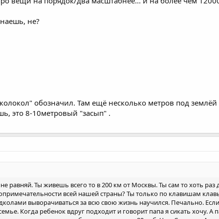
про вещи на порядок/два масштабнее... и на более чем 1200
знаешь, не?
 колокол" обозначил. Там ещё несколько метров под землёй 
ь, это 8-10метровый "засып" .
 не равняй. Ты живешь всего то в 200 км от Москвы. Ты сам то хоть р
примечательности всей нашей страны? Ты только по клавишам клавы,
олами выворачиваться за всю свою жизнь научился. Печально. Если бы
 семье. Когда ребенок вдруг подходит и говорит папа я сикать хочу. А