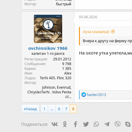
Мотор
быстрый
05.06.2026
луха сказал(а):
Вчера к другу на ферму п
ovchinnikov 1966
На охоте утка улетела,м
капитан 1-го ранга
Регистрация
29.01.2012
Сообщения
9 798
Карма
1 385
Имя
Alex
Лодка
Terhi 405. Flinc 320
Мотор
Johnson, Evenrud,
Chrysler.Terhi . Volvo Penta
Р
hanter2013
///...
е
а
к
Назад
1
...
6
7
8
ц
и
и
Вконтакте
Одноклассники
Facebook
Twitter
WhatsApp
Telegram
Viber
Поделиться:
: