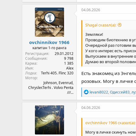
а
к
04.06.2026
ц
и
и
Shagal сказал(а):
:
Земляки!
Проводим биотехнию в уг
ovchinnikov 1966
Очередной раз готовим вы
капитан 1-го ранга
У кого интерес есть прис
Регистрация
29.01.2012
Выпускаем в внутренние о
Сообщения
9 798
Думаю во второй половин
Карма
1 385
Имя
Alex
Есть знакомец из Энгель
Лодка
Terhi 405. Flinc 320
Мотор
розовых. Могу в личке 
Johnson, Evenrud,
Chrysler.Terhi . Volvo Penta
Р
levani8022
,
Одиссей83
,
лу
///...
е
а
к
04.06.2026
ц
и
и
ovchinnikov 1966 сказал(а):
:
Могу в личке скинуть но