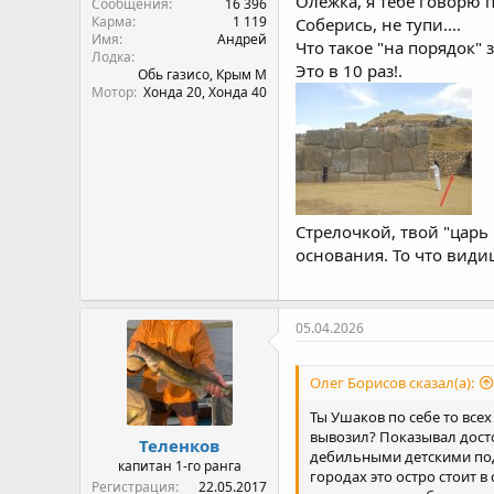
Олежка, я тебе говорю 
Сообщения
16 396
Карма
1 119
Соберись, не тупи....
Имя
Андрей
Что такое "на порядок" 
Лодка
Это в 10 раз!.
Обь газисо, Крым М
Мотор
Хонда 20, Хонда 40
Стрелочкой, твой "царь
основания. То что видиш
05.04.2026
Олег Борисов сказал(а):
Ты Ушаков по себе то всех
вывозил? Показывал досто
Теленков
дебильными детскими подк
капитан 1-го ранга
городах это остро стоит в
Регистрация
22.05.2017