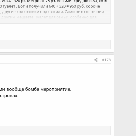
л. 80х4= 320 рэ. Метро от 75 рэ. Возьмет среднюю 80, хотя
20 туалет . Вот и получили 640 + 320 = 960 руб. Короче
другие колхозники подхватили. Сами не в состоянии
 другим мешаете. Туалет для семьи, особенно для
 угол ходить, но не везде так. Вот ты скажи прилюдно
рее всего правил дорожного движения не знаешь и
 мешай рассказывать другим как им свою семью
омни.
#178
тьми вообще бомба мероприятие.
стровах.