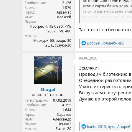
потерпи.....вот тебе и туа
Сообщения
2 126
если с карты банка 82 рэ. 8
Карма
1 076
тысячи как не бывало в 
Город
Арзамас
показать семье достоприм
Имя
Алексей
Лодка
женщин и детишек очень в
Прогрес 4, ПВХ 380, РИБ
почему семье не покажешь
Так это ты на бесплатны
2037, РИБ 480
боишься что нахлобучат т
Мотор
привезти в Москву более 
Меркури-60, вихрь-30
Р
Добрый Волшебник2
2шт., сузуки-30
е
а
к
04.06.2026
ц
и
Земляки!
и
Проводим биотехнию в 
:
Очередной раз готовим 
У кого интерес есть пр
Shagal
Выпускаем в внутренние
капитан 1-го ранга
Думаю во второй полов
Регистрация
07.03.2019
Сообщения
4 355
Карма
1 644
Город
Саратов
Имя
Александр
Лодка
Неман2
Р
hanter2013
,
луха
,
Андрей-
Мотор
Suzuki 20
е