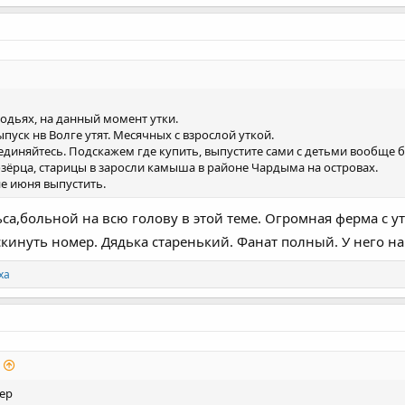
одьях, на данный момент утки.
пуск нв Волге утят. Месячных с взрослой уткой.
оединяйтесь. Подскажем где купить, выпустите сами с детьми вообще
зёрца, старицы в заросли камыша в районе Чардыма на островах.
е июня выпустить.
са,больной на всю голову в этой теме. Огромная ферма с ут
скинуть номер. Дядька старенький. Фанат полный. У него н
ха
мер