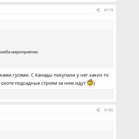
#179
 бомба мероприятие.
ками.гусями. С Канады покупали у нег каких то
а охоте подсадные строем за ним идут
)
#180