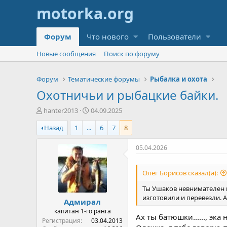
Форум
Что нового
Пользователи
Новые сообщения
Поиск по форуму
Форум
Тематические форумы
Рыбалка и охота
Охотничьи и рыбацкие байки.
А
Д
hanter2013
04.09.2025
в
а
Назад
1
...
6
7
8
т
т
о
а
р
н
05.04.2026
т
а
е
ч
Олег Борисов сказал(а):
м
а
ы
л
Ты Ушаков невнимателен к
а
изготовили и перевезли. А
Адмирал
капитан 1-го ранга
Ах ты батюшки......, эка 
Регистрация
03.04.2013