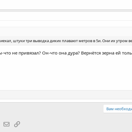
риехал, штуки три выводка диких плавают метров в 5и. Они их утром 
ы-что не привязал? Он-что она дура? Вернётся зерна ей толь
Вам необходи
Skype
Электронная почта
Ссылка