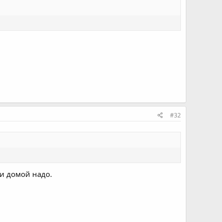
#32
сли домой надо.