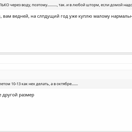
КО через воду, поэтому..........., так. и в любой шторм, если домой надо
, вам ведней, на слпдущий год уже куплю малому нармальн
етом 10-13 как нех делать, а в октябре.......
е другой размер