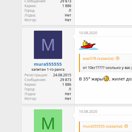
Сообщения
29 873
Карма
1 886
Город
Л
Лодка
Нет
Мотор
Нет
10.08.2020
M
мах578 сказал(а):
mura555555
от 10кг????? сколько у вас
капитан 1-го ранга
Регистрация
24.08.2015
В 35° жары
, жилет д
Сообщения
29 873
Карма
1 886
Город
Л
Лодка
Нет
Мотор
Нет
10.08.2020
М
mura555555 сказал(а):