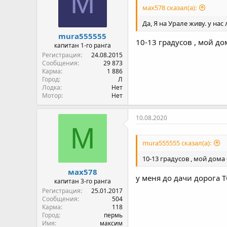
M
мах578 сказал(а):
Да, Я на Урале живу. у нас л
mura555555
10-13 градусов , мой до
капитан 1-го ранга
Регистрация
24.08.2015
Сообщения
29 873
Карма
1 886
Город
Л
Лодка
Нет
Мотор
Нет
10.08.2020
М
mura555555 сказал(а):
10-13 градусов , мой дома
мах578
у меня до дачи дорога ТО
капитан 3-го ранга
Регистрация
25.01.2017
Сообщения
504
Карма
118
Город
пермь
Имя
максим