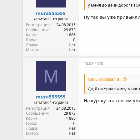
у меня до дачи дорога ТОЛЬ
mura555555
Ну так вы уже привыкли
капитан 1-го ранга
Регистрация
24.08.2015
Сообщения
29 873
Карма
1 886
Город
Л
Лодка
Нет
Мотор
Нет
10.08.2020
M
мах578 сказал(а):
Да, Я на Урале живу. у нас л
mura555555
На куртку это совсем уж
капитан 1-го ранга
Регистрация
24.08.2015
Сообщения
29 873
Карма
1 886
Город
Л
Лодка
Нет
Мотор
Нет