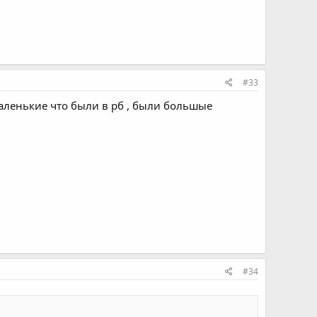
#33
маленькие что были в рб , были большые
#34