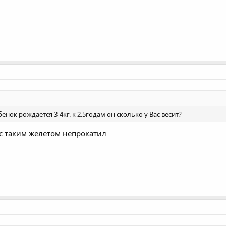
бенок рождается 3-4кг. к 2.5годам он сколько у Вас весит?
с таким желетом непрокатил