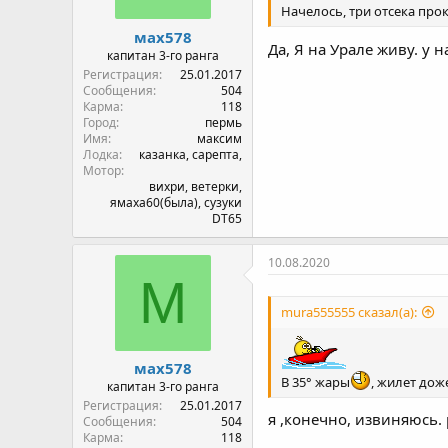
Начелось, три отсека прок
мах578
Да, Я на Урале живу. у на
капитан 3-го ранга
Регистрация
25.01.2017
Сообщения
504
Карма
118
Город
пермь
Имя
максим
Лодка
казанка, сарепта,
Мотор
вихри, ветерки,
ямаха60(была), сузуки
DT65
10.08.2020
М
mura555555 сказал(а):
мах578
В 35° жары
, жилет дож
капитан 3-го ранга
Регистрация
25.01.2017
я ,конечно, извиняюсь. 
Сообщения
504
Карма
118