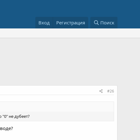
Вход
Регистрация
Поиск
#26
 "0" не дубеет?
 воде?