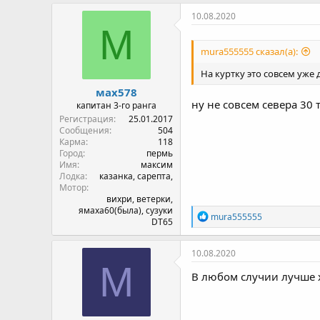
10.08.2020
М
mura555555 сказал(а):
На куртку это совсем уже
мах578
ну не совсем севера 30 
капитан 3-го ранга
Регистрация
25.01.2017
Сообщения
504
Карма
118
Город
пермь
Имя
максим
Лодка
казанка, сарепта,
Мотор
вихри, ветерки,
ямаха60(была), сузуки
Р
mura555555
DT65
е
а
к
10.08.2020
ц
M
и
В любом случии лучше х
и
: