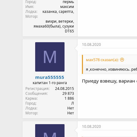
Город
пермь
Имя
максим
Лодка
казанка, сарепта,
Мотор
вихри, ветерки,
ямаха60(была), сузуки
DT65
10.08.2020
M
мах578 сказал(а):
я ,конечно, извиняюсь. ре
mura555555
Приеду взвешу, вариан 
капитан 1-го ранга
Регистрация
24.08.2015
Сообщения
29 873
Карма
1 886
Город
Л
Лодка
Нет
Мотор
Нет
10.08.2020