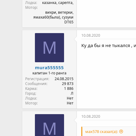
Лодка
казанка, сарепта,
Мотор
вихри, ветерки,
ямаха60(была), сузуки
DT65
10.08.2020
M
Ку да бы я не тыкался 
mura555555
капитан 1-го ранга
Регистрация
24.08.2015
Сообщения
29 873
Карма
1 886
Город
Л
Лодка
Нет
Мотор
Нет
10.08.2020
M
мах578 сказал(а):