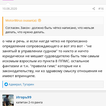
и
:
10.08.2020
#16
Motor86rus сказал(а):
Согласен. Закон - должно быть чётко написано, что нельзя
делать, что нужно делать.
о чем и речь. и если нигде четко не прописанно
определение сопровождающего и вот это вот - "не
занятый в управлении судном" то никто и ничто
юридически не мешает судоводителю быть тем самым
искомым взрослым из пункта 8 ППМС. остальное
фантазии и т.н. "правила гимс" которые ни к
законодательству, ни ко здравому смыслу отношения не
имеют впринципе.
Р
Адмирал
,
Тугарин
е
а
к
Игорь99
ц
капитан 2-го ранга
и