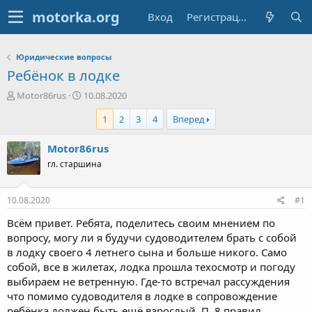
Вход
Регистрация
Юридические вопросы
Ребёнок в лодке
А
Д
Motor86rus
10.08.2020
в
а
1
2
3
4
Вперед
т
т
о
а
р
н
Motor86rus
т
а
гл. старшина
е
ч
м
а
ы
л
10.08.2020
#1
а
Всём привет. Ребята, поделитесь своим мнением по
вопросу, могу ли я будучи судоводителем брать с собой
в лодку своего 4 летнего сына и больше никого. Само
собой, все в жилетах, лодка прошла техосмотр и погоду
выбираем не ветренную. Где-то встречал рассуждения
что помимо судоводителя в лодке в сопровождение
ребёнка должен быть ещё взрослый. П. 8 правил