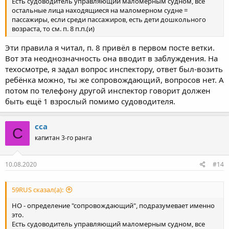
Есть судоводитель управляющий маломерным судном, все
остальные лица находящиеся на маломерном судне =
пассажиры, если среди пассажиров, есть дети дошкольного
возраста, то см. п. 8 п.п.(и)
Эти правила я читал, п. 8 привёл в первом посте ветки.
Вот эта неоднозначность она вводит в заблуждения. На
техосмотре, я задал вопрос инспектору, ответ был-возить
ребёнка можно, ты же сопровождающий, вопросов нет. А
потом по телефону другой инспектор говорит должен
быть ещё 1 взрослый помимо судоводителя.
сса
С
капитан 3-го ранга
10.08.2020
#14
59RUS сказал(а):
НО - определение "сопровождающий", подразумевает именно
это.
Есть судоводитель управляющий маломерным судном, все