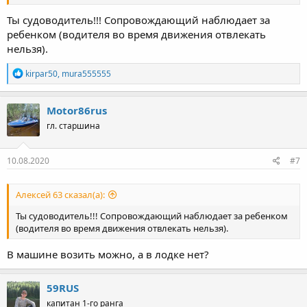
Ты судоводитель!!! Сопровождающий наблюдает за
ребенком (водителя во время движения отвлекать
нельзя).
Р
kirpar50
,
mura555555
е
а
к
Motor86rus
ц
гл. старшина
и
и
:
10.08.2020
#7
Алексей 63 сказал(а):
Ты судоводитель!!! Сопровождающий наблюдает за ребенком
(водителя во время движения отвлекать нельзя).
В машине возить можно, а в лодке нет?
59RUS
капитан 1-го ранга