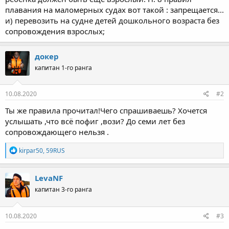
плавания на маломерных судах вот такой : запрещается...
и) перевозить на судне детей дошкольного возраста без
сопровождения взрослых;
докер
капитан 1-го ранга
10.08.2020
#2
Ты же правила прочитал!Чего спрашиваешь? Хочется
услышать ,что всё пофиг ,вози? До семи лет без
сопровождающего нельзя .
Р
kirpar50
,
59RUS
е
а
к
LevaNF
ц
капитан 3-го ранга
и
и
:
10.08.2020
#3