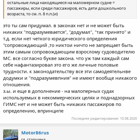
остальные лица находящиеся на маломерном судне =
пассажиры, если среди пассажиров, есть дети дошкольного
возраста, то см. п. 8 п.п.(и)
это ты сам придумал. в законах нет и не может быть
никаких "подразумевается", "додумал", "так принято" и
т.д. если нет четкого юридического определения
"сопровождающий ,то никтои ничто не запрещает быть
этим самым сопровождающим взрослому судоводителю
МС. все согласно букве закона. что уж там каждый сам
себе нафантазировал это его же личные половые
трудности. к законодательству все эти самодеятельнве
додумки и "подразумевпния" не имеют вообще никакого
отношения.
з.ы. и еще в дополнение - на малоперных судах
используемых в некоммерческих целях и поднадзорных
ГИМС нет и не может быть никаких пассажиров по
определению, впринципе
Последнее редактирование:
10.08.2020
Motor86rus
гл. старшина