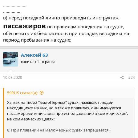
...................
..............
в) перед посадкой лично производить инструктаж
пассажиров
по правилам поведения на судне,
обеспечить их безопасность при посадке, высадке и на
период пребывания на судне;
Алексей 63
капитан 1-го ранга
10.08.2020
#24
59RUS сказал(а):
Хз, как на твоих "малоПерных" судах, называют людей
находящихся на них, но в тех же правилах, они именуются
пассажирами и ни слова про использование в коммерческое\
не коммерческих целях:
8. При плавании на маломерных судах запрещается: