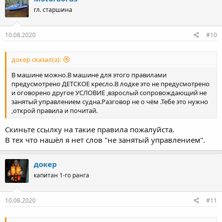
ц
гл. старшина
и
и
:
10.08.2020
#10
докер сказал(а):
В машине можно.В машине для этого правилами
предусмотрено ДЕТСКОЕ кресло.В лодке это не предусмотрено
и оговорено другое УСЛОВИЕ ,взрослый сопровождающий не
занятый управлением судна.Разговор не о чём .Тебе это нужно
,открой правила и почитай.
Скиньте ссылку на такие правила пожалуйста.
В тех что нашёл я нет слов "не занятый управлением".
докер
капитан 1-го ранга
10.08.2020
#11