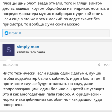
пловцы шныряют, везде отмели, того и гляди винтом
дно вспашешь, кругом обдолбосы на гидриках носятся, а
посреди фарватера мужик в забродах с удочкой стоит.
Если еще в это же время мелкий по лодке скачет без
присмотра, то вообще с ума сойти можно.
Р
kirpar50
е
а
к
simply man
S
ц
капитан 3-го ранга
и
и
:
10.08.2020
#20
Чисто технически, если идешь один с детьми, лучше
чтобы лодка/катер были с кабиной, и дети были там. В
противном случае будут отвлекать на ходу, даже
"сопровождающий" один больше 2-3 детей не углядит.
Это я как многодетный папа говорю. А юридически -
нормативка дебильная как обычно - как дышло, куда
повернешь.