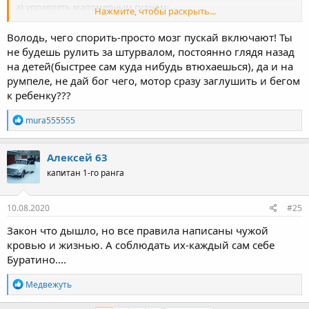
а) управлять маломерным судном:
Нажмите, чтобы раскрыть...
...........
Володь, чего спорить-просто мозг пускай включают! Ты
.............
не будешь рулить за штурвалом, постоянно глядя назад
на детей(быстрее сам куда нибудь втюхаешься), да и на
с нарушением норм загрузки,
румпеле, не дай бог чего, мотор сразу заглушить и бегом
пассажировместимости
, ограничений по району и
к ребенку???
условиям плавания;
Р
mura555555
......................
е
....................
а
к
Алексей 63
III. Обязанности судоводителей
ц
капитан 1-го ранга
и
маломерных судов
и
:
10. Судоводители маломерных судов (
далее - судоводители
)
10.08.2020
#25
предъявляют для проверки государственному инспектору по
Закон что дышло, но все правила написаны чужой
маломерным судам следующие документы:
кровью и жизнью. А соблюдать их-каждый сам себе
...........
.......
Буратино....
11. Судоводитель обязан:
Р
Медвежуть
е
а)
выполнять требования настоящих Правил
, ППВВП,
а
Международных правил предупреждения столкновения судов