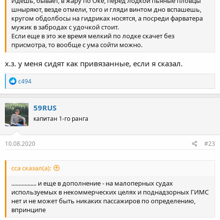
Идешь, бывает, в жару по Оке, перед лодкой пьяные пловцы
шныряют, везде отмели, того и гляди винтом дно вспашешь,
кругом обдолбосы на гидриках носятся, а посреди фарватера
мужик в забродах с удочкой стоит.
Если еще в это же время мелкий по лодке скачет без
присмотра, то вообще с ума сойти можно.
х.з. у меня сидят как привязанные, если я сказал.
Р
с494
е
а
к
59RUS
ц
капитан 1-го ранга
и
и
:
10.08.2020
#23
сса сказал(а):
................. и еще в дополнение - на малоперных судах
используемых в некоммерческих целях и поднадзорных ГИМС
нет и не может быть никаких пассажиров по определению,
впринципе