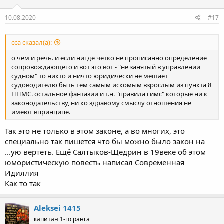
и
:
10.08.2020
#17
сса сказал(а):
о чем и речь. и если нигде четко не прописанно определение
сопровождающего и вот это вот - "не занятый в управлении
судном" то никто и ничто юридически не мешает
судоводителю быть тем самым искомым взрослым из пункта 8
ППМС. остальное фантазии и т.н. "правила гимс" которые ни к
законодательству, ни ко здравому смыслу отношения не
имеют впринципе.
Так это не только в этом законе, а во многих, это
специально так пишется что бы можно было закон на
...ую вертеть. Ещё Салтыков-Щедрин в 19веке об этом
юмористическую повесть написал Современная
Идиллия
Как то так
Aleksei 1415
капитан 1-го ранга