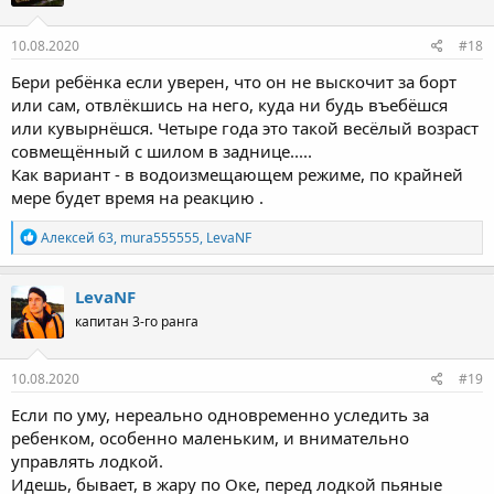
10.08.2020
#18
Бери ребёнка если уверен, что он не выскочит за борт
или сам, отвлёкшись на него, куда ни будь въебёшся
или кувырнёшся. Четыре года это такой весёлый возраст
совмещённый с шилом в заднице.....
Как вариант - в водоизмещающем режиме, по крайней
мере будет время на реакцию .
Р
Алексей 63
,
mura555555
,
LevaNF
е
а
к
LevaNF
ц
капитан 3-го ранга
и
и
:
10.08.2020
#19
Если по уму, нереально одновременно уследить за
ребенком, особенно маленьким, и внимательно
управлять лодкой.
Идешь, бывает, в жару по Оке, перед лодкой пьяные