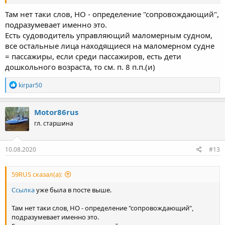
Там нет таки слов, НО - определение "сопровождающий",
подразумевает именно это.
Есть судоводитель управляющий маломерным судном,
все остальные лица находящиеся на маломерном судне
= пассажиры, если среди пассажиров, есть дети
дошкольного возраста, то см. п. 8 п.п.(и)
Р
kirpar50
е
а
к
Motor86rus
ц
гл. старшина
и
и
:
10.08.2020
#13
59RUS сказал(а):
Ссылка
уже была в посте выше.
Там нет таки слов, НО - определение "сопровождающий",
подразумевает именно это.