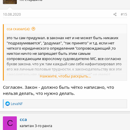
10.08.2020
#15
сса сказал(а):
это ты сам придумал. в законах нет и не может быть никаких
"подразумевается", "додумал", "так принято" и т.д. если нет
четкого юридического определения "сопровождающий ,то
никтои ничто не запрещает быть этим самым
сопровождающим взрослому судоводителю МС. все согласно
букве закона. что уж там каждый сам себе нафантазировал это
его же личные половые трудности. к законодательству все эти
самодеятельнве додумки и "подразумевпния" не имеют
Нажмите, чтобы раскрыть...
вообще никакого отношения.
з.ы. и еще в дополнение - на малоперных судах используемых
Согласен. Закон - должно быть чётко написано, что
в некоммерческих целях и поднадзорных ГИМС нет и не может
нельзя делать, что нужно делать.
быть никаких пассажиров по определению, впринципе
Р
LevaNF
е
а
к
сса
С
ц
капитан 3-го ранга
и