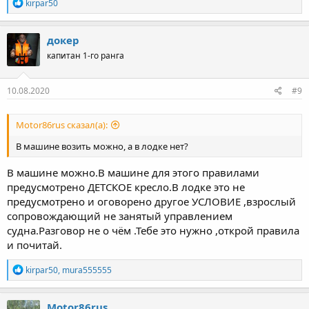
Р
kirpar50
е
а
к
докер
ц
капитан 1-го ранга
и
и
:
10.08.2020
#9
Motor86rus сказал(а):
В машине возить можно, а в лодке нет?
В машине можно.В машине для этого правилами
предусмотрено ДЕТСКОЕ кресло.В лодке это не
предусмотрено и оговорено другое УСЛОВИЕ ,взрослый
сопровождающий не занятый управлением
судна.Разговор не о чём .Тебе это нужно ,открой правила
и почитай.
Р
kirpar50
,
mura555555
е
а
к
Motor86rus