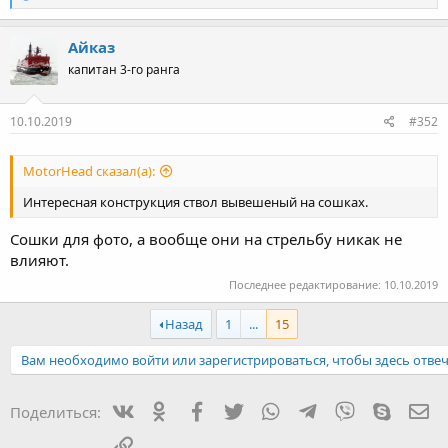
е
а
к
Айказ
ц
капитан 3-го ранга
и
и
:
10.10.2019
#352
MotorHead сказал(а):
Интересная конструкция ствол вывешеный на сошках.
Сошки для фото, а вообще они на стрельбу никак не
влияют.
Последнее редактирование:
10.10.2019
Назад
1
...
15
Вам необходимо войти или зарегистрироваться, чтобы здесь отвеч
Вконтакте
Одноклассники
Facebook
Twitter
WhatsApp
Telegram
Viber
Skype
Эл
Поделиться:
Ссылка