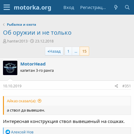
Вход
Регистрация
Рыбалка и охота
Об оружии и не только
А
Д
hanter2013
23.12.2018
в
а
Назад
1
...
15
т
т
о
а
р
н
MotorHead
т
а
капитан 3-го ранга
е
ч
м
а
ы
л
10.10.2019
#351
а
Айказ сказал(а):
а ствол да вывешен.
Интересная конструкция ствол вывешеный на сошках.
Р
Алексей Нов