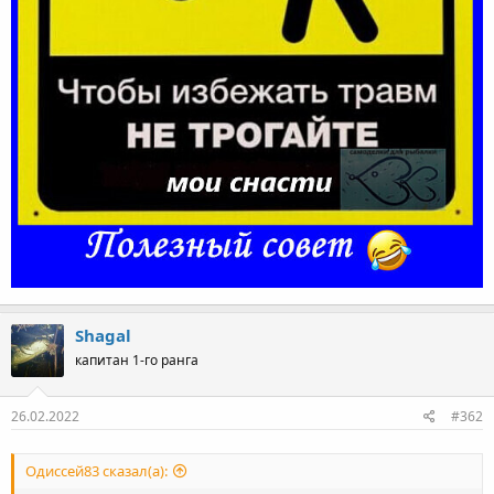
Shagal
капитан 1-го ранга
26.02.2022
#362
Одиссей83 сказал(а):