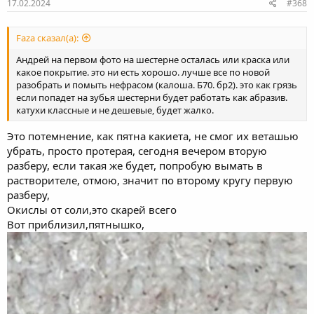
17.02.2024
#368
Faza сказал(а):
Андрей на первом фото на шестерне осталась или краска или
какое покрытие. это ни есть хорошо. лучше все по новой
разобрать и помыть нефрасом (калоша. Б70. бр2). это как грязь
если попадет на зубья шестерни будет работать как абразив.
катухи классные и не дешевые, будет жалко.
Это потемнение, как пятна какиета, не смог их веташью
убрать, просто протерая, сегодня вечером вторую
разберу, если такая же будет, попробую вымать в
растворителе, отмою, значит по второму кругу первую
разберу,
Окислы от соли,это скарей всего
Вот приблизил,пятнышко,