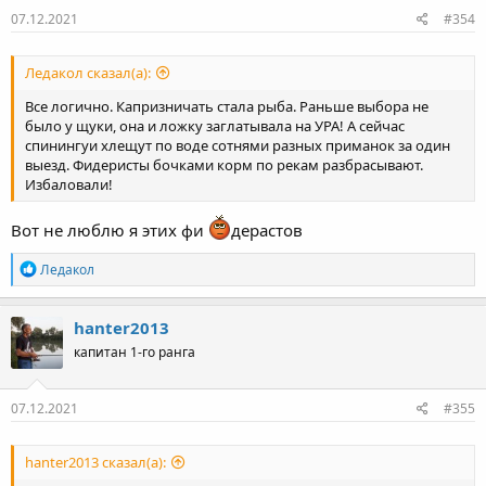
07.12.2021
#354
Ледакол сказал(а):
Все логично. Капризничать стала рыба. Раньше выбора не
было у щуки, она и ложку заглатывала на УРА! А сейчас
спинингуи хлещут по воде сотнями разных приманок за один
выезд. Фидеристы бочками корм по рекам разбрасывают.
Избаловали!
Вот не люблю я этих фи
дерастов
Р
Ледакол
е
а
к
hanter2013
ц
капитан 1-го ранга
и
и
:
07.12.2021
#355
hanter2013 сказал(а):