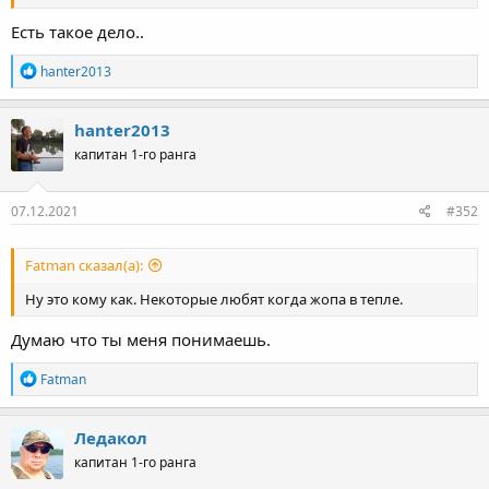
Есть такое дело..
Р
hanter2013
е
а
к
hanter2013
ц
капитан 1-го ранга
и
и
:
07.12.2021
#352
Fatman сказал(а):
Ну это кому как. Некоторые любят когда жопа в тепле.
Думаю что ты меня понимаешь.
Р
Fatman
е
а
к
Ледакол
ц
капитан 1-го ранга
и
и