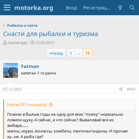
Вход
Регистрация
Рыбалка и охота
Снасти для рыбалки и туризма
А
Д
massergey
27.03.2012
в
а
Назад
1
...
15
т
т
о
а
р
н
Fatman
т
а
капитан 1-го ранга
е
ч
м
а
ы
л
07.12.2021
#351
а
hanter2013 сказал(а):
Помню в былые годы на одну для всех "ложку" нормально
ловили щуку. А сейчас, а что сейчас? Вываливай всё из
амбара.......
мэпсы, изури, молассы, комбаты, пантоныгондоны. И прочая
ху...ня. А рыба где?