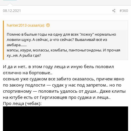
08.12.2021
#360
hanter2013 сказал(а):
Помню в былые годы на одну для всех "ложку" нормально
ловили щуку. А сейчас, а что сейчас? Вываливай всё из
амбара.......
мэпсы, изури, молассы, комбаты, пантоныгондоны. И прочая
ху...ня. А рыба где?
И да и нет.. в этом году леща и иную бель половил
отлично на бортовые..
осенью уже судаком все забито оказалось, причем явно
по закону подлости — судак у нас под запретом.. но по
спортивному — половить удалось от души.. Даже клипы
на ютубе есть от Гиргизовцев про судака и леща..
Про леща (чебак):