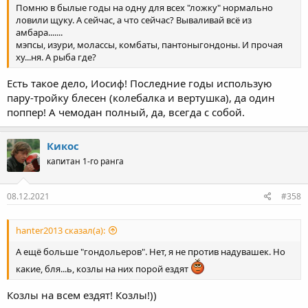
Помню в былые годы на одну для всех "ложку" нормально
ловили щуку. А сейчас, а что сейчас? Вываливай всё из
амбара.......
мэпсы, изури, молассы, комбаты, пантоныгондоны. И прочая
ху...ня. А рыба где?
Есть такое дело, Иосиф! Последние годы использую
пару-тройку блесен (колебалка и вертушка), да один
поппер! А чемодан полный, да, всегда с собой.
Кикос
капитан 1-го ранга
08.12.2021
#358
hanter2013 сказал(а):
А ещё больше "гондольеров". Нет, я не против надувашек. Но
какие, бля...ь, козлы на них порой ездят
Козлы на всем ездят! Козлы!))