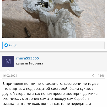
Р
Al-r_K
е
а
к
mura555555
M
ц
капитан 1-го ранга
и
и
:
16.02.2024
#366
В принцепе нет ни чего сложного, шестерни не те две
что видны, а под всец этой системой, были сухие, с
другой стороны я так понял просто шестерня датчика
счетчика, , моторчик сам это походу сам барабан
смазка та что житкая, воняет как то,не передать, и