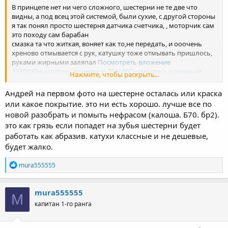
В принцепе нет ни чего сложного, шестерни не те две что
видны, а под всец этой системой, были сухие, с другой стороны
я так понял просто шестерня датчика счетчика, , моторчик сам
это походу сам барабан
смазка та что житкая, воняет как то,не передать, и ооочень
хреново отмывается с рук, катушку тоже отмывать пришлось,
руками жирными заляпал
Посмотреть вложение
253099
Посмотреть вложение 253100
Посмотреть вложение
Нажмите, чтобы раскрыть...
253101
Посмотреть вложение 253103
Посмотреть вложение
253102
Андрей на первом фото на шестерне осталась или краска
или какое покрытие. это ни есть хорошо. лучше все по
новой разобрать и помыть нефрасом (калоша. Б70. бр2).
это как грязь если попадет на зубья шестерни будет
работать как абразив. катухи классные и не дешевые,
будет жалко.
Р
mura555555
е
а
к
mura555555
M
ц
капитан 1-го ранга
и
и
: