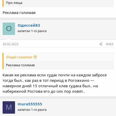
Про леща
Реклама голимая
Одиссей83
О
капитан 1-го ранга
26.02.2022
#363
Shagal сказал(а):
Реклама голимая
Какая же реклама если судак почти на каждом забросе
тогда был.. как раз в тот период в Рогожкино —
наверное дней 15 отличный клев судака был.. на
набережной Ростова его до сих пор ловят..
mura555555
M
капитан 1-го ранга