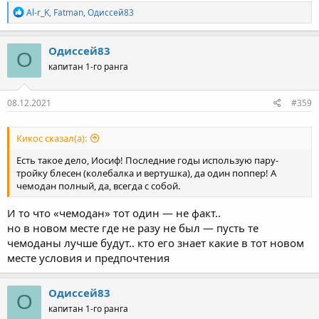
Р
Al-r_K
,
Fatman
,
Одиссей83
е
а
к
Одиссей83
О
ц
капитан 1-го ранга
и
и
:
08.12.2021
#359
Кикос сказал(а):
Есть такое дело, Иосиф! Последние годы использую пару-
тройку блесен (колебалка и вертушка), да один поппер! А
чемодан полный, да, всегда с собой.
И то что «чемодан» тот один — не факт..
но в новом месте где не разу не был — пусть те
чемоданы лучше будут.. кто его знает какие в тот новом
месте условия и предпочтения
Одиссей83
О
капитан 1-го ранга