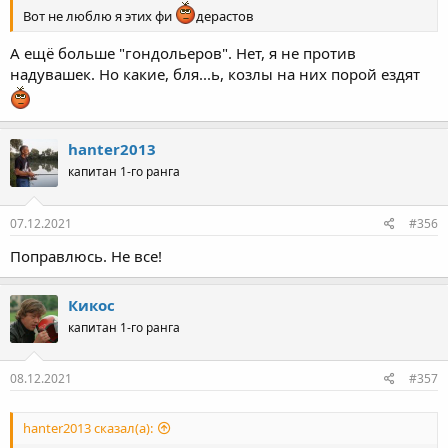
Вот не люблю я этих фи
дерастов
А ещё больше "гондольеров". Нет, я не против
надувашек. Но какие, бля...ь, козлы на них порой ездят
hanter2013
капитан 1-го ранга
07.12.2021
#356
Поправлюсь. Не все!
Кикос
капитан 1-го ранга
08.12.2021
#357
hanter2013 сказал(а):