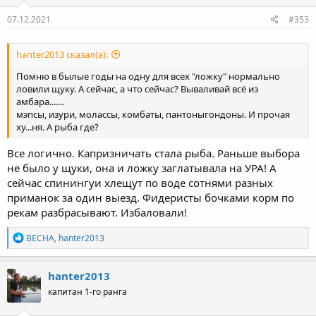
:
07.12.2021
#353
hanter2013 сказал(а):
Помню в былые годы на одну для всех "ложку" нормально
ловили щуку. А сейчас, а что сейчас? Вываливай всё из
амбара.......
мэпсы, изури, молассы, комбаты, пантоныгондоны. И прочая
ху...ня. А рыба где?
Все логично. Капризничать стала рыба. Раньше выбора
не было у щуки, она и ложку заглатывала на УРА! А
сейчас спинингуи хлещут по воде сотнями разных
приманок за один выезд. Фидеристы бочками корм по
рекам разбрасывают. Избаловали!
Р
BECHA
,
hanter2013
е
а
к
hanter2013
ц
капитан 1-го ранга
и
и
: