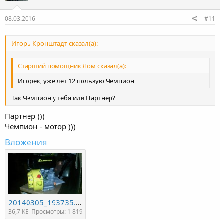
08.03.2016
#11
Игорь Кронштадт сказал(а):
Старший помощник Лом сказал(а):
Игорек, уже лет 12 пользую Чемпион
Так Чемпион у тебя или Партнер?
Партнер )))
Чемпион - мотор )))
Вложения
20140305_193735.jpg
36,7 КБ
Просмотры: 1 819