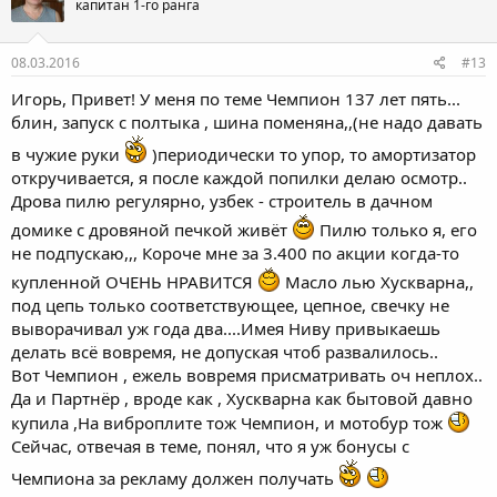
капитан 1-го ранга
08.03.2016
#13
Игорь, Привет! У меня по теме Чемпион 137 лет пять...
блин, запуск с полтыка , шина поменяна,,(не надо давать
в чужие руки
)периодически то упор, то амортизатор
откручивается, я после каждой попилки делаю осмотр..
Дрова пилю регулярно, узбек - строитель в дачном
домике с дровяной печкой живёт
Пилю только я, его
не подпускаю,,, Короче мне за 3.400 по акции когда-то
купленной ОЧЕНЬ НРАВИТСЯ
Масло лью Хускварна,,
под цепь только соответствующее, цепное, свечку не
выворачивал уж года два....Имея Ниву привыкаешь
делать всё вовремя, не допуская чтоб развалилось..
Вот Чемпион , ежель вовремя присматривать оч неплох..
Да и Партнёр , вроде как , Хускварна как бытовой давно
купила ,На виброплите тож Чемпион, и мотобур тож
Сейчас, отвечая в теме, понял, что я уж бонусы с
Чемпиона за рекламу должен получать