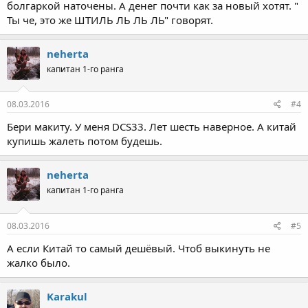
болгаркой наточены. А денег почти как за новый хотят. "
Ты че, это же ШТИЛЬ ЛЬ ЛЬ ЛЬ" говорят.
neherta
капитан 1-го ранга
08.03.2016
#4
Бери макиту. У меня DCS33. Лет шесть наверное. А китай
купишь жалеть потом будешь.
neherta
капитан 1-го ранга
08.03.2016
#5
А если Китай то самый дешёвый. Чтоб выкинуть не
жалко было.
Karakul