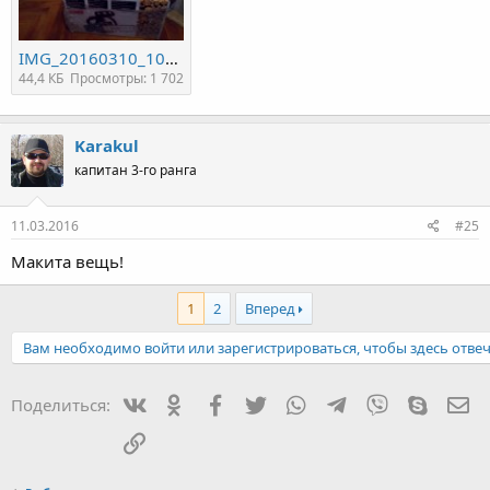
IMG_20160310_100203[1].jpg
44,4 КБ
Просмотры: 1 702
Karakul
капитан 3-го ранга
11.03.2016
#25
Макита вещь!
1
2
Вперед
Вам необходимо войти или зарегистрироваться, чтобы здесь отвеч
Вконтакте
Одноклассники
Facebook
Twitter
WhatsApp
Telegram
Viber
Skype
Эл
Поделиться:
Ссылка