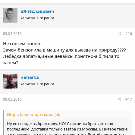
вЯчЕславович
капитан 1-го ранга
09.03.2016
#16
Не совсем понял.
Зачем бензопила в машину,для выезда на природу????
Лебёдка,лопатка,иные девайсы,понятно-а б.пила то
зачем?
neherta
капитан 1-го ранга
09.03.2016
#17
Игорь Кронштадт сказал(а):
Ну вот вроде выбрал пилу. НО! С витрины брать не стал
последнюю, доставка только завтра из Москвы. В Питере такие
закончились, да и в столице походу тоже. Домой приехал, по