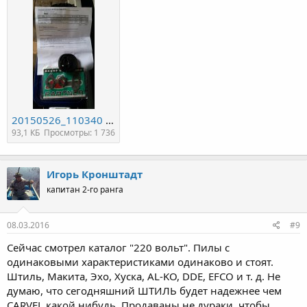
20150526_110340 - копия.jpg
93,1 КБ
Просмотры: 1 736
Игорь Кронштадт
капитан 2-го ранга
08.03.2016
#9
Сейчас смотрел каталог "220 вольт". Пилы с
одинаковыми характеристиками одинаково и стоят.
Штиль, Макита, Эхо, Хуска, AL-KO, DDE, EFCO и т. д. Не
думаю, что сегодняшний ШТИЛЬ будет надежнее чем
CARVEL какой нибудь. Продаваны не дураки, чтобы