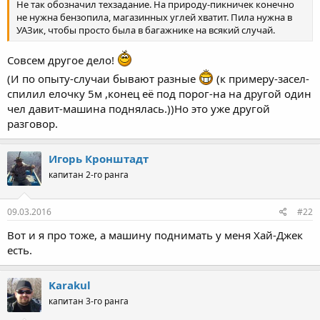
Не так обозначил техзадание. На природу-пикничек конечно
не нужна бензопила, магазинных углей хватит. Пила нужна в
УАЗик, чтобы просто была в багажнике на всякий случай.
Совсем другое дело!
(И по опыту-случаи бывают разные
(к примеру-засел-
спилил елочку 5м ,конец её под порог-на на другой один
чел давит-машина поднялась.))Но это уже другой
разговор.
Игорь Кронштадт
капитан 2-го ранга
09.03.2016
#22
Вот и я про тоже, а машину поднимать у меня Хай-Джек
есть.
Karakul
капитан 3-го ранга