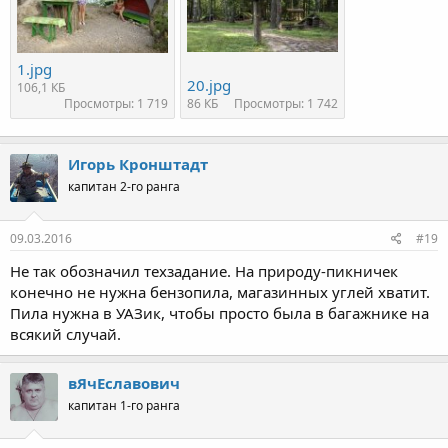
1.jpg
20.jpg
106,1 КБ
Просмотры: 1 719
86 КБ
Просмотры: 1 742
Игорь Кронштадт
капитан 2-го ранга
09.03.2016
#19
Не так обозначил техзадание. На природу-пикничек
конечно не нужна бензопила, магазинных углей хватит.
Пила нужна в УАЗик, чтобы просто была в багажнике на
всякий случай.
вЯчЕславович
капитан 1-го ранга