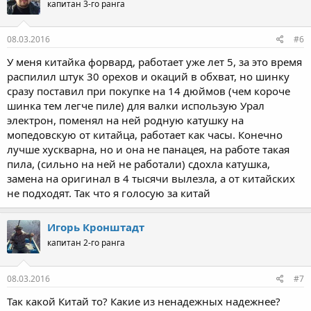
капитан 3-го ранга
08.03.2016
#6
У меня китайка форвард, работает уже лет 5, за это время
распилил штук 30 орехов и окаций в обхват, но шинку
сразу поставил при покупке на 14 дюймов (чем короче
шинка тем легче пиле) для валки использую Урал
электрон, поменял на ней родную катушку на
мопедовскую от китайца, работает как часы. Конечно
лучше хускварна, но и она не панацея, на работе такая
пила, (сильно на ней не работали) сдохла катушка,
замена на оригинал в 4 тысячи вылезла, а от китайских
не подходят. Так что я голосую за китай
Игорь Кронштадт
капитан 2-го ранга
08.03.2016
#7
Так какой Китай то? Какие из ненадежных надежнее?