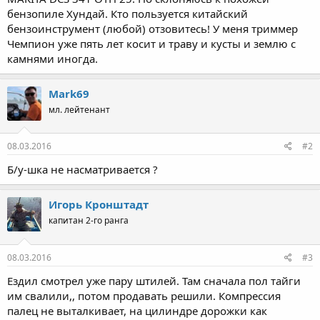
бензопиле Хундай. Кто пользуется китайский
бензоинструмент (любой) отзовитесь! У меня триммер
Чемпион уже пять лет косит и траву и кусты и землю с
камнями иногда.
Mark69
мл. лейтенант
08.03.2016
#2
Б/у-шка не насматривается ?
Игорь Кронштадт
капитан 2-го ранга
08.03.2016
#3
Ездил смотрел уже пару штилей. Там сначала пол тайги
им свалили,, потом продавать решили. Компрессия
палец не выталкивает, на цилиндре дорожки как