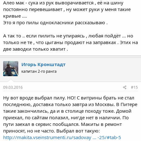
Алео мак - сука из рук выворачивается , её на шину
постоянно перевешивает , ну может руки у меня такие
кривые ....
Это я про пилы однокласники рассказываю .
А так то .. если пилить не упираясь , любая пойдёт ... но
только не те , что цыганы продают на заправках . Этих на
две заводки только хватит .
Игорь Кронштадт
капитан 2-го ранга
09.03.2016
#15
Ну вот вроде выбрал пилу. НО! С витрины брать не стал
последнюю, доставка только завтра из Москвы. В Питере
такие закончились, да и в столице походу тоже. Домой
приехал, по сайтам полазил, нигде нет в наличии. По
пути заехал в сервис пообщался. Макиты в ремонт
приносят, но не часто. Выбрал вот такую:
http://makita.vseinstrumenti.ru/sadovay ... -25/#tab-5