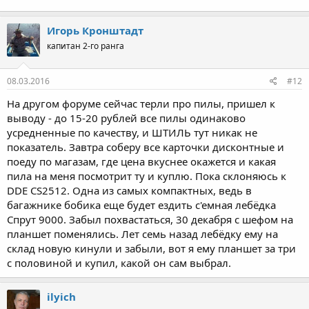
Игорь Кронштадт
капитан 2-го ранга
08.03.2016
#12
На другом форуме сейчас терли про пилы, пришел к
выводу - до 15-20 рублей все пилы одинаково
усредненные по качеству, и ШТИЛЬ тут никак не
показатель. Завтра соберу все карточки дисконтные и
поеду по магазам, где цена вкуснее окажется и какая
пила на меня посмотрит ту и куплю. Пока склоняюсь к
DDE CS2512. Одна из самых компактных, ведь в
багажнике бобика еще будет ездить с'емная лебёдка
Спрут 9000. Забыл похвастаться, 30 декабря с шефом на
планшет поменялись. Лет семь назад лебёдку ему на
склад новую кинули и забыли, вот я ему планшет за три
с половиной и купил, какой он сам выбрал.
ilyich