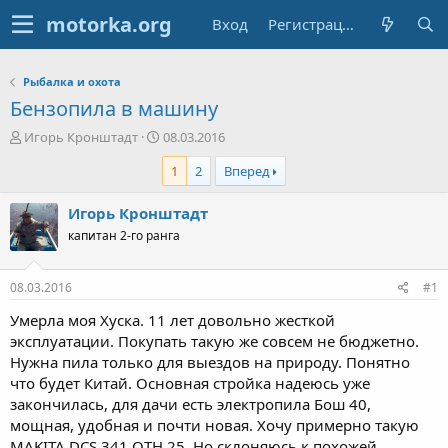
Вход
Регистрация
Рыбалка и охота
Бензопила в машину
А
Д
Игорь Кронштадт
08.03.2016
в
а
1
2
Вперед
т
т
о
а
р
н
Игорь Кронштадт
т
а
капитан 2-го ранга
е
ч
м
а
ы
л
08.03.2016
#1
а
Умерла моя Хуска. 11 лет довольно жесткой
эксплуатации. Покупать такую же совсем не бюджетно.
Нужна пила только для выездов на природу. Понятно
что будет Китай. Основная стройка надеюсь уже
закончилась, для дачи есть электропила Бош 40,
мощная, удобная и почти новая. Хочу примерно такую
MAKITA DCS 341 OTH 25. Но склоняюсь к похожей