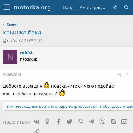
Вход
Регистрация
Салют
крышка бака
А
Д
nik04
21.05.2013
в
а
т
т
nik04
N
о
а
пассажир
р
н
т
а
е
ч
21.05.2013
#1
м
а
ы
л
Доброго всем дня
.Подскажите от чего подойдет
а
крышка бака на салют-э?
Вам необходимо войти или зарегистрироваться, чтобы здесь отвеч
Вконтакте
Одноклассники
Facebook
Twitter
WhatsApp
Telegram
Viber
Skype
Эл
Поделиться:
Ссылка