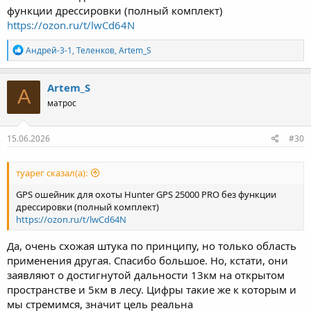
функции дрессировки (полный комплект)
https://ozon.ru/t/lwCd64N
Р
Андрей-3-1
,
Теленков
,
Artem_S
е
а
к
Artem_S
A
ц
матрос
и
и
:
15.06.2026
#30
туарег сказал(а):
GPS ошейник для охоты Hunter GPS 25000 PRO без функции
дрессировки (полный комплект)
https://ozon.ru/t/lwCd64N
Да, очень схожая штука по принципу, но только область
применения другая. Спасибо большое. Но, кстати, они
заявляют о достигнутой дальности 13км на открытом
пространстве и 5км в лесу. Цифры такие же к которым и
мы стремимся, значит цель реальна