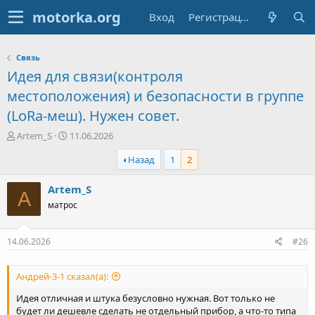
Вход
Регистрация
Связь
Идея для связи(контроля
местоположения) и безопасности в группе
(LoRa-меш). Нужен совет.
А
Д
Artem_S
11.06.2026
в
а
Назад
1
2
т
т
о
а
р
н
Artem_S
A
т
а
матрос
е
ч
м
а
ы
л
14.06.2026
#26
а
Андрей-3-1 сказал(а):
Идея отличная и штука безусловно нужная. Вот только не
будет ли дешевле сделать не отдельный прибор, а что-то типа