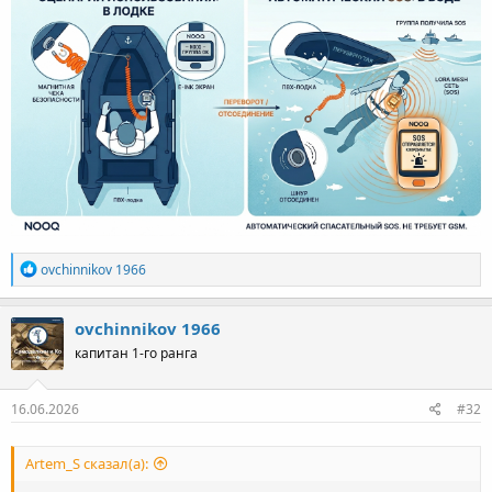
Р
ovchinnikov 1966
е
а
к
ovchinnikov 1966
ц
капитан 1-го ранга
и
и
:
16.06.2026
#32
Artem_S сказал(а):