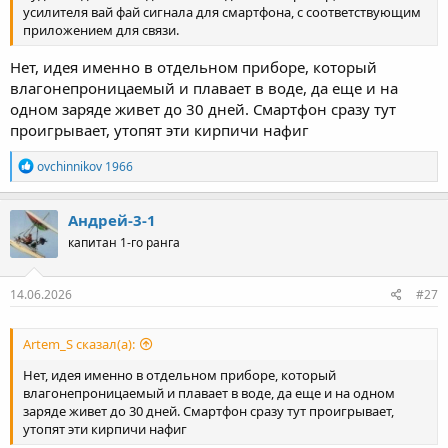
усилителя вай фай сигнала для смартфона, с соответствующим
приложением для связи.
Нет, идея именно в отдельном приборе, который
влагонепроницаемый и плавает в воде, да еще и на
одном заряде живет до 30 дней. Смартфон сразу тут
проигрывает, утопят эти кирпичи нафиг
Р
ovchinnikov 1966
е
а
к
Андрей-3-1
ц
капитан 1-го ранга
и
и
:
14.06.2026
#27
Artem_S сказал(а):
Нет, идея именно в отдельном приборе, который
влагонепроницаемый и плавает в воде, да еще и на одном
заряде живет до 30 дней. Смартфон сразу тут проигрывает,
утопят эти кирпичи нафиг