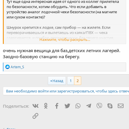
Тут еще одна интересная идея от одного из коллег прилетела
по безопасности, хотим обсудить. Что если добавить в
устройство аналог лодочной чеки безопасности (на магните
или сухом контакте)?
Шнурок крепится к лодке, сам прибор — на жилете. Если
переворачиваешься и вылетаешь из каяка/ПВХ — чека
сдергивается, и прибор автоматически, без твоего участия,
Нажмите, чтобы раскрыть...
шлет SOS с координатами всей группе. Спасает, если человек в
шоке, без сознания или в ледяной воде.
очень нужная вещица для баз,детских летних лагерей.
Заодно-базовую станцию на берегу.
Как думаете, нужная фича для сплавщиков и одиночных
рыбаков, или только усложнит конструкцию и замучают
Р
Artem_S
ложные срабатывания? Кто как видит реализацию?
е
Посмотреть вложение 271373
а
к
Назад
1
2
ц
и
Вам необходимо войти или зарегистрироваться, чтобы здесь отвеч
и
:
Вконтакте
Одноклассники
Facebook
Twitter
WhatsApp
Telegram
Viber
Skype
Эл
Поделиться:
Ссылка