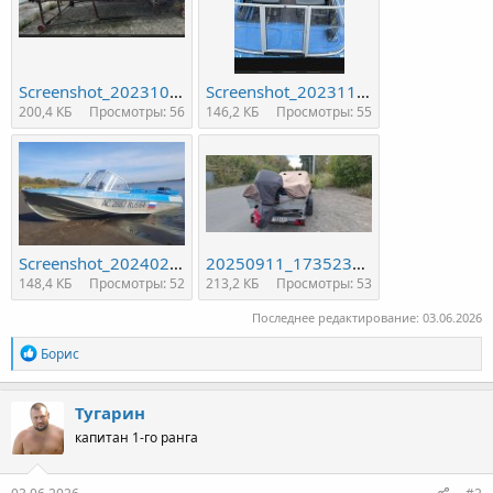
Screenshot_20231001-204834.jpg
Screenshot_20231118-201426.jpg
200,4 КБ
Просмотры: 56
146,2 КБ
Просмотры: 55
Screenshot_20240203-023201_Gallery.jpg
20250911_173523_1.jpg
148,4 КБ
Просмотры: 52
213,2 КБ
Просмотры: 53
Последнее редактирование:
03.06.2026
Р
Борис
е
а
к
Тугарин
ц
капитан 1-го ранга
и
и
: