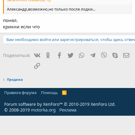
Александр,возможно,но только после лодки...
понял.
крикни если что
Вам необходимо войти или зарегистрироваться, чтобы здесь отвеч
Вконтакте
Одноклассники
Facebook
Twitter
WhatsApp
Telegram
Viber
Skype
Эл
Поделиться:
Ссылка
Продажа
Правила форума
Помощь
R
S
S
Forum software by XenForo™
© 2010-2019 XenForo Ltd.
© 2008-2019
motorka.org
Реклама