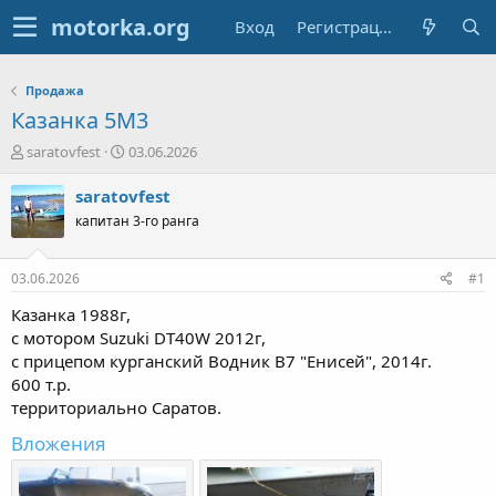
Вход
Регистрация
Продажа
Казанка 5М3
А
Д
saratovfest
03.06.2026
в
а
т
т
saratovfest
о
а
капитан 3-го ранга
р
н
т
а
е
ч
03.06.2026
#1
м
а
ы
л
Казанка 1988г,
а
с мотором Suzuki DT40W 2012г,
с прицепом курганский Водник В7 "Енисей", 2014г.
600 т.р.
территориально Саратов.
Вложения