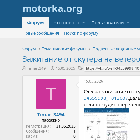
Форум
Что нового
Пользователи
Новые сообщения
Поиск по форуму
Форум
Тематические форумы
Подвесные лодочные 
Зажигание от скутера на ветеро
А
Д
Т
Timart3494
15.05.2026
https://vk.ru/wall-34559998_1
в
а
е
т
т
г
15.05.2026
о
а
и
T
р
н
Сделал зажигание от ск
т
а
34559998_1012007
.Дал
е
ч
если не будет опережен
м
а
ы
л
Timart3494
а
пассажир
Регистрация
21.05.2025
Сообщения
1
Карма
0