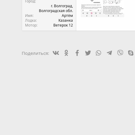
Город
г. Волгоград,
Волгоградская обл.
Имя
Артём
Лодка
Казанка
Мотор
Ветерок 12
Вконтакте
Одноклассники
Facebook
Twitter
WhatsApp
Telegram
Viber
Поделиться: