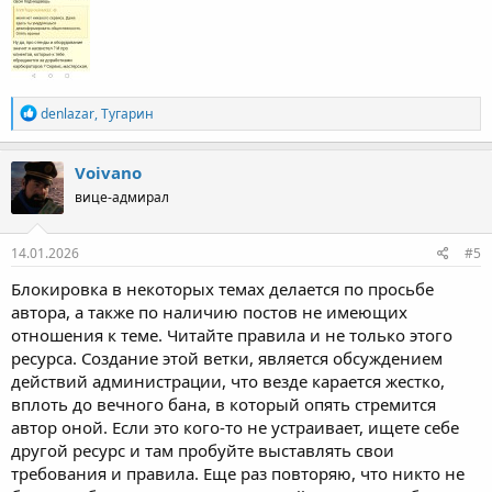
Р
denlazar
,
Тугарин
е
а
к
Voivano
ц
вице-адмирал
и
и
:
14.01.2026
#5
Блокировка в некоторых темах делается по просьбе
автора, а также по наличию постов не имеющих
отношения к теме. Читайте правила и не только этого
ресурса. Создание этой ветки, является обсуждением
действий администрации, что везде карается жестко,
вплоть до вечного бана, в который опять стремится
автор оной. Если это кого-то не устраивает, ищете себе
другой ресурс и там пробуйте выставлять свои
требования и правила. Еще раз повторяю, что никто не