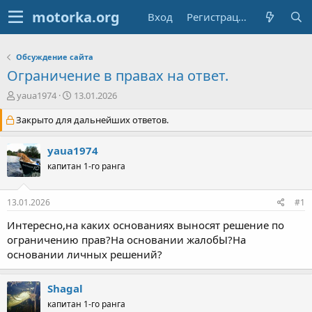
Вход
Регистрация
Обсуждение сайта
Ограничение в правах на ответ.
А
Д
yaua1974
13.01.2026
в
а
Закрыто для дальнейших ответов.
т
т
о
а
р
н
yaua1974
т
а
капитан 1-го ранга
е
ч
м
а
ы
л
13.01.2026
#1
а
Интересно,на каких основаниях выносят решение по
ограничению прав?На основании жалобЫ?На
основании личных решений?
Shagal
капитан 1-го ранга