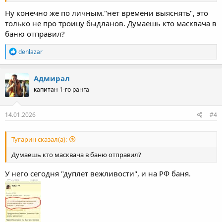
Ну конечно же по личным."нет времени выяснять", это
только не про троицу быдланов. Думаешь кто масквача в
баню отправил?
Р
denlazar
е
а
к
Адмирал
ц
капитан 1-го ранга
и
и
:
14.01.2026
#4
Тугарин сказал(а):
Думаешь кто масквача в баню отправил?
У него сегодня "дуплет вежливости", и на РФ баня.