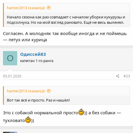
hanter2013 сказал(а):
Начало сезона как раз совпадает с началом уборки кукурузы и
подсолнуха. Но на мой взгляд рановато. Ещё не весь выленял.
Согласен. А молодняк так вообще иногда и не поймешь
— петух или курица
Одиссей83
О
капитан 1-го ранга
05.01.2020
#23
hanter2013 сказал(а):
Вот так всё и просто. Раз и нашёл!
Это с собакой нормальной просто
)) а без собаки —
тухловато
))