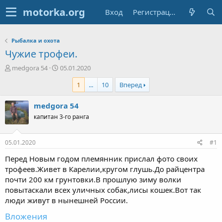
Вход
Регистрация
Рыбалка и охота
Чужие трофеи.
А
Д
medgora 54
05.01.2020
в
а
1
...
10
Вперед
т
т
о
а
р
н
medgora 54
т
а
капитан 3-го ранга
е
ч
м
а
ы
л
05.01.2020
#1
а
Перед Новым годом племянник прислал фото своих
трофеев.Живет в Карелии,кругом глушь.До райцентра
почти 200 км грунтовки.В прошлую зиму волки
повытаскали всех уличных собак,лисы кошек.Вот так
люди живут в нынешней России.
Вложения