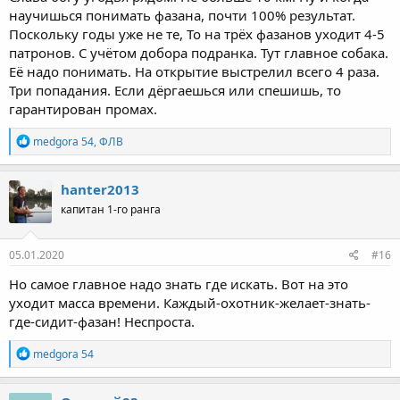
научишься понимать фазана, почти 100% результат.
Поскольку годы уже не те, То на трёх фазанов уходит 4-5
патронов. С учётом добора подранка. Тут главное собака.
Её надо понимать. На открытие выстрелил всего 4 раза.
Три попадания. Если дёргаешься или спешишь, то
гарантирован промах.
Р
medgora 54
,
ФЛВ
е
а
к
hanter2013
ц
капитан 1-го ранга
и
и
:
05.01.2020
#16
Но самое главное надо знать где искать. Вот на это
уходит масса времени. Каждый-охотник-желает-знать-
где-сидит-фазан! Неспроста.
Р
medgora 54
е
а
к