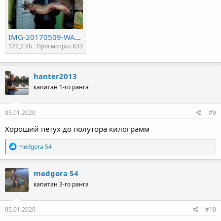
IMG-20170509-WA0008.jpg
122,2 КБ
Просмотры: 633
hanter2013
капитан 1-го ранга
05.01.2020
#9
Хороший петух до полутора килограмм
Р
medgora 54
е
а
к
medgora 54
ц
капитан 3-го ранга
и
и
:
05.01.2020
#10