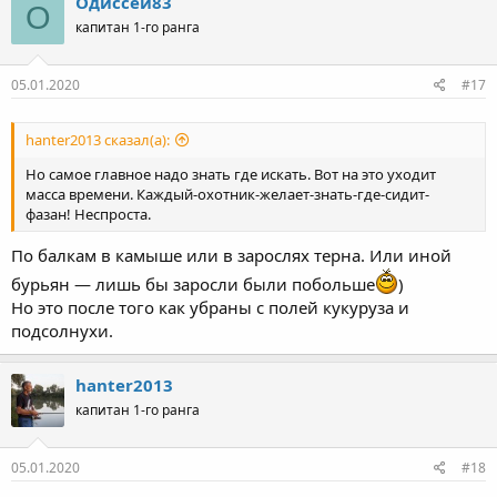
Одиссей83
О
ц
капитан 1-го ранга
и
и
:
05.01.2020
#17
hanter2013 сказал(а):
Но самое главное надо знать где искать. Вот на это уходит
масса времени. Каждый-охотник-желает-знать-где-сидит-
фазан! Неспроста.
По балкам в камыше или в зарослях терна. Или иной
бурьян — лишь бы заросли были побольше
)
Но это после того как убраны с полей кукуруза и
подсолнухи.
hanter2013
капитан 1-го ранга
05.01.2020
#18