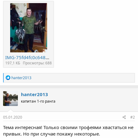
IMG-75fd4fc0c6482e91efacc355a7ffbab2-V.jpg
197,1 КБ
Просмотры: 688
Р
hanter2013
е
а
к
hanter2013
ц
капитан 1-го ранга
и
и
:
05.01.2020
#2
Тема интересная! Только своими трофеями хвастаться не
привык. Но при случае покажу некоторые.