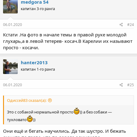
medgora 54
капитан 3-го ранга
06.01.2020
#24
Кстати .На фото в начале темы в правой руке молодой
глухарь,а в левой тетерев- косач.В Карелии их называют
просто - косачи.
hanter2013
капитан 1-го ранга
06.01.2020
#25
Одиссей83 сказал(а):
Это с собакой нормальной просто
)) а без собаки —
тухловато
))
Они ещё и бегать научились. Да так шустро. И бежать